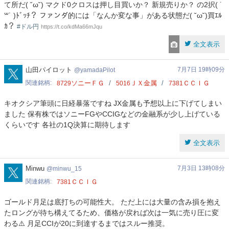
て所だ( ˘ω˘) マクド0クロスは押し目買いか？ 新規売りか？ の2択( ˙
꒳˙ )ﾄﾞｯﾁ？ ファンダ的には「なんか変な事」がある状態だ( ˘ω˘)買ｴﾙ
ｶ？
#ドル円
https://t.co/kdMa66mJqu
全文表示
yamadaPilot
山田パイロット
7月7日 19時09分
yamadaPilot
関連銘柄
ソニーＦＧ
ＪＸ金属
ＣＣＩＧ
8729
5016
7381
キオクシア筆頭に日経暴落ですね JX金属も予想以上に下げてしまい
ました 保有株ではソニーFGやCCIGなどの金融系が少し上げている
くらいです 各社の1Q決算に期待します
全文表示
minwu_15
Minwu
7月3日 13時08分
minwu_15
関連銘柄
ＣＣＩＧ
7381
ゴールド月足は底打ちの可能性大。 ただ上には大量の含み損を抱え
たロングが待ち構えてるため、価格が戻れば次は一気に売り圧に変
わる⚠️ 月足CCIが20に到達するまではスルー推奨。