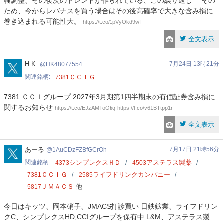
幅調整、その後次のトレンドが作られている、この繰り返し その
ため、今からレバナスを買う場合はその後高確率で大きな含み損に
巻き込まれる可能性大。
https://t.co/1pVyOkd9wI
全文表示
HK48077554
H.K.
7月24日 13時21分
HK48077554
関連銘柄
ＣＣＩＧ
7381
7381 ＣＣＩグループ 2027年3月期第1四半期末の有価証券含み損に
関するお知らせ
https://t.co/EJzAMToObq
https://t.co/v61BTtpp1r
全文表示
1AuCDzFZBfGCrOh
あーる
7月17日 21時56分
1AuCDzFZBfGCrOh
関連銘柄
シンプレクスＨＤ
アステラス製薬
4373
4503
ＣＣＩＧ
ライフドリンクカンパニー
7381
2585
ＪＭＡＣＳ
他
5817
今日はキッツ、岡本硝子、JMACS打診買い 日鉄鉱業、ライフドリン
クC、シンプレクスHD,CCIグループを保有中 L&M、アステラス製