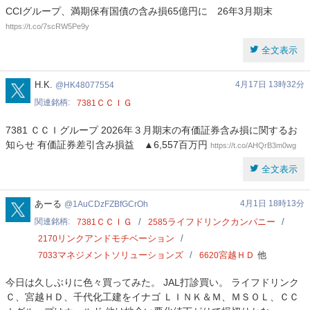
CCIグループ、満期保有国債の含み損65億円に 26年3月期末
https://t.co/7scRW5Pe9y
全文表示
HK48077554
H.K.
4月17日 13時32分
HK48077554
関連銘柄
ＣＣＩＧ
7381
7381 ＣＣＩグループ 2026年３月期末の有価証券含み損に関するお
知らせ 有価証券差引含み損益 ▲6,557百万円
https://t.co/AHQrB3m0wg
全文表示
1AuCDzFZBfGCrOh
あーる
4月1日 18時13分
1AuCDzFZBfGCrOh
関連銘柄
ＣＣＩＧ
ライフドリンクカンパニー
7381
2585
リンクアンドモチベーション
2170
マネジメントソリューションズ
宮越ＨＤ
他
7033
6620
今日は久しぶりに色々買ってみた。 JAL打診買い。 ライフドリンク
Ｃ、宮越ＨＤ、千代化工建をイナゴ ＬＩＮＫ＆Ｍ、ＭＳＯＬ、ＣＣ