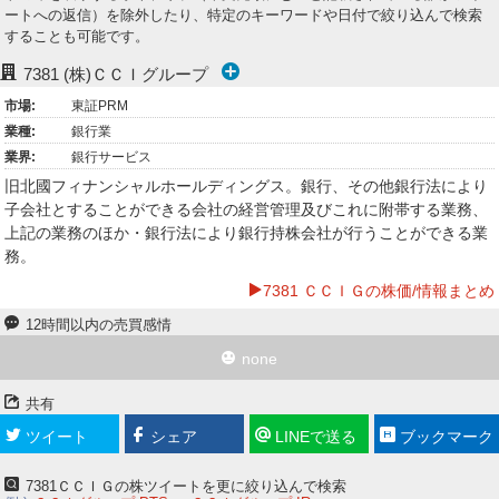
ートへの返信）を除外したり、特定のキーワードや日付で絞り込んで検索
ー
することも可能です。
ク
7381
(株)ＣＣＩグループ
市場:
東証PRM
業種:
銀行業
業界:
銀行サービス
旧北國フィナンシャルホールディングス。銀行、その他銀行法により
子会社とすることができる会社の経営管理及びこれに附帯する業務、
上記の業務のほか・銀行法により銀行持株会社が行うことができる業
務。
7381 ＣＣＩＧの株価/情報まとめ
12時間以内の売買感情
none
共有
ツイート
シェア
LINEで送る
ブックマーク
7381ＣＣＩＧの株ツイートを更に絞り込んで検索