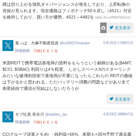
標は切り上がる強気ダイバージェンスが発生しており、上昇転換の
兆候が見られます。現在価格はフィボナッチ50％戻し（4521）付近
を維持しており、買い方が優勢。4521～4482を
https://t.co/fNW762vLVz
全文表示
USREITinvestor
葉っぱ 大麻不動産投資
5月16日 11時51分
USREITinvestor
関連銘柄
ＣＣＩＧ
7381
米国REITで携帯電話基地局の賃料をもらうという銘柄がある($AMT,
$CCI, $SBAC) 利回りは4％程度。 しかしスペースXのスターリンク
みたいな破壊的技術で基地局が不要になったらこれらの REITの価値
は下がるかと思われる。ただバッテリー消費の問題などがあり全て
衛星経由で通信が完結はしないだろうが
全文表示
seijitsu_tax
モブ社員 長谷川
4月29日 08時47分
seijitsu_tax
関連銘柄
ＣＣＩＧ
7381
CCIグループ決算メモ✍️ ・純利益+56%、来期も+35%予想で過去最