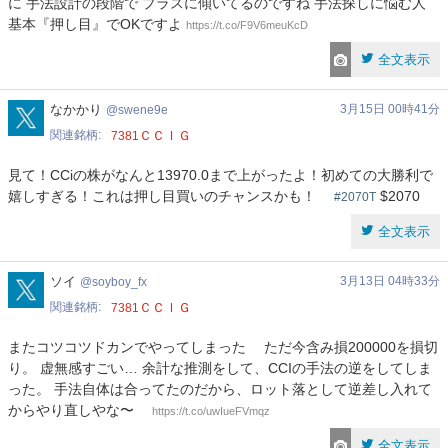
に 手法設計の段階で プラスに傾いてるのですね 手法探しに悩む人
基本『押し目』でOKですよ
https://t.co/F9V6meuKcD
全文表示
swene9e
なかかり
3月15日 00時41分
swene9e
関連銘柄
ＣＣＩＧ
7381
見て！CCiの株がなんと13970.0まで上がったよ！初めての大勝利で
嬉しすぎる！これは押し目買いのチャンスかも！
$2070
#2070T
全文表示
soyboy_fx
ソイ
3月13日 04時33分
soyboy_fx
関連銘柄
ＣＣＩＧ
7381
またコツコツドカンでやってしまった ただ今含み損200000を損切
り。 虚無感すごい… 余計な推測をして、CCIの手法の逆をしてしま
った。 手法自体は合ってたのだから、ロット落として逆差し入れて
からやり直しやな〜
https://t.co/uwIueFVmqz
全文表示