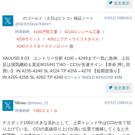
全文表示
NElD5SkuaTN9HrY
のゴールド（土日はビトコ）検証ノート
8月6日 08時06分
NElD5SkuaTN9HrY
関連銘柄
戸田工業
ロンシール工業
4100
4224
サインド
ニフティライフスタイル
4256
4262
クラスターテクノロジー
他
4240
XAUUSD 8:03 エントリー分析 4100→4249まで一気に急伸、上位
足は強気継続も直近M15/H1でAO・CCIが失速サイン 【本命:押し目
買い】 IN:4235-4240 SL:4224 TP:4256→4270 【短期逆張り】
IN:4255-4258 SL:4262 TP:4240
#ゴールド
#GOLD
#XAUUSD
#XM
全文表示
minwu_15
Minwu
8月5日 15時41分
minwu_15
関連銘柄
ＣＣＩＧ
7381
ナスダック100の大きな流れとして、上昇トレンド中はCCIが全て切
り上げている。 CCIの底値切り上げが高い位置で推移してくると大