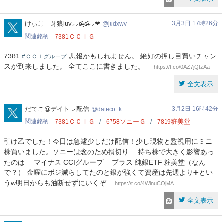
judxwv
けぃこ 牙狼luv⸝⸝ʚ̴̶̷̆ˬʚ̴̶̷̆⸝⸝❤︎
3月3日 17時26分
judxwv
関連銘柄
ＣＣＩＧ
7381
7381
悲報かもしれません。 絶好の押し目買いチャン
#ＣＣＩグループ
スが到来しました。 全てここに書きました。
https://t.co/0AZ7jQtzAa
全文表示
dateco_k
だてこ@デイトレ配信
3月2日 16時42分
dateco_k
関連銘柄
ＣＣＩＧ
ソニーＧ
粧美堂
7381
6758
7819
引け乙でした！今日は急遽少しだけ配信！少し現物と監視用にミニ
株買いました。ソニーは念のため損切り 持ち株で大きく影響あっ
たのは マイナス CCIグループ プラス 純銀ETF 粧美堂（なん
で？） 金曜にポジ減らしてたのと銀が強くて資産は先週より➕とい
うw明日からも油断せずにいくぞ
https://t.co/4WlnuCOjMA
全文表示