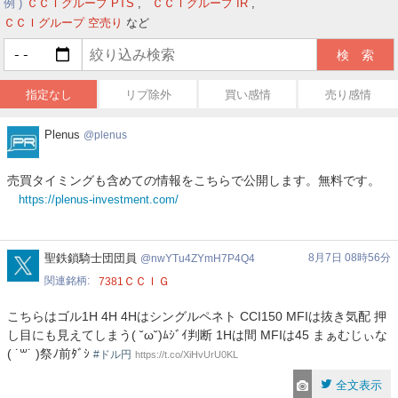
例
ＣＣＩグループ PTS
ＣＣＩグループ IR
ＣＣＩグループ 空売り
など
指定なし
リプ除外
買い感情
売り感情
Plenus
Plenus
plenus
売買タイミングも含めての情報をこちらで公開します。無料です。
https://plenus-investment.com/
nwYTu4ZYmH7P4Q4
聖鉄鎖騎士団団員
8月7日 08時56分
nwYTu4ZYmH7P4Q4
関連銘柄
ＣＣＩＧ
7381
こちらはゴル1H 4H 4Hはシングルペネト CCI150 MFIは抜き気配 押
し目にも見えてしまう( ˘ω˘)ﾑｼﾞｲ判断 1Hは間 MFIは45 まぁむじぃな
( ˙꒳˙ )祭ﾉ前ﾀﾞｼ
#ドル円
https://t.co/XiHvUrU0KL
全文表示