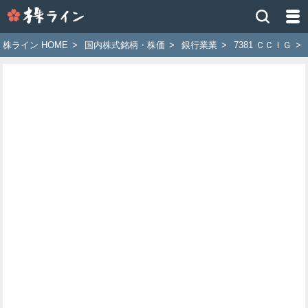
株
ラ
イ
株ライン HOME
>
国内株式銘柄・株価
>
銀行業業
>
7381 ＣＣＩＧ
>
ン
［ツ
イ
ッ
タ
ー
で
株
価
予
想
お
す
す
め
銘
柄］