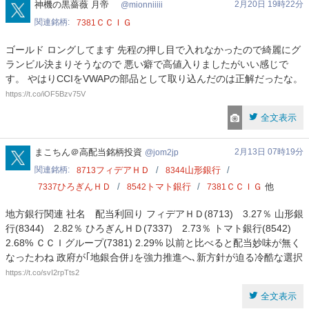
mionniiiii
神機の黒薔薇 月帝
2月20日 19時22分
mionniiiii
関連銘柄
ＣＣＩＧ
7381
ゴールド ロングしてます 先程の押し目で入れなかったので綺麗にグ
ランビル決まりそうなので 悪い癖で高値入りましたがいい感じで
す。 やはりCCIをVWAPの部品として取り込んだのは正解だったな。
https://t.co/iOF5Bzv75V
全文表示
jom2jp
まこちん＠高配当銘柄投資
2月13日 07時19分
jom2jp
関連銘柄
フィデアＨＤ
山形銀行
8713
8344
ひろぎんＨＤ
トマト銀行
ＣＣＩＧ
他
7337
8542
7381
地方銀行関連 社名 配当利回り フィデアＨＤ(8713) 3.27％ 山形銀
行(8344) 2.82％ ひろぎんＨＤ(7337) 2.73％ トマト銀行(8542)
2.68% ＣＣＩグループ(7381) 2.29% 以前と比べると配当妙味が無く
なったわね 政府が｢地銀合併｣を強力推進へ､新方針が迫る冷酷な選択
https://t.co/svI2rpTts2
全文表示