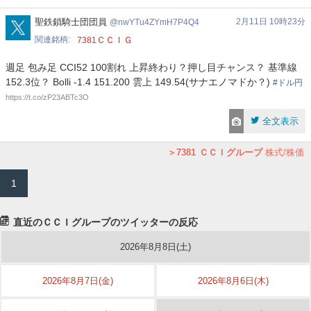
nwYTu4ZYmH7P4Q4
聖鉄鎖騎士団団員
2月11日 10時23分
nwYTu4ZYmH7P4Q4
関連銘柄
ＣＣＩＧ
7381
週足 包み足 CCI52 100割れ 上昇終わり？押し目チャンス？ 基準線
152.3位？ Bolli -1.4 151.200 雲上 149.54(サナエノマドか？)
#ドル円
https://t.co/zP23ABTc3O
全文表示
7381
ＣＣＩグループ
株式/株価
1
直近のＣＣＩグループのツイッターの反応
2026年8月8日(土)
2026年8月7日(金)
2026年8月6日(木)