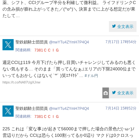
薬、シフト、CCIグループ半分を利確して微利益。 ライフドリンクC
の含み損が膨れ上がってきた／(^o^)＼ 決算までに上がる想定だが果
たして…
全文表示
nwYTu4ZYmH7P4Q4
聖鉄鎖騎士団団員
7月17日 17時54分
nwYTu4ZYmH7P4Q4
関連銘柄
ＣＣＩＧ
7381
週足CCIは119 今月下げたら押し目買いチャレンジしてみるのも悪く
ない気もする… そのまま「買ってんなぁ｣エリアの下限24000位まで
いってもおかしくはない( ˙꒳˙ )笑ｴﾅｲｹﾄﾞ…
#ドル円
https://t.co/NA87UgXJnw
全文表示
nwYTu4ZYmH7P4Q4
聖鉄鎖騎士団団員
7月14日 15時52分
nwYTu4ZYmH7P4Q4
関連銘柄
ＣＣＩＧ
7381
225 これは「変な事｣が起きて56000まで押した場合の景色だ(･ω･)ﾉ
雲辺りだから CCIは恐らく100割ってるか0辺り マクドは0クロスっ