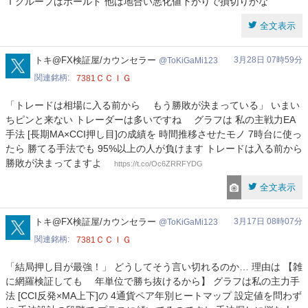
Ｉグループはホールド 他は地合い悪化値下がりで損切りかな
全文表示
ToKiGaMi123
トキ@FX検証屋/カウンセラー
3月28日 07時59分
ToKiGaMi123
関連銘柄
ＣＣＩＧ
7381
「トレードは相場に入る前から もう勝敗が決まっている」 いまい
ちピンと来ない トレーダーは多いですね グラフは 私の主戦力EA
手法 [長期MA×CCI押し目]の成績を 時間推移させたモノ 7時台に使っ
たら 勝てる手法でも 95%以上の人が負けます トレードは入る前から
勝敗が決まってますよ
https://t.co/Oc6ZRRFYDG
全文表示
ToKiGaMi123
トキ@FX検証屋/カウンセラー
3月17日 08時07分
ToKiGaMi123
関連銘柄
ＣＣＩＧ
7381
「結局押し目が最強！」 どうしてそう言い切れるのか… 理由は 【雑
に網羅検証しても 年単位で勝ち抜けるから】 グラフは私の主力手
法 [CCI反発×MA上下]の 4通貨ペア年別ヒートマップ 設定値を問わず