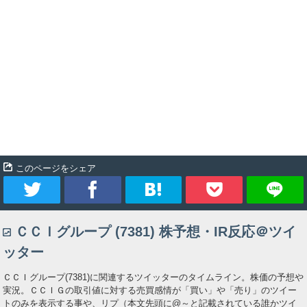
このページをシェア
ツ
シ
ブ
Pocket
ＣＣＩグループ (7381) 株予想・IR反応＠ツイ
イ
ェ
ッ
ッター
ー
ア
ク
ＣＣＩグループ(7381)に関連するツイッターのタイムライン。株価の予想や
実況。ＣＣＩＧの取引値に対する売買感情が「買い」や「売り」のツイー
ト
マ
トのみを表示する事や、リプ（本文先頭に@～と記載されている誰かツイ