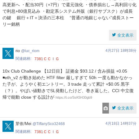
高更新へ ・配当30円（+7円）で還元強化 ・債券損出し→高利回り化
で利息+80億見込み ・勘定系システム外販（銀行サブスク）が成長
の鍵 銀行＋IT＋決済の三本柱 “普通の地銀じゃない”成長ストー
リー銘柄
全文表示
luc_riom
rio
4月27日 18時38分
luc_riom
関連銘柄
ＣＣＩＧ
7381
10x Club Challenge 【12日目】 証拠金 $93.12 / 含み損益 +0.05
◾️eth_v2 が動き始めた HTF filter 厳しすぎて 50h 一度も動かなかっ
た子が、ようやく初エントリー。3 trade 走って累計 +$0.05 黒字
（？）。やばい値動きでSL発動したけど、巻き返した。CCI 中立復
帰で能動 close する設計が
https://t.co/SsK5H30gb9
全文表示
TiffanySco32468
芽依/Mei
4月18日 14時37分
TiffanySco32468
関連銘柄
ＣＣＩＧ
7381