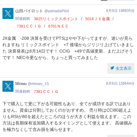
yamadaPilot
山田パイロット
8月6日 18時05分
yamadaPilot
関連銘柄
リミックスポイント
ＪＸ金属
3825
5016
ＣＣＩＧ
ＮＥＣ
7381
6701
JX金属 -208 決算を受けてPTSはやや下がってますが、迷いが見ら
れますね リミックスポイント +7 後場からジリジリ上げていきまし
た 決算発表は8月14日です！ CCIG +49で高値更新、まだ上げそう
です！ NEC今更ながら、ちょっと買ってみました
全文表示
minwu_15
Minwu
8月6日 15時44分
minwu_15
関連銘柄
ＣＣＩＧ
7381
下で購入して更に下がる可能性もあり、全てが成功する訳ではあり
ません。資金は分割しておくのがおすすめ。 売り時はCCI80超えよ
りもRSIが80を超えたところのほうが大きく利益を狙えます。 この
方法は長期保有追加購入するタイミングとして使えます。 高値掴み
を極力なくして含み損を減らせます。