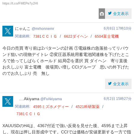
https://t.co/FMEPe7y2HI
全文表示
mrhonnemr
にゃんこ
6月8日 17時10分
mrhonnemr
関連銘柄
ＣＣＩＧ
ダイヘン
富士電機
7381
6622
6504
今日の売買 寄り前は2パターンの計画 ①電線株の急落拾ってリバウ
ンド狙いの現物デイトレ ②変圧器系統用蓄電池関連株を下げたとこ
ろで拾ってしばらくホールド 結局②を選択 買 ダイヘン 寄り直後
お久しぶり 富士電機 後場買い増し CCIグループ 思いの外下げた
のでお久しぶり 売 無し
全文表示
FxAkiyama
….Akiyama
6月2日 15時27分
FxAkiyama
関連銘柄
ミズホメディー
科研製薬
4595
4521
ＣＣＩＧ
7381
XAUUSDのH4は、4367付近で強い反発を見せた後、4595まで上昇
し、現在は押し目形成中です。CCIでは価格が安値更新する一方で指