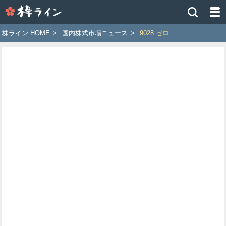
株
ラ
イ
株ライン HOME
>
国内株式市場ニュース
>
9028 ゼロ
ン
［ツ
イ
ッ
タ
ー
で
株
価
予
想
お
す
す
め
銘
柄］