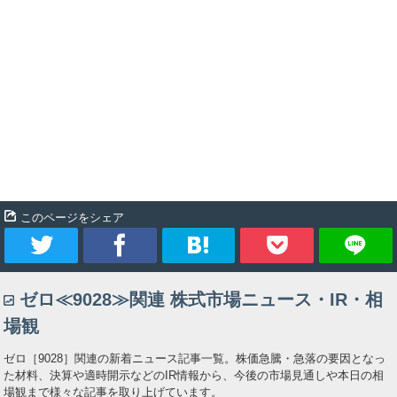
このページをシェア
ツ
シ
ブ
Pocket
ゼロ≪9028≫関連 株式市場ニュース・IR・相
イ
ェ
ッ
場観
ー
ア
ク
ゼロ［9028］関連の新着ニュース記事一覧。株価急騰・急落の要因となっ
た材料、決算や適時開示などのIR情報から、今後の市場見通しや本日の相
ト
マ
場観まで様々な記事を取り上げています。