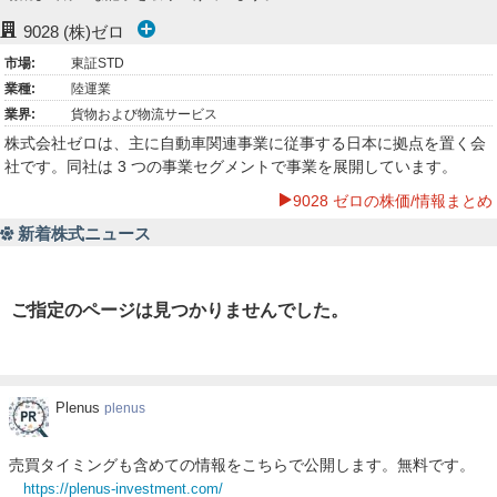
ー
9028
(株)ゼロ
市場:
東証STD
ク
業種:
陸運業
業界:
貨物および物流サービス
株式会社ゼロは、主に自動車関連事業に従事する日本に拠点を置く会
社です。同社は 3 つの事業セグメントで事業を展開しています。
9028 ゼロの株価/情報まとめ
新着株式ニュース
ご指定のページは見つかりませんでした。
Plenus
Plenus
plenus
売買タイミングも含めての情報をこちらで公開します。無料です。
https://plenus-investment.com/