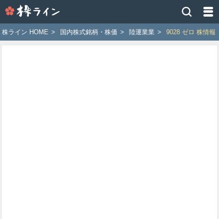
株
ラ
イ
株ライン HOME
>
国内株式銘柄・株価
>
陸運業業
>
9028 ゼロ 株情報
ン
［ツ
イ
ッ
タ
ー
で
株
価
予
想
お
す
す
め
銘
柄］