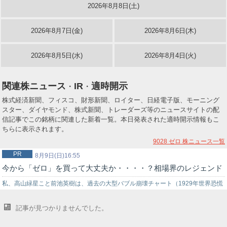
2026年8月8日(土)
2026年8月7日(金)
2026年8月6日(木)
2026年8月5日(水)
2026年8月4日(火)
関連株ニュース
IR
適時開示
・
・
株式経済新聞、フィスコ、財形新聞、ロイター、日経電子版、モーニング
スター、ダイヤモンド、株式新聞、トレーダーズ等のニュースサイトの配
信記事でこの銘柄に関連した新着一覧。本日発表された適時開示情報もこ
ちらに表示されます。
9028 ゼロ
株ニュース一覧
PR
8月9日(日)16:55
今から「ゼロ」を買って大丈夫か・・・・？相場界のレジェンド
私、高山緑星こと前池英樹は、過去の大型バブル崩壊チャート（1929年世界恐慌
時のNYダウ暴落チャート…
記事が見つかりませんでした。