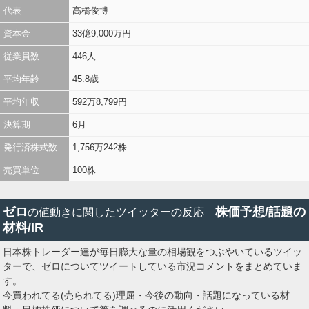
代表
高橋俊博
資本金
33億9,000万円
従業員数
446人
平均年齢
45.8歳
平均年収
592万8,799円
決算期
6月
発行済株式数
1,756万242株
売買単位
100株
ゼロ
株価予想/話題の
の値動きに関したツイッターの反応
材料/IR
日本株トレーダー達が毎日膨大な量の相場観をつぶやいているツイッ
ターで、ゼロについてツイートしている市況コメントをまとめていま
す。
今買われてる(売られてる)理屈・今後の動向・話題になっている材