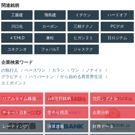
関連銘柄
工藤建
飛島建
イチケン
ハードオフ
川口化
カーボン
三精テクノ
PCデポ
４℃HLD
兼松
ヒガシ２１
日ロジテム
コネクシオ
フォバルT
ジャステク
企業検索ワード
の執行人
ベースワン
カラン
ワン
ノナイト
グラビティ
ハリバートン
から始める異世界生活
エミポイント
リアルタイム株価
2ch注目銘柄
売買シグナル
チャート分析
空売り残高
企業分析
レーティング
決算速報
財務データ