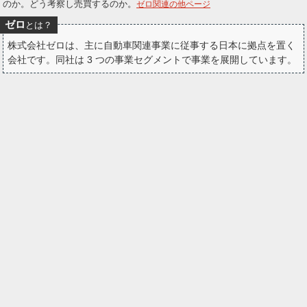
のか。どう考察し売買するのか。
ゼロ関連の他ページ
ー
ゼロ
とは？
ク
株式会社ゼロは、主に自動車関連事業に従事する日本に拠点を置く
会社です。同社は 3 つの事業セグメントで事業を展開しています。