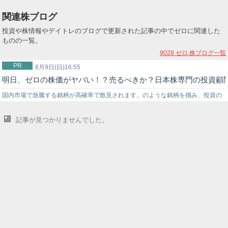
関連株ブログ
投資や株情報やデイトレのブログで更新された記事の中でゼロに関連した
ものの一覧。
9028 ゼロ
株ブログ一覧
PR
8月9日(日)16:55
明日、ゼロの株価がヤバい！？売るべきか？日本株専門の投資顧
国内市場で急騰する銘柄が高確率で散見されます。のような銘柄を掴み、投資の
世界でチャンスを狙うなら信頼できる投資助言を得ることが重要です。弊社では
記事が見つかりませんでした。
投資戦略に困っている初心者の投資家様をサポートする環境を…