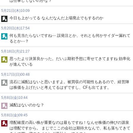
は仕事してないのかな？
5月21日(木)10:09
今日も上がってる なんだなんだ上場廃止でもするのか
5月20日(水)17:54
何も見当たらないですね⋯ 誤発注とか、それとも何かサイダー漏れて
るとか⋯？
5月18日(月)21:27
思ったより決算良かった。だいぶ期初予想に寄せてきてますね 効率化
が進んでいる
5月17日(日)00:48
流石に減配はないと思いますよ。被買収の可能性もあるので、経営陣
は株価を上げたいと考えてるはずですし、CFも出てます。
5月8日(金)10:44
減配はないのかな？
5月8日(金)09:45
増配確度の高い株が重要なのは最もですね！なんせ株価の伸びの源泉
は増配ですから。 まじでここの会社は期待大なんで、私も落ちてきて