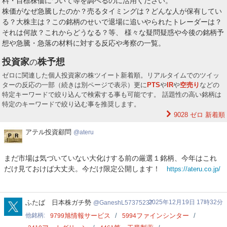
料・目標株価について等を調べるのに活用ください。
株価がなぜ急騰したのか？売るタイミングは？どんな人が保有してい
る？大株主は？この銘柄のせいで退場に追いやられたトレーダーは？
それは何故？これからどうなる？等、 様々な疑問疑惑や今後の銘柄予
想や急騰・急落の材料に対する反応や考察の一覧。
投資家
株予想
の
ゼロに関連した個人投資家の株ツイート新着順。リアルタイムでのツイッ
ターの反応の一部（続きは別ページで表示）更に
PTS
や
IR
や
空売り
などの
特定キーワードで絞り込んで検索する事も可能です。 話題性の高い銘柄は
特定のキーワードで絞り込む事を推奨します。
9028 ゼロ
新着順
ア
アテル投資顧問
ateru
テ
ル
まだ市場は気づいていない大化けする前の厳選１銘柄、今年はこれ
投
だけ見ておけば大丈夫。今だけ限定公開します！
https://ateru.co.jp/
資
顧
問
GaneshL57375237
ふたば 日本株ガチ勢
2025年12月19日 17時32分
GaneshL57375237
他銘柄
旭情報サービス
ファインシンター
9799
5994