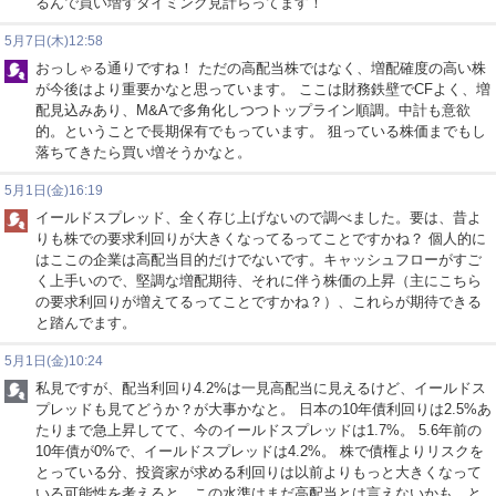
るんで買い増すタイミング見計らってます！
5月7日(木)12:58
おっしゃる通りですね！ ただの高配当株ではなく、増配確度の高い株
が今後はより重要かなと思っています。 ここは財務鉄壁でCFよく、増
配見込みあり、M&Aで多角化しつつトップライン順調。中計も意欲
的。ということで長期保有でもっています。 狙っている株価までもし
落ちてきたら買い増そうかなと。
5月1日(金)16:19
イールドスプレッド、全く存じ上げないので調べました。要は、昔よ
りも株での要求利回りが大きくなってるってことですかね？ 個人的に
はここの企業は高配当目的だけでないです。キャッシュフローがすご
く上手いので、堅調な増配期待、それに伴う株価の上昇（主にこちら
の要求利回りが増えてるってことですかね？）、これらが期待できる
と踏んでます。
5月1日(金)10:24
私見ですが、配当利回り4.2%は一見高配当に見えるけど、イールドス
プレッドも見てどうか？が大事かなと。 日本の10年債利回りは2.5%あ
たりまで急上昇してて、今のイールドスプレッドは1.7%。 5.6年前の
10年債が0%で、イールドスプレッドは4.2%。 株で債権よりリスクを
とっている分、投資家が求める利回りは以前よりもっと大きくなって
いる可能性を考えると、この水準はまだ高配当とは言えないかも、と