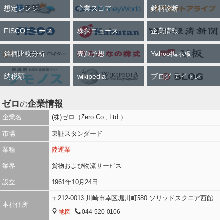
想定レンジ
企業スコア
銘柄診断
FISCOニュース
株探ニュース
企業情報
銘柄比較分析
売買予想
Yahoo掲示板
納税額
wikipedia
ブログ デイトレ
ゼロ
企業情報
の
企業名
(株)ゼロ（Zero Co., Ltd.）
市場
東証スタンダード
業種
陸運業
業界
貨物および物流サービス
設立
1961年10月24日
〒212-0013 川崎市幸区堀川町580 ソリッドスクエア西館
本社住所
地図
044-520-0106
MAP
TEL