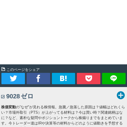
このページをシェア
ツ
シ
ブ
Pocket
9028
ゼロ
イ
ェ
ッ
株価変動
の”なぜ”が見れる株情報。急騰／急落した原因は？値幅はどれくら
ー
ア
ク
い？市場外取引（PTS）が上がってる材料は？今は買い時？関連銘柄はな
に？など、素朴な疑問やポジショントークから株煽りまでをまとめていま
ト
マ
す。今トレーダー達はIRや決算等の材料からどのように値動きを予想する