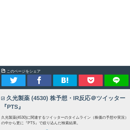
このページをシェア
ツ
シ
ブ
Pocket
久光製薬 (4530) 株予想・IR反応＠ツイッター
イ
ェ
ッ
『PTS』
ー
ア
ク
久光製薬(4530)に関連するツイッターのタイムライン（株価の予想や実況）
の中から更に『PTS』で絞り込んだ検索結果。
ト
マ