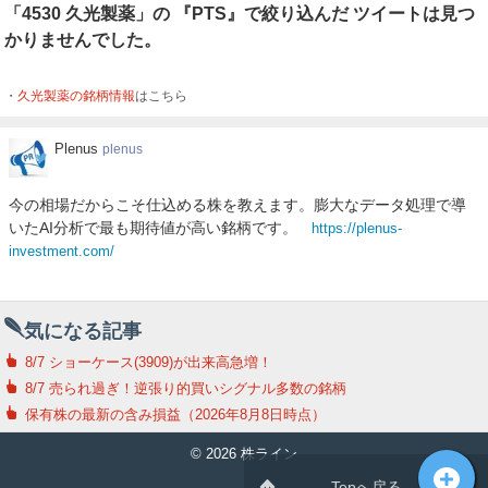
「4530 久光製薬」の 『PTS』で絞り込んだ ツイートは見つ
かりませんでした。
久光製薬の銘柄情報
はこちら
Plenus
Plenus
plenus
今の相場だからこそ仕込める株を教えます。膨大なデータ処理で導
いたAI分析で最も期待値が高い銘柄です。
https://plenus-
investment.com/
気になる記事
8/7 ショーケース(3909)が出来高急増！
8/7 売られ過ぎ！逆張り的買いシグナル多数の銘柄
保有株の最新の含み損益（2026年8月8日時点）
© 2026 株ライン
Topへ戻る