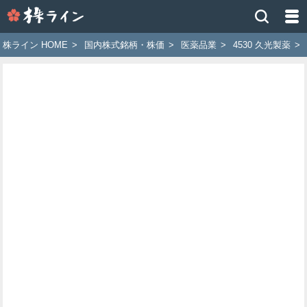
株
ラ
イ
株ライン HOME
>
国内株式銘柄・株価
>
医薬品業
>
4530 久光製薬
>
ン
［ツ
イ
ッ
タ
ー
で
株
価
予
想
お
す
す
め
銘
柄］