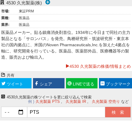
4530
久光製薬(株)
ー
市場:
東証PRM
業種:
医薬品
ク
業界:
医薬品
医薬品メーカー。貼る鎮痛消炎剤首位。1934年に今日まで同社の主力
製品となる「サロンパス」を発売。鳥栖研究所・筑波研究所・東京本
社の国内拠点に、米国のNoven Pharmaceuticals,Inc.を加えた4拠点を
軸に、研究開発を行っている。医薬品、医薬部外品、医療機器等の製
造、販売および輸出入。
4530 久光製薬の株価/情報まとめ
共有
ツイート
シェア
LINEで送る
ブックマーク
4530久光製薬の株ツイートを更に絞り込んで検索
例
久光製薬 PTS
久光製薬 IR
久光製薬 空売り
など