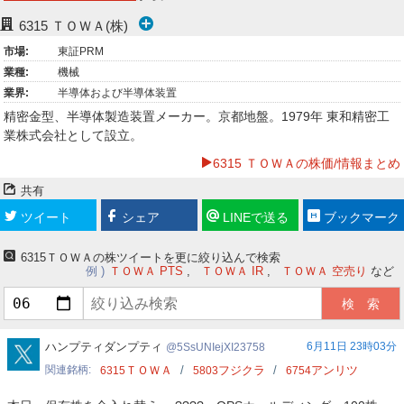
ー
6315
ＴＯＷＡ(株)
市場:
東証PRM
ク
業種:
機械
業界:
半導体および半導体装置
精密金型、半導体製造装置メーカー。京都地盤。1979年 東和精密工
業株式会社として設立。
6315 ＴＯＷＡの株価/情報まとめ
共有
ツイート
シェア
LINEで送る
ブックマーク
6315ＴＯＷＡの株ツイートを更に絞り込んで検索
例
ＴＯＷＡ PTS
ＴＯＷＡ IR
ＴＯＷＡ 空売り
など
5SsUNIejXI23758
ハンプティダンプティ
6月11日 23時03分
5SsUNIejXI23758
関連銘柄
ＴＯＷＡ
フジクラ
アンリツ
6315
5803
6754