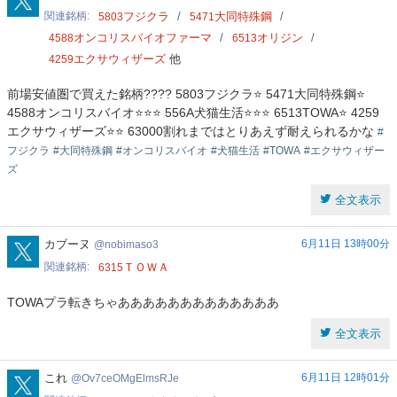
関連銘柄
フジクラ
大同特殊鋼
5803
5471
オンコリスバイオファーマ
オリジン
4588
6513
エクサウィザーズ
他
4259
前場安値圏で買えた銘柄???? 5803フジクラ⭐️ 5471大同特殊鋼⭐️
4588オンコリスバイオ⭐️⭐️⭐️ 556A犬猫生活⭐️⭐️⭐️ 6513TOWA⭐️ 4259
エクサウィザーズ⭐️⭐️ 63000割れまではとりあえず耐えられるかな
#
フジクラ
#大同特殊鋼
#オンコリスバイオ
#犬猫生活
#TOWA
#エクサウィザー
ズ
全文表示
nobimaso3
カブーヌ
6月11日 13時00分
nobimaso3
関連銘柄
ＴＯＷＡ
6315
TOWAプラ転きちゃあああああああああああああ
全文表示
Ov7ceOMgElmsRJe
これ
6月11日 12時01分
Ov7ceOMgElmsRJe