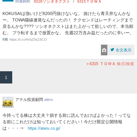
関連銘柄
ソシオネクスト
ＴＯＷＡ
6526
6315
KOKUSAIは強いけど8200円抜けないな。 抜けたら青天井なんかな
ー。 TOWA陽線連発なんだったの！ テクセンドはレーティングまで
戻るんかな???? ソシオネクストはまた上がって欲しいので、本当頼
む。 プラ転するまで放置かな。 先週22万含み益だったのに辛いー。
#株
https://t.co/4vbZ0sZSCO
全文表示
6315
ＴＯＷＡ
株式/株価
1
ア
アテル投資顧問
ateru
テ
ル
今持ってる株は大丈夫？損する前に読んでおけばよかった！ってな
投
る前にこれだけは知っておいてください！今だけ限定公開情報
資
は・・・⇒
https://ateru.co.jp/
顧
問