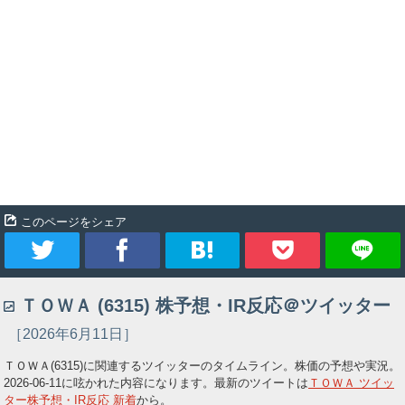
このページをシェア
ツ
シ
ブ
Pocket
ＴＯＷＡ (6315) 株予想・IR反応＠ツイッター
イ
ェ
ッ
［2026年6月11日］
ー
ア
ク
ＴＯＷＡ(6315)に関連するツイッターのタイムライン。株価の予想や実況。
2026-06-11
に呟かれた内容になります。最新のツイートは
ＴＯＷＡ ツイッ
ト
マ
ター株予想・IR反応 新着
から。