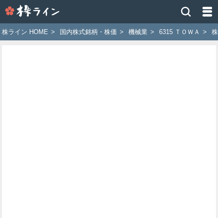
株
ラ
イ
株ライン HOME
>
国内株式銘柄・株価
>
機械業
>
6315 ＴＯＷＡ
>
株
ン
［ツ
イ
ッ
タ
ー
で
株
価
予
想
お
す
す
め
銘
柄］