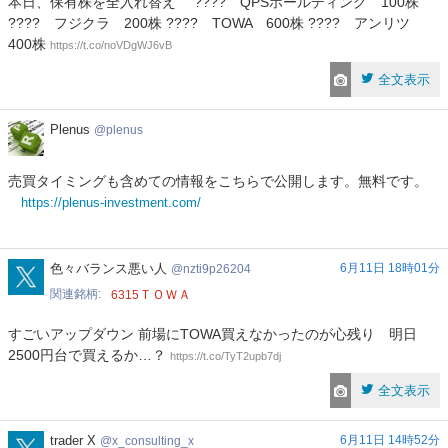
本日、保有株を全入れ替え ???? QPSホールディング 100株
???? フジクラ 200株 ???? TOWA 600株 ???? アンリツ
400株
https://t.co/noVDgWJ6vB
全文表示
Plenus
Plenus
plenus
売買タイミングも含めての情報をこちらで公開します。無料です。
https://plenus-investment.com/
nzti9p26204
色々バランス悪い人
6月11日 18時01分
nzti9p26204
関連銘柄
ＴＯＷＡ
6315
すごいアップダウン 前場にTOWA買えなかったのが心残り 明日
2500円台で買えるか…？
https://t.co/TyT2upb7dj
全文表示
x_consulting_x
trader X
6月11日 14時52分
x_consulting_x