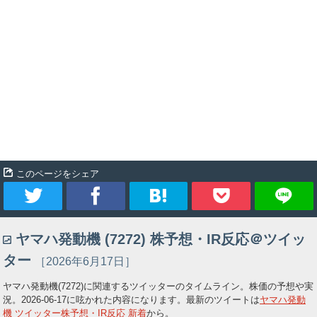
このページをシェア
ツ
シ
ブ
Pocket
ヤマハ発動機 (7272) 株予想・IR反応＠ツイッ
イ
ェ
ッ
ター
［2026年6月17日］
ー
ア
ク
ヤマハ発動機(7272)に関連するツイッターのタイムライン。株価の予想や実
況。
2026-06-17
に呟かれた内容になります。最新のツイートは
ヤマハ発動
ト
マ
機 ツイッター株予想・IR反応 新着
から。