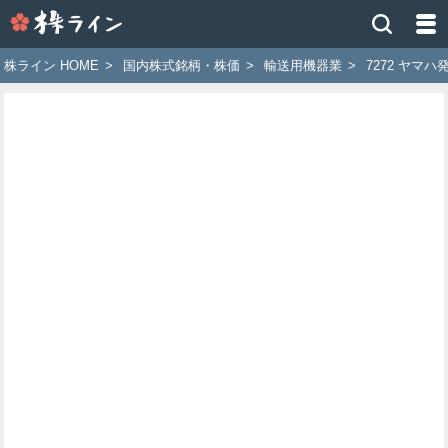
株
ラ
イ
株ライン HOME
>
国内株式銘柄・株価
>
輸送用機器業
>
7272 ヤマハ
ン
［ツ
イ
ッ
タ
ー
で
株
価
予
想
お
す
す
め
銘
柄］