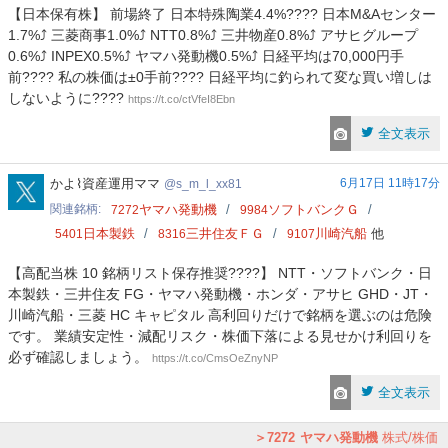
【日本保有株】 前場終了 日本特殊陶業4.4%???? 日本M&Aセンター
1.7%⤴️ 三菱商事1.0%⤴️ NTT0.8%⤴️ 三井物産0.8%⤴️ アサヒグループ
0.6%⤴️ INPEX0.5%⤴️ ヤマハ発動機0.5%⤴️ 日経平均は70,000円手
前???? 私の株価は±0手前???? 日経平均に釣られて変な買い増しは
しないように????
https://t.co/ctVfeI8Ebn
全文表示
s_m_l_xx81
かよ⌇資産運用ママ
6月17日 11時17分
s_m_l_xx81
関連銘柄
ヤマハ発動機
ソフトバンクＧ
7272
9984
日本製鉄
三井住友ＦＧ
川崎汽船
他
5401
8316
9107
【高配当株 10 銘柄リスト保存推奨????】 NTT・ソフトバンク・日
本製鉄・三井住友 FG・ヤマハ発動機・ホンダ・アサヒ GHD・JT・
川崎汽船・三菱 HC キャピタル 高利回りだけで銘柄を選ぶのは危険
です。 業績安定性・減配リスク・株価下落による見せかけ利回りを
必ず確認しましょう。
https://t.co/CmsOeZnyNP
全文表示
7272
ヤマハ発動機
株式/株価