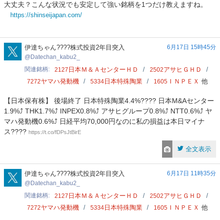
大丈夫？こんな状況でも安定して強い銘柄を1つだけ教えますね。
パ
https://shinseijapan.com/
ン
投
資
Datechan_kabu2_
伊達ちゃん????株式投資2年目突入
6月17日 15時45分
Datechan_kabu2_
関連銘柄
日本Ｍ＆ＡセンターＨＤ
アサヒＧＨＤ
2127
2502
ヤマハ発動機
日本特殊陶業
ＩＮＰＥＸ
他
7272
5334
1605
【日本保有株】 後場終了 日本特殊陶業4.4%???? 日本M&Aセンター
1.9%⤴️ THK1.7%⤴️ INPEX0.8%⤴️ アサヒグループ0.8%⤴️ NTT0.6%⤴️ ヤ
マハ発動機0.6%⤴️ 日経平均70,000円なのに私の損益は本日マイナ
ス????
https://t.co/fDPsJtBirE
全文表示
Datechan_kabu2_
伊達ちゃん????株式投資2年目突入
6月17日 11時35分
Datechan_kabu2_
関連銘柄
日本Ｍ＆ＡセンターＨＤ
アサヒＧＨＤ
2127
2502
ヤマハ発動機
日本特殊陶業
ＩＮＰＥＸ
他
7272
5334
1605