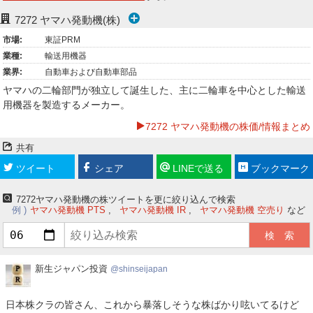
ー
7272
ヤマハ発動機(株)
市場:
東証PRM
ク
業種:
輸送用機器
業界:
自動車および自動車部品
ヤマハの二輪部門が独立して誕生した、主に二輪車を中心とした輸送
用機器を製造するメーカー。
7272 ヤマハ発動機の株価/情報まとめ
共有
ツイート
シェア
LINEで送る
ブックマーク
7272ヤマハ発動機の株ツイートを更に絞り込んで検索
例
ヤマハ発動機 PTS
ヤマハ発動機 IR
ヤマハ発動機 空売り
など
新
新生ジャパン投資
shinseijapan
生
ジ
日本株クラの皆さん、これから暴落しそうな株ばかり呟いてるけど
ャ