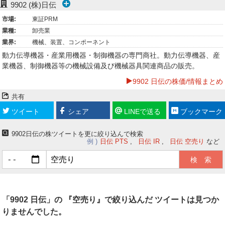
9902
(株)日伝
ー
市場:
東証PRM
業種:
卸売業
ク
業界:
機械、装置、コンポーネント
動力伝導機器・産業用機器・制御機器の専門商社。動力伝導機器、産
業機器、制御機器等の機械設備及び機械器具関連商品の販売。
9902 日伝の株価/情報まとめ
共有
ツイート
シェア
LINEで送る
ブックマーク
9902日伝の株ツイートを更に絞り込んで検索
例
日伝 PTS
日伝 IR
日伝 空売り
など
「9902 日伝」の 『空売り』で絞り込んだ ツイートは見つか
りませんでした。