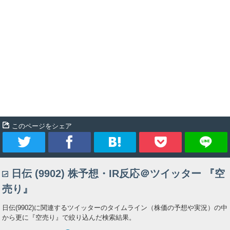
このページをシェア
ツ
シ
ブ
Pocket
日伝 (9902) 株予想・IR反応＠ツイッター 『空
イ
ェ
ッ
売り』
ー
ア
ク
日伝(9902)に関連するツイッターのタイムライン（株価の予想や実況）の中
から更に『空売り』で絞り込んだ検索結果。
ト
マ