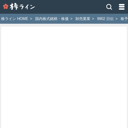
株
ラ
イ
株ライン HOME
>
国内株式銘柄・株価
>
卸売業業
>
9902 日伝
>
株予
ン
［ツ
イ
ッ
タ
ー
で
株
価
予
想
お
す
す
め
銘
柄］