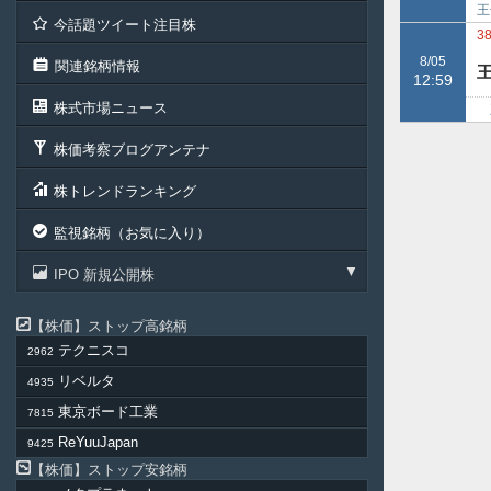
王
今話題ツイート注目株
4
3
8/05
関連銘柄情報
王
12:59
株式市場ニュース
王
同
株価考察ブログアンテナ
株トレンドランキング
監視銘柄（お気に入り）
IPO 新規公開株
株価
ストップ高銘柄
テクニスコ
2962
リベルタ
4935
東京ボード工業
7815
ReYuuJapan
9425
株価
ストップ安銘柄