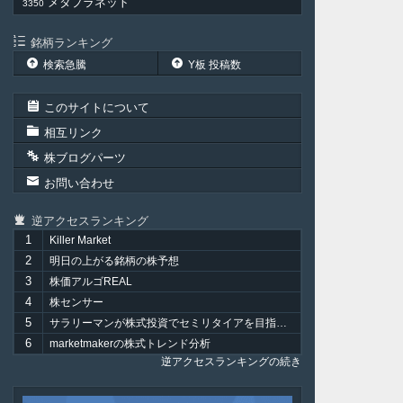
メタプラネット
3350
銘柄ランキング
検索急騰
Y板 投稿数
このサイトについて
相互リンク
株ブログパーツ
お問い合わせ
逆アクセスランキング
1
Killer Market
2
明日の上がる銘柄の株予想
3
株価アルゴREAL
4
株センサー
5
サラリーマンが株式投資でセミリタイアを目指してみました。
6
marketmakerの株式トレンド分析
逆アクセスランキングの続き