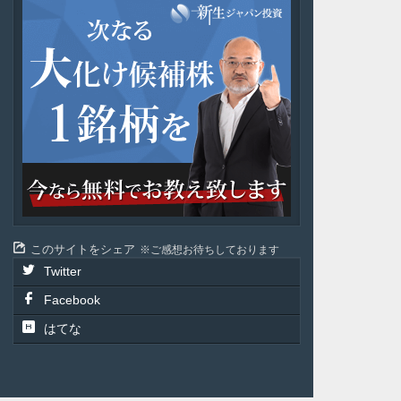
新
生
ジ
ャ
パ
ン
投
資
このサイトをシェア
ご感想お待ちしております
Twitter
Facebook
はてな