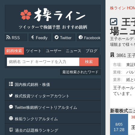
株
株ライン HO
ラ
イ
王
ン
場ニ
［ツ
イ
RSS
Feedly
Twitter
Facebook
王子ホールデ
ッ
場観まで様々
タ
ー
銘柄検索
ツイート
ユーザー
ニュース
ブログ
3861
王
で
株
市場:
東証
価
最近検索されたワード
予
業種:
パル
想
業界:
紙と
お
国内株式銘柄・株価
王子ホール
す
ています。
す
株式投資ツイッターアカウント
め
銘
Twitter株銘柄ツイートリアルタイム
柄］
新着株式ニ
3
株垢ランクリアルタイム
8/05
17:28
過去の話題株ランキング