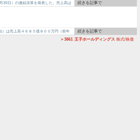
続きを記事で
日～6月30日）の連結決算を発表した。売上高は
続きを記事で
結）は売上高４６８５億８００万円（前年
3861
王子ホールディングス
株式/株価