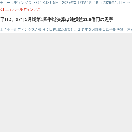
子ホールディングス<3861>は8月5日、2027年3月期第1四半期（2026年4月1
,685億円…
861
王子ホールディングス
子HD、27年3月期第1四半期決算は純損益31.6億円の黒字
子ホールディングスが８月５日後場に発表した２７年３月期第１四半期決算（連
期比２．４％増）、純利益３１億６…