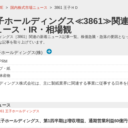
ME
>
国内株式市場ニュース
>
3861 王子ＨＤ
子ホールディングス≪3861≫関連
ュース・IR・相場観
ィングス［3861］関連の新着ニュース記事一覧。株価急騰・急落の要因とな
な記事を取り上げています。
子ホールディングス(株)
PRM
プ・紙
林産物
ディングス株式会社は、主に製紙業界に関連する事業に従事する日本を拠
ュース
861
王子ホールディングス
王子ホールディングス、第1四半期は増収増益、通期営業利益60億