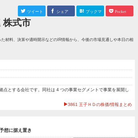
ツイート
シェア
ブックマ
Pocket
 株式市
ーク
った材料、決算や適時開示などのIR情報から、今後の市場見通しや本日の相
点とする会社です。同社は 4 つの事業セグメントで事業を展開し
3861 王子ＨＤの株価/情報まとめ
円予想に据え置き