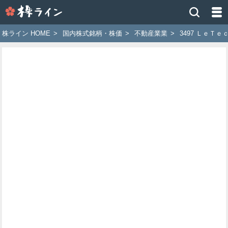
株
ラ
イ
株ライン HOME
>
国内株式銘柄・株価
>
不動産業業
>
3497 ＬｅＴｅ
ン
［ツ
イ
ッ
タ
ー
で
株
価
予
想
お
す
す
め
銘
柄］