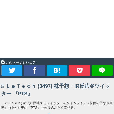
このページをシェア
ツ
シ
ブ
Pocket
ＬｅＴｅｃｈ (3497) 株予想・IR反応＠ツイッ
イ
ェ
ッ
ター 『PTS』
ー
ア
ク
ＬｅＴｅｃｈ(3497)に関連するツイッターのタイムライン（株価の予想や実
況）の中から更に『PTS』で絞り込んだ検索結果。
ト
マ