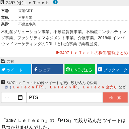
3497
(株)ＬｅＴｅｃｈ
ー
市場:
東証GRT
業種:
不動産業
ク
業界:
不動産事業
不動産ソリューション事業。不動産賃貸事業。不動産コンサルティン
グ事業。ファシリティマネジメント事業。介護事業。2019年 インバ
ウンドマーケティングのDRILLと民泊事業で業務提携。
3497 ＬｅＴｅｃｈの株価/情報まとめ
共有
ツイート
シェア
LINEで送る
ブックマーク
3497ＬｅＴｅｃｈの株ツイートを更に絞り込んで検索
例
ＬｅＴｅｃｈ PTS
ＬｅＴｅｃｈ IR
ＬｅＴｅｃｈ 空売り
など
「3497 ＬｅＴｅｃｈ」の 『PTS』で絞り込んだ ツイートは
見つかりませんでした。