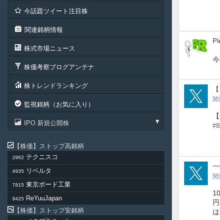
今話題ツイート注目株
関連銘柄情報
Ple
Pl
株式市場ニュース
今
株価考察ブログアンテナ
株トレンドランキング
Tos
【
関
監視銘柄（お気に入り）
【
IPO 新規公開株
#
株価
ストップ高銘柄
テクニスコ
2962
Ham
一
リベルタ
4935
関
東京ボード工業
7815
1
ReYuuJapan
9425
円
株価
ストップ安銘柄