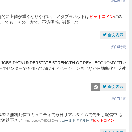
約15時間
時的に上値が重くなりやすい。 メタプラネットは
ビットコイン
にの
。 でも、その一方で、不透明感が後退して
全文表示
約16時間
BS DATA UNDERSTATE STRENGTH OF REAL ECONOMY "The
 フーバーダムの変わりにデータセンターでも作ってAIはイノベーション言いながら効率化と反対
全文表示
約17時間
SL4322 無料配信コミュニティで毎日リアルタイムで先出し配信中 も
とご連絡下さい
#ゴールド
#ドル円
#
ビットコイン
https://t.co/dTdlD18Gwz