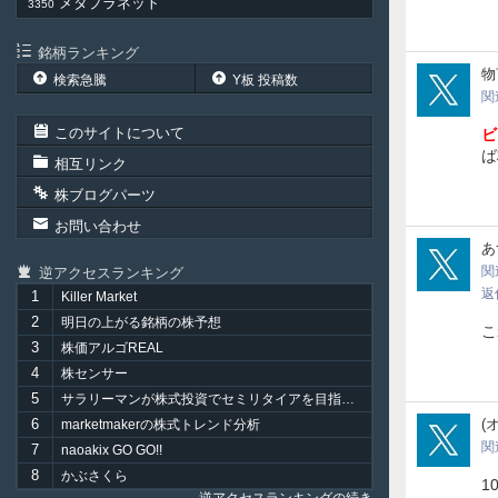
メタプラネット
3350
銘柄ランキング
jan
検索急騰
Y板 投稿数
関
このサイトについて
ビ
ば
相互リンク
株ブログパーツ
お問い合わせ
yuy
あ
関
逆アクセスランキング
返
1
Killer Market
2
明日の上がる銘柄の株予想
こ
3
株価アルゴREAL
4
株センサー
5
サラリーマンが株式投資でセミリタイアを目指してみました。
pika
6
(オ
marketmakerの株式トレンド分析
関
7
naoakix GO GO!!
8
かぶさくら
1