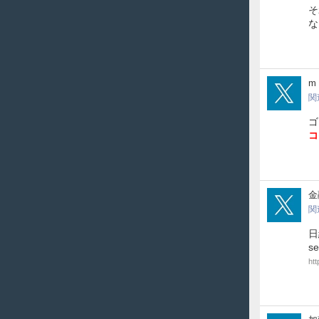
そ
な
Gol
m
関
ゴ
コ
12To
金
関
日
s
ht