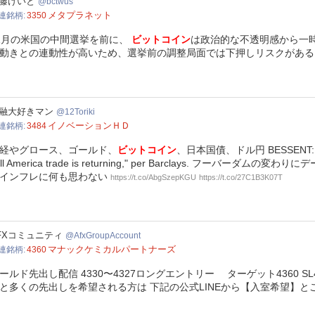
wus
藤けいと
bctwus
メタプラネット
連銘柄
3350
1月の米国の中間選挙を前に、
ビットコイン
は政治的な不透明感から一
動きとの連動性が高いため、選挙前の調整局面では下押しリスクがある
riki
融大好きマン
12Toriki
イノベーションＨＤ
連銘柄
3484
経やグロース、ゴールド、
ビットコイン
、日本国債、ドル円 BESSENT: JO
ell America trade is returning," per Barclays.
インフレに何も思わない
https://t.co/AbgSzepKGU
https://t.co/27C1B3K07T
GroupAccount
FXコミュニティ
AfxGroupAccount
マナックケミカルパートナーズ
連銘柄
4360
ールド先出し配信 4330〜4327ロングエントリー ターゲット4360 
と多くの先出しを希望される方は 下記の公式LINEから【入室希望】