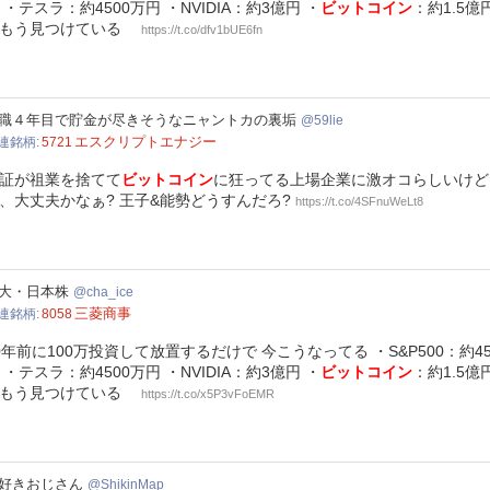
 ・テスラ：約4500万円 ・NVIDIA：約3億円 ・
ビットコイン
：約1.5億
はもう見つけている
https://t.co/dfv1bUE6fn
e
職４年目で貯金が尽きそうなニャントカの裏垢
59lie
エスクリプトエナジー
連銘柄
5721
証が祖業を捨てて
ビットコイン
に狂ってる上場企業に激オコらしいけど
、大丈夫かなぁ? 王子&能勢どうすんだろ?
https://t.co/4SFnuWeLt8
_ice
大・日本株
cha_ice
三菱商事
連銘柄
8058
0年前に100万投資して放置するだけで 今こうなってる ・S&P500：約450
 ・テスラ：約4500万円 ・NVIDIA：約3億円 ・
ビットコイン
：約1.5億
はもう見つけている
https://t.co/x5P3vFoEMR
kinMap
好きおじさん
ShikinMap