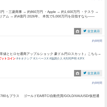
 ・三菱商事 → 約860万円 ・Apple → 約1,600万円 ・テスラ →
リアム → 約4億円 2026年、 本気で5,000万円を目指すなら——
全文表示
約8時間
異常値とヒロセ通商アップルショック 豪ドル円ロスカット』こちら→
ビットコイン
#キオクシア
#スペースX
#協調介入
#共同声明
#JFX
全文表示
約8時間
プラス ゴールドEA/BTC/自動売買/GOLD/XAUUSD/仮想通