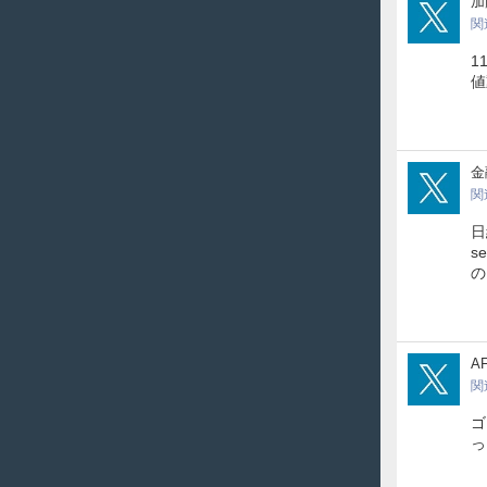
bct
加
関
1
値
12To
金
関
日
s
の
Afx
A
関
ゴ
っ