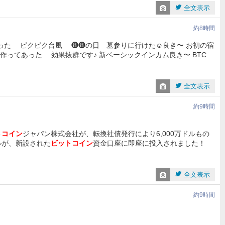
全文表示
約8時間
った ピクピク台風 ❽❽の日 墓参りに行けた☺️良き〜 お初の宿
が作ってあった 効果抜群です♪ 新ベーシックインカム良き〜 BTC
全文表示
約9時間
トコイン
ジャパン株式会社が、転換社債発行により6,000万ドルもの
ルが、新設された
ビットコイン
資金口座に即座に投入されました！
全文表示
約9時間