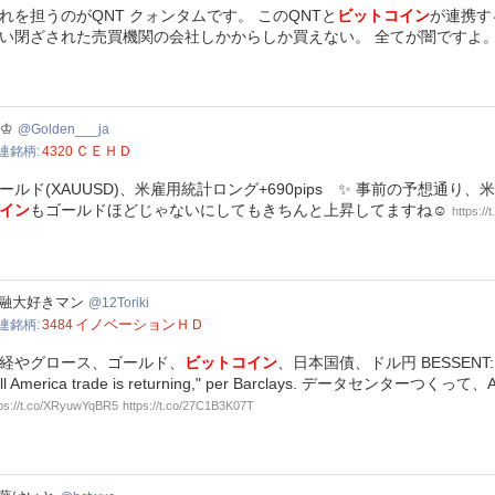
れを担うのがQNT クォンタムです。 このQNTと
ビットコイン
が連携す
い閉ざされた売買機関の会社しかからしか買えない。 全てが闇ですよ
den___ja
 ♔
Golden___ja
ＣＥＨＤ
連銘柄
4320
ールド(XAUUSD)、米雇用統計ロング+690pips ✨ 事前の予想通り、
イン
もゴールドほどじゃないにしてもきちんと上昇してますね☺
https:/
riki
融大好きマン
12Toriki
イノベーションＨＤ
連銘柄
3484
経やグロース、ゴールド、
ビットコイン
、日本国債、ドル円 BESSENT: JO
ell America trade is returning," per Barclays. 
tps://t.co/XRyuwYqBR5
https://t.co/27C1B3K07T