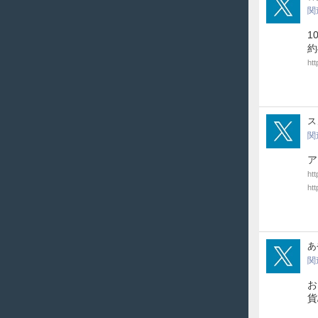
関
1
約
ht
sno
ス
関
ア
ht
htt
te_
あ
関
お
貨