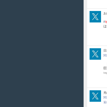
JB_
お
#
は
jap
日
関
巨
ht
muju
光
関
返