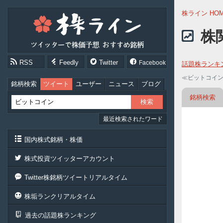
株
株ライン HO
ラ
イ
株
ン
［ツ
イ
RSS
Feedly
Twitter
Facebook
話題株ランキ
ッ
タ
≪ビットコイ
ー
銘柄検索
ツイート
ユーザー
ニュース
ブログ
で
銘柄検索
株
価
最近検索されたワード
予
想
お
国内株式銘柄・株価
す
す
株式投資ツイッターアカウント
め
銘
Twitter株銘柄ツイートリアルタイム
柄］
株垢ランクリアルタイム
過去の話題株ランキング