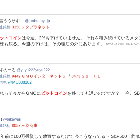
bunny_jp
物言うウサギ
janbunny_jp
メタプラネット
連銘柄
3350
ットコイン
は今週、2%も下げていません。 それを積み続けているメタ
株も戻る。今週の下げは、その理屈の外にあります。
https://t.co/EJ074Lyc
u222yuyu222
ずのーる
yuyu222yuyu222
ＧＭＯインターネットＧ
ＳＢＩＨＤ
連銘柄
9449
8473
@MU808182
信先
れって今からGMOに
ビットコイン
を移しても遅いのですか？ 今、SBI
wari
)
pikawari
三菱商事
連銘柄
8058
0年前に100万投資して放置するだけで 今こうなってる ・S&P500：約450