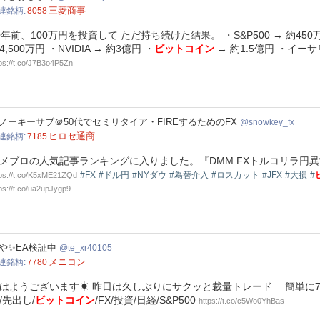
三菱商事
連銘柄
8058
0年前、100万円を投資して ただ持ち続けた結果。 ・S&P500 → 約450万円
4,500万円 ・NVIDIA → 約3億円 ・
ビットコイン
→ 約1.5億円 ・イーサ
tps://t.co/J7B3o4P5Zn
wkey_fx
ノーキーサブ＠50代でセミリタイア・FIREするためのFX
snowkey_fx
ヒロセ通商
連銘柄
7185
メブロの人気記事ランキングに入りました。『DMM FXトルコリラ円
#FX
#ドル円
#NYダウ
#為替介入
#ロスカット
#JFX
#大損
#
tps://t.co/K5xME21ZQd
ps://t.co/ua2upJygp9
xr40105
や✨EA検証中
te_xr40105
メニコン
連銘柄
7780
はようございます☀ 昨日は久しぶりにサクッと裁量トレード 簡単に7780も
/先出し/
ビットコイン
/FX/投資/日経/S&P500
https://t.co/c5Wo0YhBas