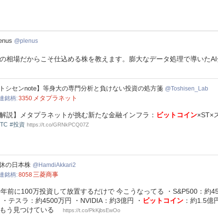
nus
enus
plenus
の相場だからこそ仕込める株を教えます。膨大なデータ処理で導いたA
hisen_Lab
トシセンnote】等身大の専門分析と負けない投資の処方箋
Toshisen_Lab
メタプラネット
連銘柄
3350
解説】メタプラネットが挑む新たな金融インフラ：
ビットコイン
×ST
BTC
#投資
https://t.co/GRNkPCQ07Z
diAkkari2
休の日本株
HamdiAkkari2
三菱商事
連銘柄
8058
0年前に100万投資して放置するだけで 今こうなってる ・S&P500：約450
 ・テスラ：約4500万円 ・NVIDIA：約3億円 ・
ビットコイン
：約1.5億
はもう見つけている
https://t.co/PkKjbsEwOo