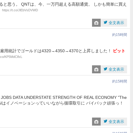
ると思う。 QNTは、今、一万円超える高額通貨。 しかも簡単に買え
。
https://t.co/JlEbVsDVWD
全文表示
約15時間
米雇用統計でゴールドは4320→4350→4370と上昇しました！
ビット
/t.co/KP5MdClfxL
全文表示
約15時間
BS DATA UNDERSTATE STRENGTH OF REAL ECONOMY "The
データセンターつくって、AIはイノベーションっていいながら循環取引に バイバック頑張っ！
全文表示