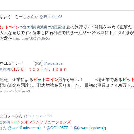
moris08
はよう もーちゃん☺️
JB_moris08
夏の旅行です♪ 沖縄をやめて正解だ
ビットコイン
#宿
#消費税減税
#奥琵琶湖
大人な感じです♪ 食事も懐石料理で良き〜紅鮎〜 冷蔵庫にドクダミ茶
お盆〜
https://t.co/U0GY4v5rOb
anebs
本EBSテレビ (RV)
japanebs
ＢｉｔｃｏｉｎＪａｐａｎ
連銘柄
8105
速報：企業による
ビットコイン
競争が東へ！ 上場企業である
ビッ
額の資金を調達し、戦力増強を図りました。 最初の事業は？ 408万ド
tps://t.co/hCloY5amRC
n_zainichi
の白クマさん
mujun_zainichi
クオンタムソリューションズ
連銘柄
2338
@worldfunksummit
@OGIL9577
@tjawmdpgptwmjg
信先