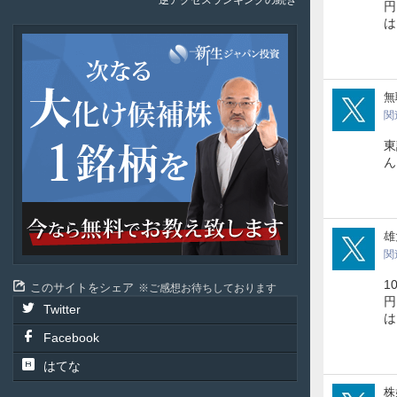
逆アクセスランキングの続き
円
新
生
ジ
ャ
59li
無
パ
関
ン
投
東
資
ん
cha
雄
関
1
このサイトをシェア
ご感想お待ちしております
円
Twitter
Facebook
はてな
Shi
株