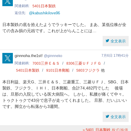
関連銘柄
日本製鉄
5401
返信先
@kabushikilove96
日本製鉄の底を拾えたようでラッキーでした。 まあ、某低位株が全
ての含み損の元凶です。これが上がらんことには…
全文表示
ginnneko
ginnnoha.the1st!
7月6日 17時41分
ginnneko
関連銘柄
三井Ｅ＆Ｓ
三菱ＵＦＪＦＧ
7003
8306
日本製鉄
日本郵船
フジクラ
他
5401
9101
5803
本日利益、楽天G、三井Ｅ＆Ｓ、三菱重工、三菱ＵＦＪ、SBG、日本
製鉄、フジクラ、ＩＨＩ、日本郵船、合計74,482円でした 後場
は、旦那の入院している医大病院へ。 しかし、私腰が痛くて中々。
トゥクトゥクで43分で息子が走ってくれました。 旦那、だいぶいい
です。脚立から転落から3週間。
全文表示
5401
日本製鉄
株式/株価