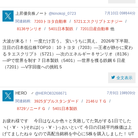
kinokoji_0723
上昇優良株ノート
7月10日 09時44分
kinokoji_0723
関連銘柄
トヨタ自動車
エスクリプトエナジー
7203
5721
サンリオ
日本製鉄
日産自動車
他
8136
5401
7201
大波が来る！！ 一度だけ言う。 安いうちに買え。 2026年下半期、
注目の日本低位株TOP10： 10 トヨタ（7203）―王者が静かに変わ
る 9 エスクリプト（5721）―次のエネルギー 8 サンリオ（8136）
―IPで世界を制す 7 日本製鉄（5401）―世界を獲る鉄鋼 6 日産
（7201）―V字回復への挑戦 5
全文表示
HERO83268671
HERO ♂
7月9日 19時09分
HERO83268671
関連銘柄
ダブルスタンダード
ＵＴＧ
3925
2146
ソニーＦＧ
日本製鉄
8729
5401
お疲れ様です 今日はなんか色々と失敗してた気がする1日でした
ヽ(・∀・ヽ)それは(っ・∀・)っおいといて 今日の日経平均株価は上
げてましたね☺ なので高配当銘柄を中心にS株を購入しました！ UT