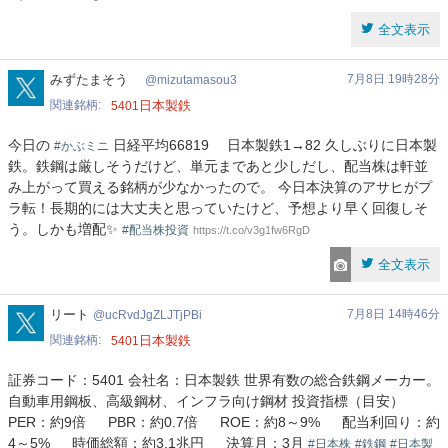
全文表示
mizutamasou3
みずたまそう
7月8日 19時28分
mizutamasou3
関連銘柄
日本製鉄
5401
今日の
日経平均66819 日本製鉄1→82 久しぶりに日本製
#かぶミニ
鉄。鉄鋼は厳しそうだけど、単元まであと少しだし、配当株は軒並
み上がって買える銘柄が少なかったので。 今日本決算のアサヒがプ
ラ転！長期的には大丈夫と思っていたけど、予想より早く回復しそ
う。しかも増配✨
#配当株投資
https://t.co/v3g1fw6RgD
全文表示
ucRvdJgZLJTjPBi
リート
7月8日 14時46分
ucRvdJgZLJTjPBi
関連銘柄
日本製鉄
5401
証券コード：5401 会社名：日本製鉄 世界有数の総合鉄鋼メーカー。
自動車用鋼板、高級鋼材、インフラ向け鋼材 投資指標（目安）
PER：約9倍 PBR：約0.7倍 ROE：約8～9% 配当利回り：約
4～5% 時価総額：約3.1兆円 決算月：3月
#日本株
#鉄鋼
#日本製