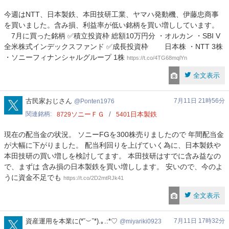
今週はNTT、日本製鉄、本田技研工業、ヤマハ発動機、伊藤忠商事
を買いました。含み損、利益率が低い銘柄を買い増ししています。
7月に買った銘柄 ✅積立投資枠 総額10万円分 ・オルカン ・SBI V
全米株式インデックスファンド ✅成長投資枠 日本株 ・NTT 3株
・ソニーフィナンシャルグループ 1株
https://t.co/4TG68mqlYn
全文表示
Ponten1976
古民家おじさん
7月11日 21時56分
Ponten1976
関連銘柄
ソニーＦＧ
日本製鉄
8729
5401
現在の配当金の状況。 ソニーFGを300株売りましたので 年間配当金
が大幅に下がりました。 配当利回りを上げていく為に、日本製鉄や
本田技研の買い増しを検討してます。 本田技研はすでに含み益なの
で、まずは 含み損の日本製鉄を買い増しします。 安いので、今のよ
うに資金不足でも
https://t.co/2D2mtRJk41
全文表示
miyariki0923
資産運用を本業に(*˘︶˘*).｡.:*♡
7月11日 17時32分
miyariki0923