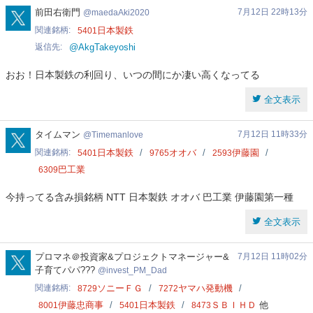
maedaAki2020
前田右衛門
7月12日 22時13分
maedaAki2020
関連銘柄
日本製鉄
5401
返信先
@AkgTakeyoshi
おお！日本製鉄の利回り、いつの間にか凄い高くなってる
全文表示
Timemanlove
タイムマン
7月12日 11時33分
Timemanlove
関連銘柄
日本製鉄
オオバ
伊藤園
5401
9765
2593
巴工業
6309
今持ってる含み損銘柄 NTT 日本製鉄 オオバ 巴工業 伊藤園第一種
全文表示
invest_PM_Dad
プロマネ＠投資家&プロジェクトマネージャー&
7月12日 11時02分
子育てパパ???
invest_PM_Dad
関連銘柄
ソニーＦＧ
ヤマハ発動機
8729
7272
伊藤忠商事
日本製鉄
ＳＢＩＨＤ
他
8001
5401
8473