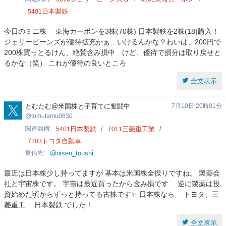
日本製鉄
5401
今日のミニ株 東海カーボンを3株(70株) 日本製鉄を2株(18)購入！
ジェリービーンズが優待拡充かぁ…いけるんかな？わいは、200円で
200株買っとるけん、絶賛含み損中 けど、優待で損分は取り戻せと
るかな（笑） これが優待の良いところ
全文表示
tomutamu0830
とむたむ@米国株と子育てに奮闘中
7月10日 20時01分
tomutamu0830
関連銘柄
日本製鉄
三菱重工業
5401
7011
トヨタ自動車
7203
返信先
@nisen_toushi
最近は日本株少し持ってますが 基本は米国株全振りですね。 製薬会
社と宇宙株です。 宇宙は最近買ったから含み損です 逆に製薬は投
資始めた頃からずっと持ってる古株です✨ 日本株なら トヨタ、三
菱重工 日本製鉄 でした！
全文表示