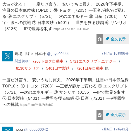
大波が来る！！ 一度だけ言う。 安いうちに買え。 2026年下半期、
注目の日本低位株TOP10： ⑩ トヨタ（7203）―王者が静かに変わ
る ⑨ エスクリプト（5721）―次のエネルギー ⑧ 日産（7201）―V
字回復への挑戦 ⑦ 日本製鉄（5401）―世界を獲る鉄鋼 ⑥ サンリオ
（8136）―IPで世界を制す
https://t.co/OetEJ6fTmW
全文表示
gayu00444
現場目線 × 日本株
7月7日 16時06分
gayu00444
関連銘柄
トヨタ自動車
エスクリプトエナジー
7203
5721
サンリオ
日本製鉄
日産自動車
他
8136
5401
7201
一度だけ言う。 安いうちに買え。 2026年下半期、注目の日本低位株
TOP10： ⑩ トヨタ（7203）―王者が静かに変わる ⑨ エスクリプト
（5721）―次のエネルギー ⑧ サンリオ（8136）―IPで世界を制す
⑦ 日本製鉄（5401）―世界を獲る鉄鋼 ⑥ 日産（7201）―V字回復
への挑戦
https://t.co/M4kl7rEcbC
全文表示
nobu500042
nobu
7月6日 17時43分
nobu500042