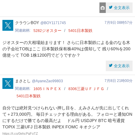
全文表示
BOY1171745
クラウンBOY
7月9日 08時57分
BOY1171745
関連銘柄
ジオスター
日本製鉄
5282
5401
ジオスターの大相場始まります！ さらに日本製鉄による金のなる木
の子会社TOBはここ 日本製鉄保有株40%は償却して 残り60%を200
億使って TOB 1株1200円でどうですか？
全文表示
AyaneZao99803
まさとし
7月8日 21時00分
AyaneZao99803
関連銘柄
ＩＮＰＥＸ
三菱ＵＦＪＦＧ
1605
8306
日本製鉄
5401
自分では絶対見つけられない押し目を、えみさんが先に出してくれ
て＋273,000円。 毎日チェックする理由がある。 フォローと通知ON
にするだけで勝てるの最高だよ ドル円 USDJPY BTC 暗号通貨
TOPIX 三菱UFJ 日本製鉄 INPEX FOMC キオクシア
https://t.co/0ehcPgFoTZ