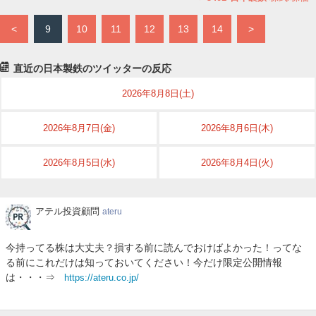
<
9
10
11
12
13
14
>
直近の日本製鉄のツイッターの反応
2026年8月8日(土)
2026年8月7日(金)
2026年8月6日(木)
2026年8月5日(水)
2026年8月4日(火)
ア
アテル投資顧問
ateru
テ
ル
今持ってる株は大丈夫？損する前に読んでおけばよかった！ってな
投
る前にこれだけは知っておいてください！今だけ限定公開情報
資
は・・・⇒
https://ateru.co.jp/
顧
問