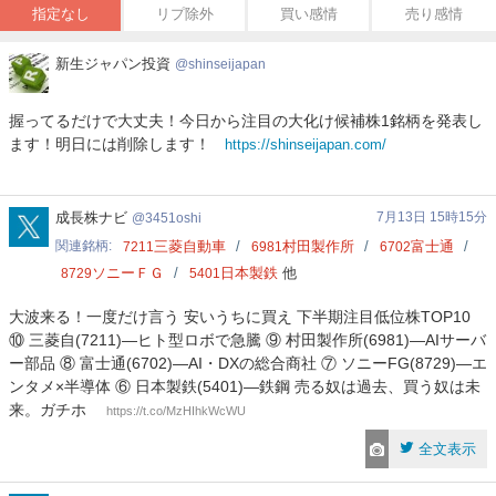
指定なし
リプ除外
買い感情
売り感情
新
新生ジャパン投資
shinseijapan
生
ジ
握ってるだけで大丈夫！今日から注目の大化け候補株1銘柄を発表し
ャ
ます！明日には削除します！
https://shinseijapan.com/
パ
ン
投
資
3451oshi
成長株ナビ
7月13日 15時15分
3451oshi
関連銘柄
三菱自動車
村田製作所
富士通
7211
6981
6702
ソニーＦＧ
日本製鉄
他
8729
5401
大波来る！一度だけ言う 安いうちに買え 下半期注目低位株TOP10
⑩ 三菱自(7211)―ヒト型ロボで急騰 ⑨ 村田製作所(6981)―AIサーバ
ー部品 ⑧ 富士通(6702)―AI・DXの総合商社 ⑦ ソニーFG(8729)―エ
ンタメ×半導体 ⑥ 日本製鉄(5401)―鉄鋼 売る奴は過去、買う奴は未
来。ガチホ
https://t.co/MzHIhkWcWU
全文表示