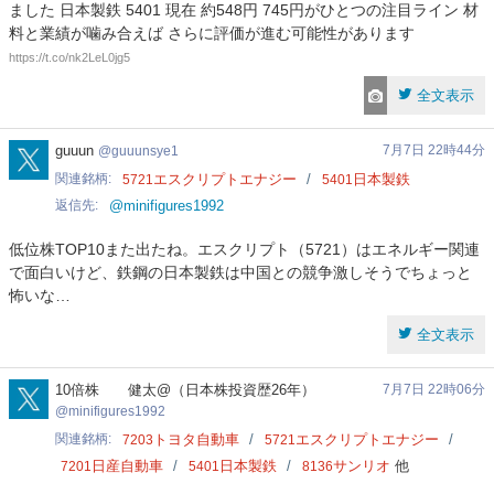
ました 日本製鉄 5401 現在 約548円 745円がひとつの注目ライン 材
料と業績が噛み合えば さらに評価が進む可能性があります
https://t.co/nk2LeL0jg5
全文表示
guuunsye1
guuun
7月7日 22時44分
guuunsye1
関連銘柄
エスクリプトエナジー
日本製鉄
5721
5401
返信先
@minifigures1992
低位株TOP10また出たね。エスクリプト（5721）はエネルギー関連
で面白いけど、鉄鋼の日本製鉄は中国との競争激しそうでちょっと
怖いな…
全文表示
minifigures1992
10倍株 健太@（日本株投資歴26年）
7月7日 22時06分
minifigures1992
関連銘柄
トヨタ自動車
エスクリプトエナジー
7203
5721
日産自動車
日本製鉄
サンリオ
他
7201
5401
8136