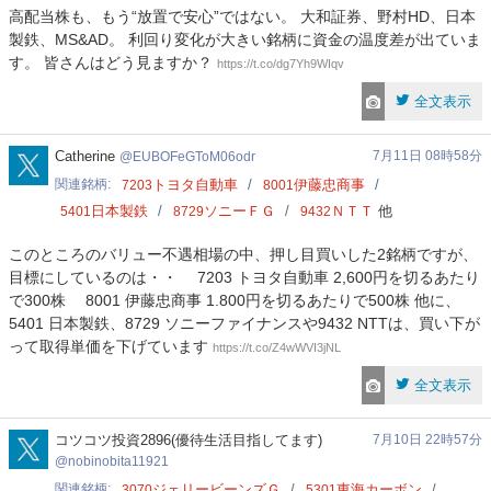
高配当株も、もう“放置で安心”ではない。 大和証券、野村HD、日本
製鉄、MS&AD。 利回り変化が大きい銘柄に資金の温度差が出ていま
す。 皆さんはどう見ますか？
https://t.co/dg7Yh9WIqv
全文表示
EUBOFeGToM06odr
Catherine
7月11日 08時58分
EUBOFeGToM06odr
関連銘柄
トヨタ自動車
伊藤忠商事
7203
8001
日本製鉄
ソニーＦＧ
ＮＴＴ
他
5401
8729
9432
このところのバリュー不遇相場の中、押し目買いした2銘柄ですが、
目標にしているのは・・ 7203 トヨタ自動車 2,600円を切るあたり
で300株 8001 伊藤忠商事 1.800円を切るあたりで500株 他に、
5401 日本製鉄、8729 ソニーファイナンスや9432 NTTは、買い下が
って取得単価を下げています
https://t.co/Z4wWVI3jNL
全文表示
nobinobita11921
コツコツ投資2896(優待生活目指してます)
7月10日 22時57分
nobinobita11921
関連銘柄
ジェリービーンズＧ
東海カーボン
3070
5301