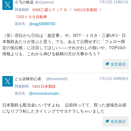
s2aoiros2
小飞の株道
7月13日 11時21分
s2aoiros2
関連銘柄
三菱ＵＦＪＦＧ
日本製鉄
8306
5401
トヨタ自動車
7203
返信先
@egg50688760
（笑）④位から①位は「超定番」 や。NTT・トヨタ・三菱UFJ・日
本製鉄あたりが並ぶと思う。でも、あえて公開せずに「フォロー限
定の低位株」に注目してほしい——それがわしの狙いや。TOP10の
情報よりも、これから伸びる銘柄の方が大事やろう？
全文表示
tomolivly91
とも@株初心者
7月13日 00時08分
tomolivly91
関連銘柄
日本製鉄
5401
返信先
@monoiukumiaiin
日本製鉄も配当金いいですよね 以前持ってて、買った途端含み損
になりプラ転したタイミングでサヨナラしちゃいました
全文表示