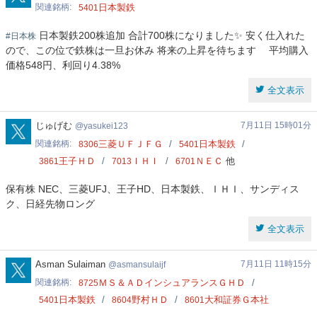
関連銘柄
日本製鉄
5401
日本製鉄200株追加 合計700株になりました✨ 安く仕入れた
#日本株
ので、この位で鉄株は一旦お休み 将来の上昇を待ちます 平均購入
価格548円、利回り4.38%
全文表示
yasukei123
じゅげむ
7月11日 15時01分
yasukei123
関連銘柄
三菱ＵＦＪＦＧ
日本製鉄
8306
5401
王子ＨＤ
ＩＨＩ
ＮＥＣ
他
3861
7013
6701
保有株 NEC、三菱UFJ、王子HD、日本製鉄、ＩＨＩ、サンディス
ク、日経先物ロング
全文表示
asmansulaijf
Asman Sulaiman
7月11日 11時15分
asmansulaijf
関連銘柄
ＭＳ＆ＡＤインシュアランスＧＨＤ
8725
日本製鉄
野村ＨＤ
大和証券Ｇ本社
5401
8604
8601