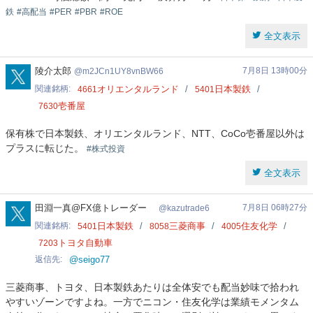
鉄
#高配当
#PER
#PBR
#ROE
全文表示
m2JCn1UY8vnBW66
陵介太郎
7月8日 13時00分
m2JCn1UY8vnBW66
関連銘柄
オリエンタルランド
日本製鉄
4661
5401
壱番屋
7630
保有株で日本製鉄、オリエンタルランド、NTT、CoCo壱番屋以外は
プラスに転じた。
#株式投資
全文表示
kazutrade6
田淵一真@FX億トレーダー
7月8日 06時27分
kazutrade6
関連銘柄
日本製鉄
三菱商事
住友化学
5401
8058
4005
トヨタ自動車
7203
返信先
@seigo77
三菱商事、トヨタ、日本製鉄あたりは全体安でも配当妙味で拾われ
やすいゾーンですよね。一方でニコン・住友化学は業績モメンタム