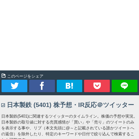
このページをシェア
ツ
シ
ブ
Pocket
日本製鉄 (5401) 株予想・IR反応＠ツイッター
イ
ェ
ッ
日本製鉄(5401)に関連するツイッターのタイムライン。株価の予想や実況。
ー
ア
ク
日本製鉄の取引値に対する売買感情が「買い」や「売り」のツイートのみ
を表示する事や、リプ（本文先頭に@～と記載されている誰かツイートへ
の返信）を除外したり、特定のキーワードや日付で絞り込んで検索するこ
ト
マ