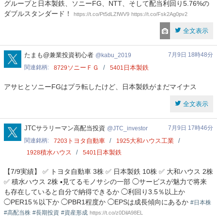
グループと日本製鉄、ソニーFG、NTT、そして配当利回り5.76%の
ダブルスタンダード！
https://t.co/Pt5dLZfWV9
https://t.co/Fsk2Ag0pv2
全文表示
kabu_2019
たまも@兼業投資初心者
7月9日 18時48分
kabu_2019
関連銘柄
ソニーＦＧ
日本製鉄
8729
5401
アサヒとソニーFGはプラ転したけど、日本製鉄がまだマイナス
全文表示
JTC_investor
JTCサラリーマン高配当投資
7月9日 17時46分
JTC_investor
関連銘柄
トヨタ自動車
大和ハウス工業
7203
1925
積水ハウス
日本製鉄
1928
5401
【7/9実績】 ✅ トヨタ自動車 3株 ✅ 日本製鉄 10株 ✅ 大和ハウス 2株
✅ 積水ハウス 2株 ▪️見てるモノサシの一部 ◯サービスが魅力で将来
も存在していると自分で納得できるか ◯利回り3.5％以上か
◯PER15％以下か ◯PBR1程度か ◯EPSは成長傾向にあるか
#日本株
#高配当株
#長期投資
#資産形成
https://t.co/z0DilA98EL