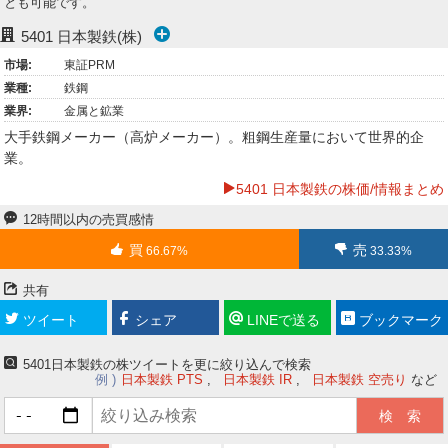
とも可能です。
ー
5401
日本製鉄(株)
ク
市場:
東証PRM
業種:
鉄鋼
業界:
金属と鉱業
大手鉄鋼メーカー（高炉メーカー）。粗鋼生産量において世界的企
業。
5401 日本製鉄の株価/情報まとめ
12時間以内の売買感情
買
売
66.67%
33.33%
共有
ツイート
シェア
LINEで送る
ブックマーク
5401日本製鉄の株ツイートを更に絞り込んで検索
例
日本製鉄 PTS
日本製鉄 IR
日本製鉄 空売り
など