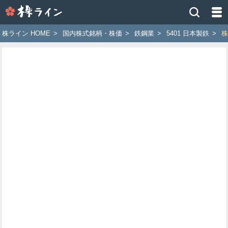
株
ラ
イ
株ライン HOME
>
国内株式銘柄・株価
>
鉄鋼業
>
5401 日本製鉄
>
株
ン
［ツ
イ
ッ
タ
ー
で
株
価
予
想
お
す
す
め
銘
柄］