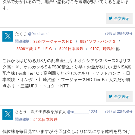
次第で分かれるので、地合い悪化時こそ選別が効いてくると思いま
す。
全文表示
fxmeitantei
たくじ
7月8日 06時00分
fxmeitantei
関連銘柄
フージャースＨＤ
ソフトバンクＧ
3284
9984
三菱ＵＦＪＦＧ
日本製鉄
川崎汽船
他
8306
5401
9107
これからはじめる月3万の配当金生活 キオクシアやスペースXはリス
ク高すぎ、オルカンやS＆P500積立より早くお金が欲しい 新NISA高
配当株Tier表 Tier C：高利回りだがリスクあり ・ソフトバンク ・日
本製鉄 ・ホンダ ・川崎汽船 ・フージャースHD Tier B：人気だが弱
点あり ・三菱UFJ ・トヨタ ・NTT
全文表示
re_______1224
さとう、次の主役株を探す人
7月7日 22時58分
re_______1224
関連銘柄
日本製鉄
5401
低位株を毎日見ていますが 今回は久しぶりに気になる銘柄を見つけ