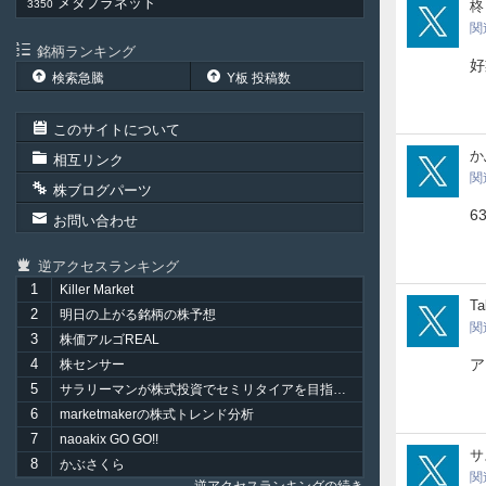
メタプラネット
Ecl
3350
柊
投
関
資
銘柄ランキング
好
検索急騰
Y板 投稿数
このサイトについて
kot
か
相互リンク
関
株ブログパーツ
6
お問い合わせ
逆アクセスランキング
1
Killer Market
Tak
Ta
2
明日の上がる銘柄の株予想
関
3
株価アルゴREAL
4
ア
株センサー
5
サラリーマンが株式投資でセミリタイアを目指してみました。
6
marketmakerの株式トレンド分析
7
naoakix GO GO!!
kab
サ
8
かぶさくら
関