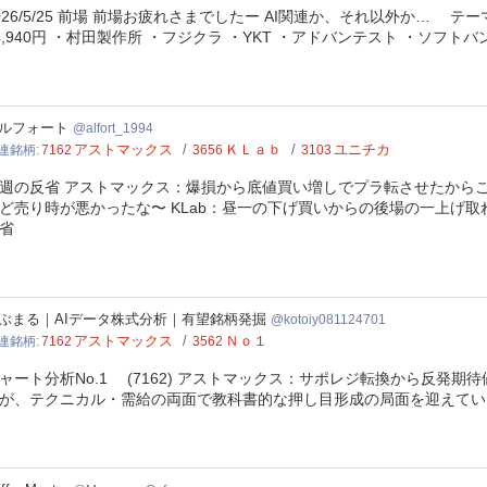
026/5/25 前場 前場お疲れさまでしたー AI関連か、それ以外か…
4,940円 ・村田製作所 ・フジクラ ・YKT ・アドバンテスト ・ソフト
rt_1994
ルフォート
alfort_1994
アストマックス
ＫＬａｂ
ユニチカ
連銘柄
7162
3656
3103
週の反省 アストマックス：爆損から底値買い増しでプラ転させたからこ
ど売り時が悪かったな〜 KLab：昼一の下げ買いからの後場の一上げ
省
oiy081124701
ぶまる｜AIデータ株式分析｜有望銘柄発掘
kotoiy081124701
アストマックス
Ｎｏ１
連銘柄
7162
3562
ャート分析No.1 (7162) アストマックス：サポレジ転換から反発
が、テクニカル・需給の両面で教科書的な押し目形成の局面を迎えてい