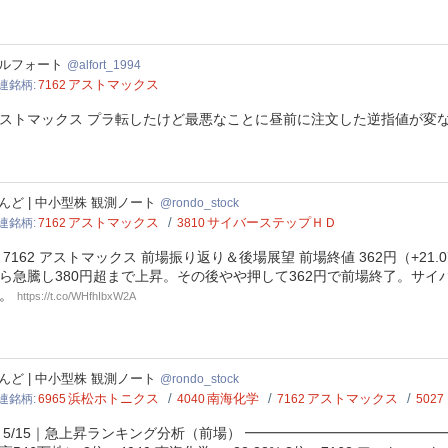
rt_1994
ルフォート
alfort_1994
アストマックス
連銘柄
7162
ストマックス プラ転したけど最悪なことに昼前に注文した逆指値が変な
do_stock
んど | 中小型株 観測ノート
rondo_stock
アストマックス
サイバーステップＨＤ
連銘柄
7162
3810
162 アストマックス 前場振り返り＆後場展望 前場終値 362円（+2
ら急騰し380円超まで上昇。その後やや押して362円で前場終了。サ
ブ。
https://t.co/WHfhIbxW2A
do_stock
んど | 中小型株 観測ノート
rondo_stock
浜松ホトニクス
南海化学
アストマックス
連銘柄
6965
4040
7162
5027
/15｜急上昇ランキング分析（前場） ━━━━━━━━━━━━━━━━