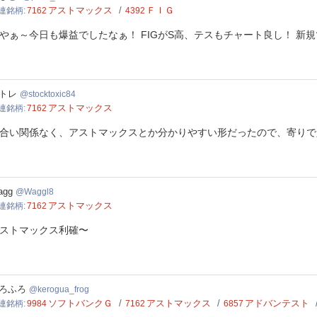
アストマックス
ＦＩＧ
連銘柄
7162
4392
やぁ～今日も爆益でしたなぁ！ FIGがS高、テスもチャート良し！ 新
ktoxic84
トレ
stocktoxic84
アストマックス
連銘柄
7162
合い関係なく、アストマックスとか分かりやすい形だったので、寄りで
gl8
agg
Waggl8
アストマックス
連銘柄
7162
ストマックス利確〜
gua_frog
ろふろ
kerogua_frog
ソフトバンクＧ
アストマックス
アドバンテスト
連銘柄
9984
7162
6857