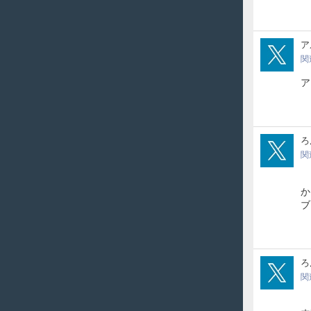
alfo
ア
関
ア
ron
ろ
関
7
か
ron
ろ
関
5