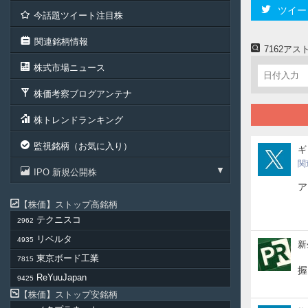
ツイー
今話題ツイート注目株
関連銘柄情報
7162ア
株式市場ニュース
株価考察ブログアンテナ
株トレンドランキング
監視銘柄（お気に入り）
zaw
ギ
関
IPO 新規公開株
ア
株価
ストップ高銘柄
テクニスコ
2962
リベルタ
4935
新
新
生
東京ボード工業
7815
ジ
握
ReYuuJapan
9425
ャ
パ
株価
ストップ安銘柄
ン