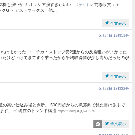
 テーマ株も強いか キオクシア強すぎぃいい
前場収支：＋
#デイトレ
バンクG ・アストマックス 他…
全文表示
5月24日 12時11分
れはよかった ユニチカ：ストップ安2連からの反発狙いがよかった
取れたけど下げてきてすぐ乗ったから平均取得値が少し高めだったのが
全文表示
5月23日 18時32分
期待値の高い仕込み場と判断。 500円超からの急落劇で見た目は派手で
ます。 ✅ 現在のトレンド構造
https://t.co/qUDjQwU8R4
全文表示