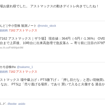
場お疲れ様でした。 アストマックスの動きデイトレ向きでしたね！
do_stock
んど | 中小型株 観測ノート
rondo_stock
アストマックス
連銘柄
7162
7162 アストマックス｜ザラ場】 現在値：364円（-5円 / -1.36%） OVE
台まで上昇後、10時台に出来高急増で急反落⚠️ → 寄り前に注目の37
ps://t.co/FhiNNjsk9M
amo_1
カモ@株thx
sakamo_1
アストマックス
連銘柄
7162
ストマックス 場中爆上げ ↓ PTS微下げ ↓ 「押し目だな」と思い現物買
 なお、 PTSは「売り逃げる場所」であり 買いで入ると火傷する 過去
e_asido
しど.
poke_asido