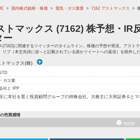
ME
>
国内株式銘柄・株価
>
電気・ガス業業
>
7162 アストマックス
>
ストマックス (7162) 株予想・I
ター
ス(7162)に関連するツイッターのタイムライン。株価の予想や実況。アス
、リプ（本文先頭に@～と記載されている誰かツイートへの返信）を除外し
トマックス(株)
STD
・ガス業
会社と IPP
区に本社を置く投資顧問グループの持株会社。大株主に大和証券Ｇとマ
内の売買感情
none