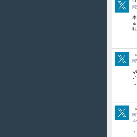
Moo
Co
関
本
⚠
味
mas
mo
関
Q
い
に
8y1
ma
関
返
テ