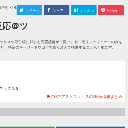
株予想・IR反応＠ツ
ツイート
シェア
ブックマ
Pocket
ーク
R反応＠ツ
トマックスの取引値に対する売買感情が「買い」や「売り」のツイートのみを
たり、特定のキーワードや日付で絞り込んで検索することも可能です。
ネックスＧ
7162 アストマックスの株価/情報まとめ