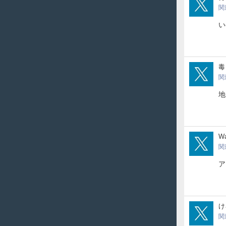
関
い
stoc
毒
関
地
Wag
W
関
ア
kero
け
関