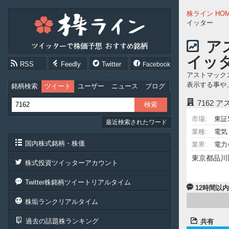
株
株ライン HO
ラ
イッター
イ
ン
ア
［ツ
イッ
イ
RSS
Feedly
Twitter
Facebook
ッ
アストマック
タ
表示する事や
ー
銘柄検索
ツイート
ユーザー
ニュース
ブログ
で
7162
アス
株
価
市場:
東証
最近検索されたワード
予
想
業種:
電気
お
国内株式銘柄・株価
業界:
電力
す
東京都品川
す
株式投資ツイッターアカウント
め
銘
Twitter株銘柄ツイートリアルタイム
柄］
12時間以
株垢ランクリアルタイム
過去の話題株ランキング
共有