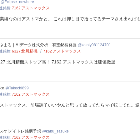
ipse_nowhere
Eclipse_nowhere
アストマックス
連銘柄
7162
業績なのはアストマかと。 これは押し目で拾ってるテーマさえ出れ
oiy081124701
ぶまる｜AIデータ株式分析｜有望銘柄発掘
kotoiy081124701
北川精機
アストマックス
連銘柄
6327
7162
327 北川精機ストップ高！ 7162 アストマックスは建値撤退
echi899
ke
Takechi899
アストマックス
連銘柄
7162
ストマックス、前場調子いいやんと思って放ってたらマイ転してた。逆
u_sasuke
スケ|デイトレ銘柄予想
kabu_sasuke
アストマックス
連銘柄
7162