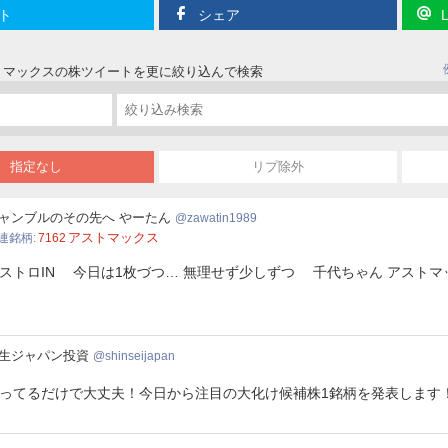
ト
シェア
ストマックスの株ツイートを更に絞り込んで検索
指定なし
リプ除外
atin1989
ャンブルのその先へ やーたん
zawatin1989
アストマックス
連銘柄
7162
ストロIN 今日は1枚づつ… 無理せず少しずつ 千代ちゃん アスト
生ジャパン投資
shinseijapan
ってるだけで大丈夫！今日から注目の大化け候補株1銘柄を発表します