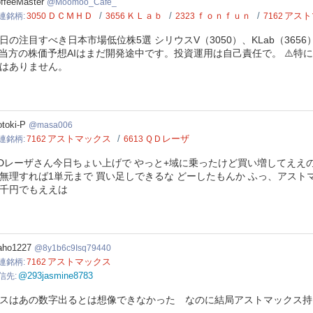
moo_Cafe_
ffeeMaster
Moomoo_Cafe_
ＤＣＭＨＤ
ＫＬａｂ
ｆｏｎｆｕｎ
アスト
連銘柄
3050
3656
2323
7162
日の注目すべき日本市場低位株5選 シリウスV（3050）、KLab（3656）
️当方の株価予想AIはまだ開発途中です。投資運用は自己責任で。 ⚠️特
はありません。
a006
toki-P
masa006
アストマックス
ＱＤレーザ
連銘柄
7162
6613
Dレーザさん今日ちょい上げで やっと+域に乗ったけど買い増してええの
無理すれば1単元まで 買い足しできるな どーしたもんか ふっ、アストマ
千円でもええは
b6c9Isq79440
ho1227
8y1b6c9Isq79440
アストマックス
連銘柄
7162
@293jasmine8783
信先
スはあの数字出るとは想像できなかった なのに結局アストマックス