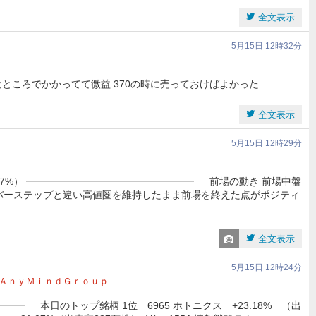
全文表示
5月15日 12時32分
ところでかかってて微益 370の時に売っておけばよかった
全文表示
5月15日 12時29分
1.07%） ━━━━━━━━━━━━━━━━━ 前場の動き 前場中盤
イバーステップと違い高値圏を維持したまま前場を終えた点がポジティ
全文表示
5月15日 12時24分
ＡｎｙＭｉｎｄＧｒｏｕｐ
━ 本日のトップ銘柄 1位 6965 ホトニクス +23.18% （出