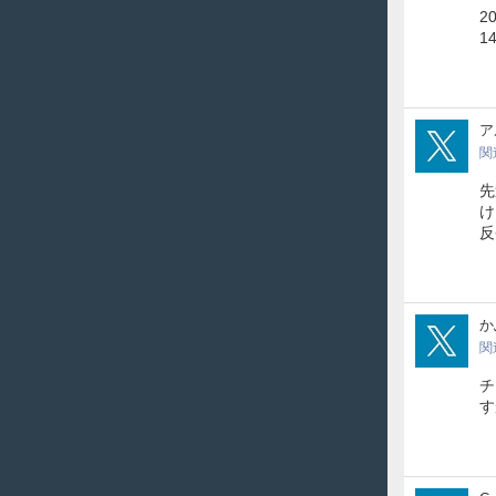
2
1
alfo
ア
関
先
け
反
kot
か
関
チ
す