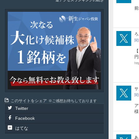
逆アクセスランキングの続き
前
新
生
ジ
ャ
ron
ろ
パ
関
ン
投
【
資
円
htt
sak
サ
関
このサイトをシェア
ご感想お待ちしております
ア
Twitter
様
Facebook
はてな
pok
あ