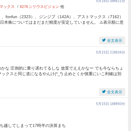
5月18日 08時21分
マックス
シリウスビジョン
他
6276
、fonfun（2323）、ジンジブ（142A）、アストマックス（7162）
に日本株についてはまだまだ精度が安定していません。 ⚠️表示順に意
全文表示
5月15日 21時34分
かな 圧倒的に乗り遅れてるしな 放置でええかなー でも今ならちょ
ックスと同じ道になるやんけ(*_*) 止めとくか慎重にいこ利確は別
全文表示
5月15日 16時50分
持ち越してしまって17時半の決算まち