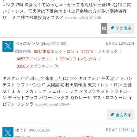
UFJ(2.7%) 決算良くてめっちゃ下がってる丸紅や三菱UFJは特に買
いチャンス。任天堂は下落余地より上昇余地の方が多い期待値有
り ミニ株で分散投資オススメ
https://t.co/3VQ1RPIe85
全文表示
bay19931031
ベイのサンジ
8月4日 12時32分
bay19931031
関連銘柄
東京エレクトロン
ＡＩメカテック
8035
6227
アドバンテスト
ソフトバンクＧ
6857
9984
メタプラネット
他
3350
キオクシアプラ転して来ましたね⤴️ >>> キオクシア 任天堂 アドバン
テスト ソフトバンクG 太陽誘電 村田製作所 東京エレクトロン 三菱
ＵＦＪ ＡＩメカテック フェローテック メタプラネット テラドロー
ン チャットプラス パワーエックス ＱＤレーザ アストロスケール イ
ビデン フジクラ
https://t.co/gvgC52bjWF
全文表示
Ai0814180
ゆうと
8月4日 11時11分
Ai0814180