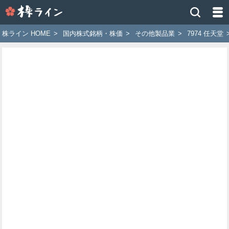
株
ラ
イ
株ライン HOME
>
国内株式銘柄・株価
>
その他製品業
>
7974 任天堂
ン
［ツ
イ
ッ
タ
ー
で
株
価
予
想
お
す
す
め
銘
柄］