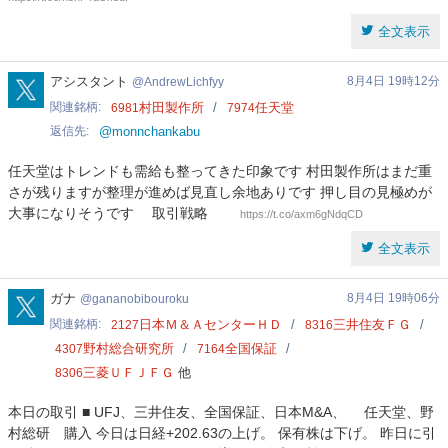
全文表示
AndrewLichfyy
アシスタント
8月4日 19時12分
AndrewLichfyy
関連銘柄
村田製作所
任天堂
6981
7974
返信先
@monnchankabu
任天堂はトレンドも需給も整ってきた印象です 村田製作所はまだ重
さが残りますが整理が進めば見直し余地ありです 押し目の見極めが
大事になりそうです 取引戦略
https://t.co/axm6gNdqCD
全文表示
gananobibouroku
ガナ
8月4日 19時06分
gananobibouroku
関連銘柄
日本Ｍ＆ＡセンターＨＤ
三井住友ＦＧ
2127
8316
野村総合研究所
全国保証
4307
7164
三菱ＵＦＪＦＧ
他
8306
本日の取引 ■ UFJ、三井住友、全国保証、日本M&A、 任天堂、野
村総研 購入 今日は日経+202.63の上げ。 保有株は下げ。 昨日に引