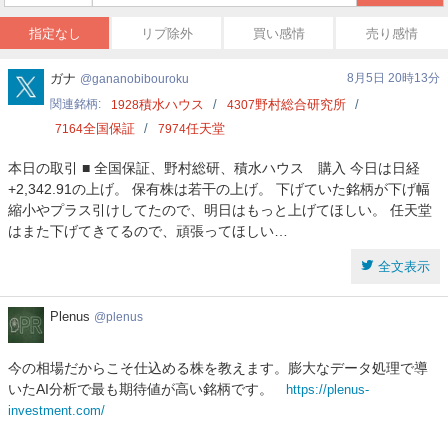
指定なし
リプ除外
買い感情
売り感情
gananobibouroku
ガナ
8月5日 20時13分
gananobibouroku
関連銘柄
積水ハウス
野村総合研究所
1928
4307
全国保証
任天堂
7164
7974
本日の取引 ■ 全国保証、野村総研、積水ハウス 購入 今日は日経
+2,342.91の上げ。 保有株は若干の上げ。 下げていた銘柄が下げ幅
縮小やプラス引けしてたので、明日はもっと上げてほしい。 任天堂
はまた下げてきてるので、頑張ってほしい…
全文表示
Plenus
Plenus
plenus
今の相場だからこそ仕込める株を教えます。膨大なデータ処理で導
いたAI分析で最も期待値が高い銘柄です。
https://plenus-
investment.com/