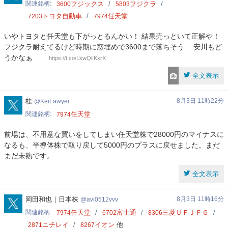
関連銘柄
フジックス
フジクラ
3600
5803
トヨタ自動車
任天堂
7203
7974
いやトヨタと任天堂も下がっとるんかい！ 結果売っといて正解や！
フジクラ耐えてるけど時期に窓埋めで3600まで落ちそう 安川もど
うかなぁ ‍
https://t.co/LkwQiIKxrX
全文表示
KeiLawyer
桂
8月3日 11時22分
KeiLawyer
関連銘柄
任天堂
7974
前場は、不用意な買いをしてしまい任天堂株で28000円のマイナスに
なるも、半導体株で取り戻して5000円のプラスに戻せました。まだ
まだ未熟です。
全文表示
avi0512vvv
岡田和也｜日本株
8月3日 11時16分
avi0512vvv
関連銘柄
任天堂
富士通
三菱ＵＦＪＦＧ
7974
6702
8306
ニチレイ
イオン
他
2871
8267