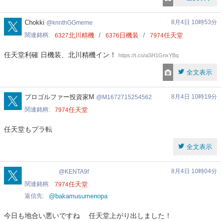
knnthGGmeme
Chokki
8月4日 10時53分
knnthGGmeme
関連銘柄
北川精機
日機装
任天堂
6327
6376
7974
任天堂利確 日機装、北川精機イン！
https://t.co/aSH1GnxYBq
全文表示
M1672715254562
プロゴルファー投資家M
8月4日 10時19分
M1672715254562
関連銘柄
任天堂
7974
任天堂もプラ転
全文表示
KENTA9f
8月4日 10時04分
KENTA9f
関連銘柄
任天堂
7974
返信先
@bakamusumenopa
今日も地合い悪いですね 任天堂上がり出しました！