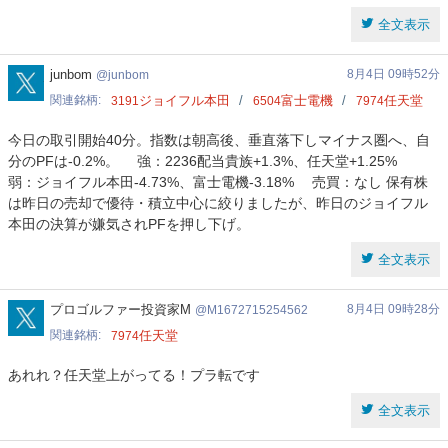
全文表示
junbom
junbom
8月4日 09時52分
junbom
関連銘柄
ジョイフル本田
富士電機
任天堂
3191
6504
7974
今日の取引開始40分。指数は朝高後、垂直落下しマイナス圏へ、自
分のPFは-0.2%。 強：2236配当貴族+1.3%、任天堂+1.25%
弱：ジョイフル本田-4.73%、富士電機-3.18% 売買：なし 保有株
は昨日の売却で優待・積立中心に絞りましたが、昨日のジョイフル
本田の決算が嫌気されPFを押し下げ。
全文表示
M1672715254562
プロゴルファー投資家M
8月4日 09時28分
M1672715254562
関連銘柄
任天堂
7974
あれれ？任天堂上がってる！プラ転です
全文表示