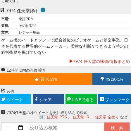
可能です。
ー
7974
任天堂(株)
ク
市場:
東証PRM
業種:
その他製品
業界:
レジャー用品
ゲーム機のハードとソフトで総合首位のビデオゲームと娯楽事業。日
本を代表する世界的ゲームメーカー。柔軟な判断ができるよう特定の
経営指標を掲げていない
7974 任天堂の株価/情報まとめ
12時間以内の売買感情
買
売
70.59%
29.41%
共有
ツイート
シェア
LINEで送る
ブックマーク
7974任天堂の株ツイートを更に絞り込んで検索
例
任天堂 PTS
任天堂 IR
任天堂 空売り
など