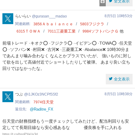
全文表示
gurasan___madao
らいらい
8月5日 10時53分
gurasan___madao
関連銘柄
Ａｂａｌａｎｃｅ
フジクラ
3856
5803
ＴＯＷＡ
三菱重工業
ソフトバンクＧ
他
6315
7011
9984
前場トレード ·キオク⭕ ·フジクラ⭕ ·イビデン⭕ ·TOWA⭕ ·任天堂
⭕ ·ソフバン❌ ·村田❌ ·古河❌ ·三菱重工❌ ·Abalance❌ 10時30分ま
であんまり噛み合わなく なんとかプラスでいたが、 強いものに対し
て欲を出して高値付近でショートしたりして被弾。 あまり良い立ち
回りではなかったな。
全文表示
i1JKOz3NCPfSSf2
つぶ
8月5日 10時38分
i1JKOz3NCPfSSf2
関連銘柄
任天堂
7974
返信先
@Raditre_FX
任天堂の財務指標もう一度チェックしてみたけど、配当利回りも安
定してて長期目線なら安心感あるな 優良株を手に入れる
https://t.co/hsnPYaUx3d.