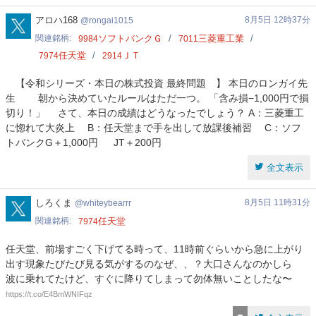
rongai1015
アロハ168
8月5日 12時37分
rongai1015
関連銘柄
ソフトバンクＧ
三菱重工業
9984
7011
任天堂
ＪＴ
7974
2914
【令和シリーズ・本日の株式投資 最終問題 】 本日のロンガイ先
生 ‍ 朝から決めていたルールはただ一つ。 「含み損−1,000円で損
切り！」 さて、本日の成績はどうなったでしょう？ A：三菱重工
に惚れて大炎上 B：任天堂まで手を出して放課後補習 C：ソフ
トバンクG＋1,000円 JT＋200円
全文表示
whiteybearrr
しろくま
8月5日 11時31分
whiteybearrr
関連銘柄
任天堂
7974
任天堂、前場すごく下げてる時って、11時前ぐらいから急に上がり
出す現象たびたび見る気がするのなぜ、、？大口さんなのかしら
波に乗れてたけど、すぐに降りてしまって勿体無いことしたな〜
https://t.co/E4BmWNIFqz