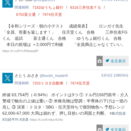
rongai1015
関連銘柄
ゆうちょ銀行
三井住友ＦＧ
7182
8316
富士通
任天堂
6702
7974
【令和シリーズ・朝の小テスト 成績発表】 ‍ ロンガイ先生
「全員、答案を返します！」 任天堂くん 合格 三井住友FG
くん 追試 富士通くん 合格 ゆうちょ銀行くん 合格
本日の前場は ＋2,000円で利確 ‍ 「全員満点じゃなくていい。
https://t.co/KYcR9wwq6P
全文表示
toushi_masterK
さとう みさき
8月4日 10時59分
toushi_masterK
関連銘柄
トヨタ自動車
任天堂
7203
7974
終値 63,754円（-0.94%） ポイントは3つ ① ドル円156円前半：介入
警戒で輸出の上値は重い ② 米株先物は堅調：半導体の下げは一巡の
兆し ③ 決算：トヨタ・SBG・任天堂待ちで個別物色へ 予想レンジ
62,000-67,000 大局は崩れず、押し目拾いの局面と判断。
#株式投資
#日経平均
#決算
https://t.co/fcmlyc4UAo
全文表示