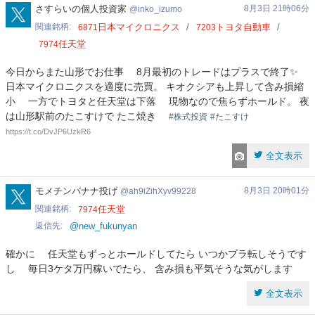
inko_izumo
さすらいの個人投資家
8月3日 21時06分
inko_izumo
関連銘柄
日本マイクロニクス
トヨタ自動車
6871
7203
任天堂
7974
今日からまた山形でお仕事 8月最初のトレードはプラスで終了✨
日本マイクロニクスを適度に売買。 キオクシアも上昇して含み損縮
小 一方でトヨタと任天堂は下落 現物なので焦らずホールド。 夜
は山形駅前のたこすけで たこ焼き
#株式投資
#たこすけ
https://t.co/DvJP6UzkR6
全文表示
ah9iZihXyv99228
モメチンバナナ投げ
8月3日 20時01分
ah9iZihXyv99228
関連銘柄
任天堂
7974
返信先
@new_fukunyan
確かに 任天堂もずっとホールドしてたら いつかプラ転しそうです
し 毎日3ケタ万円稼いでたら、 含み損も平気そうな気がします
全文表示