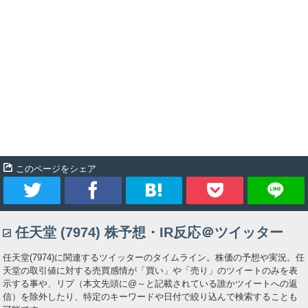
このページをシェア
ツ
シ
ブ
Pocket
任天堂 (7974) 株予想・IR反応＠ツイッター
イ
ェ
ッ
任天堂(7974)に関連するツイッターのタイムライン。株価の予想や実況。任
ー
ア
ク
天堂の取引値に対する売買感情が「買い」や「売り」のツイートのみを表
示する事や、リプ（本文先頭に@～と記載されている誰かツイートへの返
信）を除外したり、特定のキーワードや日付で絞り込んで検索することも
ト
マ