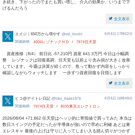
き続き、下がったのでまたも買い増し。 介入の効果か、いつまで下
げるんだろう
全文表示
eiji_toushi
エイジ｜650万から増やす
8月4日 17時02分
eiji_toushi
関連銘柄
レゾナックＨＤ
任天堂
4004
7974
資産推移（8/4） 前日比 -57,210円 資産 641.3万円 今日は小幅調
整 レゾナックは回復基調、任天堂も以前より含み損が大きく改善
しています。 今週は決算が続くので、焦って動かず内容をしっかり
確認しながらウォッチします 一歩ずつ資産回復を目指します
全文表示
hiko_trade1976
ヒコ@デイトレ日記
8月4日 16時49分
hiko_trade1976
関連銘柄
任天堂
東京エレクトロン
7974
8035
2026/08/04 +71,862 任天堂はヘッジ的に寄指値で買ってみた 本当は
数日スイングの予定だったが半導体が強いので早めに利確 あとは東
エレスキャ 最後の上げは守りに入ってしまい入る踏ん切りがつかず