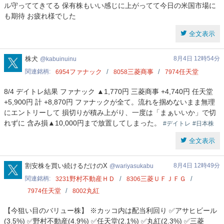
ル守っててきてる 保有株もいい感じに上がってて今日の米国市場に
も期待 お疲れ様でした
全文表示
kabuinuinu
株犬
8月4日 12時54分
kabuinuinu
関連銘柄
ファナック
三菱商事
任天堂
6954
8058
7974
8/4 デイトレ結果 ファナック ▲1,770円 三菱商事 +4,740円 任天堂
+5,900円 計 +8,870円 ファナックが全て。流れを掴めないまま無理
にエントリーして 損切りが積み上がり、一度は「まぁいいか」で切
れずに 含み損▲10,000円まで放置してしまった。
#デイトレ
#日本株
全文表示
wariyasukabu
割安株を買い続けるだけのX
8月4日 12時49分
wariyasukabu
関連銘柄
野村不動産ＨＤ
三菱ＵＦＪＦＧ
3231
8306
任天堂
丸紅
7974
8002
【今狙い目のバリュー株】 ※カッコ内は配当利回り ✅アサヒビール
(3.5%) ✅野村不動産(4.9%) ✅任天堂(2.1%) ✅丸紅(2.3%) ✅三菱