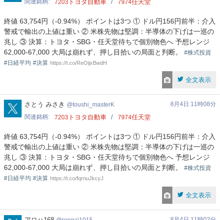
関連銘柄
トヨタ自動車
任天堂
7203
7974
終値 63,754円（-0.94%） ポイントは3つ ① ドル円156円前半：介入
警戒で輸出の上値は重い ② 米株先物は堅調：半導体の下げは一巡の
兆し ③ 決算：トヨタ・SBG・任天堂待ちで個別物色へ 予想レンジ
62,000-67,000 大局は崩れず、押し目拾いの局面と判断。
#株式投資
#日経平均
#決算
https://t.co/ReOijxBwdH
全文表示
toushi_masterK
さとう みさき
8月4日 11時08分
toushi_masterK
関連銘柄
トヨタ自動車
任天堂
7203
7974
終値 63,754円（-0.94%） ポイントは3つ ① ドル円156円前半：介入
警戒で輸出の上値は重い ② 米株先物は堅調：半導体の下げは一巡の
兆し ③ 決算：トヨタ・SBG・任天堂待ちで個別物色へ 予想レンジ
62,000-67,000 大局は崩れず、押し目拾いの局面と判断。
#株式投資
#日経平均
#決算
https://t.co/fqrnuJkcyJ
全文表示
rongai1015
アロハ168
8月4日 11時02分