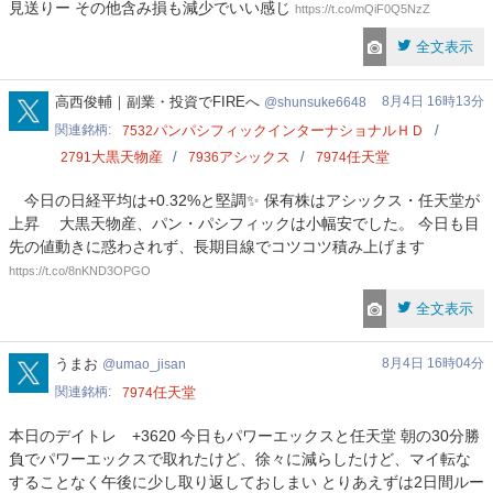
見送りー その他含み損も減少でいい感じ
https://t.co/mQiF0Q5NzZ
全文表示
shunsuke6648
高西俊輔｜副業・投資でFIREへ
8月4日 16時13分
shunsuke6648
関連銘柄
パンパシフィックインターナショナルＨＤ
7532
大黒天物産
アシックス
任天堂
2791
7936
7974
今日の日経平均は+0.32%と堅調✨ 保有株はアシックス・任天堂が
上昇 大黒天物産、パン・パシフィックは小幅安でした。 今日も目
先の値動きに惑わされず、長期目線でコツコツ積み上げます
https://t.co/8nKND3OPGO
全文表示
umao_jisan
うまお
8月4日 16時04分
umao_jisan
関連銘柄
任天堂
7974
本日のデイトレ +3620 今日もパワーエックスと任天堂 朝の30分勝
負でパワーエックスで取れたけど、徐々に減らしたけど、マイ転な
することなく午後に少し取り返しておしまい とりあえずは2日間ルー