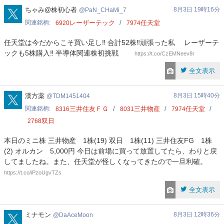
PaN_CHaMi_7
ちゃみ@株初心者
8月3日 19時16分
PaN_CHaMi_7
関連銘柄
レーザーテック
任天堂
6920
7974
任天堂は今だからこそ買い足し‼️ 合計52株‼️頑張った私 レーザーテ
ックも5株購入‼️ 半導体関連株初挑戦
https://t.co/CzEMNeev8r
全文表示
TDM1451404
漢方薬
8月3日 15時40分
TDM1451404
関連銘柄
三井住友ＦＧ
三井物産
任天堂
8316
8031
7974
双日
2768
本日のミニ株 三井物産 1株(19) 双日 1株(11) 三井住友FG 1株
(2) オルカン 5,000円 今日は前場に買って放置してたら、わりと戻
してましたね。また、任天堂が怪しくなってきたので一旦利確。
https://t.co/iPzoUgvTZs
全文表示
DaAceMoon
ミナモン
8月3日 12時36分
DaAceMoon