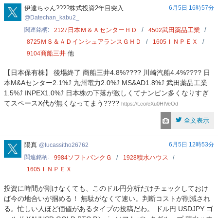
Datechan_kabu2_
伊達ちゃん????株式投資2年目突入
6月5日 16時57分
Datechan_kabu2_
関連銘柄
日本Ｍ＆ＡセンターＨＤ
武田薬品工業
2127
4502
ＭＳ＆ＡＤインシュアランスＧＨＤ
ＩＮＰＥＸ
8725
1605
商船三井
他
9104
【日本保有株】 後場終了 商船三井4.8%???? 川崎汽船4.4%???? 日
本M&Aセンター2.1%⤴️ 九州電力2.0%⤴️ MS&AD1.8%⤴️ 武田薬品工業
1.5%⤴️ INPEX1.0%⤴️ 日本株の下落が激しくてナンピン多くなりすぎ
てスペースX代が無くなってまう????
https://t.co/eXu0HIVeOd
全文表示
lucassitho26762
陽真
6月5日 12時53分
lucassitho26762
関連銘柄
ソフトバンクＧ
積水ハウス
9984
1928
ＩＮＰＥＸ
1605
投資に時間が割けなくても、このドル円分析だけチェックしておけ
ば今の地合いが掴める！ 無駄がなくて速い。判断コストが削減され
る。忙しい人ほど価値があるタイプの投稿だわ。 ドル円 USDJPY ゴ