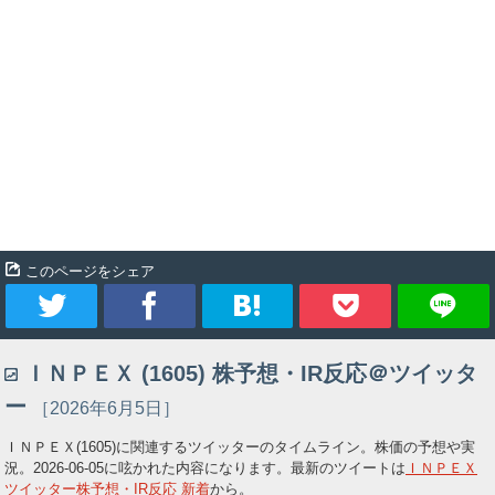
このページをシェア
ツ
シ
ブ
Pocket
ＩＮＰＥＸ (1605) 株予想・IR反応＠ツイッタ
イ
ェ
ッ
ー
［2026年6月5日］
ー
ア
ク
ＩＮＰＥＸ(1605)に関連するツイッターのタイムライン。株価の予想や実
況。
2026-06-05
に呟かれた内容になります。最新のツイートは
ＩＮＰＥＸ
ト
マ
ツイッター株予想・IR反応 新着
から。