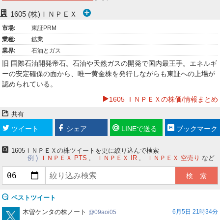
ー
1605
(株)ＩＮＰＥＸ
市場:
東証PRM
ク
業種:
鉱業
業界:
石油とガス
旧 国際石油開発帝石。石油や天然ガスの開発で国内最王手。エネルギ
ーの安定確保の面から、唯一黄金株を発行しながらも東証への上場が
認められている。
1605 ＩＮＰＥＸの株価/情報まとめ
共有
ツイート
シェア
LINEで送る
ブックマーク
1605ＩＮＰＥＸの株ツイートを更に絞り込んで検索
例
ＩＮＰＥＸ PTS
ＩＮＰＥＸ IR
ＩＮＰＥＸ 空売り
など
ベストツイート
09aoi05
木曽ケンタの株ノート
6月5日 21時34分
09aoi05