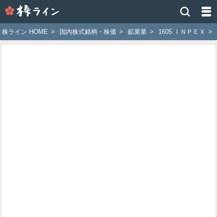
株
ラ
イ
株ライン HOME
>
国内株式銘柄・株価
>
鉱業業
>
1605 ＩＮＰＥＸ
>
ン
［ツ
イ
ッ
タ
ー
で
株
価
予
想
お
す
す
め
銘
柄］