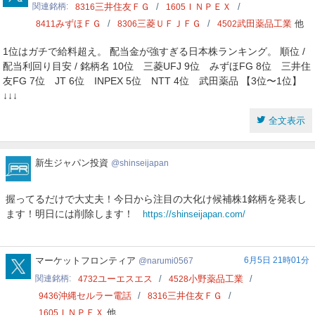
関連銘柄
三井住友ＦＧ
ＩＮＰＥＸ
8316
1605
みずほＦＧ
三菱ＵＦＪＦＧ
武田薬品工業
他
8411
8306
4502
1位はガチで給料超え。 配当金が強すぎる日本株ランキング。 順位 /
配当利回り目安 / 銘柄名 10位 三菱UFJ 9位 みずほFG 8位 三井住
友FG 7位 JT 6位 INPEX 5位 NTT 4位 武田薬品 【3位〜1位】
↓↓↓
全文表示
新
新生ジャパン投資
shinseijapan
生
ジ
握ってるだけで大丈夫！今日から注目の大化け候補株1銘柄を発表し
ャ
ます！明日には削除します！
https://shinseijapan.com/
パ
ン
投
資
narumi0567
マーケットフロンティア
6月5日 21時01分
narumi0567
関連銘柄
ユーエスエス
小野薬品工業
4732
4528
沖縄セルラー電話
三井住友ＦＧ
9436
8316
ＩＮＰＥＸ
他
1605