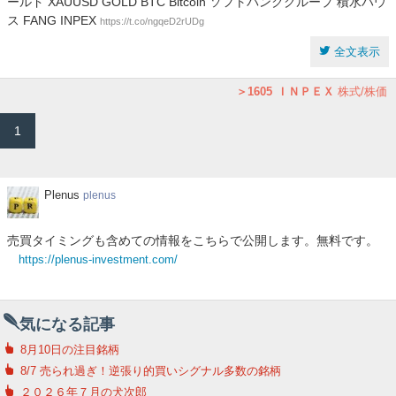
ールド XAUUSD GOLD BTC Bitcoin ソフトバンクグループ 積水ハウ
ス FANG INPEX
https://t.co/ngqeD2rUDg
全文表示
1605
ＩＮＰＥＸ
株式/株価
1
Plenus
Plenus
plenus
売買タイミングも含めての情報をこちらで公開します。無料です。
https://plenus-investment.com/
気になる記事
8月10日の注目銘柄
8/7 売られ過ぎ！逆張り的買いシグナル多数の銘柄
２０２６年７月の犬次郎