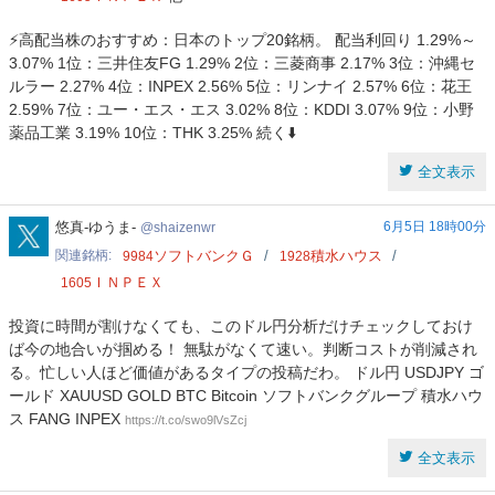
⚡️高配当株のおすすめ：日本のトップ20銘柄。 配当利回り 1.29%～
3.07% 1位：三井住友FG 1.29% 2位：三菱商事 2.17% 3位：沖縄セ
ルラー 2.27% 4位：INPEX 2.56% 5位：リンナイ 2.57% 6位：花王
2.59% 7位：ユー・エス・エス 3.02% 8位：KDDI 3.07% 9位：小野
薬品工業 3.19% 10位：THK 3.25% 続く⬇️
全文表示
shaizenwr
悠真-ゆうま-
6月5日 18時00分
shaizenwr
関連銘柄
ソフトバンクＧ
積水ハウス
9984
1928
ＩＮＰＥＸ
1605
投資に時間が割けなくても、このドル円分析だけチェックしておけ
ば今の地合いが掴める！ 無駄がなくて速い。判断コストが削減され
る。忙しい人ほど価値があるタイプの投稿だわ。 ドル円 USDJPY ゴ
ールド XAUUSD GOLD BTC Bitcoin ソフトバンクグループ 積水ハウ
ス FANG INPEX
https://t.co/swo9lVsZcj
全文表示