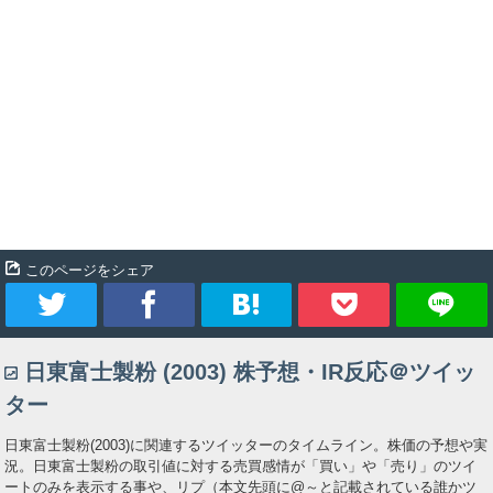
このページをシェア
ツ
シ
ブ
Pocket
日東富士製粉 (2003) 株予想・IR反応＠ツイッ
イ
ェ
ッ
ター
ー
ア
ク
日東富士製粉(2003)に関連するツイッターのタイムライン。株価の予想や実
況。日東富士製粉の取引値に対する売買感情が「買い」や「売り」のツイ
ト
マ
ートのみを表示する事や、リプ（本文先頭に@～と記載されている誰かツ