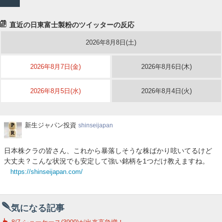
直近の日東富士製粉のツイッターの反応
2026年8月8日(土)
2026年8月7日(金)
2026年8月6日(木)
2026年8月5日(水)
2026年8月4日(火)
新
新生ジャパン投資
shinseijapan
生
ジ
日本株クラの皆さん、これから暴落しそうな株ばかり呟いてるけど
ャ
大丈夫？こんな状況でも安定して強い銘柄を1つだけ教えますね。
パ
https://shinseijapan.com/
ン
投
資
気になる記事