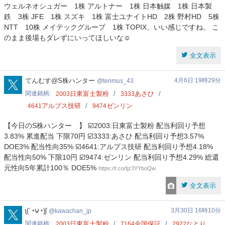
ウェルネオシュガー 1株 アルトナー 1株 日本触媒 1株 日本製
鉄 3株 JFE 1株 スズキ 1株 富士ユナイトHD 2株 野村HD 5株
NTT 10株 メイテックグループ 1株 TOPIX、いい感じですね。 こ
のまま後場もダレずにいってほしいな☺️
全文表示
tenmus_43
てんむす@S株ハンター
4月6日 19時29分
tenmus_43
関連銘柄
日東富士製粉
あさひ
2003
3333
アルプス技研
ゼンリン
4641
9474
【今日のS株ハンター 】 ☑️2003:日東富士製粉 配当利回り予想
3.83% 累進配当 下限70円 ☑️3333:あさひ 配当利回り予想3.57%
DOE3% 配当性向35% ☑️4641:アルプス技研 配当利回り予想4.18%
配当性向50% 下限10円 ☑️9474:ゼンリン 配当利回り予想4.29% 総還
元性向5年累計100％ DOE5%
https://t.co/tjz3YYboQw
全文表示
kawachan_jp
ʅ(´◔౪◔)ʃ
3月30日 16時10分
kawachan_jp
関連銘柄
日東富士製粉
全国保証
なとり
2003
7164
2922