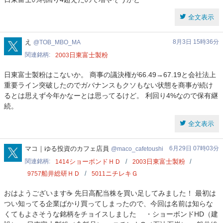
全文表示
TOB_MBO_MA
え
8月3日 15時36分
TOB_MBO_MA
関連銘柄
日東富士製粉
2003
日東富士製粉はこないか。 商事の議決権が66.49→67.19と会社法上
重要ライン突破したのでガバナンスもクソもない状態を商事が続け
るとは思えず今年かなーとは思ってるけど。 利回り4%なので保有継
続。
全文表示
maco_cafetoushi
マコ｜ゆる投資のカフェ店員
6月29日 07時03分
maco_cafetoushi
関連銘柄
ショーボンドＨＤ
日東富士製粉
1414
2003
船井総研ＨＤ
ニチレキＧ
9757
5011
おはようございます☕️ 先日高配当株を買い足してみました！ 最初は
つい知ってる企業ばかり買ってしまったので、今回は名前は知らな
くてもよさそうな銘柄をチョイスしました ・ショーボンドHD（建