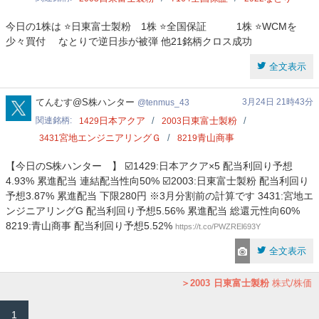
今日の1株は ⭐️日東富士製粉 1株 ⭐️全国保証 1株 ⭐️WCMを
少々買付 なとりで逆日歩が被弾 他21銘柄クロス成功
全文表示
tenmus_43
てんむす@S株ハンター
3月24日 21時43分
tenmus_43
関連銘柄
日本アクア
日東富士製粉
1429
2003
宮地エンジニアリングＧ
青山商事
3431
8219
【今日のS株ハンター 】 ☑️1429:日本アクア×5 配当利回り予想
4.93% 累進配当 連結配当性向50% ☑️2003:日東富士製粉 配当利回り
予想3.87% 累進配当 下限280円 ※3月分割前の計算です 3431:宮地エ
ンジニアリングG 配当利回り予想5.56% 累進配当 総還元性向60%
8219:青山商事 配当利回り予想5.52%
https://t.co/PWZREl693Y
全文表示
2003
日東富士製粉
株式/株価
1