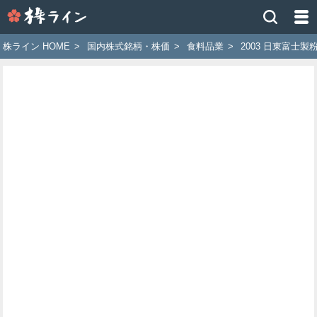
株
ラ
イ
株ライン HOME
>
国内株式銘柄・株価
>
食料品業
>
2003 日東富士製
ン
［ツ
イ
ッ
タ
ー
で
株
価
予
想
お
す
す
め
銘
柄］