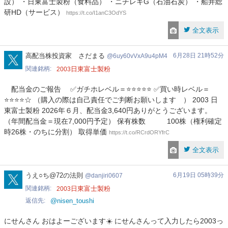
設） ・日東富士製粉（食料品） ・ニチレキG（石油石炭） ・船井総
研HD（サービス）
https://t.co/I1anC3OdYS
全文表示
6uy60vVxA9u4pM4
高配当株投資家 さだまる
6月28日 21時52分
6uy60vVxA9u4pM4
関連銘柄
日東富士製粉
2003
配当金のご報告 ✅ガチホレベル＝⭐️⭐️⭐️⭐️⭐️ ✅買い時レベル＝
⭐️⭐️⭐️⭐️☆ （購入の際は自己責任でご判断お願いします ） 2003 日
東富士製粉 2026年６月、配当金3,640円ありがとうございます。
（年間配当金＝現在7,000円予定） 保有株数 100株（権利確定
時26株・のちに分割） 取得単価
https://t.co/RCrdORYfrC
全文表示
danjiri0607
うえ○ち@72の法則
6月19日 05時39分
danjiri0607
関連銘柄
日東富士製粉
2003
返信先
@nisen_toushi
にせんさん おはよーございます☀️ にせんさんって入力したら2003っ