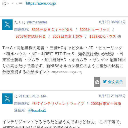
は・・・⇒
https://ateru.co.jp/
顧
問
fxmeitantei
たくじ
8月7日 06時01分
fxmeitantei
関連銘柄
三菱ＨＣキャピタル
ヒューリック
8593
3003
船井総研ＨＤ
日東富士製粉
積水ハウス
他
9757
2003
1928
Tier A：高配当株の定番 ・三菱HCキャピタル ・JT ・ヒューリック
・積水ハウス ・NF・J-REIT ETF Tier S：知名度は低いが優秀 ・日
東富士製粉 ・ツムラ ・船井総研HD ・オカムラ ・サンゲツ 配当利回
りの高さだけで選ばず、新NISAオルカン積立のように複数の銘柄に
分散投資するのがポイント
https://t.co/1C5tyi6PKj
全文表示
TOB_MBO_MA
え
8月5日 21時35分
TOB_MBO_MA
関連銘柄
インテリジェントウェイブ
日東富士製粉
4847
2003
返信先
@tosakoi1
インテリジェントそろそろだと思うんですけどねぇ。 この下落で、
日東富士の利回り4超えたので増やそうかと