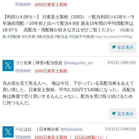
関連銘柄
日東富士製粉
2003
【利回り4.08％✨】 日東富士製粉（2003） ✅配当利回り4.08％ ✅9
年連続増配 ✅10年前と比べて配当4.8倍 過去10年間の平均増配率は
18.67％ 高配当・増配株が好きな方はぜひご覧ください
#高配当
株
#増配株
#日本株
#株式投資
#配当金
#日経平均株価
https://t.co/wwOY4489gj
全文表示
hetagorilla_srs
ゴリ先輩｜障害×配当投資
6月2日 16時18分
hetagorilla_srs
関連銘柄
日東富士製粉
2003
含み損を見て焦る人へ。 俺は今日、下がっている高配当株をあえて
買い増した。日東富士製粉、平均1,315円で140株になった。 高配当
株は株価で売り買いするもんじゃない。配当を受け取り続けるため
に持つもんだ。
全文表示
hbanalysis
ベビぱお | 日本株分析
5月31日 14時19分
hbanalysis
関連銘柄
日東富士製粉
山崎製パン
2003
2212