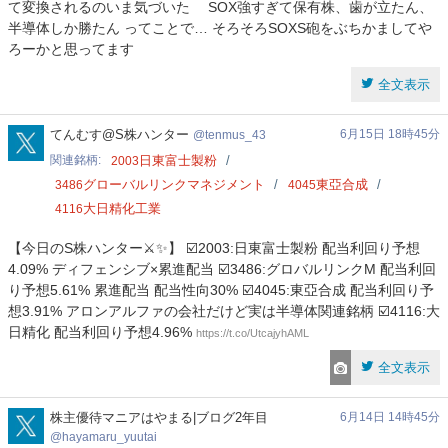
て変換されるのいま気づいた SOX強すぎて保有株、歯が立たん、
半導体しか勝たん ってことで… そろそろSOXS砲をぶちかましてや
ろーかと思ってます
全文表示
tenmus_43
てんむす@S株ハンター
6月15日 18時45分
tenmus_43
関連銘柄
日東富士製粉
2003
グローバルリンクマネジメント
東亞合成
3486
4045
大日精化工業
4116
【今日のS株ハンター⚔️✨】 ☑️2003:日東富士製粉 配当利回り予想
4.09% ディフェンシブ×累進配当 ☑️3486:グロバルリンクM 配当利回
り予想5.61% 累進配当 配当性向30% ☑️4045:東亞合成 配当利回り予
想3.91% アロンアルファの会社だけど実は半導体関連銘柄 ☑️4116:大
日精化 配当利回り予想4.96%
https://t.co/UtcajyhAML
全文表示
hayamaru_yuutai
株主優待マニアはやまる|ブログ2年目
6月14日 14時45分
hayamaru_yuutai