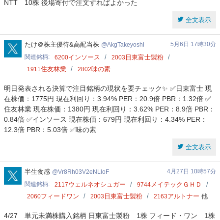
NTT 10株 後場寄付で注文すればよかった
全文表示
AkgTakeyoshi
たけ＠株主優待&高配当株
5月6日 17時30分
AkgTakeyoshi
関連銘柄
インソース
日東富士製粉
6200
2003
住友林業
味の素
1911
2802
明日発表される決算で注目銘柄の現状を要チェック✨ ✅日東富士 現
在株価：1775円 現在利回り：3.94% PER：20.9倍 PBR：1.32倍 ✅
住友林業 現在株価：1380円 現在利回り：3.62% PER：8.9倍 PBR：
0.84倍 ✅インソース 現在株価：679円 現在利回り：4.34% PER：
12.3倍 PBR：5.03倍 ✅味の素
全文表示
Vr8Rh03V2eNLloF
半生食感
4月27日 10時57分
Vr8Rh03V2eNLloF
関連銘柄
ウェルネオシュガー
メイテックＧＨＤ
2117
9744
フィードワン
日東富士製粉
アルトナー
他
2060
2003
2163
4/27 単元未満株購入銘柄 日東富士製粉 1株 フィード・ワン 1株