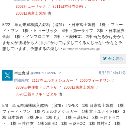
ヒューリック
日本証券金融
3003
8511
日東富士製粉
他
2003
5/22 単元未満株購入銘柄（追加） ・日東富士製粉 1株 ・フィー
ド・ワン 1株 ・ヒューリック 4株 ・第一ライフ 2株 ・日本証券
金融 1株 ・インフロニア 2株 ・三菱HCC 2株 当たるかは分かり
ませんが後場から大引けにかけては戻してくるんじゃないかなと予
想しています。予想するの楽しい☺️
https://t.co/jkkrSAm9gh
全文表示
Vr8Rh03V2eNLloF
半生食感
5月8日 14時41分
Vr8Rh03V2eNLloF
関連銘柄
ウェルネオシュガー
フィードワン
2117
2060
三井住友トラストＧ
日東富士製粉
8309
2003
三菱ＨＣキャピタル
他
8593
5/8 単元未満株購入銘柄 （追加） INPEX 1株 日東富士製粉 1株
フィード・ワン 1株 ウェルネオシュガー 1株 富士ユナイトHD 3
株 日本製鉄 2株 JFE 1株 丸紅 1株 三菱UFJ 2株 三住トラス
ト 1株 三井住友 1株 SBIHD 1株 三菱HCC 1株 野村HD 1株