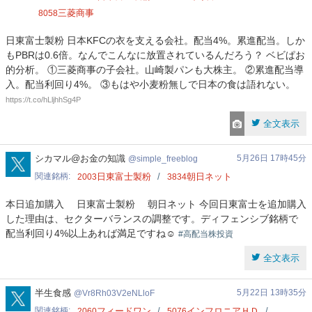
三菱商事
8058
日東富士製粉 日本KFCの衣を支える会社。配当4%。累進配当。しか
もPBRは0.6倍。なんでこんなに放置されているんだろう？ ベビぱお
的分析。 ①三菱商事の子会社。山崎製パンも大株主。 ②累進配当導
入。配当利回り4%。 ③もはや小麦粉無しで日本の食は語れない。
https://t.co/hLljhhSg4P
全文表示
simple_freeblog
シカマル@お金の知識
5月26日 17時45分
simple_freeblog
関連銘柄
日東富士製粉
朝日ネット
2003
3834
本日追加購入 日東富士製粉 朝日ネット 今回日東富士を追加購入
した理由は、セクターバランスの調整です。ディフェンシブ銘柄で
配当利回り4%以上あれば満足ですね☺️
#高配当株投資
全文表示
Vr8Rh03V2eNLloF
半生食感
5月22日 13時35分
Vr8Rh03V2eNLloF
関連銘柄
フィードワン
インフロニアＨＤ
2060
5076