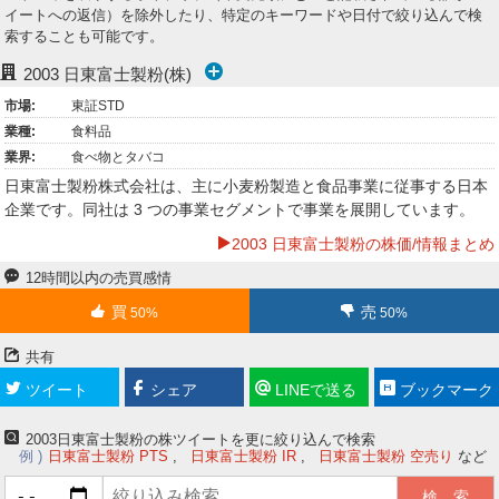
イートへの返信）を除外したり、特定のキーワードや日付で絞り込んで検
ー
索することも可能です。
ク
2003
日東富士製粉(株)
市場:
東証STD
業種:
食料品
業界:
食べ物とタバコ
日東富士製粉株式会社は、主に小麦粉製造と食品事業に従事する日本
企業です。同社は 3 つの事業セグメントで事業を展開しています。
2003 日東富士製粉の株価/情報まとめ
12時間以内の売買感情
買
売
50%
50%
共有
ツイート
シェア
LINEで送る
ブックマーク
2003日東富士製粉の株ツイートを更に絞り込んで検索
例
日東富士製粉 PTS
日東富士製粉 IR
日東富士製粉 空売り
など