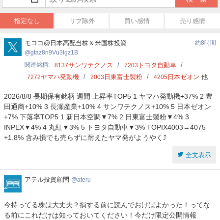
指定なし
リプ除外
買い感情
売り感情
gtaz8n9Vu3lgz1B
モココ@日本高配当株＆米国株投資
約8時間
gtaz8n9Vu3lgz1B
関連銘柄
サンワテクノス
トヨタ自動車
8137
7203
ヤマハ発動機
日東富士製粉
日本ゼオン
他
7272
2003
4205
2026/8/8 長期保有銘柄 週間 上昇率TOP5 1 ヤマハ発動機+37% 2 豊
田通商+10% 3 長瀬産業+10% 4 サンワテクノス+10% 5 日本ゼオン
+7% 下落率TOP5 1 新日本空調▼7% 2 日東富士製粉▼4% 3
INPEX▼4% 4 丸紅▼3% 5 トヨタ自動車▼3% TOPIX4003→4075
+1.8% 含み損でも売らずに耐えたヤマ発がようやく⤴️
全文表示
ア
アテル投資顧問
ateru
テ
ル
今持ってる株は大丈夫？損する前に読んでおけばよかった！ってな
投
る前にこれだけは知っておいてください！今だけ限定公開情報
資