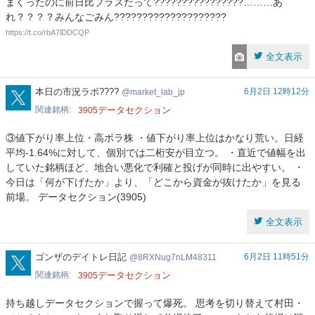
まくったのに前日比プラスだって????????????????………あ
れ？？？？みんなごみん????????????????????
https://t.co/rbA7lDDCQP
全文表示
market_lab_jp
本日の市況ラボ????
6月2日 12時12分
market_lab_jp
関連銘柄
データセクション
3905
③値下がり率上位・高ボラ株 ・値下がり率上位はかなり荒い。日経
平均-1.64%に対して、個別では二桁安が目立つ。 ・直近で値幅を出
していた銘柄ほど、地合い悪化で利確と投げが同時に出やすい。 ・
今日は「何が下げたか」より、「どこから資金が抜けたか」を見る
前場。 データセクション(3905)
全文表示
8RXNug7nLM48311
ゴンザのデイトレ日記
6月2日 11時51分
8RXNug7nLM48311
関連銘柄
データセクション
3905
持ち越しデータセクションで握って爆死。 思考を切り替えて村田・