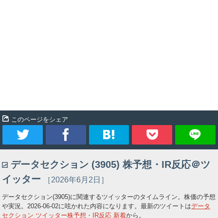
このページをシェア
ツ
シ
ブ
Pocket
データセクション (3905) 株予想・IR反応＠ツ
イ
ェ
ッ
イッター
［2026年6月2日］
ー
ア
ク
データセクション(3905)に関連するツイッターのタイムライン。株価の予想
や実況。
2026-06-02
に呟かれた内容になります。最新のツイートは
データ
ト
マ
セクション ツイッター株予想・IR反応 新着
から。