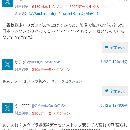
関連銘柄
日本トムソン
データセクション
6480
3905
返信先
@WarubiruEntry
@tmtRz1ikOjM5R9D
一番枚数多いリガクがぶち上げてるのと、前場で泣きながら拾った
日本トムソンがリバってる???????????? もうデーセクなんていら
ない????????笑
全文表示
w80IQe9AWi27245
サラダ
6月2日 13時14分
w80IQe9AWi27245
関連銘柄
データセクション
3905
さあ、デーセクプラ転へ。
#データセクション
全文表示
CMewfwGxjKcFsS4
うに????
6月2日 13時06分
CMewfwGxjKcFsS4
関連銘柄
データセクション
3905
あ、あれ？メタプラ暴落&デーセクストップ安して大荒れでTL荒らし