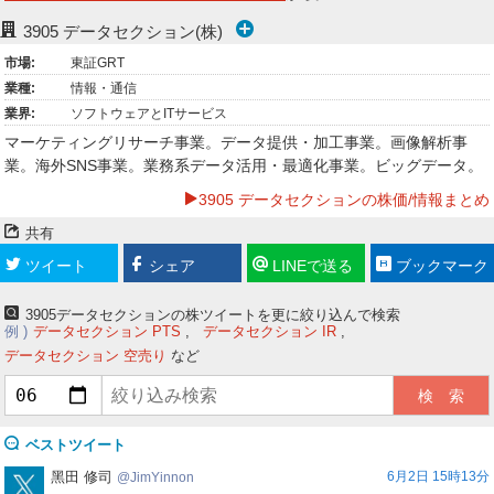
ー
3905
データセクション(株)
市場:
東証GRT
ク
業種:
情報・通信
業界:
ソフトウェアとITサービス
マーケティングリサーチ事業。データ提供・加工事業。画像解析事
業。海外SNS事業。業務系データ活用・最適化事業。ビッグデータ。
3905 データセクションの株価/情報まとめ
共有
ツイート
シェア
LINEで送る
ブックマーク
3905データセクションの株ツイートを更に絞り込んで検索
例
データセクション PTS
データセクション IR
データセクション 空売り
など
ベストツイート
JimYinnon
黑田 修司
6月2日 15時13分
JimYinnon