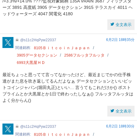
/+3.3%/+14.0% ????監視対象銘柄 135A VRAIN 3687 フィックスタ
ーズ 3891 高度紙 3905 データセクション 3915 テラスカイ 4011 ヘ
ッドウォーターズ 4047 関電化 4180
全文表示
s11c2HqPyw22037
☠
6月2日 18時35分
s11c2HqPyw22037
関連銘柄
ＢｉｔｃｏｉｎＪａｐａｎ
8105
データセクション
フルッタフルッタ
3905
2586
大黒屋ＨＤ
6993
最近ちょっと思ってて言ってなかったけど、最近まじでかの仕手株
達がまた息を吹き返してるんだよなぁ データセクションといいビッ
トコインジャパン(堀田丸正)といい… 言うてもこれだけか() ポスト
プライムとか大黒屋とか1日で終わったしなぁ() フルッタフルッタは
よく分からん()
全文表示
s11c2HqPyw22037
☠
6月2日 18時30分
s11c2HqPyw22037
関連銘柄
ＢｉｔｃｏｉｎＪａｐａｎ
8105