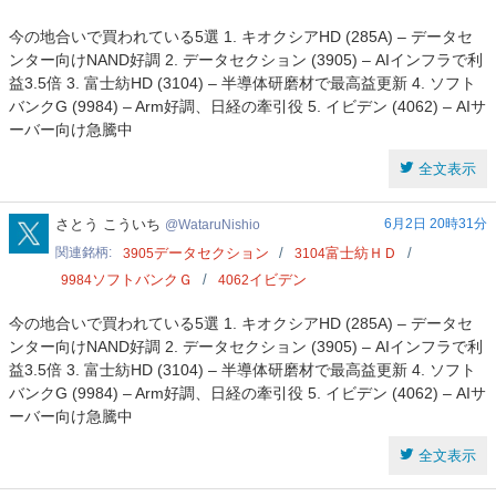
今の地合いで買われている5選 1. キオクシアHD (285A) – データセ
ンター向けNAND好調 2. データセクション (3905) – AIインフラで利
益3.5倍 3. 富士紡HD (3104) – 半導体研磨材で最高益更新 4. ソフト
バンクG (9984) – Arm好調、日経の牽引役 5. イビデン (4062) – AIサ
ーバー向け急騰中
全文表示
WataruNishio
さとう こういち
6月2日 20時31分
WataruNishio
関連銘柄
データセクション
富士紡ＨＤ
3905
3104
ソフトバンクＧ
イビデン
9984
4062
今の地合いで買われている5選 1. キオクシアHD (285A) – データセ
ンター向けNAND好調 2. データセクション (3905) – AIインフラで利
益3.5倍 3. 富士紡HD (3104) – 半導体研磨材で最高益更新 4. ソフト
バンクG (9984) – Arm好調、日経の牽引役 5. イビデン (4062) – AIサ
ーバー向け急騰中
全文表示