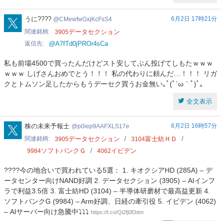
CMewfwGxjKcFsS4
うに????
6月2日 17時21分
CMewfwGxjKcFsS4
関連銘柄
データセクション
3905
返信先
@A7fTd0jPROr4sCa
私も前場4500で買ったんだけどスト安してぶん投げてしもたｗｗｗ
ｗｗｗ しげさんおめでとう！！！ 私の代わりに頼んだ…！！！ リガ
クとトムソン足したからもうデーセク買うお金無い｡ﾟ(ﾟ´ω｀ﾟ)ﾟ｡
全文表示
p0iep9AAFXLS17e
株の未来予報士
6月2日 16時57分
p0iep9AAFXLS17e
関連銘柄
データセクション
富士紡ＨＤ
3905
3104
ソフトバンクＧ
イビデン
9984
4062
????今の地合いで買われている5選： 1. キオクシアHD (285A) – デ
ータセンター向けNAND好調 2. データセクション (3905) – AIインフ
ラで利益3.5倍 3. 富士紡HD (3104) – 半導体研磨材で最高益更新 4.
ソフトバンクG (9984) – Arm好調、日経の牽引役 5. イビデン (4062)
– AIサーバー向け急騰中⤵️⤵️⤵️
https://t.co/Qi2fj0Ebtm