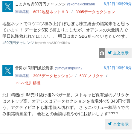
komakichikabu
こまきち@50万円チャレンジ
6月2日 19時29分
komakichikabu
関連銘柄
地盤ネットＨＤ
データセクション
6072
3905
地盤ネットでコツコツ積み上げ ぼちぼち株主総会の議案来ると思っ
ています！ デーセクS安で捕まりましたが、オアシスの大量購入で
明日以降救われてほしい。。 明日はまたSBG狙っていきたいです。
#50万円チャレンジ
https://t.co/A3O9o0fk1w
全文表示
moyashipurin2
雪男☃️IR部門兼投資家
6月2日 19時18分
moyashipurin2
関連銘柄
データセクション
ノリタケ
3905
5331
北川精機
6327
北川精機はLIM売り抜け後2バガー超、ストキャピ保有減のノリタケ
はストップ高、オアシスはデータセクションを市場外で5,343円で買
う、アクティビストも相場読み切れず。 さらにバリュー株弱々で含
み損銘柄量産中。 会社との面談は穏やかにお願いします????
全文表示