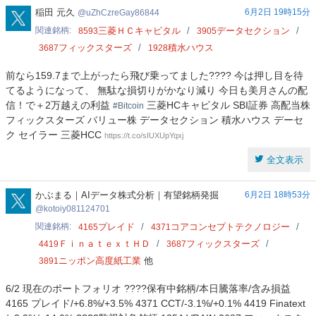
uZhCzreGay86844
稲田 元久
6月2日 19時15分
uZhCzreGay86844
関連銘柄
三菱ＨＣキャピタル
データセクション
8593
3905
フィックスターズ
積水ハウス
3687
1928
前なら159.7まで上がったら飛び乗ってました???? 今は押し目を待
てるようになって、 無駄な損切りがかなり減り 今日も美月さんの配
信！で＋2万越えの利益
三菱HCキャピタル SBI証券 高配当株
#Bitcoin
フィックスターズ バリュー株 データセクション 積水ハウス デーセ
ク セイラー 三菱HCC
https://t.co/sIUXUpYqxj
全文表示
kotoiy081124701
かぶまる｜AIデータ株式分析｜有望銘柄発掘
6月2日 18時53分
kotoiy081124701
関連銘柄
プレイド
コアコンセプトテクノロジー
4165
4371
ＦｉｎａｔｅｘｔＨＤ
フィックスターズ
4419
3687
ニッポン高度紙工業
他
3891
6/2 現在のポートフォリオ ????保有中銘柄/本日騰落率/含み損益
4165 プレイド/+6.8%/+3.5% 4371 CCT/-3.1%/+0.1% 4419 Finatext