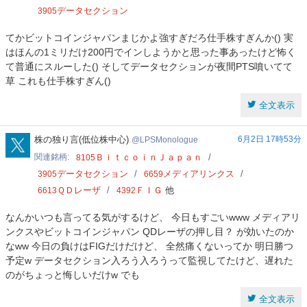
データセクション
3905
てかビットコインジャパンまじかよ強すぎだろ仕手株すぎんか() 実
はほんの1ミリだけ200円でインしようかと思った事あったけど怖く
て普通にスルーした() そしてデータセクションが夜間PTS噴いてて
草 これも仕手株すぎん()
全文表示
LPSMonologue
株の独り言(低位株中心)
6月2日 17時53分
LPSMonologue
関連銘柄
ＢｉｔｃｏｉｎＪａｐａｎ
8105
データセクション
メディアリンクス
3905
6659
ＱＤレーザ
ＦＩＧ
他
6613
4392
なんかいつも言ってる気がするけど、 今日もすごいwww メディアリ
ンクスやビットコインジャパン QDレーザの押し目？ が効いたのか
なww 今日の負けはFIGだけだけど、 全然痛くないってか 明日勝つ
予定w データセクション入ろう入ろうって監視してたけど、遅れた
のがちょっと悔しいだけw でも
全文表示