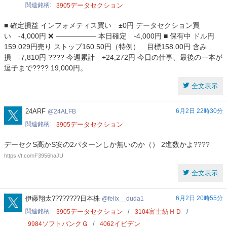
関連銘柄
データセクション
3905
■ 確定損益 インフォメティス買い ±0円 データセクション買
い -4,000円 ❌ ──────── 本日確定 -4,000円 ■ 保有中 ドル円
159.029円売り ストップ160.50円（特例） 目標158.00円 含み
損 -7,810円 ???? 今週累計 +24,272円 今日の仕事、最後の一本が
逗子まで???? 19,000円。
全文表示
24ALFB
24ARF
6月2日 22時30分
24ALFB
関連銘柄
データセクション
3905
デーセクS高かS安の2パターンしか無いのか（） 2進数かよ????
https://t.co/nF3956haJU
全文表示
felix__duda1
伊藤翔太????????日本株
6月2日 20時55分
felix__duda1
関連銘柄
データセクション
富士紡ＨＤ
3905
3104
ソフトバンクＧ
イビデン
9984
4062