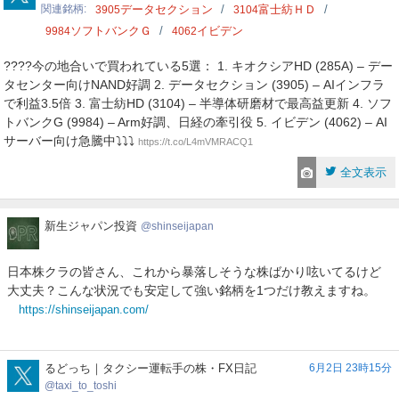
関連銘柄
データセクション
富士紡ＨＤ
3905
3104
ソフトバンクＧ
イビデン
9984
4062
????今の地合いで買われている5選： 1. キオクシアHD (285A) – デー
タセンター向けNAND好調 2. データセクション (3905) – AIインフラ
で利益3.5倍 3. 富士紡HD (3104) – 半導体研磨材で最高益更新 4. ソフ
トバンクG (9984) – Arm好調、日経の牽引役 5. イビデン (4062) – AI
サーバー向け急騰中⤵️⤵️⤵️
https://t.co/L4mVMRACQ1
全文表示
新
新生ジャパン投資
shinseijapan
生
ジ
日本株クラの皆さん、これから暴落しそうな株ばかり呟いてるけど
ャ
大丈夫？こんな状況でも安定して強い銘柄を1つだけ教えますね。
パ
https://shinseijapan.com/
ン
投
資
taxi_to_toshi
るどっち｜タクシー運転手の株・FX日記
6月2日 23時15分
taxi_to_toshi