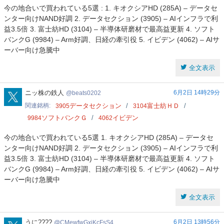
今の地合いで買われている5選 : 1. キオクシアHD (285A) – データセ
ンター向けNAND好調 2. データセクション (3905) – AIインフラで利
益3.5倍 3. 富士紡HD (3104) – 半導体研磨材で最高益更新 4. ソフト
バンクG (9984) – Arm好調、日経の牽引役 5. イビデン (4062) – AIサ
ーバー向け急騰中
全文表示
beats0202
ニッ株の鉄人
6月2日 14時29分
beats0202
関連銘柄
データセクション
富士紡ＨＤ
3905
3104
ソフトバンクＧ
イビデン
9984
4062
今の地合いで買われている5選 1. キオクシアHD (285A) – データセ
ンター向けNAND好調 2. データセクション (3905) – AIインフラで利
益3.5倍 3. 富士紡HD (3104) – 半導体研磨材で最高益更新 4. ソフト
バンクG (9984) – Arm好調、日経の牽引役 5. イビデン (4062) – AIサ
ーバー向け急騰中
全文表示
CMewfwGxjKcFsS4
うに????
6月2日 13時56分
CMewfwGxjKcFsS4