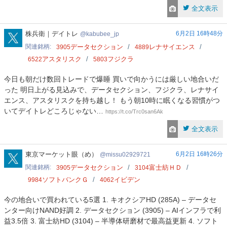
全文表示
kabubee_jp
株兵衛｜デイトレ
6月2日 16時48分
kabubee_jp
関連銘柄
データセクション
レナサイエンス
3905
4889
アスタリスク
フジクラ
6522
5803
今日も朝だけ数回トレードで爆睡 買いで向かうには厳しい地合いだ
った 明日上がる見込みで、データセクション、フジクラ、レナサイ
エンス、アスタリスクを持ち越し！ もう朝10時に眠くなる習慣がつ
いてデイトレどころじゃない…
https://t.co/Trc0san6Ak
全文表示
missu02929721
東京マーケット眼（め）
6月2日 16時26分
missu02929721
関連銘柄
データセクション
富士紡ＨＤ
3905
3104
ソフトバンクＧ
イビデン
9984
4062
今の地合いで買われている5選 1. キオクシアHD (285A) – データセ
ンター向けNAND好調 2. データセクション (3905) – AIインフラで利
益3.5倍 3. 富士紡HD (3104) – 半導体研磨材で最高益更新 4. ソフト