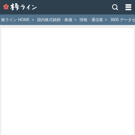
株
ラ
イ
株ライン HOME
>
国内株式銘柄・株価
>
情報・通信業
>
3905 デー
ン
［ツ
イ
ッ
タ
ー
で
株
価
予
想
お
す
す
め
銘
柄］