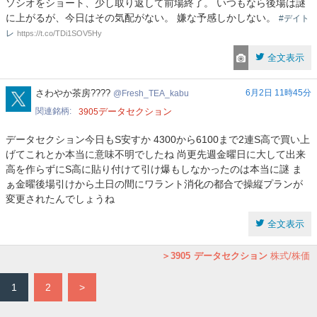
ソシオをショート、少し取り返して前場終了。 いつもなら後場は謎
に上がるが、今日はその気配がない。 嫌な予感しかしない。
#デイト
レ
https://t.co/TDi1SOV5Hy
全文表示
Fresh_TEA_kabu
さわやか茶房????
6月2日 11時45分
Fresh_TEA_kabu
関連銘柄
データセクション
3905
データセクション今日もS安すか 4300から6100まで2連S高で買い上
げてこれとか本当に意味不明でしたね 尚更先週金曜日に大して出来
高を作らずにS高に貼り付けて引け爆もしなかったのは本当に謎 ま
ぁ金曜後場引けから土日の間にワラント消化の都合で操縦プランが
変更されたんでしょうね
全文表示
3905
データセクション
株式/株価
1
2
>