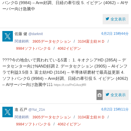
バンクG (9984) – Arm好調、日経の牽引役 5. イビデン (4062) – AIサ
ーバー向け急騰中
全文表示
darknit
佐藤 健
6月2日 15時44分
darknit
関連銘柄
データセクション
富士紡ＨＤ
3905
3104
ソフトバンクＧ
イビデン
9984
4062
????今の地合いで買われている5選： 1. キオクシアHD (285A) – デ
ータセンター向けNAND好調 2. データセクション (3905) – AIインフ
ラで利益3.5倍 3. 富士紡HD (3104) – 半導体研磨材で最高益更新 4.
ソフトバンクG (9984) – Arm好調、日経の牽引役 5. イビデン (4062)
– AIサーバー向け急騰中⤵️⤵️⤵️
https://t.co/PnGAozjffR
全文表示
Yui_21n
進 石戸
6月2日 15時11分
Yui_21n
関連銘柄
データセクション
富士紡ＨＤ
3905
3104
ソフトバンクＧ
イビデン
9984
4062