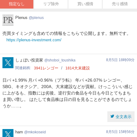
指定なし
リプ除外
買い感情
売り感情
Plenus
Plenus
plenus
売買タイミングも含めての情報をこちらで公開します。無料です。
https://plenus-investment.com/
shoboi_toushika
しょぼい投資家
8月5日 18時09分
shoboi_toushika
関連銘柄
レンゴー
大末建設
3941
1814
日パ +1.99% 月パ +0.96%（プラ転） 年パ +26.07% レンゴー、
SBG、キオクシア、200A、大末建設などが貢献。けっこういい感じ
に上がるも、指数には劣後。逆行安の食品を今日も今日とてちまち
ま買い増し。 はたして食品株は日の目を見ることができるのでしょ
うか……。
全文表示
mkokoseid
ham
8月5日 15時56分
mkokoseid