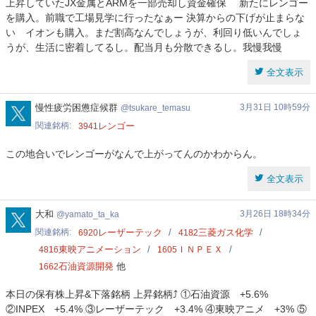
上昇していたJX金属とARMを一部売却し資金確保 新たにレンゴー
を購入。前職で工場見学に行ったなぁー 決算からの下げが止まらな
い イオンも購入。まだ割高なんでしょうが、利回り低いんでしょ
うが、生活に密着してるし。配当月も分散できるし。我慢我慢
全文表示
tsukare_temasu
慢性疲労困憊症候群
3月31日 10時59分
tsukare_temasu
関連銘柄
レンゴー
3941
この地合いでレンゴーがなんで上がってんのかわからん。
全文表示
yamato_ta_ka
大和
3月26日 18時34分
yamato_ta_ka
関連銘柄
レーザーテック
三菱ガス化学
6920
4182
東映アニメーション
ＩＮＰＥＸ
4816
1605
石油資源開発
他
1662
本日の保有株上昇&下落銘柄 上昇銘柄⤴️ ①石油資源 +5.6%
②INPEX +5.4% ③レーザーテック +3.4% ④東映アニメ +3% ⑤