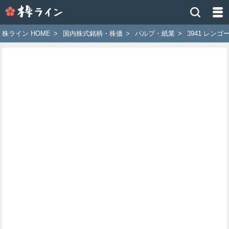
株
ラ
イ
株ライン HOME
>
国内株式銘柄・株価
>
パルプ・紙業
>
3941 レンゴ
ン
［ツ
イ
ッ
タ
ー
で
株
価
予
想
お
す
す
め
銘
柄］