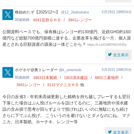
12_2kabukabu
株始めたぞ【2025/12〜】
5月29日 18時54分
12_2kabukabu
関連銘柄
近鉄ＧＨＤ
レンゴー
9041
3941
公開資料ベースでも、保有株はレンゴー約130億円、近鉄GHD約160
億円など総額700億円規模に達する。企業改革を掲げる一方、個人資
産とされる巨額資産の源泉は一体どこから？
https://t.co/GW8YNOXHDy
全文表示
k_umemoto
ホゲホゲ@奥トレーダー
5月20日 18時35分
k_umemoto
関連銘柄
日本製紙
清水建設
三菱地所
3863
1803
8802
レンゴー
マクニカＨＤ
他
3941
3132
今日の反省3：年初来高値更新した銘柄を持ち越しプレーするも翌日
下落した場合はぶん投げルールを設けてるのに、三菱地所や清水建
設の含み損で思考が回らずよりで投げればいいのに無駄にもち続け
さらに下でぶん投げ。 こういうのを避けないとダメなのにね。 マク
ニカ、日本製紙、ホーチキ、レンゴー等
全文表示