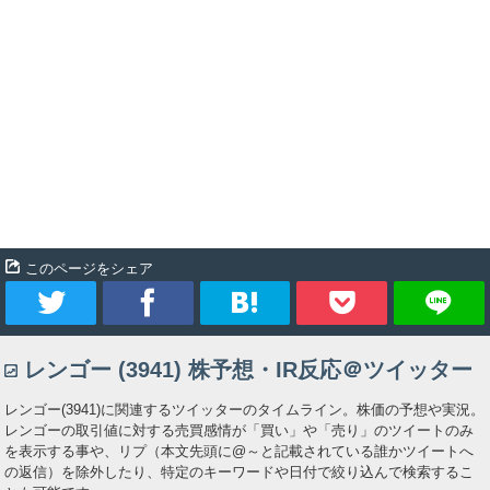
このページをシェア
ツ
シ
ブ
Pocket
レンゴー (3941) 株予想・IR反応＠ツイッター
イ
ェ
ッ
レンゴー(3941)に関連するツイッターのタイムライン。株価の予想や実況。
ー
ア
ク
レンゴーの取引値に対する売買感情が「買い」や「売り」のツイートのみ
を表示する事や、リプ（本文先頭に@～と記載されている誰かツイートへ
の返信）を除外したり、特定のキーワードや日付で絞り込んで検索するこ
ト
マ