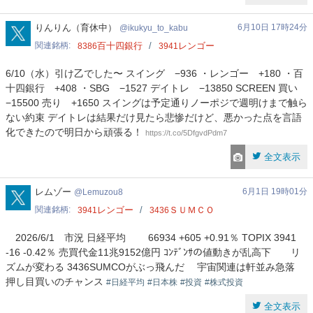
ikukyu_to_kabu
りんりん（育休中）
6月10日 17時24分
ikukyu_to_kabu
関連銘柄
百十四銀行
レンゴー
8386
3941
6/10（水）引け乙でした〜 スイング −936 ・レンゴー +180 ・百
十四銀行 +408 ・SBG −1527 デイトレ −13850 SCREEN 買い
−15500 売り +1650 スイングは予定通りノーポジで週明けまで触ら
ない約束 デイトレは結果だけ見たら悲惨だけど、悪かった点を言語
化できたので明日から頑張る！
https://t.co/5DfgvdPdm7
全文表示
Lemuzou8
レムゾー
6月1日 19時01分
Lemuzou8
関連銘柄
レンゴー
ＳＵＭＣＯ
3941
3436
2026/6/1 市況 日経平均 66934 +605 +0.91％ TOPIX 3941
-16 -0.42％ 売買代金11兆9152億円 ｺﾝﾃﾞﾝｻの値動きが乱高下 リ
ズムが変わる 3436SUMCOがぶっ飛んだ 宇宙関連は軒並み急落
押し目買いのチャンス
#日経平均
#日本株
#投資
#株式投資
全文表示