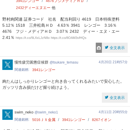
レンゴー
フジメディアＨＤ
3941
4676
ディーエヌエー
他
2432
野村絢関連 証券コード 社名 配当利回り 4619 日本特殊塗料
5.12％ 1518 三井松島ＨＤ 4.63％ 3941 レンゴー 3.16％
4676 フジ・メディアＨＤ 3.07％ 2432 ディー・エヌ・エー
2.41％
https://t.co/9LXxLJzN8o
https://t.co/8OAM3sfHQs
全文表示
tsukare_temasu
慢性疲労困憊症候群
4月20日 21時57分
tsukare_temasu
関連銘柄
レンゴー
3941
絢たんはしっかりレンゴーと向き合ってくれるみたいで安心した。
ガッツリ含み損だけど握り続けよう。
全文表示
swim_neko1
swim_neko
4月11日 20時55分
swim_neko1
関連銘柄
ＪＸ金属
レンゴー
イオン
5016
3941
8267