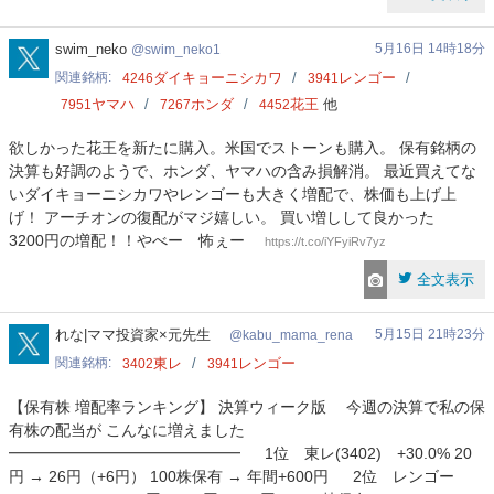
swim_neko1
swim_neko
5月16日 14時18分
swim_neko1
関連銘柄
ダイキョーニシカワ
レンゴー
4246
3941
ヤマハ
ホンダ
花王
他
7951
7267
4452
欲しかった花王を新たに購入。米国でストーンも購入。 保有銘柄の
決算も好調のようで、ホンダ、ヤマハの含み損解消。 最近買えてな
いダイキョーニシカワやレンゴーも大きく増配で、株価も上げ上
げ！ アーチオンの復配がマジ嬉しい。 買い増しして良かった
3200円の増配！！やべー 怖ぇー
https://t.co/iYFyiRv7yz
全文表示
kabu_mama_rena
れな|ママ投資家×元先生
5月15日 21時23分
kabu_mama_rena
関連銘柄
東レ
レンゴー
3402
3941
【保有株 増配率ランキング】 決算ウィーク版 今週の決算で私の保
有株の配当が こんなに増えました
━━━━━━━━━━━━━━━ 1位 東レ(3402) +30.0% 20
円 → 26円（+6円） 100株保有 → 年間+600円 2位 レンゴー