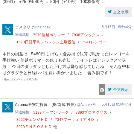
(3941) +25.0% 40円 → 50円（+10円） 100株保有 →
全文表示
unaindex
コスタリ
5月15日 18時44分
unaindex
関連銘柄
信越ポリマー
アシックス
7970
7936
日経平均レバレッジ上場投信
レンゴー
1570
3941
本日の損益は +5480円 しばらく含み損で決算で助かったレンゴーを
手仕舞い 信越ポリマーの残りも売却 デイトレはアシックスで失
敗 今日のダラダラとした下げ方は嫌な感じでしたね そんな中私
はダラダラと日経レバを買い向かいました！ 含み損です！
https://t.co/FKhptOCVjG
全文表示
AzamixFin
Azamix＠安定投資 (株/為替/投信)
5月15日 05時47分
AzamixFin
関連銘柄
オープンワーク
プロネクサス
5139
7893
チェンジＨＤ
マーキュリアＨＤ
3962
7347
ＥＮＥＯＳＨＤ
他
5020