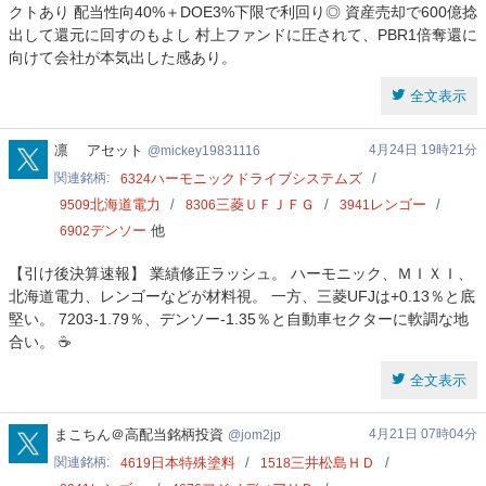
クトあり ​配当性向40%＋DOE3%下限で利回り◎ ​資産売却で600億捻
出して還元に回すのもよし 村上ファンドに圧されて、​PBR1倍奪還に
向けて会社が本気出した感あり。
全文表示
mickey19831116
凛 アセット
4月24日 19時21分
mickey19831116
関連銘柄
ハーモニックドライブシステムズ
6324
北海道電力
三菱ＵＦＪＦＧ
レンゴー
9509
8306
3941
デンソー
他
6902
【引け後決算速報】 業績修正ラッシュ。 ハーモニック、ＭＩＸＩ、
北海道電力、レンゴーなどが材料視。 一方、三菱UFJは+0.13％と底
堅い。 7203-1.79％、デンソー-1.35％と自動車セクターに軟調な地
合い。 ☕
全文表示
jom2jp
まこちん＠高配当銘柄投資
4月21日 07時04分
jom2jp
関連銘柄
日本特殊塗料
三井松島ＨＤ
4619
1518