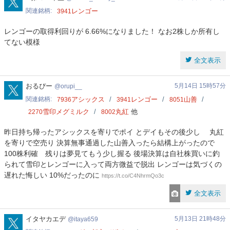
関連銘柄
レンゴー
3941
レンゴーの取得利回りが 6.66%になりました！ なお2株しか所有し
てない模様
全文表示
orupi__
おるぴー
5月14日 15時57分
orupi__
関連銘柄
アシックス
レンゴー
山善
7936
3941
8051
雪印メグミルク
丸紅
他
2270
8002
昨日持ち帰ったアシックスを寄りでポイ とデイもその後少し 丸紅
を寄りで空売り 決算無事通過した山善入ったら結構上がったので
100株利確 残りは夢見てもう少し握る 後場決算は自社株買いに釣
られて雪印とレンゴーに入って両方微益で脱出 レンゴーは気づくの
遅れた悔しい 10%だったのに
https://t.co/C4NhrmQo3c
全文表示
itaya659
イタヤカエデ
5月13日 21時48分
itaya659