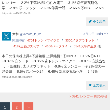
レンゴー +2.2% 下落銘柄⤵️ ①住友電工 -3.1% ②三菱瓦斯化
学 -2.9% ③ニデック -2.69% ④富士通 -2.65% ⑤NEC -2.5%
https://t.co/rKkP2z5YJA
全文表示
yamato_ta_ka
大和
3月19日 19時17分
yamato_ta_ka
関連銘柄
トレンドマイクロ
メタプラネット
4704
3350
三菱ガス化学
パーク２４
大平洋金属
他
4182
4666
5541
本日の保有株上昇&下落銘柄 上昇銘柄⤴️ ①INPEX +0.5% ②NTT
+0.37% ③シード +0.35% ④トレンドマイクロ +0.07% ⑤該当な
し 下落銘柄⤵️ ①メタプラネット -9.8% ②レンゴー -9.2% ③大平
洋金属 -8.5% ④パーク24 -6.48% ⑤三菱瓦斯化学 -6.45%
https://t.co/mYB0BOqcxo
全文表示
3941
レンゴー
株式/株価
1
2
>