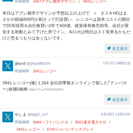
関連銘柄
アグレ都市デザイン
レンゴー
3467
3941
本日はアグレ都市デザインが予想以上の上げで ‍○️ タスキHDはま
さかの指値800円が刺さって打診買い、レンゴーは資本コストの開示
でDOE採用＆自社株買い2年で400億、政策保有株売却等、会社が変
化する初動とみて下げた所でイン。Aiロボは明日はスト安来るかもだ
けど売るつもりは全くないです。
全文表示
ghyxd96104
ghyxd
5月7日 14時01分
ghyxd96104
関連銘柄
レンゴー
3941
3941 レンゴー(株) 1,264 会社四季報オンラインで探した｢テンバガ
ー｣候補5銘柄
https://t.co/Tw932daR5J
全文表示
kbgt7_ns7
やしま
4月28日 11時10分
kbgt7_ns7
関連銘柄
ソフトバンクＧ
東京電力ＨＤ
9984
9501
レンゴー
ジャパンディスプレイ
3941
6740