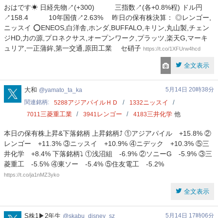
おはです☀ 日経先物↗(+300) 三指数↗(各+0.8%程) ドル円
↗158.4 10年国債↗2.63% 昨日の保有株決算： ◎レンゴー,
ニッスイ ⭕ENEOS,白洋舎,ホンダ,BUFFALO,キリン,丸山製,チェン
ジHD,力の源,プロネクサス,オープンワーク,プラッツ,楽天G,マーキ
ュリア,一正蒲鉾,第一交通,原田工業 セ硝子
https://t.co/1XFUrw4hcd
全文表示
yamato_ta_ka
大和
5月14日 20時38分
yamato_ta_ka
関連銘柄
アジアパイルＨＤ
ニッスイ
5288
1332
三菱重工業
レンゴー
三井化学
他
7011
3941
4183
本日の保有株上昇&下落銘柄 上昇銘柄⤴️ ①アジアパイル +15.8% ②
レンゴー +11.3% ③ニッスイ +10.9% ④ニデック +10.3% ⑤三
井化学 +8.4% 下落銘柄⤵️ ①浅沼組 -6.9% ②ソニーG -5.9% ③三
菱重工 -5.5% ④東ソー -5.4% ⑤住友電工 -5.2%
https://t.co/ja1nMZ3yko
全文表示
skabu_disney_sz
S株1▶2年生
5月14日 17時06分
skabu_disney_sz