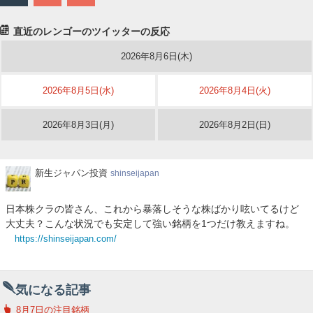
直近のレンゴーのツイッターの反応
2026年8月6日(木)
2026年8月5日(水)
2026年8月4日(火)
2026年8月3日(月)
2026年8月2日(日)
新
新生ジャパン投資
shinseijapan
生
ジ
日本株クラの皆さん、これから暴落しそうな株ばかり呟いてるけど
ャ
大丈夫？こんな状況でも安定して強い銘柄を1つだけ教えますね。
パ
https://shinseijapan.com/
ン
投
資
気になる記事
8月7日の注目銘柄