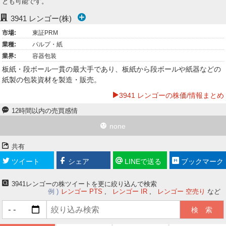
とも可能です。
ー
3941
レンゴー(株)
ク
市場:
東証PRM
業種:
パルプ・紙
業界:
容器包装
板紙・段ボール一貫の最大手であり、板紙から段ボールや紙器などの
紙製の包装資材を製造・販売。
3941 レンゴーの株価/情報まとめ
12時間以内の売買感情
none
共有
ツイート
シェア
LINEで送る
ブックマーク
3941レンゴーの株ツイートを更に絞り込んで検索
例
レンゴー PTS
レンゴー IR
レンゴー 空売り
など