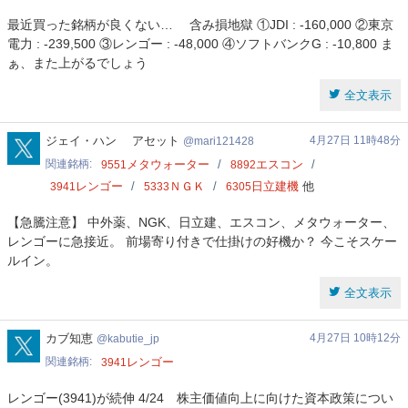
最近買った銘柄が良くない… 含み損地獄 ①JDI : -160,000 ②東京
電力 : -239,500 ③レンゴー : -48,000 ④ソフトバンクG : -10,800 ま
ぁ、また上がるでしょう
全文表示
mari121428
ジェイ・ハン アセット
4月27日 11時48分
mari121428
関連銘柄
メタウォーター
エスコン
9551
8892
レンゴー
ＮＧＫ
日立建機
他
3941
5333
6305
【急騰注意】 中外薬、NGK、日立建、エスコン、メタウォーター、
レンゴーに急接近。 前場寄り付きで仕掛けの好機か？ 今こそスケー
ルイン。
全文表示
kabutie_jp
カブ知恵
4月27日 10時12分
kabutie_jp
関連銘柄
レンゴー
3941
レンゴー(3941)が続伸 4/24 株主価値向上に向けた資本政策につい