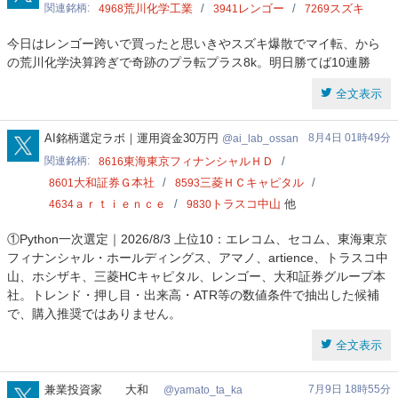
関連銘柄
荒川化学工業
レンゴー
スズキ
4968
3941
7269
今日はレンゴー跨いで買ったと思いきやスズキ爆散でマイ転、から
の荒川化学決算跨ぎで奇跡のプラ転プラス8k。明日勝てば10連勝
全文表示
ai_lab_ossan
AI銘柄選定ラボ｜運用資金30万円
8月4日 01時49分
ai_lab_ossan
関連銘柄
東海東京フィナンシャルＨＤ
8616
大和証券Ｇ本社
三菱ＨＣキャピタル
8601
8593
ａｒｔｉｅｎｃｅ
トラスコ中山
他
4634
9830
①Python一次選定｜2026/8/3 上位10：エレコム、セコム、東海東京
フィナンシャル・ホールディングス、アマノ、artience、トラスコ中
山、ホシザキ、三菱HCキャピタル、レンゴー、大和証券グループ本
社。トレンド・押し目・出来高・ATR等の数値条件で抽出した候補
で、購入推奨ではありません。
全文表示
yamato_ta_ka
兼業投資家 大和
7月9日 18時55分
yamato_ta_ka