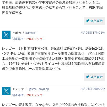
て発表。政策保有株式や非中核資産の縮減を加速させるとともに、
投資規律の厳格化と株主還元の拡充を両立させることで、PBR(株価
純資産倍率)1
全文表示
tfmitsui
アポカリ
4月26日 17時21分
tfmitsui
関連銘柄
レンゴー
3941
レンゴー 3月期前期下方+0%, -8%(純利-13%)で+1%, -1%(4q2418,
40で-4%, -1%)。欧州で重量物段ボール事業の採算悪化、純利は湘南
工場敷地の一部収用で受取補償金148億と政策保有株式売却益117億
も、19年8月子会社化の独トライコー社減損189億(欧州の自動車産業
低迷で重量物段ボール事業採算悪化で)。
全文表示
smeunayuiop
ヂェミナイ
4月24日 20時00分
smeunayuiop
関連銘柄
レンゴー
3941
レンゴーの資本政策、なかなか。 ​2年で400億の自社株買いはインパ