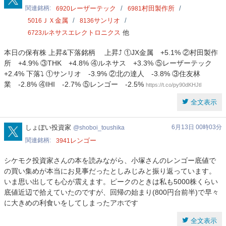
関連銘柄
レーザーテック
村田製作所
6920
6981
ＪＸ金属
サンリオ
5016
8136
ルネサスエレクトロニクス
他
6723
本日の保有株 上昇&下落銘柄 上昇⤴️ ①JX金属 +5.1% ②村田製作
所 +4.9% ③THK +4.8% ④ルネサス +3.3% ⑤レーザーテック
+2.4% 下落⤵️ ①サンリオ -3.9% ②北の達人 -3.8% ③住友林
業 -2.8% ④IHI -2.7% ⑤レンゴー -2.5%
https://t.co/py90dKHJtl
全文表示
shoboi_toushika
しょぼい投資家
6月13日 00時03分
shoboi_toushika
関連銘柄
レンゴー
3941
シケモク投資家さんの本を読みながら、小塚さんのレンゴー底値で
の買い集めが本当にお見事だったとしみじみと振り返っています。
いま思い出しても心が震えます。ピークのときは私も5000株くらい
底値近辺で拾えていたのですが、回帰の始まり(800円台前半)で早々
に大きめの利食いをしてしまったアホです
全文表示