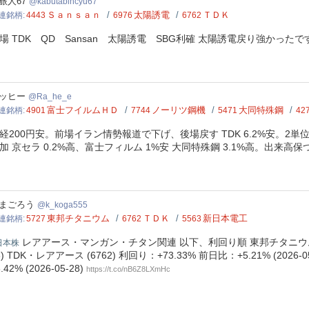
utabincyu67
旅人67
kabutabincyu67
Ｓａｎｓａｎ
太陽誘電
ＴＤＫ
連銘柄
4443
6976
6762
場 TDK QD Sansan 太陽誘電 SBG利確 太陽誘電戻り強かった
he_e
ッヒー
Ra_he_e
富士フイルムＨＤ
ノーリツ鋼機
大同特殊鋼
連銘柄
4901
7744
5471
42
経200円安。前場イラン情勢報道で下げ、後場戻す TDK 6.2%安。2単位
加 京セラ 0.2%高、富士フィルム 1%安 大同特殊鋼 3.1%高。出来高保つ
oga555
まごろう
k_koga555
東邦チタニウム
ＴＤＫ
新日本電工
連銘柄
5727
6762
5563
レアアース・マンガン・チタン関連 以下、利回り順 東邦チタニウム・チタン (
日本株
8) TDK・レアアース (6762) 利回り：+73.33% 前日比：+5.21% (202
.42% (2026-05-28)
https://t.co/nB6Z8LXmHc