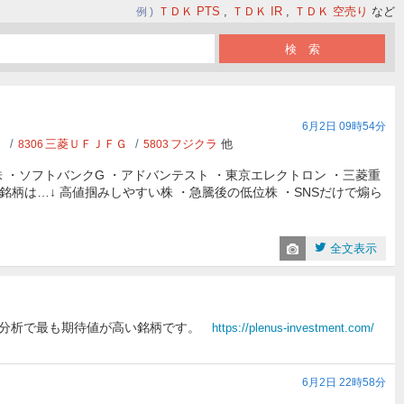
ＴＤＫ PTS
ＴＤＫ IR
ＴＤＫ 空売り
など
例
6月2日 09時54分
Ｇ
三菱ＵＦＪＦＧ
フジクラ
他
8306
5803
・ソフトバンクG ・アドバンテスト ・東京エレクトロン ・三菱重
注意の銘柄は…↓ 高値掴みしやすい株 ・急騰後の低位株 ・SNSだけで煽ら
全文表示
I分析で最も期待値が高い銘柄です。
https://plenus-investment.com/
6月2日 22時58分