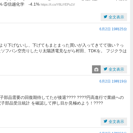
5% ⑤信越化学 -4.1%
https://t.co/Y8LiYEPu1V
全文表示
6月2日 19時25分
たより下げないし、下げてもまとまった買いが入ってきてて強い？っ
ソフバン空売りしたり太陽誘電見ながら村田、TDKを。 フジクラは
全文表示
6月2日 19時19分
ホ・電子部品需要の回復期待してたが後退???? ????円高進行で業績への
???電子部品受注統計 を確認して押し目か見極めよう！????
全文表示