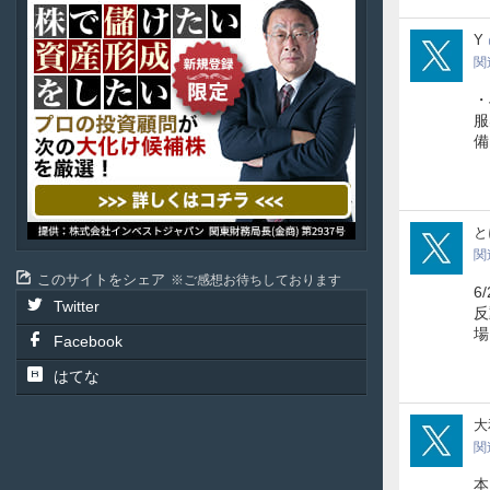
ル
投
Y08
Y
資
関
顧
問
・
服
備
tuit
と
関
このサイトをシェア
ご感想お待ちしております
6
Twitter
反
場
Facebook
はてな
yam
大
関
本