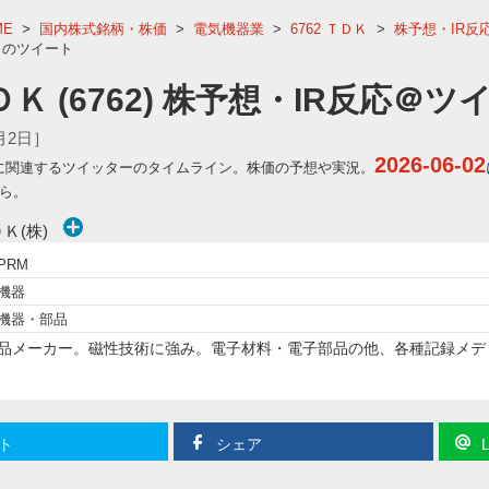
ME
>
国内株式銘柄・株価
>
電気機器業
>
6762 ＴＤＫ
>
株予想・IR反
2日のツイート
ＤＫ (6762) 株予想・IR反応＠
6月2日］
2026-06-02
2)に関連するツイッターのタイムライン。株価の予想や実況。
ら。
Ｋ(株)
PRM
機器
機器・部品
品メーカー。磁性技術に強み。電子材料・電子部品の他、各種記録メデ
ト
シェア