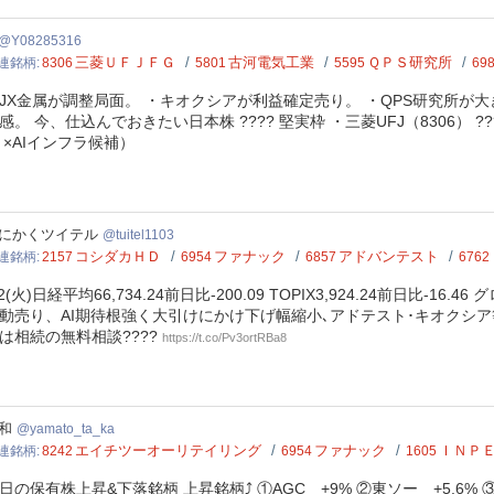
285316
Y08285316
三菱ＵＦＪＦＧ
古河電気工業
ＱＰＳ研究所
連銘柄
8306
5801
5595
69
JX金属が調整局面。 ・キオクシアが利益確定売り。 ・QPS研究所が大
感。 今、仕込んでおきたい日本株 ???? 堅実枠 ・三菱UFJ（8306） ??
 ×AIインフラ候補）
el1103
にかくツイテル
tuitel1103
コシダカＨＤ
ファナック
アドバンテスト
連銘柄
2157
6954
6857
6762
/2(火)日経平均66,734.24前日比-200.09 TOPIX3,924.24前日比-16
動売り、AI期待根強く大引けにかけ下げ幅縮小､アドテスト･キオクシア等⤴️T
は相続の無料相談????
https://t.co/Pv3ortRBa8
ato_ta_ka
和
yamato_ta_ka
エイチツーオーリテイリング
ファナック
ＩＮＰ
連銘柄
8242
6954
1605
日の保有株上昇&下落銘柄 上昇銘柄⤴️ ①AGC +9% ②東ソー +5.6% ③エ