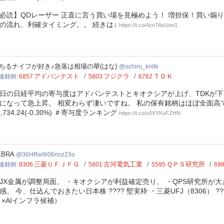
必読】QDレーザー 正直に言う買い場を見極めよう！ 増担保！買い煽り
の流れ、利確タイミング。。 続きは↓
https://t.co/4zn7AsUon1
ru_knife
ちるナイフが好き♪急落は相場の華(はな)
ochiru_knife
アドバンテスト
フジクラ
ＴＤＫ
連銘柄
6857
5803
6762
日の日経平均の寄与度はアドバンテストとキオクシアが上げ、TDKが下げ
になって急上昇。 相変わらず凄いですね。 私の保有銘柄はほぼ全面高
6,734.24(-0.30%) ＃寄与度ランキング
https://t.co/x0XYKvFZHN
Rw9i06noz23o
EBRA
36HRw9i06noz23o
三菱ＵＦＪＦＧ
古河電気工業
ＱＰＳ研究所
連銘柄
8306
5801
5595
69
JX金属が調整局面。 ・キオクシアが利益確定売り。 ・QPS研究所が大
感。 今、仕込んでおきたい日本株 ???? 堅実枠 ・三菱UFJ（8306） ??
 ×AIインフラ候補）