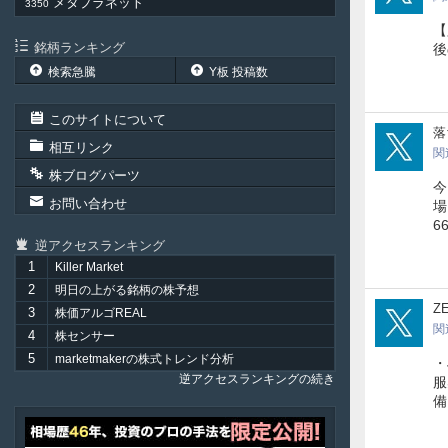
メタプラネット
3350
【
銘柄ランキング
後
検索急騰
Y板 投稿数
このサイトについて
ochi
落
相互リンク
関
株ブログパーツ
今
お問い合わせ
場
6
逆アクセスランキング
1
Killer Market
2
明日の上がる銘柄の株予想
36H
Z
3
株価アルゴREAL
関
4
株センサー
5
marketmakerの株式トレンド分析
・
逆アクセスランキングの続き
服
備
ア
テ