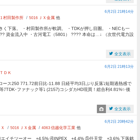
6月2日 21時14分
村田製作所
ＪＸ金属
他
81
5016
きく下落。 ・村田製作所が軟調。 ・TDKが押し目圏。 ・NECも一
?? 資金流入中 ・古河電工（5801） ???? 本命は…↓ （次世代電力設
全文表示
6月2日 21時13分
ＴＤＫ
.46 グロース250 771.72前日比-11.88 日経平均3日ぶり反落⤵️短期過熱感で
DK･ファナック等⤵️ (2157)コシダカHD現買！総合利4.81%✨後
全文表示
6月2日 20時42分
ＥＸ
ＪＸ金属
信越化学工業
他
5016
4063
イチツーオー +4.5% ④INPEX +4.4% ⑤任天堂 +3.6% 下落銘