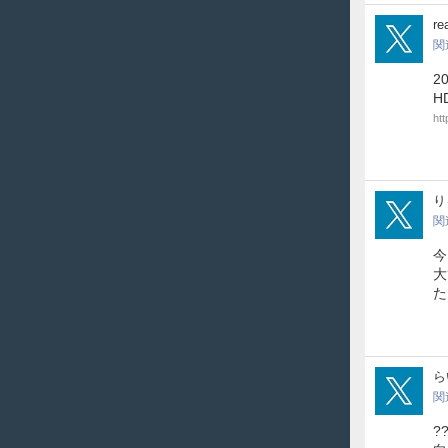
SisR
re
関
2
H
ht
der
り
関
今
大
た
rai
ら
関
?