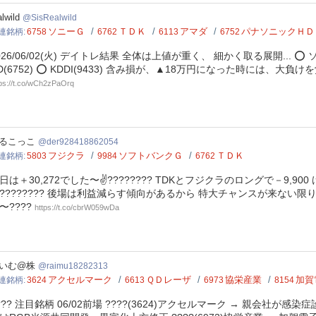
ealwild
alwild
SisRealwild
ソニーＧ
ＴＤＫ
アマダ
パナソニックＨＤ
連銘柄
6758
6762
6113
6752
026/06/02(火) デイトレ結果 全体は上値が重く、 細かく取る展開... ⭕️ ソニーG
D(6752) ⭕️ KDDI(9433) 含み損が、▲18万円になった時には、大
tps://t.co/wCh2zPaOrq
928418862054
るこっこ
der928418862054
フジクラ
ソフトバンクＧ
ＴＤＫ
連銘柄
5803
9984
6762
日は＋30,272でした〜✌???????? TDKとフジクラのロングで－9,9
???????? 後場は利益減らす傾向があるから 特大チャンスが来ない限り 
〜????
https://t.co/cbrW059wDa
mu18282313
いむ@株
raimu18282313
アクセルマーク
ＱＤレーザ
協栄産業
加賀
連銘柄
3624
6613
6973
8154
??? 注目銘柄 06/02前場 ????(3624)アクセルマーク → 親会社が感染