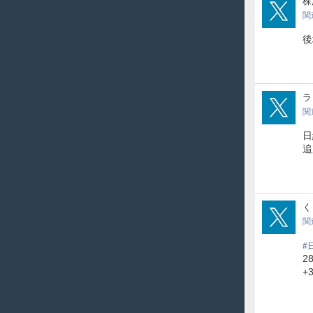
kab
株
関
後
Ra_
ラ
関
日
追
k_k
く
関
#
2
+3