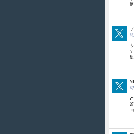
柄
prin
プ
関
今
て
後
all_
Al
関
?
警
htt