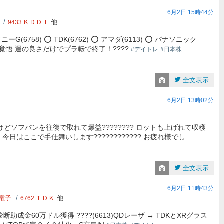
6月2日 15時44分
ＫＤＤＩ
他
9433
(6758) ⭕️ TDK(6762) ⭕️ アマダ(6113) ⭕️ パナソニック
負けを覚悟 運の良さだけでプラ転で終了！????
#デイトレ
#日本株
全文表示
6月2日 13時02分
00 けどソフバンを往復で取れて爆益???????? ロットも上げれて収穫
今日はここで手仕舞いします???????????? お疲れ様でし
全文表示
6月2日 11時43分
電子
ＴＤＫ
他
6762
症診断助成金60万ドル獲得 ????(6613)QDレーザ → TDKとXRグラス