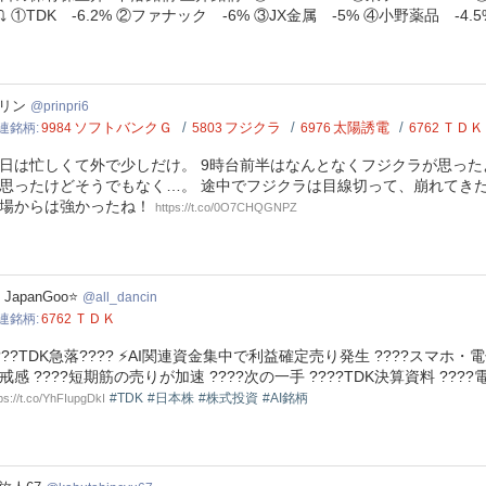
⤵️ ①TDK -6.2% ②ファナック -6% ③JX金属 -5% ④小野薬品 -4.
pri6
リン
prinpri6
ソフトバンクＧ
フジクラ
太陽誘電
ＴＤＫ
連銘柄
9984
5803
6976
6762
日は忙しくて外で少しだけ。 9時台前半はなんとなくフジクラが思っ
思ったけどそうでもなく…。 途中でフジクラは目線切って、崩れてきた
場からは強かったね！
https://t.co/0O7CHQGNPZ
dancin
l JapanGoo⭐️
all_dancin
ＴＤＫ
連銘柄
6762
???TDK急落???? ⚡AI関連資金集中で利益確定売り発生 ????スマ
戒感 ????短期筋の売りが加速 ????次の一手 ????TDK決算資料 ?
#TDK
#日本株
#株式投資
#AI銘柄
ps://t.co/YhFIupgDkI