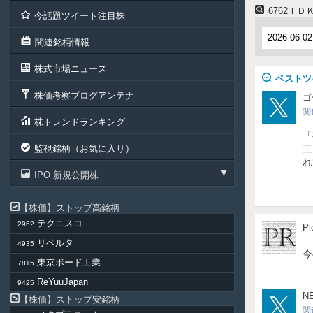
6762Ｔ
今話題ツイート注目株
関連銘柄情報
株式市場ニュース
ベストツ
株価考察ブログアンテナ
nek
ゴ
関
株トレンドランキング
「
監視銘柄（お気に入り）
工
れ
IPO 新規公開株
株価
ストップ高銘柄
テクニスコ
2962
Ple
Pl
リベルタ
4935
今
東京ボード工業
7815
ReYuuJapan
9425
NMO
N
株価
ストップ安銘柄
関