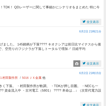
！TDK！ QDレーザーに関して事細かにシナリオをまとめた 特に今
全文表示
6月2日 21時21分
ました。 145銘柄が下落???? キオクシアは前日比マイナスから後
で、空売りのフジクラが下落しトータルで増加↗️ 日経平均
全文表示
6月2日 21時15分
村田製作所
ＪＸ金属
他
81
5016
きく下落。 ・村田製作所が軟調。 ・TDKが押し目圏。 ・NECも一
?? 資金流入中 ・古河電工（5801） ???? 本命は…↓ （次世代電力設
全文表示