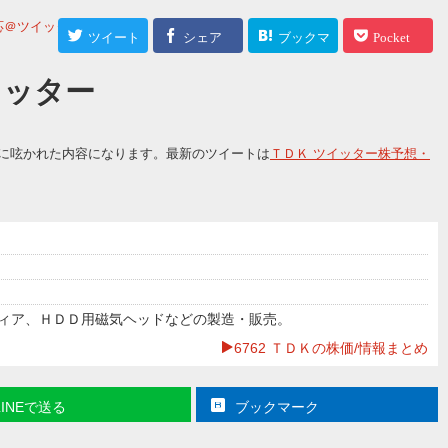
応＠ツイッター
>
ツイート
シェア
ブックマ
Pocket
ーク
ツイッター
に呟かれた内容になります。最新のツイートは
ＴＤＫ ツイッター株予想・
ィア、ＨＤＤ用磁気ヘッドなどの製造・販売。
6762 ＴＤＫの株価/情報まとめ
LINEで送る
ブックマーク