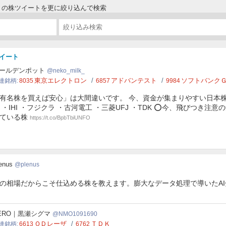
ＤＫの株ツイートを更に絞り込んで検索
イート
o_milk_
ールデンポット
neko_milk_
東京エレクトロン
アドバンテスト
ソフトバンク
連銘柄
8035
6857
9984
有名株を買えば安心」は大間違いです。 今、資金が集まりやすい日本株 
 ・IHI ・フジクラ ・古河電工 ・三菱UFJ ・TDK ⭕️今、飛びつき
ている株
https://t.co/BpbTbiUNFO
nus
enus
plenus
の相場だからこそ仕込める株を教えます。膨大なデータ処理で導いたA
1091690
ERO｜黒瀬シグマ
NMO1091690
ＱＤレーザ
ＴＤＫ
連銘柄
6613
6762