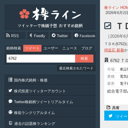
株
株ライン HO
ラ
2026年6月
イ
ン
Ｔ
［ツ
イ
RSS
Feedly
Twitter
［2026年
Facebook
ッ
タ
ＴＤＫ(676
ー
銘柄検索
ツイート
ユーザー
ニュース
ブログ
IR反応 新着
か
で
株
6762
ＴＤ
価
最近検索されたワード
予
市場:
東証
想
業種:
電気
お
国内株式銘柄・株価
業界:
電子
す
す
株式投資ツイッターアカウント
総合電子部
め
銘
Twitter株銘柄ツイートリアルタイム
柄］
共有
株垢ランクリアルタイム
ツイー
過去の話題株ランキング