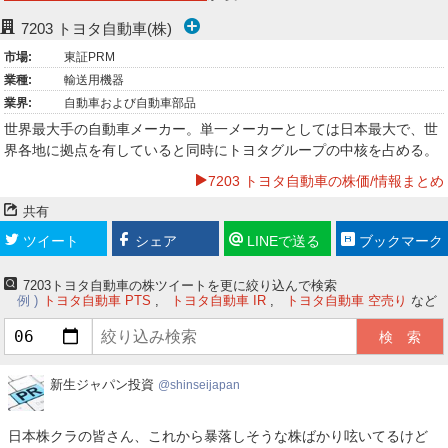
ー
7203
トヨタ自動車(株)
市場:
東証PRM
ク
業種:
輸送用機器
業界:
自動車および自動車部品
世界最大手の自動車メーカー。単一メーカーとしては日本最大で、世
界各地に拠点を有していると同時にトヨタグループの中核を占める。
7203 トヨタ自動車の株価/情報まとめ
共有
ツイート
シェア
LINEで送る
ブックマーク
7203トヨタ自動車の株ツイートを更に絞り込んで検索
例
トヨタ自動車 PTS
トヨタ自動車 IR
トヨタ自動車 空売り
など
新
新生ジャパン投資
shinseijapan
生
ジ
日本株クラの皆さん、これから暴落しそうな株ばかり呟いてるけど
ャ