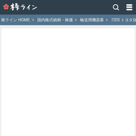
株
ラ
イ
株ライン HOME
>
国内株式銘柄・株価
>
輸送用機器業
>
7203 トヨタ
ン
［ツ
イ
ッ
タ
ー
で
株
価
予
想
お
す
す
め
銘
柄］