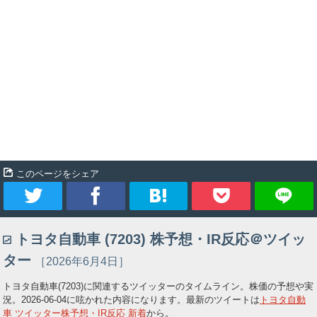
このページをシェア
ツ
シ
ブ
Pocket
トヨタ自動車 (7203) 株予想・IR反応＠ツイッ
イ
ェ
ッ
ター
［2026年6月4日］
ー
ア
ク
トヨタ自動車(7203)に関連するツイッターのタイムライン。株価の予想や実
況。
2026-06-04
に呟かれた内容になります。最新のツイートは
トヨタ自動
ト
マ
車 ツイッター株予想・IR反応 新着
から。