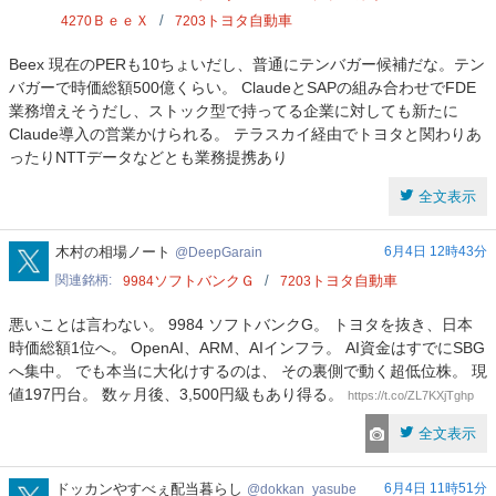
ＢｅｅＸ
トヨタ自動車
4270
7203
Beex 現在のPERも10ちょいだし、普通にテンバガー候補だな。テン
バガーで時価総額500億くらい。 ClaudeとSAPの組み合わせでFDE
業務増えそうだし、ストック型で持ってる企業に対しても新たに
Claude導入の営業かけられる。 テラスカイ経由でトヨタと関わりあ
ったりNTTデータなどとも業務提携あり
全文表示
DeepGarain
木村の相場ノート
6月4日 12時43分
DeepGarain
関連銘柄
ソフトバンクＧ
トヨタ自動車
9984
7203
悪いことは言わない。 9984 ソフトバンクG。 トヨタを抜き、日本
時価総額1位へ。 OpenAI、ARM、AIインフラ。 AI資金はすでにSBG
へ集中。 でも本当に大化けするのは、 その裏側で動く超低位株。 現
値197円台。 数ヶ月後、3,500円級もあり得る。
https://t.co/ZL7KXjTghp
全文表示
dokkan_yasube
ドッカンやすべぇ配当暮らし
6月4日 11時51分
dokkan_yasube