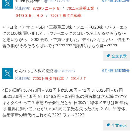
fuku5772suke
aiko★投資3年生
6月4日 16時15分
fuku5772suke
関連銘柄
ソニーＦＧ
三菱重工業
8729
7011
ＳＢＩＨＤ
トヨタ自動車
8473
7203
⭐️トヨタ ⭐️アサヒ ⭐️SBI ⭐️三菱重工3株 ⭐️ソニーFG20株 ⭐️パワーエッ
クス100株 買いました。パワーエックスはいつか上がるやろうな〜
と思いながら、3000円以下で買いました。デイは3万ちょい。信用の
含み損がそろそろやばいです????????損切りはもう嫌〜????
全文表示
kakumerox
かんべっこ＆株式投資
6月4日 15時55分
kakumerox
関連銘柄
トヨタ自動車
ＪＴ
7203
2914
4日の日経は67470円－931円 ﾄﾖﾀ2838円－42円 JT6025円－87円
SB213.9円－4.8円 NTT146.9円－0.9円 私の保有株は含み減に????
キオクシヤって？東芝の子会社だとか 日本の半導体メモリは80年代
は 世界に輝いていたが いつの間に栄光を失ったのか？ AI、半導体、
技術革新の時代はこれから???? ワォ～????
全文表示