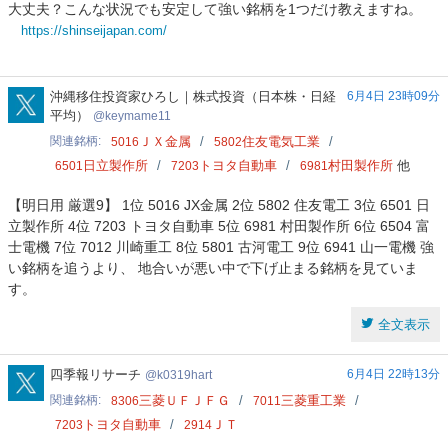
大丈夫？こんな状況でも安定して強い銘柄を1つだけ教えますね。
パ
https://shinseijapan.com/
ン
投
資
keymame11
沖縄移住投資家ひろし｜株式投資（日本株・日経
6月4日 23時09分
平均）
keymame11
関連銘柄
ＪＸ金属
住友電気工業
5016
5802
日立製作所
トヨタ自動車
村田製作所
他
6501
7203
6981
【明日用 厳選9】 1位 5016 JX金属 2位 5802 住友電工 3位 6501 日
立製作所 4位 7203 トヨタ自動車 5位 6981 村田製作所 6位 6504 富
士電機 7位 7012 川崎重工 8位 5801 古河電工 9位 6941 山一電機 強
い銘柄を追うより、 地合いが悪い中で下げ止まる銘柄を見ていま
す。
全文表示
k0319hart
四季報リサーチ
6月4日 22時13分
k0319hart
関連銘柄
三菱ＵＦＪＦＧ
三菱重工業
8306
7011
トヨタ自動車
ＪＴ
7203
2914