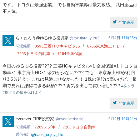
です。 トヨタは最強企業。 でも自動車業界は景気敏感。 武田薬品は
不人気。
全文表示
rakutaro_yuru2
らくたろう@ゆるゆる投資家
6月4日 17時23分
rakutaro_yuru2
関連銘柄
三菱ＨＣキャピタル
東京海上ＨＤ
8593
8766
トヨタ自動車
全国保証
7203
7164
今日のゆるゆる投資???? 三菱HCキャピタル×1 全国保証×1 トヨタ自
動車×1 東京海上HD×1 余力が少ない???? でも、東京海上HDが利回
り3.5％超え✨ これは見過ごせなかった！ 1株の値段は高いけど、 長
期で見れば納得できる銘柄???? 勇気を出して買い増し????
#株クラ
#株クラの輪を拡げよう
全文表示
evereverbasic
everever FIRE投資家
6月4日 16時44分
evereverbasic
関連銘柄
スズキ
トヨタ自動車
7269
7203
返信先
@naos_enjoy_life