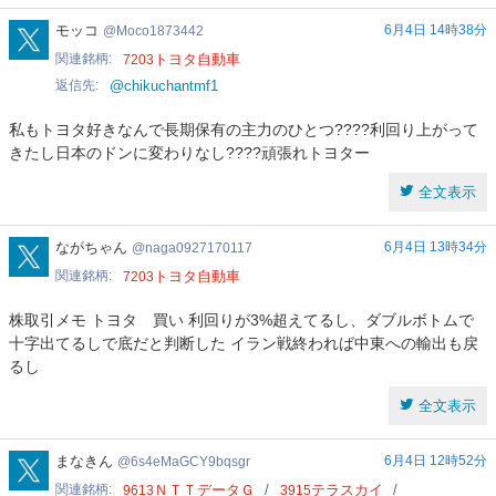
Moco1873442
モッコ
6月4日 14時38分
Moco1873442
関連銘柄
トヨタ自動車
7203
返信先
@chikuchantmf1
私もトヨタ好きなんで長期保有の主力のひとつ????利回り上がって
きたし日本のドンに変わりなし????頑張れトヨター
全文表示
naga0927170117
ながちゃん
6月4日 13時34分
naga0927170117
関連銘柄
トヨタ自動車
7203
株取引メモ トヨタ 買い 利回りが3%超えてるし、ダブルボトムで
十字出てるしで底だと判断した イラン戦終われば中東への輸出も戻
るし
全文表示
6s4eMaGCY9bqsgr
まなきん
6月4日 12時52分
6s4eMaGCY9bqsgr
関連銘柄
ＮＴＴデータＧ
テラスカイ
9613
3915