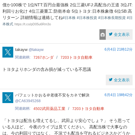
僅か100株で 1位NTT:百円台最強株 2位三菱UFJ:高配当の王道 3位JT:
利回りお化け 4位三菱重工:防衛本命 5位トヨタ:日本株象徴 6位SB:高
リターン 詳細情報は連絡してね
#日本株
#日本株投資
#日本株長期投資
#日
本株式
https://t.co/pD05u6Rm3o
全文表示
takayw
takayw
6月4日 21時12分
takayw
関連銘柄
ホンダ
トヨタ自動車
7267
7203
トヨタよりホンダの含み損が減っている不思議
全文表示
CA63945268
バフェットかおる＠老後不安をカネで解決
6月4日 19時42分
CA63945268
関連銘柄
武田薬品工業
トヨタ自動車
4502
7203
「トヨタは配当も増えてるし、武田より安心でしょ？」 そう思って
いる人ほど、 今夜のライブは見てください。 高配当株で大事なの
は、今の利回りではなく、 不況でも配当を守れるビジネスかどうか