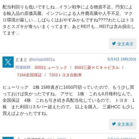
配当利回りも低いですしね…イラン戦争による物資不足、円安によ
る輸入品の原価高騰、インフレによる人件費高騰や人手不足、マク
ロ環境が厳しい…しばらくはおやすみかもですね????わたしはトヨ
タとスズキが食らいまくってます。あとREITも…REITは含み損出し
てます…
全文表示
tomato0801a
とまと
6月4日 16時20分
tomato0801a
関連銘柄
ヒューリック
三菱ＨＣキャピタル
3003
8593
全国保証
トヨタ自動車
7164
7203
ヒューリック 1株 15時過ぎに1650円切っていたので、もう少し買
っておけば良かったですね。 アサヒ 1株 これも6月権利なんで。
全国保証 4株 これも引き続き高配当化しているので。 トヨタ 1
株 また利回り3.5パー超えたので。 以上を購入。 三菱HCC も少し
買えばよかったですね。
全文表示