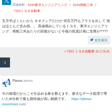
関連銘柄
東洋エンジニアリング
商船三井
6330
9104
トヨタ自動車
7203
五月半ばくらいから キオクシアだけが 何百万円もプラスを出して 他
はほとんど含み損。。 高値掴みしているトヨタ、東洋エンジニアリ
ング、商船三井あたりの回復がないと今後の投資計画に支障が????
全文表示
7203
トヨタ自動車
株式/株価
1
Plenus
Plenus
plenus
今の相場だからこそ仕込める株を教えます。膨大なデータ処理で導
いたAI分析で最も期待値が高い銘柄です。
https://plenus-
investment.com/