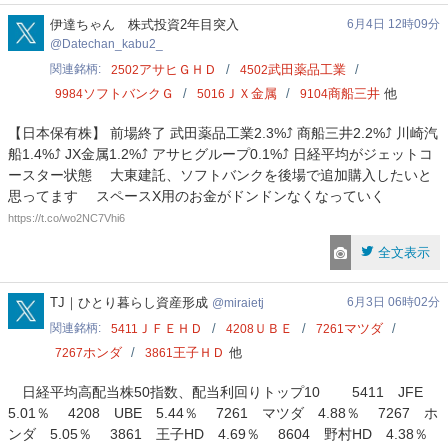
Datechan_kabu2_
伊達ちゃん 株式投資2年目突入
6月4日 12時09分
Datechan_kabu2_
関連銘柄
アサヒＧＨＤ
武田薬品工業
2502
4502
ソフトバンクＧ
ＪＸ金属
商船三井
他
9984
5016
9104
【日本保有株】 前場終了 武田薬品工業2.3%⤴️ 商船三井2.2%⤴️ 川崎汽
船1.4%⤴️ JX金属1.2%⤴️ アサヒグループ0.1%⤴️ 日経平均がジェットコ
ースター状態 大東建託、ソフトバンクを後場で追加購入したいと
思ってます スペースX用のお金がドンドンなくなっていく
https://t.co/wo2NC7Vhi6
全文表示
miraietj
TJ｜ひとり暮らし資産形成
6月3日 06時02分
miraietj
関連銘柄
ＪＦＥＨＤ
ＵＢＥ
マツダ
5411
4208
7261
ホンダ
王子ＨＤ
他
7267
3861
日経平均高配当株50指数、配当利回りトップ10 5411 JFE
5.01％ 4208 UBE 5.44％ 7261 マツダ 4.88％ 7267 ホ
ンダ 5.05％ 3861 王子HD 4.69％ 8604 野村HD 4.38％