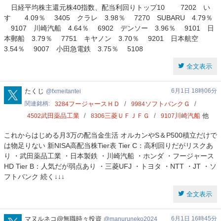
日経平均株主還元株40指数、配当利回りトップ10 7202 い
すゞ 4.09％ 3405 クラレ 3.98％ 7270 SUBARU 4.79％
9107 川崎汽船 4.64％ 6902 デンソー 3.96％ 9101 日
本郵船 3.79％ 7751 キヤノン 3.70％ 9201 日本航空
3.54％ 9007 小田急電鉄 3.75％ 5108
全文表示
fxmeitantei
たくじ
6月1日 18時06分
fxmeitantei
関連銘柄
フージャースＨＤ
ソフトバンクＧ
3284
9984
武田薬品工業
三菱ＵＦＪＦＧ
川崎汽船
他
4502
8306
9107
これからはじめる月3万の配当金生活 オルカンやS＆P500積立だけで
は物足りない 新NISA高配当株Tier表 Tier C：高利回りだがリスクあ
り ・武田薬品工業 ・日本製鉄 ・川崎汽船 ・ホンダ ・フージャース
HD Tier B：人気だが弱点あり ・三菱UFJ ・トヨタ ・NTT ・JT ・ソ
フトバンク 続く↓↓↓
全文表示
manuruneko2024
マヌルネコ@無職時々投資
6月1日 16時45分
manuruneko2024