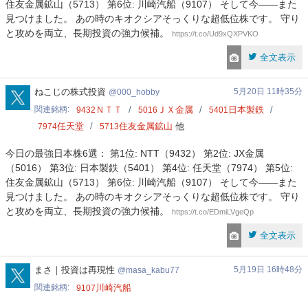
住友金属鉱山（5713） 第6位: 川崎汽船（9107） そして今——また
見つけました。 あの時のキオクシアそっくりな超低位株です。 守り
と攻めを両立、長期投資の強力候補。
https://t.co/Ud9xQXPVKO
全文表示
000_hobby
ねこじの株式投資
5月20日 11時35分
000_hobby
関連銘柄
ＮＴＴ
ＪＸ金属
日本製鉄
9432
5016
5401
任天堂
住友金属鉱山
他
7974
5713
今日の最強日本株6選： 第1位: NTT（9432） 第2位: JX金属
（5016） 第3位: 日本製鉄（5401） 第4位: 任天堂（7974） 第5位:
住友金属鉱山（5713） 第6位: 川崎汽船（9107） そして今——また
見つけました。 あの時のキオクシアそっくりな超低位株です。 守り
と攻めを両立、長期投資の強力候補。
https://t.co/EDmiLVgeQp
全文表示
masa_kabu77
まさ｜投資は再現性
5月19日 16時48分
masa_kabu77
関連銘柄
川崎汽船
9107