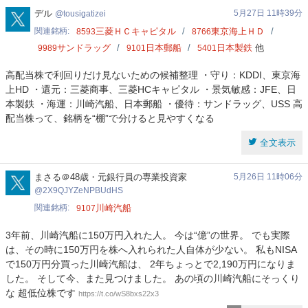
tousigatizei
デル
5月27日 11時39分
tousigatizei
関連銘柄
三菱ＨＣキャピタル
東京海上ＨＤ
8593
8766
サンドラッグ
日本郵船
日本製鉄
他
9989
9101
5401
高配当株で利回りだけ見ないための候補整理 ・守り：KDDI、東京海
上HD ・還元：三菱商事、三菱HCキャピタル ・景気敏感：JFE、日
本製鉄 ・海運：川崎汽船、日本郵船 ・優待：サンドラッグ、USS 高
配当株って、銘柄を“棚”で分けると見やすくなる
全文表示
2X9QJYZeNPBUdHS
まさる＠48歳・元銀行員の専業投資家
5月26日 11時06分
2X9QJYZeNPBUdHS
関連銘柄
川崎汽船
9107
3年前、川崎汽船に150万円入れた人。 今は“億”の世界。 でも実際
は、その時に150万円を株へ入れられた人自体が少ない。 私もNISA
で150万円分買った川崎汽船は、 2年ちょっとで2,190万円になりま
した。 そして今、また見つけました。 あの頃の川崎汽船にそっくり
な 超低位株です
https://t.co/wS8bxs22x3