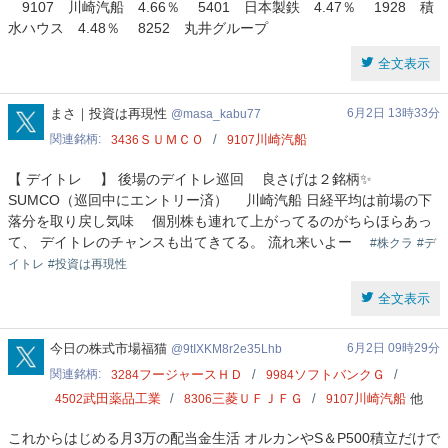
9107 川崎汽船 4.66％ 5401 日本製鉄 4.47％ 1928 積
水ハウス 4.48％ 8252 丸井グループ
全文表示
masa_kabu77
まさ｜投資は再現性
6月2日 13時33分
masa_kabu77
関連銘柄
ＳＵＭＣＯ
川崎汽船
3436
9107
【 デイトレ 】 後場のデイトレ巡回 良さげは２銘柄✨
SUMCO（巡回中にエントリー済） 川崎汽船 日経平均は前場の下
落分を取り戻し気味 個別株も連れて上がってるのがちらほらあっ
て、 デイトレのチャンスも出てきてる。 流れ来いよー
#株クラ
#デ
イトレ
#投資は再現性
全文表示
9tIXKM8r2e35Lhb
今日の株式市場福猫
6月2日 09時29分
9tIXKM8r2e35Lhb
関連銘柄
フージャースＨＤ
ソフトバンクＧ
3284
9984
武田薬品工業
三菱ＵＦＪＦＧ
川崎汽船
他
4502
8306
9107
これからはじめる月3万の配当金生活 オルカンやS＆P500積立だけで