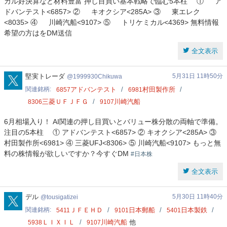
カル好決算など材料豊富 押し目買い基本戦略で臨む5本柱 ① ア
ドバンテスト<6857> ② キオクシア<285A> ③ 東エレク
<8035> ④ 川崎汽船<9107> ⑤ トリケミカル<4369> 無料情報
希望の方はをDM送信
全文表示
1999930Chikuwa
堅実トレーダ
5月31日 11時50分
1999930Chikuwa
関連銘柄
アドバンテスト
村田製作所
6857
6981
三菱ＵＦＪＦＧ
川崎汽船
8306
9107
6月相場入り！ AI関連の押し目買いとバリュー株分散の両軸で準備。
注目の5本柱 ① アドバンテスト<6857> ② キオクシア<285A> ③
村田製作所<6981> ④ 三菱UFJ<8306> ⑤ 川崎汽船<9107> もっと無
料の株情報が欲しいですか？今すぐDM
#日本株
全文表示
tousigatizei
デル
5月30日 11時40分
tousigatizei
関連銘柄
ＪＦＥＨＤ
日本郵船
日本製鉄
5411
9101
5401
ＬＩＸＩＬ
川崎汽船
他
5938
9107