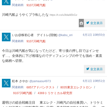
関連銘柄
川崎汽船
9107
川崎汽船ようやくプラ転したな
https://t.co/u3IdaAEkGz
全文表示
kabu_eri
いお@株初心者 デイトレ(現物)
6月1日 10時55分
kabu_eri
関連銘柄
川崎汽船
9107
今日は川崎汽船が気になってたけど、寄り後の押し目ではインせ
ず…。全体的に下げ相場なのでディフェンシブの中でも強め・素直
な銘柄へ切替。
全文表示
yamaasu4973
松本 さやか
6月1日 10時51分
yamaasu4973
関連銘柄
アドバンテスト
東京エレクトロン
6857
8035
川崎汽船
トリケミカル研究所
9107
4369
週明けの総合戦略注目 東エレク・川崎汽の自社株買い、トリケミ