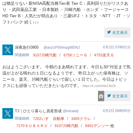
は物足りない 新NISA高配当株Tier表 Tier C：高利回りだがリスクあ
り ・武田薬品工業 ・日本製鉄 ・川崎汽船 ・ホンダ ・フージャース
HD Tier B：人気だが弱点あり ・三菱UFJ ・トヨタ ・NTT ・JT ・ソ
フトバンク 続く↓↓↓
全文表示
avz1P56ImagWDNJ
深夜急行0905
6月2日 07時01分
avz1P56ImagWDNJ
関連銘柄
川崎汽船
ソニーＧ
楽天Ｇ
9107
6758
4755
おはようございます。 今朝のまあ晴れてます。今日も30°付近まで気
温が上がる晴れの１日になるようです。 昨日上がった保有株は、ソ
ニーＧ、楽天、川崎汽船ぐらいで寂しい１日でした。今日はトピッ
クスにも頑張っていただきたいものです。
https://t.co/eXelsC8sDi
全文表示
miraietj
TJ｜ひとり暮らし資産形成
6月2日 06時00分
miraietj
関連銘柄
いすゞ自動車
クラレ
7202
3405
ＳＵＢＡＲＵ
川崎汽船
デンソー
他
7270
9107
6902