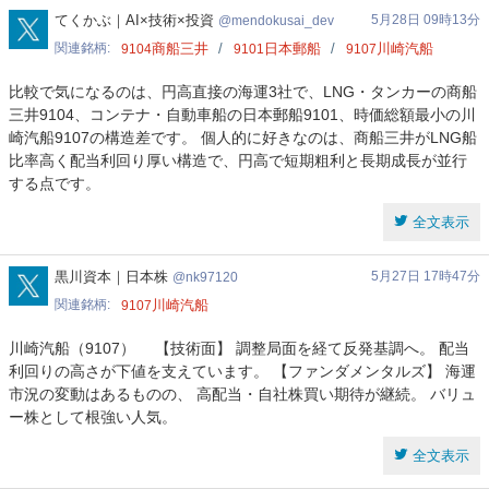
mendokusai_dev
てくかぶ｜AI×技術×投資
5月28日 09時13分
mendokusai_dev
関連銘柄
商船三井
日本郵船
川崎汽船
9104
9101
9107
比較で気になるのは、円高直接の海運3社で、LNG・タンカーの商船
三井9104、コンテナ・自動車船の日本郵船9101、時価総額最小の川
崎汽船9107の構造差です。 個人的に好きなのは、商船三井がLNG船
比率高く配当利回り厚い構造で、円高で短期粗利と長期成長が並行
する点です。
全文表示
nk97120
黒川資本｜日本株
5月27日 17時47分
nk97120
関連銘柄
川崎汽船
9107
川崎汽船（9107） 【技術面】 調整局面を経て反発基調へ。 配当
利回りの高さが下値を支えています。 【ファンダメンタルズ】 海運
市況の変動はあるものの、 高配当・自社株買い期待が継続。 バリュ
ー株として根強い人気。
全文表示