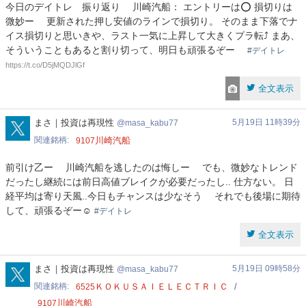
今日のデイトレ 振り返り 川崎汽船： エントリーは⭕ 損切りは
微妙ー 更新された押し安値のラインで損切り。 そのまま下落でナ
イス損切りと思いきや、ラスト一気に上昇して大きくプラ転⤴️ まあ、
そういうこともあると割り切って、明日も頑張るぞー
#デイトレ
https://t.co/D5jMQDJlGf
全文表示
masa_kabu77
まさ｜投資は再現性
5月19日 11時39分
masa_kabu77
関連銘柄
川崎汽船
9107
前引け乙ー 川崎汽船を逃したのは悔しー でも、微妙なトレンド
だったし継続には前日高値ブレイクが必要だったし.. 仕方ない。 日
経平均は寄り天風..今日もチャンスは少なそう それでも後場に期待
して、頑張るぞー☺️
#デイトレ
全文表示
masa_kabu77
まさ｜投資は再現性
5月19日 09時58分
masa_kabu77
関連銘柄
ＫＯＫＵＳＡＩＥＬＥＣＴＲＩＣ
6525
川崎汽船
9107