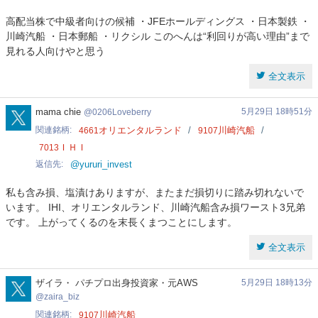
高配当株で中級者向けの候補 ・JFEホールディングス ・日本製鉄 ・
川崎汽船 ・日本郵船 ・リクシル このへんは“利回りが高い理由”まで
見れる人向けやと思う
全文表示
0206Loveberry
mama chie
5月29日 18時51分
0206Loveberry
関連銘柄
オリエンタルランド
川崎汽船
4661
9107
ＩＨＩ
7013
返信先
@yururi_invest
私も含み損、塩漬けありますが、またまだ損切りに踏み切れないで
います。 IHI、オリエンタルランド、川崎汽船含み損ワースト3兄弟
です。 上がってくるのを末長くまつことにします。
全文表示
zaira_biz
ザイラ・ パチプロ出身投資家・元AWS
5月29日 18時13分
zaira_biz
関連銘柄
川崎汽船
9107