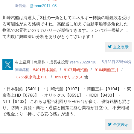
返信先
@tomo2011_08
川崎汽船は海運大手3社の一角としてエネルギー轉換の哩銃吹を受け
る可能性がある銘柄ですね。高配当に加えて自動車船等多角化した
物流でお元強いのリカバリーが期待できます。テンバガー候補とし
て凷度に興味深い分析をありがとうございます！
全文表示
emi20220730
村上征輝 | 急騰株・成長株投資
5月28日 22時44分
emi20220730
関連銘柄
日本製鉄
川崎汽船
商船三井
5401
9107
9104
東京海上ＨＤ
オリックス
他
8766
8591
・日本製鉄【5401】 ・川崎汽船【9107】 ・商船三井【9104】 ・東
京海上HD【8766】 ・オリックス【8591】 ・KDDI【9433】 ・
NTT【9432】 これらは配当利回り4〜6%台が多く、優待銘柄も混ざ
り、防衛・資源・商社・通信と国策に絡む業種が目立つ。 不安相場
で現金より「持ってる安心感」が違う。
全文表示