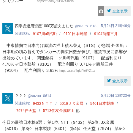
ジでブルー
https://t.co/Q35EcZShWh
全文表示
siki_fx_618
四季@運用資産1000万超えました
5月24日 21時46分
siki_fx_618
関連銘柄
川崎汽船
日本郵船
商船三井
9107
9101
9104
中東情勢で日本向け原油の洋上積み替え（STS）が急増 外国船→
日本船の積み替えでタンカーの拘束日数が伸び、運賃市況に影響が
出始めています。 関連銘柄 ✅川崎汽船（9107） 配当利回り
4.78% ✅日本郵船（9101） 配当利回り 3.71% ✅商船三井
（9104） 配当利回り 3.63%
https://t.co/4qNPk6YZ1a
全文表示
suzuu_0614
？？？
5月20日 12時23分
suzuu_0614
関連銘柄
ＮＴＴ
ＪＸ金属
日本製鉄
9432
5016
5401
任天堂
住友金属鉱山
他
7974
5713
今日の最強日本株6選： 第1位: NTT（9432） 第2位: JX金属
（5016） 第3位: 日本製鉄（5401） 第4位: 任天堂（7974） 第5位: