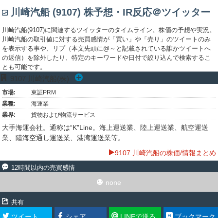
川崎汽船 (9107) 株予想・IR反応＠ツイッター
川崎汽船(9107)に関連するツイッターのタイムライン。株価の予想や実況。
川崎汽船の取引値に対する売買感情が「買い」や「売り」のツイートのみ
を表示する事や、リプ（本文先頭に@～と記載されている誰かツイートへ
の返信）を除外したり、特定のキーワードや日付で絞り込んで検索するこ
とも可能です。
9107
川崎汽船(株)
市場:
東証PRM
業種:
海運業
業界:
貨物および物流サービス
大手海運会社。通称は“K”Line。海上運送業、陸上運送業、航空運送
業、陸海空通し運送業、港湾運送業等。
9107 川崎汽船の株価/情報まとめ
12時間以内の売買感情
none
共有
ツイート
シェア
LINEで送る
ブックマーク