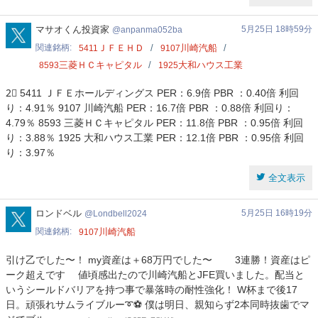
anpanma052ba
マサオくん投資家
5月25日 18時59分
anpanma052ba
関連銘柄
ＪＦＥＨＤ
川崎汽船
5411
9107
三菱ＨＣキャピタル
大和ハウス工業
8593
1925
2⃣ 5411 ＪＦＥホールディングス PER：6.9倍 PBR ：0.40倍 利回
り：4.91％ 9107 川崎汽船 PER：16.7倍 PBR ：0.88倍 利回り：
4.79％ 8593 三菱ＨＣキャピタル PER：11.8倍 PBR ：0.95倍 利回
り：3.88％ 1925 大和ハウス工業 PER：12.1倍 PBR ：0.95倍 利回
り：3.97％
全文表示
Londbell2024
ロンドベル
5月25日 16時19分
Londbell2024
関連銘柄
川崎汽船
9107
引け乙でした〜！ my資産は＋68万円でした〜 3連勝！資産はピ
ーク超えです 値頃感出たので川崎汽船とJFE買いました。配当と
いうシールドバリアを持つ事で暴落時の耐性強化！ W杯まで後17
日。頑張れサムライブルー➰⚽️ 僕は明日、親知らず2本同時抜歯でマ