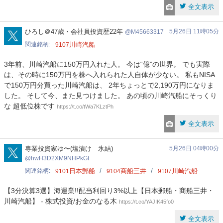
全文表示
M45663317
ひろし＠47歳・会社員投資歴22年
5月26日 11時05分
M45663317
関連銘柄
川崎汽船
9107
3年前、川崎汽船に150万円入れた人。 今は“億”の世界。 でも実際
は、その時に150万円を株へ入れられた人自体が少ない。 私もNISA
で150万円分買った川崎汽船は、 2年ちょっとで2,190万円になりま
した。 そして今、また見つけました。 あの頃の川崎汽船にそっくり
な 超低位株です
https://t.co/tWa7KLztPh
全文表示
hwH3D2XM9NHPkGt
専業投資家ゆ〜(塩漬け 氷結)
5月26日 04時00分
hwH3D2XM9NHPkGt
関連銘柄
日本郵船
商船三井
川崎汽船
9101
9104
9107
【3分決算3選】海運業!!配当利回り3%以上【日本郵船・商船三井・
川崎汽船】 - 株式投資/お金のなる木
https://t.co/YAJIK45fo0
全文表示