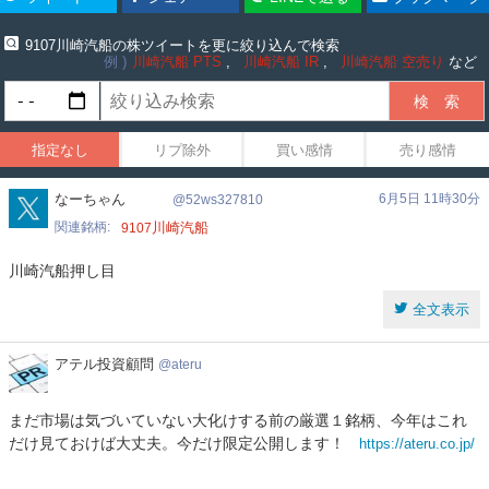
9107川崎汽船の株ツイートを更に絞り込んで検索
例
川崎汽船 PTS
川崎汽船 IR
川崎汽船 空売り
など
指定なし
リプ除外
買い感情
売り感情
52ws327810
なーちゃん
6月5日 11時30分
52ws327810
関連銘柄
川崎汽船
9107
川崎汽船押し目
全文表示
ア
アテル投資顧問
ateru
テ
ル
まだ市場は気づいていない大化けする前の厳選１銘柄、今年はこれ
投
だけ見ておけば大丈夫。今だけ限定公開します！
https://ateru.co.jp/
資
顧
問