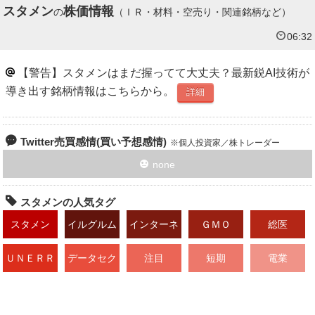
スタメン
株価情報
の
（ＩＲ・材料・空売り・関連銘柄など）
06:32
【警告】スタメンはまだ握ってて大丈夫？最新鋭AI技術が
導き出す銘柄情報はこちらから。
詳細
Twitter売買感情(買い予想感情)
個人投資家／株トレーダー
none
スタメンの人気タグ
スタメン
イルグルム
インターネ
ＧＭＯ
総医
ット
ＵＮＥＲＲ
データセク
注目
短期
電業
Ｙ
ション