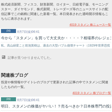
株式経済新聞、フィスコ、財形新聞、ロイター、日経電子版、モーニング
スター、ダイヤモンド、株式新聞、トレーダーズ等のニュースサイトの配
信記事でこの銘柄に関連した新着一覧。本日発表された適時開示情報もこ
ちらに表示されます。
4019 スタメン
株ニュース一覧
PR
8月7日(金)06:41
今から「スタメン」を買って大丈夫か・・・・？相場界のレジェ
私、高山緑星こと前池英樹は、過去の大型バブル崩壊チャート（1929年世界恐慌
時のNYダウ暴落チャート…
記事が見つかりませんでした。
関連株ブログ
投資や株情報やデイトレのブログで更新された記事の中でスタメンに関連
したものの一覧。
4019 スタメン
株ブログ一覧
PR
8月7日(金)06:41
明日、スタメンの株価がヤバい！？売るべきか？日本株専門の投