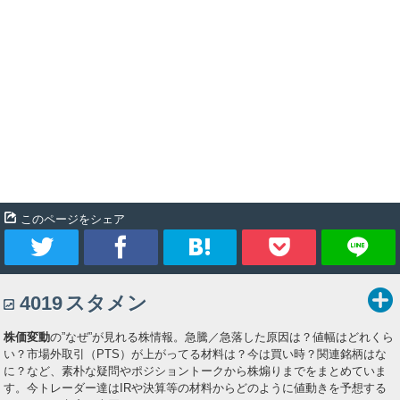
このページをシェア
ツ
シ
ブ
Pocket
4019
スタメン
イ
ェ
ッ
株価変動
の”なぜ”が見れる株情報。急騰／急落した原因は？値幅はどれくら
ー
ア
ク
い？市場外取引（PTS）が上がってる材料は？今は買い時？関連銘柄はな
に？など、素朴な疑問やポジショントークから株煽りまでをまとめていま
ト
マ
す。今トレーダー達はIRや決算等の材料からどのように値動きを予想する