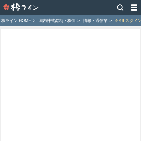
株
ラ
イ
株ライン HOME
>
国内株式銘柄・株価
>
情報・通信業
>
4019 スタメ
ン
［ツ
イ
ッ
タ
ー
で
株
価
予
想
お
す
す
め
銘
柄］