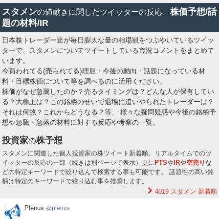
スタメン
株価予想/話
の値動きに関したツイッターの反応
題の材料/IR
日本株トレーダー達が毎日膨大な量の相場観をつぶやいているツイッ
ターで、スタメンについてツイートしている市況コメントをまとめて
います。
今買われてる(売られてる)理屈・今後の動向・話題になっている材
料・目標株価について等を調べるのに活用ください。
株価がなぜ急騰したのか？売るタイミングは？どんな人が保有してい
る？大株主は？この銘柄のせいで退場に追いやられたトレーダーは？
それは何故？これからどうなる？等、 様々な疑問疑惑や今後の銘柄予
想や急騰・急落の材料に対する反応や考察の一覧。
投資家
株予想
の
スタメンに関連した個人投資家の株ツイート新着順。リアルタイムでのツ
イッターの反応の一部（続きは別ページで表示）更に
PTS
や
IR
や
空売り
な
どの特定キーワードで絞り込んで検索する事も可能です。 話題性の高い銘
柄は特定のキーワードで絞り込む事を推奨します。
4019 スタメン
新着順
Plenus
Plenus
plenus