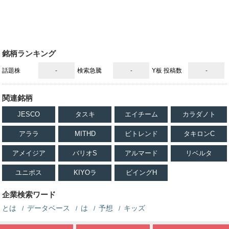
銘柄ランキング
話題株
-
検索急騰
-
Y板 投稿数
-
関連銘柄
JESCO
タスキ
エイチーム
カラダノト
アララ
MITHD
ビトレンド
タキロンC
アメイジア
バリオS
アルマード
リベルタ
ユニポス
KIYOラ
ビイングH
企業検索ワード
とは
データベース
は
予想
キッズ