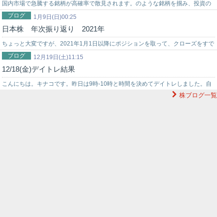
国内市場で急騰する銘柄が高確率で散見されます。のような銘柄を掴み、投資の
ブログ
世界でチャンスを狙うなら信頼できる投資助言を得ることが重要です。弊社では
1月9日(日)00:25
日本株 年次振り返り 2021年
投資戦略に困っている初心者の投資家様をサポートする環境を…
ちょっと大変ですが、2021年1月1日以降にポジションを取って、クローズをすで
ブログ
に終えた取引について、全て振り返っていきたいと思います。仮想通貨やNF…
12月19日(土)11:15
12/18(金)デイトレ結果
こんにちは。キナコです。昨日は9時-10時と時間を決めてデイトレしました。自
株ブログ一覧
戒のための備忘録です。 銘柄4019スタメン4592サンバイオ4935リ…