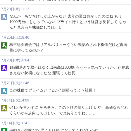
7月29日(水)11:13
なんか ちびちびしか上がらない 去年の夏は良かったのにね もう
1000円台にもなっていない プライム行くという経営は反省して ちゃ
んと見合った株価にしてほしい
7月25日(土)18:46
株主総会総会ではリアルバリューぐらい激詰めされる株価だけど真面
目にやってるのか？
7月23日(木)10:04
1時間過ぎて取引はなく出来高は800株 もう不人気っていうか、存在感
さえない銘柄になったな 頑張って社長
7月21日(火)21:46
この株価でプライムいけるか? 頑張ってよ〜社長！
7月14日(火)14:09
641とか言わずに そろそろ、この下値の切り上げ いや、高値ならどれ
くらいかを志向してほしい、ではありますね。。。
7月14日(火)10:41
値動きが地味だな 早く1000円になってくれないかな