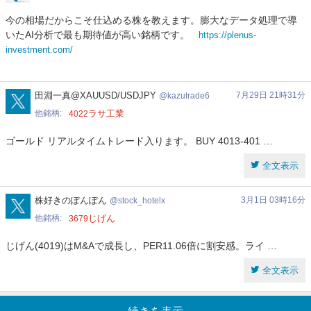
今の相場だからこそ仕込める株を教えます。膨大なデータ処理で導
いたAI分析で最も期待値が高い銘柄です。
https://plenus-
investment.com/
kazutrade6
田淵一真@XAUUSD/USDJPY
7月29日 21時31分
kazutrade6
他銘柄
ラサ工業
4022
ゴールド リアルタイムトレード入ります。 BUY 4013-401 …
全文表示
stock_hotelx
株好きのぽんぽん
3月1日 03時16分
stock_hotelx
他銘柄
じげん
3679
じげん(4019)はM&Aで成長し、PER11.06倍に割安感。ライ …
全文表示