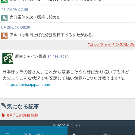
7月7日(火)12:06
大口案件を次々獲得し始めた
6月26日(金)08:39
アルゴは昨日上げた分は翌日下げるクセがある。
Yahoo!ファイナンス掲示板
新
新生ジャパン投資
shinseijapan
生
ジ
日本株クラの皆さん、これから暴落しそうな株ばかり呟いてるけど
ャ
大丈夫？こんな状況でも安定して強い銘柄を1つだけ教えますね。
パ
https://shinseijapan.com/
ン
投
資
気になる記事
8月7日の注目銘柄
© 2026 株ライン