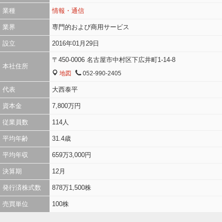
業種
情報・通信
業界
専門的および商用サービス
設立
2016年01月29日
〒450-0006 名古屋市中村区下広井町1-14-8
本社住所
地図
052-990-2405
MAP
TEL
代表
大西泰平
資本金
7,800万円
従業員数
114人
平均年齢
31.4歳
平均年収
659万3,000円
決算期
12月
発行済株式数
878万1,500株
売買単位
100株