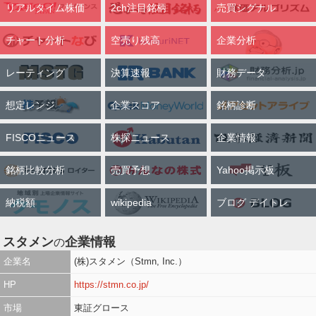
リアルタイム株価
2ch注目銘柄
売買シグナル
チャート分析
空売り残高
企業分析
レーティング
決算速報
財務データ
想定レンジ
企業スコア
銘柄診断
FISCOニュース
株探ニュース
企業情報
銘柄比較分析
売買予想
Yahoo掲示板
納税額
wikipedia
ブログ デイトレ
スタメン
企業情報
の
企業名
(株)スタメン（Stmn, Inc.）
HP
https://stmn.co.jp/
市場
東証グロース