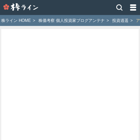
株
ラ
イ
株ライン HOME
>
株価考察 個人投資家ブログアンテナ
>
投資逍遥
>
ア
ン
［ツ
イ
ッ
タ
ー
で
株
価
予
想
お
す
す
め
銘
柄］