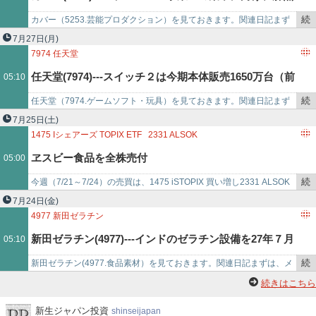
事
で
続
カバー（5253.芸能プロダクション）を見ておきます。​​​​関連日記​​​​​​​​まず
りだったメタバース事業から撤退。
き
は、メモ書きです。・買付候補銘柄。・2023年3月期の1株…
7月27日
(月)
を
7974
任天堂
記
任天堂(7974)---スイッチ２は今期本体販売1650万台（前
05:10
事
で
続
任天堂（7974.ゲームソフト・玩具）を見ておきます。​​​​​​​​​​​​関連日記​​​​​​​​​​​​まず
期1986万台）、ソフト6000万本（同4871万本）計画。
き
は、メモ書きです。・買付候補銘柄。…
7月25日
(土)
を
1475
Iシェアーズ TOPIX ETF
2331
ALSOK
記
2897
日清食品ホールディングス
ヱスビー食品を全株売付
05:00
事
8306
三菱UFJフィナンシャル・グループ
2805
ヱスビー食品
で
続
今週（7/21～7/24）の売買は、1475 iSTOPIX 買い増し2331 ALSOK
き
買い増し2897 日清食品HD 買い増し8306 三菱U…
7月24日
(金)
を
4977
新田ゼラチン
記
新田ゼラチン(4977)---インドのゼラチン設備を27年７月
05:10
事
で
続
新田ゼラチン(4977.食品素材）を見ておきます。​​​関連日記​​​まずは、メ
稼働で年産4500ｔから7500ｔに増強へ。
き
モ書きです。・買付候補銘柄。・2025年3月期の1株当たり純資産
続きはこちら
を
は、…
記
新
新生ジャパン投資
shinseijapan