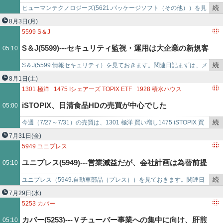
で
続
ヒューマンテクノロジーズ(5621.パッケージソフト（その他））を見
システムは前期の課金対象拡大一服。が、中小企業向け
き
ておきます。​​関連日記​​​​​​​まずは、メモ書きです。・買付候補銘柄。・
8月3日
(月)
を
2…
5599
S＆J
中心に新規顧客積み上がる。
記
S＆J(5599)---セキュリティ監視・運用は大企業の新規客
05:10
事
で
続
S＆J(5599.情報セキュリティ）を見ておきます。​​​関連日記​​​​​​まずは、メ
獲得、継続利用とも順調。
き
モ書きです。・保有銘柄。・2024年3月期の1株当たり純資産…
8月1日
(土)
を
1301
極洋
1475
Iシェアーズ TOPIX ETF
1928
積水ハウス
記
2331
ALSOK
2897
日清食品ホールディングス
8303
SBI新生銀行
iSTOPIX、日清食品HDの売買が中心でした
05:00
事
で
続
今週（7/27～7/31）の売買は、1301 極洋 買い増し1475 iSTOPIX 買
き
い増し1928 積水ハウス 買い増し2331 ALSOK 買…
7月31日
(金)
を
5949
ユニプレス
記
ユニプレス(5949)---営業減益だが、会社計画は為替前提
05:10
事
で
続
ユニプレス（5949.自動車部品（プレス））を見ておきます。​​関連日
など保守的。特損一巡。
き
記​​​まずは、メモ書きです。・買付候補銘柄。・2024年3月期の1株当
7月29日
(水)
を
たり純…
5253
カバー
記
カバー(5253)---Ｖチューバー事業への集中に向け、肝煎
05:10