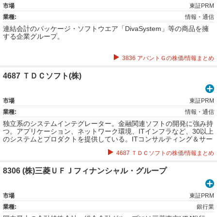
市場
東証PRM
業種:
情報・通信
連結会計のパッケージ・ソフトウエア「DivaSystem」等の商品を擁
する企業グループ。
3836 アバントＧの株価/情報まとめ
4687 ＴＤＣソフト(株)
市場
東証PRM
業種:
情報・通信
独立系のシステムインテグレーター。金融関連ソフトの開発に強み持
つ。アプリケーション、ネットワーク環境、ITインフラなど、30以上
のシステムとプロダクトを提供している。ITコンサルティング＆サー
ビス、金融ITソリューション、公共法人ITソリューション、プラット
4687 ＴＤＣソフトの株価/情報まとめ
フォームソリューション等。
8306 (株)三菱ＵＦＪフィナンシャル・グループ
市場
東証PRM
業種:
銀行業