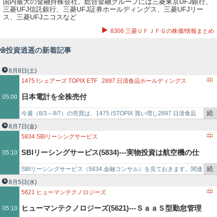
国内最大の金融持株会社。総合金融グループには三菱東京UFJ銀行、
三菱UFJ信託銀行、三菱UFJ証券ホールディングス、三菱UFJリー
ス、三菱UFJニコスなど
8306 三菱ＵＦＪＦＧの株価/情報まとめ
投資逍遥の新着記事
8月8日
(土)
1475
Iシェアーズ TOPIX ETF
2897
日清食品ホールディングス
3176
三洋貿易
4746
東計電算
9908
DENKEI
日本電計を全株売付
05:00
続
今週（8/3～8/7）の売買は、1475 iSTOPIX 買い増し2897 日清食品
き
HD 買い増し1475 iSTOPIX 一部売り2897 日清食…
8月7日
(金)
を
5834
SBIリーシングサービス
記
SBIリーシングサービス(5834)---実物投資は航空機の仕
05:10
事
で
続
SBIリーシングサービス（5834.金融コンサル）を見ておきます。​​​​​関連
入れ競争激化で頭打ち。ただ、小口化商品は航空機・船
き
日記​​​​​​​​まずは、メモ書きです。・保有銘柄。・2023年3…
8月5日
(水)
を
5621
ヒューマンテクノロジーズ
舶ともに引き合い堅調。
記
ヒューマンテクノロジーズ(5621)---ＳａａＳ型勤怠管理
05:10
事