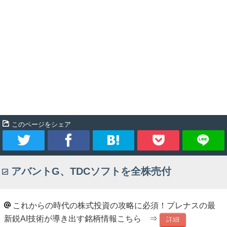
このページをシェア
ツ
シ
ブ
Pocket
アバントG、TDCソフトを全株売付
イ
ェ
ッ
ー
ア
ク
これからの時代の株式投資の攻略に必須！プレナスの最
新鋭AI技術が導き出す銘柄情報こちら ⇒
ト
マ
詳細