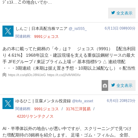
ｼﾞｪｺｽ…この地合いでか…
全文表示
_isi555_
しんご｜日本高配当株マニア
6月13日 09時00分
_isi555_
関連銘柄
ジェコス
9991
あの本に載ってた銘柄の「今」は？ ️ジェコス（9991） 【配当利回
り 4.61%】 1968年設立・建設現場を支える重仮設鋼材リースの最大
手 JFEグループ / 東証プライム上場 ✅ 基本指標5つ △ 連続増配
・・・3期連続（来期は据え置き予想・10期以上減配なし） ○ 配当性
向
https://t.co/q6DcJ8NUeG
https://t.co/j3VilVW0Xv
全文表示
tofu_asset
ゆるひこ | 豆腐メンタル投資録
6月4日 20時23分
tofu_asset
関連銘柄
ジェコス
三洋貿易
9991
3176
リケンテクノス
4220
AI・半導体以外の地合いが悪い中ですが、スクリーニングで見つけ
た増配期待の3銘柄を紹介します。 足場・ゴム・フィルム。 全部、