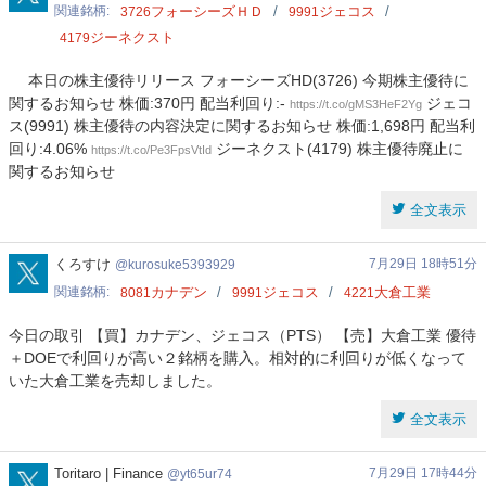
関連銘柄
フォーシーズＨＤ
ジェコス
3726
9991
ジーネクスト
4179
本日の株主優待リリース フォーシーズHD(3726) 今期株主優待に
関するお知らせ 株価:370円 配当利回り:-
ジェコ
https://t.co/gMS3HeF2Yg
ス(9991) 株主優待の内容決定に関するお知らせ 株価:1,698円 配当利
回り:4.06%
ジーネクスト(4179) 株主優待廃止に
https://t.co/Pe3FpsVtId
関するお知らせ
全文表示
kurosuke5393929
くろすけ
7月29日 18時51分
kurosuke5393929
関連銘柄
カナデン
ジェコス
大倉工業
8081
9991
4221
今日の取引 【買】カナデン、ジェコス（PTS） 【売】大倉工業 優待
＋DOEで利回りが高い２銘柄を購入。相対的に利回りが低くなって
いた大倉工業を売却しました。
全文表示
yt65ur74
Toritaro | Finance
7月29日 17時44分
yt65ur74