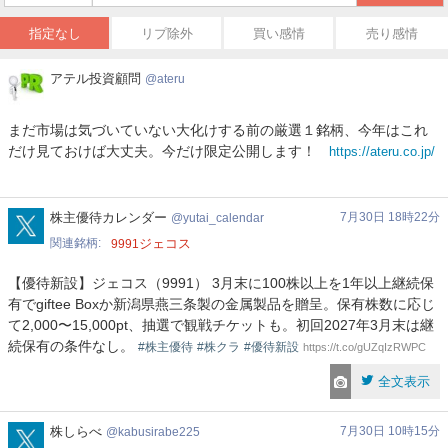
指定なし
リプ除外
買い感情
売り感情
ア
アテル投資顧問
ateru
テ
ル
まだ市場は気づいていない大化けする前の厳選１銘柄、今年はこれ
投
だけ見ておけば大丈夫。今だけ限定公開します！
https://ateru.co.jp/
資
顧
問
yutai_calendar
株主優待カレンダー
7月30日 18時22分
yutai_calendar
関連銘柄
ジェコス
9991
【優待新設】ジェコス（9991） 3月末に100株以上を1年以上継続保
有でgiftee Boxか新潟県燕三条製の金属製品を贈呈。保有株数に応じ
て2,000〜15,000pt、抽選で観戦チケットも。初回2027年3月末は継
続保有の条件なし。
#株主優待
#株クラ
#優待新設
https://t.co/gUZqIzRWPC
全文表示
kabusirabe225
株しらべ
7月30日 10時15分
kabusirabe225