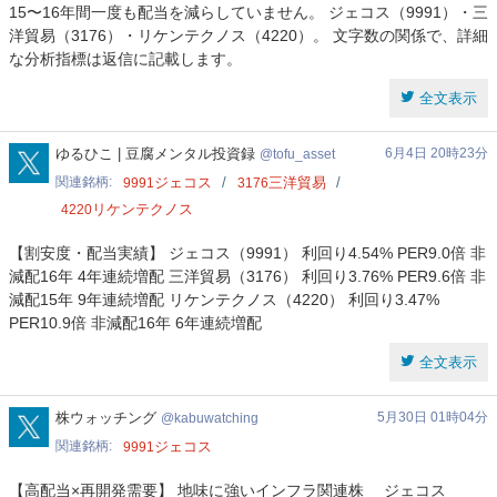
15〜16年間一度も配当を減らしていません。 ジェコス（9991）・三
洋貿易（3176）・リケンテクノス（4220）。 文字数の関係で、詳細
な分析指標は返信に記載します。
全文表示
tofu_asset
ゆるひこ | 豆腐メンタル投資録
6月4日 20時23分
tofu_asset
関連銘柄
ジェコス
三洋貿易
9991
3176
リケンテクノス
4220
【割安度・配当実績】 ジェコス（9991） 利回り4.54% PER9.0倍 非
減配16年 4年連続増配 三洋貿易（3176） 利回り3.76% PER9.6倍 非
減配15年 9年連続増配 リケンテクノス（4220） 利回り3.47%
PER10.9倍 非減配16年 6年連続増配
全文表示
kabuwatching
株ウォッチング
5月30日 01時04分
kabuwatching
関連銘柄
ジェコス
9991
【高配当×再開発需要】 地味に強いインフラ関連株 ジェコス