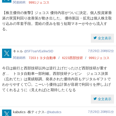
関連銘柄
ジェコス
9991
【株主優待の衝撃】ジェコス 優待内容がついに決定。個人投資家垂
涎の実質利回り改善策が動き出した。 優待新設・拡充は個人株主取
り込みの常套手段。需給の歪みを狙う短期マネーが今から流入す
る。
全文表示
5F7oarVEa9iwSlD
キャル
7月29日 20時02分
5F7oarVEa9iwSlD
関連銘柄
トヨタ自動車
西部技研
ジェコス
7203
6223
9991
今日は銀行と西部技研以外は逆行上げだったけど西部技研が重す
ぎ… トヨタ自動車一部利確。西部技研ナンピン ジェコス決算
（忘れてた）は業績順調。発表された優待内容もデジタルギフトで
わかりやすくて◯。こーいう優待は計算が容易で利回りを押し上げ
てくれるように（見えれば)と期待したくなる
全文表示
kabutics
kabutics -株ティクス-
7月29日 20時01分
kabutics