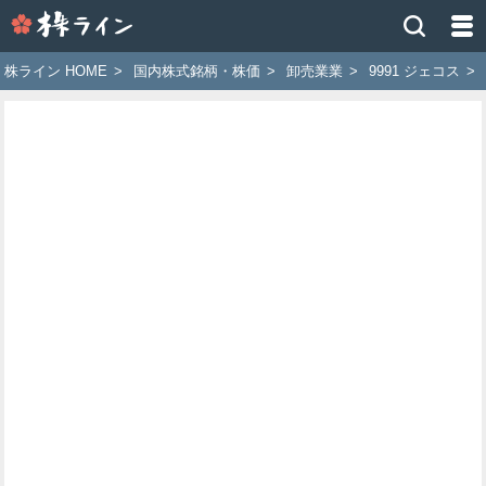
株
ラ
イ
株ライン HOME
>
国内株式銘柄・株価
>
卸売業業
>
9991 ジェコス
>
ン
［ツ
イ
ッ
タ
ー
で
株
価
予
想
お
す
す
め
銘
柄］