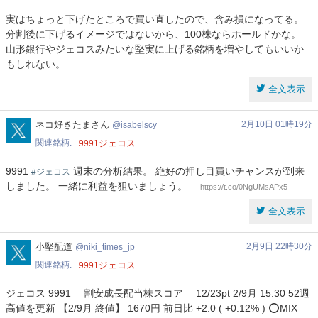
実はちょっと下げたところで買い直したので、含み損になってる。
分割後に下げるイメージではないから、100株ならホールドかな。
山形銀行やジェコスみたいな堅実に上げる銘柄を増やしてもいいか
もしれない。
全文表示
isabelscy
ネコ好きたまさん
2月10日 01時19分
isabelscy
関連銘柄
ジェコス
9991
9991
週末の分析結果。 絶好の押し目買いチャンスが到来
#ジェコス
しました。 一緒に利益を狙いましょう。
https://t.co/0NgUMsAPx5
全文表示
niki_times_jp
小堅配道
2月9日 22時30分
niki_times_jp
関連銘柄
ジェコス
9991
ジェコス 9991 割安成長配当株スコア 12/23pt 2/9月 15:30 52週
高値を更新 【2/9月 終値】 1670円 前日比 +2.0 ( +0.12% ) ⭕MIX