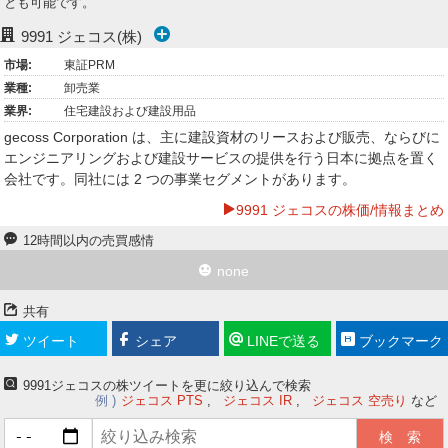
とも可能です。
ー
9991
ジェコス(株)
ク
市場:
東証PRM
業種:
卸売業
業界:
住宅建設および建設用品
gecoss Corporation は、主に建設資材のリースおよび販売、ならびに
エンジニアリングおよび建設サービスの提供を行う日本に拠点を置く
会社です。同社には 2 つの事業セグメントがあります。
9991 ジェコスの株価/情報まとめ
12時間以内の売買感情
none
共有
ツイート
シェア
LINEで送る
ブックマーク
9991ジェコスの株ツイートを更に絞り込んで検索
例
ジェコス PTS
ジェコス IR
ジェコス 空売り
など