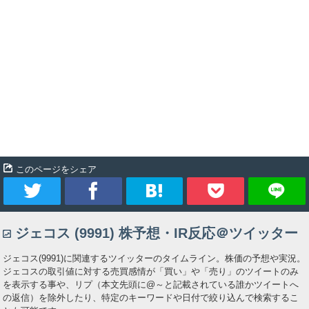
このページをシェア
ツ
シ
ブ
Pocket
ジェコス (9991) 株予想・IR反応＠ツイッター
イ
ェ
ッ
ジェコス(9991)に関連するツイッターのタイムライン。株価の予想や実況。
ー
ア
ク
ジェコスの取引値に対する売買感情が「買い」や「売り」のツイートのみ
を表示する事や、リプ（本文先頭に@～と記載されている誰かツイートへ
の返信）を除外したり、特定のキーワードや日付で絞り込んで検索するこ
ト
マ