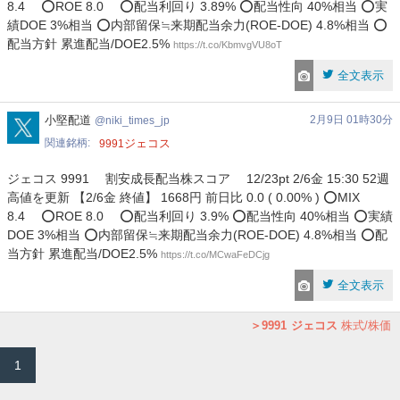
8.4 ⭕ROE 8.0 ⭕配当利回り 3.89% ⭕配当性向 40%相当 ⭕実
績DOE 3%相当 ⭕内部留保≒来期配当余力(ROE-DOE) 4.8%相当 ⭕
配当方針 累進配当/DOE2.5%
https://t.co/KbmvgVU8oT
全文表示
niki_times_jp
小堅配道
2月9日 01時30分
niki_times_jp
関連銘柄
ジェコス
9991
ジェコス 9991 割安成長配当株スコア 12/23pt 2/6金 15:30 52週
高値を更新 【2/6金 終値】 1668円 前日比 0.0 ( 0.00% ) ⭕MIX
8.4 ⭕ROE 8.0 ⭕配当利回り 3.9% ⭕配当性向 40%相当 ⭕実績
DOE 3%相当 ⭕内部留保≒来期配当余力(ROE-DOE) 4.8%相当 ⭕配
当方針 累進配当/DOE2.5%
https://t.co/MCwaFeDCjg
全文表示
9991
ジェコス
株式/株価
1