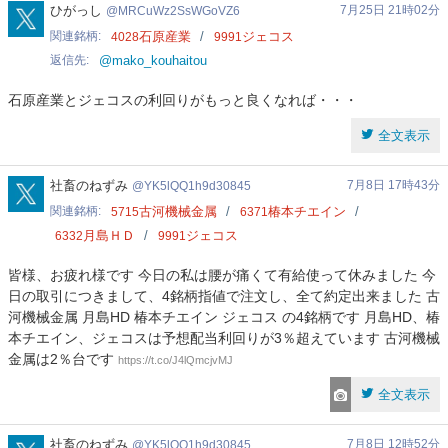
MRCuWz2SsWGoVZ6
ひがっし
7月25日 21時02分
MRCuWz2SsWGoVZ6
関連銘柄
石原産業
ジェコス
4028
9991
返信先
@mako_kouhaitou
石原産業とジェコスの利回りがもっと良くなれば・・・
全文表示
YK5lQQ1h9d30845
社畜のねずみ
7月8日 17時43分
YK5lQQ1h9d30845
関連銘柄
古河機械金属
椿本チエイン
5715
6371
月島ＨＤ
ジェコス
6332
9991
皆様、お疲れ様です 今日の私は腰が痛くて有給使って休みました 今
日の取引につきまして、4銘柄指値で注文し、全て約定出来ました 古
河機械金属 月島HD 椿本チエイン ジェコス の4銘柄です 月島HD、椿
本チエイン、ジェコスは予想配当利回りが3％超えています 古河機械
金属は2％台です
https://t.co/J4lQmcjvMJ
全文表示
YK5lQQ1h9d30845
社畜のねずみ
7月8日 12時52分
YK5lQQ1h9d30845