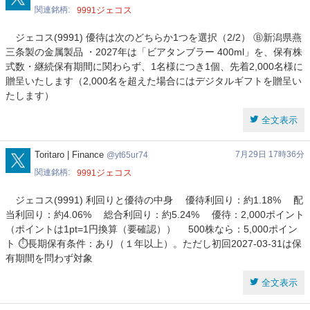
関連銘柄
ジェコス
9991
ジェコス(9991) 優待は次のどちらか1つを選択（2/2） Ⓑ新潟県燕
三条製の金属製品 ・2027年は「ビアタンブラー 400ml」を、保有株
式数・継続保有期間に関わらず、1名様につき1個、先着2,000名様に
贈呈いたします（2,000名を超えた場合にはデジタルギフトを贈呈い
たします）
全文表示
yt65ur74
Toritaro | Finance
7月29日 17時36分
yt65ur74
関連銘柄
ジェコス
9991
ジェコス(9991) 利回りと優待の中身 優待利回り：約1.18% 配
当利回り：約4.06% 総合利回り：約5.24% 優待：2,000ポイント
（ポイントは1pt=1円換算（要確認）） 500株なら：5,000ポイン
ト ⏱長期保有条件：あり（１年以上）。ただし初回2027-03-31は保
有期間を問わず対象
全文表示