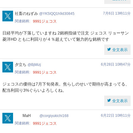
YK5lQQ1h9d30845
社畜のねずみ
7月6日 13時11分
YK5lQQ1h9d30845
関連銘柄
ジェコス
9991
日経平均が下落していますね 2銘柄指値で注文 ジェコス リョーサン
菱洋HD ともに利回りが４％超えていて魅力的な銘柄です
全文表示
BjMizj
夕立ち
6月28日 10時47分
BjMizj
関連銘柄
ジェコス
9991
ジェコスの優待は7月下旬発表。焦らしのせいで期待が高まってる、
配当利回り3%ぐらいよろしくね。
全文表示
corgiyukichi168
MaH
6月22日 10時11分
corgiyukichi168
関連銘柄
ジェコス
9991