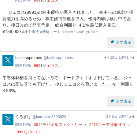
関連銘柄
ジェコス
9991
ジェコス(9991)の株主優待が導入されました。 株主への感謝と投
資魅力を高めるため、株主優待制度を導入。優待内容は検討中であ
り、後日改めて発表予定。 総合利回り: 4.1% 最低購入目安:
¥159,000
#株主優待
#優待ノート
https://t.co/30HLyD8qDz
全文表示
balletsupremes
balletsupremes
4月23日 10時14分
balletsupremes
関連銘柄
ジェコス
9991
半導体銘柄を持ってないので、ポートフォリオは下げている。 ジェ
コスは高決算でも下げた。 少しジェコスを買いました。 今、利回り
3.98%。
全文表示
kurosuke5393929
くろすけ
3月5日 20時45分
kurosuke5393929
関連銘柄
モバイルファクトリー
コーア商事ＨＤ
3912
9273
ジェコス
9991