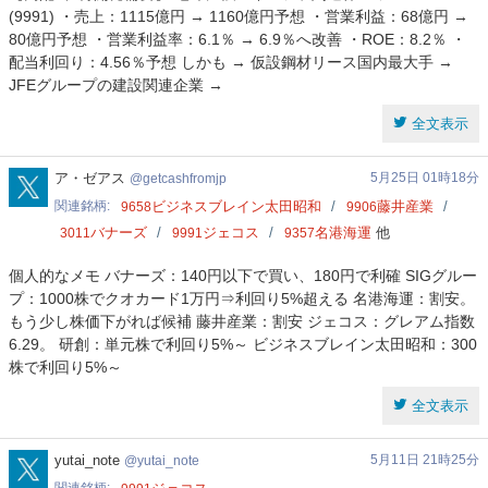
(9991) ・売上：1115億円 → 1160億円予想 ・営業利益：68億円 →
80億円予想 ・営業利益率：6.1％ → 6.9％へ改善 ・ROE：8.2％ ・
配当利回り：4.56％予想 しかも → 仮設鋼材リース国内最大手 →
JFEグループの建設関連企業 →
全文表示
getcashfromjp
ア・ゼアス
5月25日 01時18分
getcashfromjp
関連銘柄
ビジネスブレイン太田昭和
藤井産業
9658
9906
バナーズ
ジェコス
名港海運
他
3011
9991
9357
個人的なメモ バナーズ：140円以下で買い、180円で利確 SIGグルー
プ：1000株でクオカード1万円⇒利回り5%超える 名港海運：割安。
もう少し株価下がれば候補 藤井産業：割安 ジェコス：グレアム指数
6.29。 研創：単元株で利回り5%～ ビジネスブレイン太田昭和：300
株で利回り5%～
全文表示
yutai_note
yutai_note
5月11日 21時25分
yutai_note