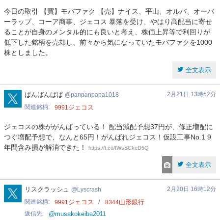
今日の取引 【買】モバファク 【売】ナイス、平山、オルバ、オーバ
ーラップ、コーア商事、ジェコス 暴落を受け、やはり高配当に寄せ
ることが自身のメンタル的にも良いと考え、株価上昇等で利回りが
低下した銘柄を売却し、前々から気になっていたモバファクを1000
株としました。
全文表示
panpanpapa1018
ぱんぱんぱぱ
2月21日 13時52分
panpanpapa1018
関連銘柄
ジェコス
9991
ジェコスの株ががんばっている！ 配当減配予想37円が、修正増配に
つぐ増配予想で、なんと65円！がんばれジェコス！仮設工事No.1 9
年間含み損が解消できた！
https://t.co/tWsSCkeD5Q
全文表示
Lyscrash
リスクラッシュ
2月20日 16時12分
Lyscrash
関連銘柄
ジェコス
山形銀行
9991
8344
返信先
@musakokeiba2011