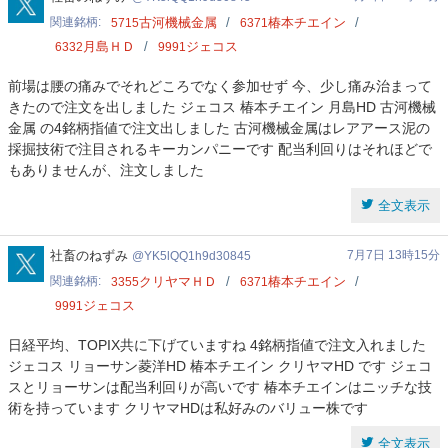
関連銘柄
古河機械金属
椿本チエイン
5715
6371
月島ＨＤ
ジェコス
6332
9991
前場は腰の痛みでそれどころでなく参加せず 今、少し痛み治まって
きたので注文を出しました ジェコス 椿本チエイン 月島HD 古河機械
金属 の4銘柄指値で注文出しました 古河機械金属はレアアース泥の
採掘技術で注目されるキーカンパニーです 配当利回りはそれほどで
もありませんが、注文しました
全文表示
YK5lQQ1h9d30845
社畜のねずみ
7月7日 13時15分
YK5lQQ1h9d30845
関連銘柄
クリヤマＨＤ
椿本チエイン
3355
6371
ジェコス
9991
日経平均、TOPIX共に下げていますね 4銘柄指値で注文入れました
ジェコス リョーサン菱洋HD 椿本チエイン クリヤマHD です ジェコ
スとリョーサンは配当利回りが高いです 椿本チエインはニッチな技
術を持っています クリヤマHDは私好みのバリュー株です
全文表示