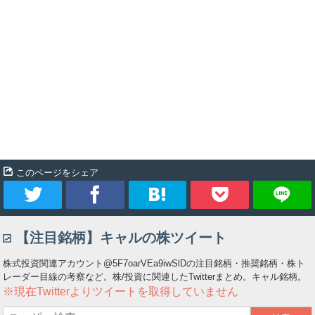
このページをシェア
ツ
シ
ブ
Pocket
【注目銘柄】キャルの株ツイート
イ
ェ
ッ
株式投資関連アカウント@5F7oarVEa9iwSlDの注目銘柄・推奨銘柄・株ト
ー
ア
ク
レーダー目線の考察など。株/投資に関連したTwitterまとめ。キャル銘柄。
※現在Twitterよりツイートを取得していません
ト
マ