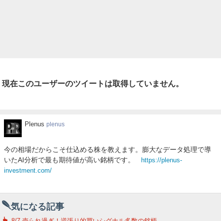
現在このユーザーのツイートは取得していません。
Plenus
Plenus
plenus
今の相場だからこそ仕込める株を教えます。膨大なデータ処理で導
いたAI分析で最も期待値が高い銘柄です。
https://plenus-
investment.com/
気になる記事
8/7 売られ過ぎ！逆張り的買いシグナル多数の銘柄