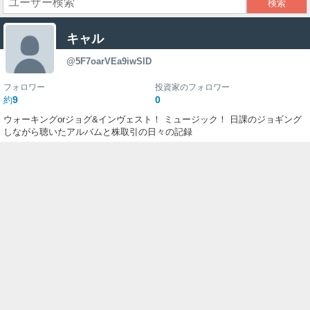
ー
キャル
ク
@5F7oarVEa9iwSlD
フォロワー
投資家のフォロワー
9
0
約
ウォーキングorジョグ&インヴェスト！ ミュージック！ 日課のジョギング
しながら聴いたアルバムと株取引の日々の記録