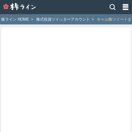
株
ラ
イ
株ライン HOME
>
株式投資ツイッターアカウント
>
キャル株ツイートま
ン
［ツ
イ
ッ
タ
ー
で
株
価
予
想
お
す
す
め
銘
柄］