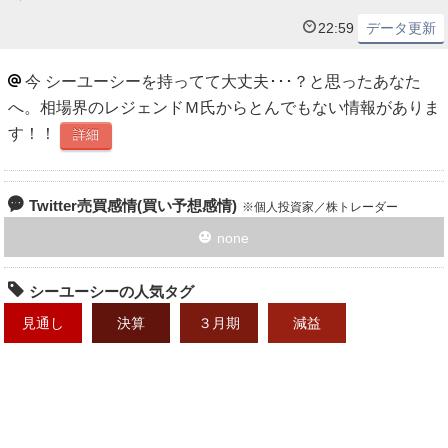
22:59
データ更新
今 シーユーシーを持ってて大丈夫･･･？と思ったあなた
へ。相場界のレジェンドＭ氏からとんでもない情報がありま
す！！
詳細
Twitter売買感情(買い予想感情)
個人投資家／株トレーダー
none
シーユーシーの人気タグ
見通し
決算
３月期
減益