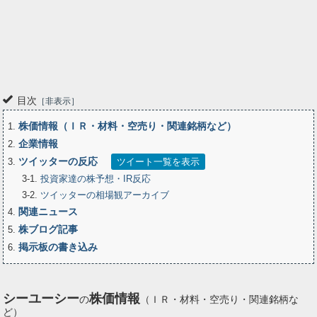
目次
非表示
株価情報（ＩＲ・材料・空売り・関連銘柄など）
1
企業情報
2
ツイッターの反応
3
ツイート一覧を表示
3-1
投資家達の株予想・IR反応
3-2
ツイッターの相場観アーカイブ
関連ニュース
4
株ブログ記事
5
掲示板の書き込み
6
シーユーシー
株価情報
の
（ＩＲ・材料・空売り・関連銘柄な
ど）