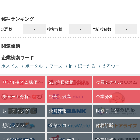
銘柄ランキング
話題株
-
検索急騰
-
Y板 投稿数
-
関連銘柄
企業検索ワード
ホスピス
ポータル
フーズ
ir
ぽーたる
えるつー
リアルタイム株価
2ch注目銘柄
売買シグナル
チャート分析
空売り残高
企業分析
レーティング
決算速報
財務データ
想定レンジ
企業スコア
銘柄診断
FISCOニュース
株探ニュース
企業情報