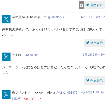
全文表示
200stocks
金の盾YouTuberの裏アカ
5月21日 01時42分
200stocks
保有株の決算が色々あったけど、バタバタしてて気づけば終わって
た。 …
全文表示
G9Lx9b
やまねこ
5月1日 09時42分
G9Lx9b
シーユーシーs安になるほどの決算だったかな？ 元々下がり続けて対
した …
全文表示
felix14051976
株プリンセス あやか Alpha
4月20日 11時41分
felix14051976
他銘柄
ダイフク
6383