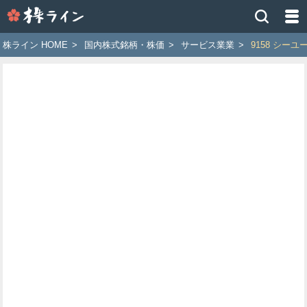
株
ラ
イ
株ライン HOME
>
国内株式銘柄・株価
>
サービス業業
>
9158 シーユ
ン
［ツ
イ
ッ
タ
ー
で
株
価
予
想
お
す
す
め
銘
柄］