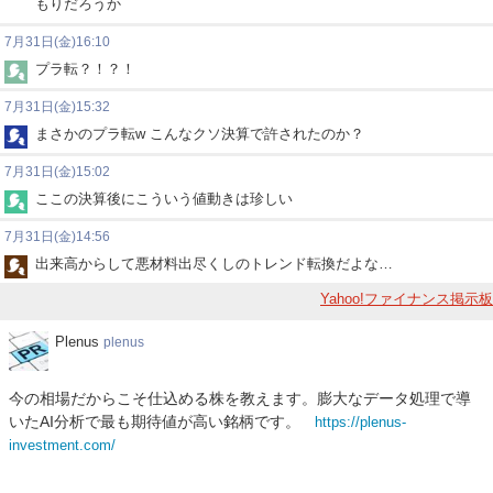
もりだろうか
7月31日(金)16:10
プラ転？！？！
7月31日(金)15:32
まさかのプラ転w こんなクソ決算で許されたのか？
7月31日(金)15:02
ここの決算後にこういう値動きは珍しい
7月31日(金)14:56
出来高からして悪材料出尽くしのトレンド転換だよな…
Yahoo!ファイナンス掲示板
Plenus
Plenus
plenus
今の相場だからこそ仕込める株を教えます。膨大なデータ処理で導
いたAI分析で最も期待値が高い銘柄です。
https://plenus-
investment.com/