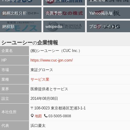
銘柄比較分析
売買予想
Yahoo掲示板
納税額
wikipedia
ブログ デイトレ
シーユーシー
企業情報
の
企業名
(株)シーユーシー（CUC Inc.）
HP
https://www.cuc-jpn.com/
市場
東証グロース
業種
サービス業
業界
医療提供者とサービス
設立
2014年08月08日
〒108-0023 東京都港区芝浦3-1-1
本社住所
地図
03-5005-0808
MAP
TEL
代表
浜口慶太