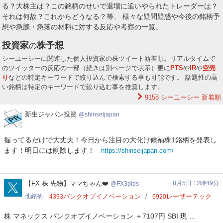
る？大株主は？この銘柄のせいで退場に追いやられたトレーダーは？
それは何故？これからどうなる？等、 様々な疑問疑惑や今後の銘柄予
想や急騰・急落の材料に対する反応や考察の一覧。
投資家
株予想
の
シーユーシーに関連した個人投資家の株ツイート新着順。リアルタイムで
のツイッターの反応の一部（続きは別ページで表示）更に
PTS
や
IR
や
空売
り
などの特定キーワードで絞り込んで検索する事も可能です。 話題性の高
い銘柄は特定のキーワードで絞り込む事を推奨します。
9158 シーユーシー
新着順
新
新生ジャパン投資
shinseijapan
生
ジ
握ってるだけで大丈夫！今日から注目の大化け候補株1銘柄を発表し
ャ
ます！明日には削除します！
https://shinseijapan.com/
パ
ン
投
資
FX3pips_
【FX 株 先物】ママちゃん❤️
8月5日 12時49分
FX3pips_
他銘柄
バンクオブイノベーション
レーザーテック
4393
6920
株 マネックス バンクオブイノベーション ＋7107円 SBI 現 …