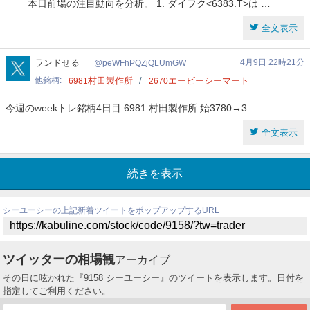
本日前場の注目動向を分析。 1. ダイフク<6383.T>は …
全文表示
peWFhPQZjQLUmGW
ランドせる
4月9日 22時21分
peWFhPQZjQLUmGW
他銘柄
村田製作所
エービーシーマート
6981
2670
今週のweekトレ銘柄4日目 6981 村田製作所 始3780→3 …
全文表示
続きを表示
シーユーシーの上記新着ツイートをポップアップするURL
ツイッターの相場観
アーカイブ
その日に呟かれた『9158 シーユーシー』のツイートを表示します。日付を
指定してご利用ください。