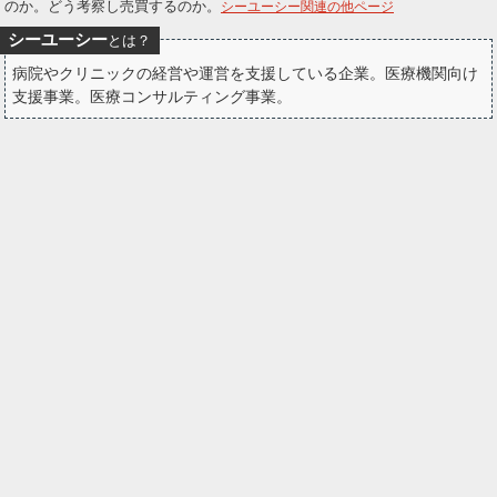
のか。どう考察し売買するのか。
シーユーシー関連の他ページ
ー
シーユーシー
とは？
ク
病院やクリニックの経営や運営を支援している企業。医療機関向け
支援事業。医療コンサルティング事業。