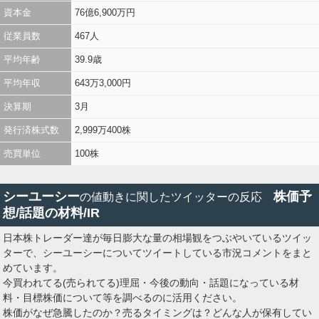
資本金
76億6,900万円
従業員数
467人
平均年齢
39.9歳
平均年収
643万3,000円
決算期
3月
発行済株式数
2,999万400株
売買単位
100株
シーユーシー
株価予
の値動きに関したツイッターの反応
想/話題の材料/IR
日本株トレーダー達が毎日膨大な量の相場観をつぶやいているツイッ
ターで、シーユーシーについてツイートしている市況コメントをまと
めています。
今買われてる(売られてる)理屈・今後の動向・話題になっている材
料・目標株価について等を調べるのに活用ください。
株価がなぜ急騰したのか？売るタイミングは？どんな人が保有してい