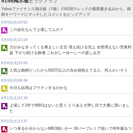
9158
掲示板
ピックアップ
Yahooファイナンス掲示板（Y板）の9158スレッドの最新書き込みから、銘
柄キーワードにマッチしたコメントをピックアップ
8月4日(火)19:52
この会社なんで上場してんの？
8月4日(火)13:29
力がみなぎってくる勇ましい文言 増え続ける売上 全然増えない営業利
益 下がり続ける株価 これがしーゆーしーの楽しみ方
8月4日(火)12:00
人気な銘柄だったから500万以上の含み損抱えてる人、何人かいそう
8月3日(月)09:48
今日も結局はプラテンするのかな
8月1日(土)21:39
上場して2年でMBOはないと思う とりあえず押し目で大量に買いまし
た
8月1日(土)13:37
いつ来るか分からないMBO狙いかー 30パープレミア狙いで何年握るつ