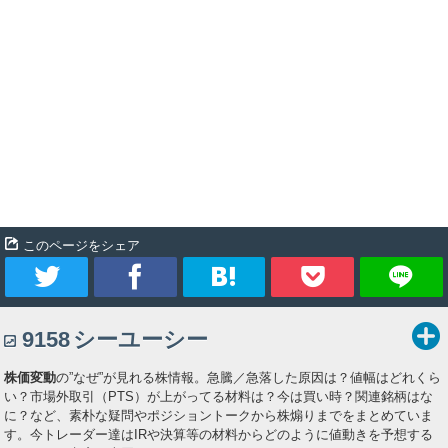
このページをシェア
ツ
シ
ブ
Pocket
9158
シーユーシー
イ
ェ
ッ
株価変動
の”なぜ”が見れる株情報。急騰／急落した原因は？値幅はどれくら
ー
ア
ク
い？市場外取引（PTS）が上がってる材料は？今は買い時？関連銘柄はな
に？など、素朴な疑問やポジショントークから株煽りまでをまとめていま
ト
マ
す。今トレーダー達はIRや決算等の材料からどのように値動きを予想する