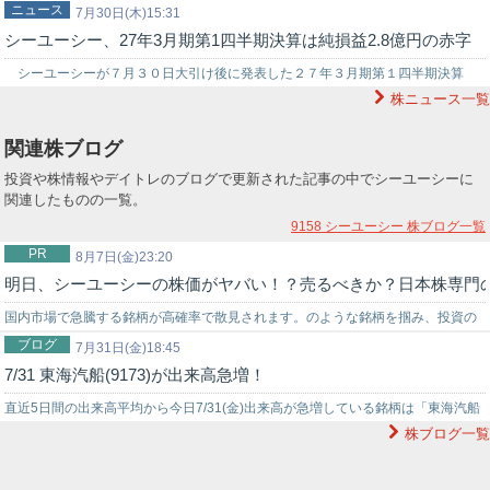
ニュース
時のNYダウ暴落チャート…
7月30日(木)15:31
シーユーシー、27年3月期第1四半期決算は純損益2.8億円の赤字
シーユーシーが７月３０日大引け後に発表した２７年３月期第１四半期決算
株ニュース一覧
（連結、ＩＦＲＳ）は売上収益１４１億５９００万円（前年同期比９．０％
増）、純損…
関連株ブログ
投資や株情報やデイトレのブログで更新された記事の中でシーユーシーに
関連したものの一覧。
9158 シーユーシー
株ブログ一覧
PR
8月7日(金)23:20
明日、シーユーシーの株価がヤバい！？売るべきか？日本株専門
国内市場で急騰する銘柄が高確率で散見されます。のような銘柄を掴み、投資の
ブログ
世界でチャンスを狙うなら信頼できる投資助言を得ることが重要です。弊社では
7月31日(金)18:45
7/31 東海汽船(9173)が出来高急増！
投資戦略に困っている初心者の投資家様をサポートする環境を…
直近5日間の出来高平均から今日7/31(金)出来高が急増している銘柄は「東海汽船
株ブログ一覧
(9173)が出来高平均比22.000倍」「ノバシステム(5257)…