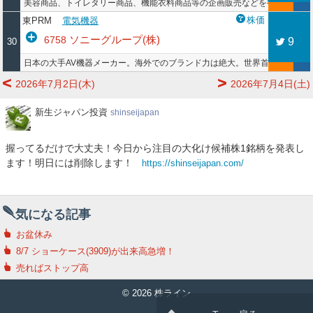
美容商品、トイレタリー商品、機能衣料商品等の企画販売などを行う企業。オリジ
株価
東PRM
電気機器
ソニーグループ(株)
6758
9
30
日本の大手AV機器メーカー。海外でのブランド力は絶大。世界首位のイメ
2026年7月2日(木)
2026年7月4日(土)
新
新生ジャパン投資
shinseijapan
生
ジ
握ってるだけで大丈夫！今日から注目の大化け候補株1銘柄を発表し
ャ
ます！明日には削除します！
https://shinseijapan.com/
パ
ン
投
資
気になる記事
お盆休み
8/7 ショーケース(3909)が出来高急増！
売ればストップ高
© 2026 株ライン