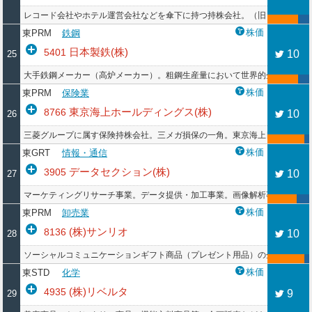
レコード会社やホテル運営会社などを傘下に持つ持株会社。（旧）ダイキサ
株価
東PRM
鉄鋼
日本製鉄(株)
5401
10
25
大手鉄鋼メーカー（高炉メーカー）。粗鋼生産量において世界的企業。
株価
東PRM
保険業
東京海上ホールディングス(株)
8766
10
26
三菱グループに属す保険持株会社。三メガ損保の一角。東京海上日動が主体
株価
東GRT
情報・通信
データセクション(株)
3905
10
27
マーケティングリサーチ事業。データ提供・加工事業。画像解析事業。海外S
株価
東PRM
卸売業
(株)サンリオ
8136
10
28
ソーシャルコミュニケーションギフト商品（プレゼント用品）の企画・販売
株価
東STD
化学
(株)リベルタ
4935
9
29