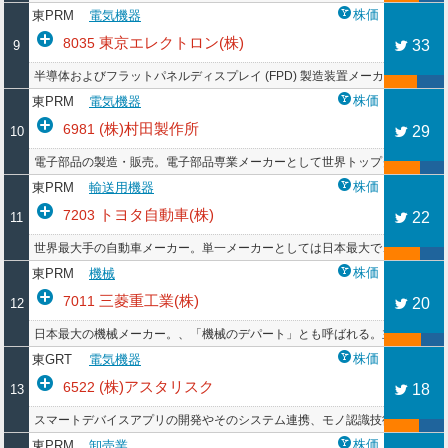
株価
東PRM
電気機器
東京エレクトロン(株)
8035
33
9
半導体およびフラットパネルディスプレイ (FPD) 製造装置メーカー。半
株価
東PRM
電気機器
(株)村田製作所
6981
29
10
電子部品の製造・販売。電子部品専業メーカーとして世界トップクラス。原
株価
東PRM
輸送用機器
トヨタ自動車(株)
7203
22
11
世界最大手の自動車メーカー。単一メーカーとしては日本最大で、世界各地
株価
東PRM
機械
三菱重工業(株)
7011
20
12
日本最大の機械メーカー。、「機械のデパート」とも呼ばれる。主力製品は
株価
東GRT
電気機器
(株)アスタリスク
6522
18
13
スマートデバイスアプリの開発やそのシステム連携、モノ認識技術をワンストッ
株価
東PRM
卸売業