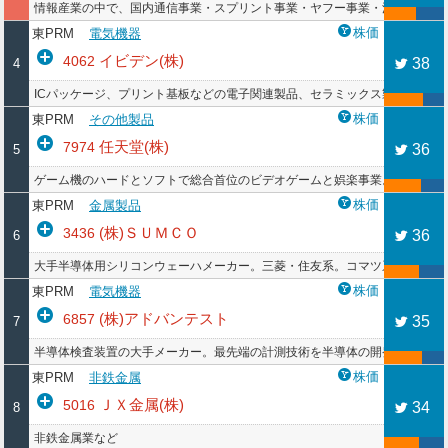
情報産業の中で、国内通信事業・スプリント事業・ヤフー事業・流通事業な
株価
東PRM
電気機器
イビデン(株)
4062
38
4
ICパッケージ、プリント基板などの電子関連製品、セラミックス製品などを
株価
東PRM
その他製品
任天堂(株)
7974
36
5
ゲーム機のハードとソフトで総合首位のビデオゲームと娯楽事業。日本を代
株価
東PRM
金属製品
(株)ＳＵＭＣＯ
3436
36
6
大手半導体用シリコンウェーハメーカー。三菱・住友系。コマツ系も合流。半
株価
東PRM
電気機器
(株)アドバンテスト
6857
35
7
半導体検査装置の大手メーカー。最先端の計測技術を半導体の開発・製造をは
株価
東PRM
非鉄金属
ＪＸ金属(株)
5016
34
8
非鉄金属業など