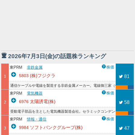
2026年7月3日(金)の話題株ランキング
株価
東PRM
非鉄金属
(株)フジクラ
5803
81
1
通信ケーブルや電線を製造する非鉄金属メーカー。電線御三家（住友電工・
株価
東PRM
電気機器
太陽誘電(株)
6976
58
2
受動電子部品を主とした電気機器製造会社。セラミックコンデンサ、インダク
株価
東PRM
情報・通信
ソフトバンクグループ(株)
9984
47
3