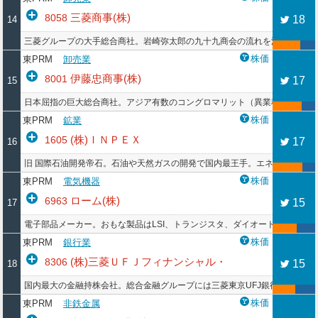
三菱商事(株)
8058
18
14
三菱グループの大手総合商社。岩崎弥太郎の九十九商会の流れを汲んでいる
株価
東PRM
卸売業
伊藤忠商事(株)
8001
17
15
日本屈指の巨大総合商社。アジア有数のコングロマリット（異業種複合企業
株価
東PRM
鉱業
(株)ＩＮＰＥＸ
1605
17
16
旧 国際石油開発帝石。石油や天然ガスの開発で国内最王手。エネルギーの
株価
東PRM
電気機器
ローム(株)
6963
15
17
電子部品メーカー。おもな製品はLSI、トランジスタ、ダイオード、LED、
株価
東PRM
銀行業
(株)三菱ＵＦＪフィナンシャル・
8306
15
18
国内最大の金融持株会社。総合金融グループには三菱東京UFJ銀行、三菱UFJ
グループ
株価
東PRM
非鉄金属