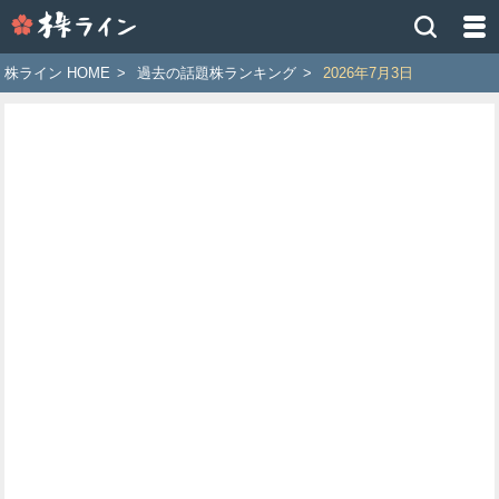
株
ラ
イ
株ライン HOME
>
過去の話題株ランキング
>
2026年7月3日
ン
［ツ
イ
ッ
タ
ー
で
株
価
予
想
お
す
す
め
銘
柄］