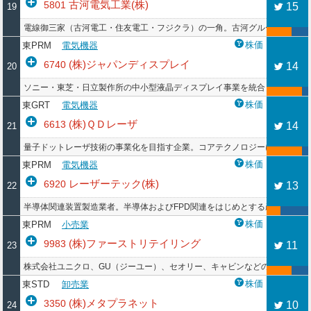
古河電気工業(株)
5801
15
19
電線御三家（古河電工・住友電工・フジクラ）の一角。古河グループの光フ
株価
東PRM
電気機器
(株)ジャパンディスプレイ
6740
14
20
ソニー・東芝・日立製作所の中小型液晶ディスプレイ事業を統合し発足。中
株価
東GRT
電気機器
(株)ＱＤレーザ
6613
14
21
量子ドットレーザ技術の事業化を目指す企業。コアテクノロジーに分子線結
株価
東PRM
電気機器
レーザーテック(株)
6920
13
22
半導体関連装置製造業者。半導体およびFPD関連をはじめとする産業分野で
株価
東PRM
小売業
(株)ファーストリテイリング
9983
11
23
株式会社ユニクロ、GU（ジーユー）、セオリー、キャビンなどの衣料品会社
株価
東STD
卸売業
(株)メタプラネット
3350
10
24