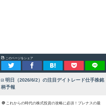
このページをシェア
ツ
シ
ブ
Pocket
明日（2026/6/2）の注目デイトレード仕手株銘
イ
ェ
ッ
柄予報
ー
ア
ク
ト
マ
これからの時代の株式投資の攻略に必須！プレナスの最