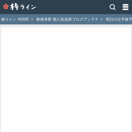
株
ラ
イ
株ライン HOME
>
株価考察 個人投資家ブログアンテナ
>
明日の仕手株
ン
［ツ
イ
ッ
タ
ー
で
株
価
予
想
お
す
す
め
銘
柄］