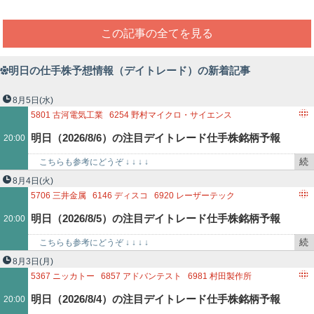
この記事の全てを見る
明日の仕手株予想情報（デイトレード）の新着記事
8月5日
(水)
5801
古河電気工業
6254
野村マイクロ・サイエンス
6613
QDレーザ
6871
日本マイクロニクス
明日（2026/8/6）の注目デイトレード仕手株銘柄予報
20:00
続
こちらも参考にどうぞ ↓ ↓ ↓ ↓
き
http://kabutokidokisensui.blog.fc2.com/ 5801…
8月4日
(火)
を
5706
三井金属
6146
ディスコ
6920
レーザーテック
記
6997
日本ケミコン
明日（2026/8/5）の注目デイトレード仕手株銘柄予報
20:00
事
で
続
こちらも参考にどうぞ ↓ ↓ ↓ ↓
き
http://kabutokidokisensui.blog.fc2.com/ 5706…
8月3日
(月)
を
5367
ニッカトー
6857
アドバンテスト
6981
村田製作所
記
6996
ニチコン
明日（2026/8/4）の注目デイトレード仕手株銘柄予報
20:00
事