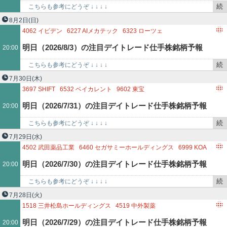
で
続
こちらも参考にどうぞ ↓ ↓ ↓ ↓
き
http://kabutokidokisensui.blog.fc2.com/ 5367…
8月2日
(日)
を
4062
イビデン
6227
AIメカテック
6323
ローツェ
記
6752
パナソニック ホールディングス
明日（2026/8/3）の注目デイトレード仕手株銘柄予報
20:00
事
で
続
こちらも参考にどうぞ ↓ ↓ ↓ ↓
き
http://kabutokidokisensui.blog.fc2.com/ 4062…
7月30日
(木)
を
3697
SHIFT
6532
ベイカレント
9602
東宝
記
明日（2026/7/31）の注目デイトレード仕手株銘柄予報
20:00
事
で
続
こちらも参考にどうぞ ↓ ↓ ↓ ↓
き
http://kabutokidokisensui.blog.fc2.com/ 215A…
7月29日
(水)
を
4502
武田薬品工業
6460
セガサミーホールディングス
6999
KOA
記
9101
日本郵船
明日（2026/7/30）の注目デイトレード仕手株銘柄予報
20:00
事
で
続
こちらも参考にどうぞ ↓ ↓ ↓ ↓
き
http://kabutokidokisensui.blog.fc2.com/ 4502…
7月28日
(火)
を
1518
三井松島ホールディングス
4519
中外製薬
記
8766
東京海上ホールディングス
9020
東日本旅客鉄道
明日（2026/7/29）の注目デイトレード仕手株銘柄予報
20:00
事