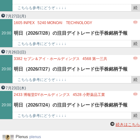
で
続
こちらも参考にどうぞ ↓ ↓ ↓ ↓
き
http://kabutokidokisensui.blog.fc2.com/ 1518…
7月27日
(月)
を
1605
INPEX
5240
MONOAI TECHNOLOGY
記
9021
西日本旅客鉄道
9735
セコム
明日（2026/7/28）の注目デイトレード仕手株銘柄予報
20:00
事
で
続
こちらも参考にどうぞ ↓ ↓ ↓ ↓
き
http://kabutokidokisensui.blog.fc2.com/ 1605…
7月26日
(日)
を
3382
セブン＆アイ・ホールディングス
4568
第一三共
記
7003
三井E＆S
9433
KDDI
明日（2026/7/27）の注目デイトレード仕手株銘柄予報
20:00
事
で
続
こちらも参考にどうぞ ↓ ↓ ↓ ↓
き
http://kabutokidokisensui.blog.fc2.com/ 3382…
7月23日
(木)
を
2433
博報堂DYホールディングス
4528
小野薬品工業
記
7359
東京通信グループ
9101
日本郵船
明日（2026/7/24）の注目デイトレード仕手株銘柄予報
20:00
事
で
続
こちらも参考にどうぞ ↓ ↓ ↓ ↓
き
http://kabutokidokisensui.blog.fc2.com/ 2433…
続きはこちら
を
記
Plenus
Plenus
plenus