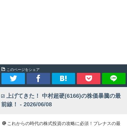
このページをシェア
ツ
シ
ブ
Pocket
上げてきた！ 中村超硬(6166)の株価暴騰の最
イ
ェ
ッ
前線！ - 2026/06/08
ー
ア
ク
ト
マ
これからの時代の株式投資の攻略に必須！プレナスの最