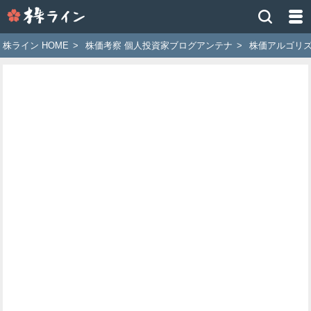
株
ラ
イ
株ライン HOME
>
株価考察 個人投資家ブログアンテナ
>
株価アルゴリ
ン
［ツ
イ
ッ
タ
ー
で
株
価
予
想
お
す
す
め
銘
柄］