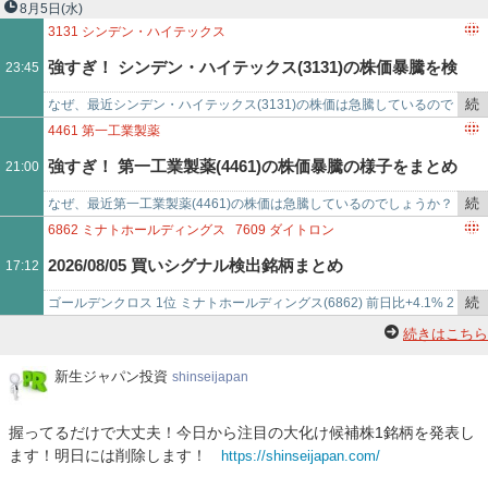
き
ニュースサイトで、掲載が多かった順にランキングしています！今ホ
8月5日
(水)
を
ットな株テーマランキン…
3131
シンデン・ハイテックス
記
強すぎ！ シンデン・ハイテックス(3131)の株価暴騰を検
23:45
事
で
続
なぜ、最近シンデン・ハイテックス(3131)の株価は急騰しているので
証！ - 2026/08/05
き
しょうか？その理由を徹底検証！ここまで株価が上がった経緯を、日
4461
第一工業製薬
を
足チャートと、ニュ…
強すぎ！ 第一工業製薬(4461)の株価暴騰の様子をまとめ
21:00
記
事
続
なぜ、最近第一工業製薬(4461)の株価は急騰しているのでしょうか？
ました - 2026/08/05
で
き
その理由を徹底検証！ここまで株価が上がった経緯を、日足チャート
6862
ミナトホールディングス
7609
ダイトロン
を
と、ニュース、ブロ…
9444
トーシンホールディングス
3132
マクニカホールディングス
2026/08/05 買いシグナル検出銘柄まとめ
17:12
記
3652
ディジタルメディアプロフェッショナル
6994
指月電機製作所
事
7272
ヤマハ発動機
4746
東計電算
7480
スズデン
続
ゴールデンクロス 1位 ミナトホールディングス(6862) 前日比+4.1% 2
で
3907
シリコンスタジオ
4062
イビデン
4635
東京インキ
き
位 ダイトロン(7609) 前日比+4.2% 3位 トーシン…
続きはこちら
4968
荒川化学工業
1980
ダイダン
8364
清水銀行
1773
YTL
を
6923
スタンレー電気
9327
イー・ロジット
5757
CKサンエ
記
新
新生ジャパン投資
shinseijapan
生
事
ジ
で
握ってるだけで大丈夫！今日から注目の大化け候補株1銘柄を発表し
ャ
ます！明日には削除します！
https://shinseijapan.com/
パ
ン