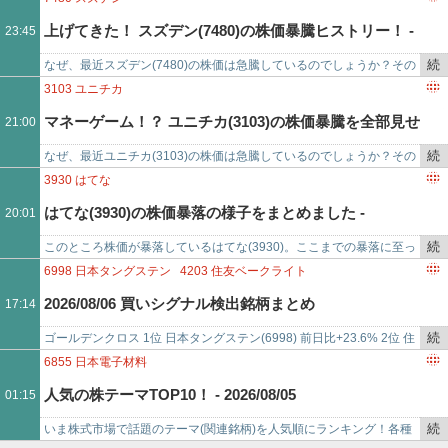
記
上げてきた！ スズデン(7480)の株価暴騰ヒストリー！ -
23:45
事
で
続
なぜ、最近スズデン(7480)の株価は急騰しているのでしょうか？その
2026/08/06
き
理由を徹底検証！ここまで株価が上がった経緯を、日足チャートと、
3103
ユニチカ
を
ニュース、ブログ、…
マネーゲーム！？ ユニチカ(3103)の株価暴騰を全部見せ
21:00
記
事
続
なぜ、最近ユニチカ(3103)の株価は急騰しているのでしょうか？その
ます！ - 2026/08/06
で
き
理由を徹底検証！ここまで株価が上がった経緯を、日足チャートと、
3930
はてな
を
ニュース、ブログ、…
はてな(3930)の株価暴落の様子をまとめました -
20:01
記
事
続
このところ株価が暴落しているはてな(3930)。ここまでの暴落に至っ
2026/08/06
で
き
た経緯を、日足チャートと、ニュース、ブログ、掲示板での反応と共
6998
日本タングステン
4203
住友ベークライト
を
に振り返ってみます…
6666
リバーエレテック
3103
ユニチカ
2026/08/06 買いシグナル検出銘柄まとめ
17:14
記
4847
インテリジェント ウェイブ
4635
東京インキ
事
5301
東海カーボン
4052
フィーチャ
7709
クボテック
続
ゴールデンクロス 1位 日本タングステン(6998) 前日比+23.6% 2位 住
で
7094
NEXTONE
4483
JMDC
3907
シリコンスタジオ
き
友ベークライト(4203) 前日比-1.3% 3位 リバー…
6855
日本電子材料
9399
ビート・ホールディングス・リミテッド
を
人気の株テーマTOP10！ - 2026/08/05
01:15
2721
ジェイホールディングス
1926
ライト工業
4826
CIJ
記
4316
ビーマップ
2978
ツクルバ
5563
新日本電工
事
続
いま株式市場で話題のテーマ(関連銘柄)を人気順にランキング！各種
で