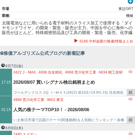
市場
東証GRT
業種:
機械
太陽電池などに用いられる電子材料のスライス加工で使用する「ダイ
ヤモンドワイヤ」の開発・製造・販売が主力。中国を中心に海外への
販売がほとんど。特殊精密部品及び工具の開発・製造・販売。化学繊
維用紡糸ノズル及び周辺部品の設計・製造・販売。
6166 中村超硬の株価/情報まとめ
株価アルゴリズム公式ブログの新着記事
8月7日
(金)
3422
J－MAX
4008
住友精化
4968
荒川化学工業
6834
精工技研
4004
レゾナック・ホールディングス
5142
アキレス
2026/08/07 買いシグナル検出銘柄まとめ
17:15
6998
日本タングステン
4234
サンエー化研
5542
新報国マテリアル
4527
ロート製薬
続
ゴールデンクロス 1位 Ｊ−ＭＡＸ(3422) 前日比+19.9% 2位 住友精化
6523
PHCホールディングス
き
(4008) 前日比+6.6% 3位 荒川化学工業(496…
4968
荒川化学工業
9602
東宝
3676
デジタルハーツホールディングス
3907
シリコンスタジオ
を
人気の株テーマTOP10！ - 2026/08/06
01:15
1847
イチケン
4746
東計電算
6558
クックビズ
記
1662
石油資源開発
2138
クルーズ
3302
帝国繊維
事
続
いま株式市場で話題のテーマ(関連銘柄)を人気順にランキング！各種
4377
ワンキャリア
で
き
ニュースサイトで、掲載が多かった順にランキングしています！今ホ
8月6日
(木)
を
ットな株テーマランキン…
7480
スズデン