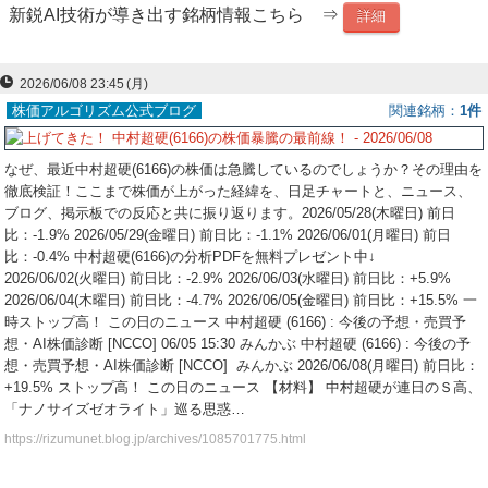
新鋭AI技術が導き出す銘柄情報こちら ⇒
詳細
ー
ク
2026/06/08 23:45
(月)
株価アルゴリズム公式ブログ
関連銘柄
1件
なぜ、最近中村超硬(6166)の株価は急騰しているのでしょうか？その理由を
徹底検証！ここまで株価が上がった経緯を、日足チャートと、ニュース、
ブログ、掲示板での反応と共に振り返ります。2026/05/28(木曜日) 前日
比：-1.9% 2026/05/29(金曜日) 前日比：-1.1% 2026/06/01(月曜日) 前日
比：-0.4% 中村超硬(6166)の分析PDFを無料プレゼント中↓
2026/06/02(火曜日) 前日比：-2.9% 2026/06/03(水曜日) 前日比：+5.9%
2026/06/04(木曜日) 前日比：-4.7% 2026/06/05(金曜日) 前日比：+15.5% 一
時ストップ高！ この日のニュース 中村超硬 (6166) : 今後の予想・売買予
想・AI株価診断 [NCCO] 06/05 15:30 みんかぶ 中村超硬 (6166) : 今後の予
想・売買予想・AI株価診断 [NCCO] みんかぶ 2026/06/08(月曜日) 前日比：
+19.5% ストップ高！ この日のニュース 【材料】 中村超硬が連日のＳ高、
「ナノサイズゼオライト」巡る思惑…
https://rizumunet.blog.jp/archives/1085701775.html