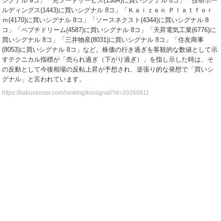
シグナル 9コ」「光フードサービス(138A)に買いシグナル 8コ」「技研ホー
ルディングス(1443)に買いシグナル 8コ」「Ｋａｉｚｅｎ Ｐｌａｔｆｏｒ
ｍ(4170)に買いシグナル 8コ」「ソースネクスト(4344)に買いシグナル 8
コ」「ペプチドリーム(4587)に買いシグナル 8コ」「天昇電気工業(6776)に
買いシグナル 8コ」「三井物産(8031)に買いシグナル 8コ」「住友商事
(8053)に買いシグナル 8コ」など。株価の行き過ぎを客観的な数値として示
すテクニカル指標が「売られ過ぎ（下がり過ぎ）」を指し示した時は、そ
の反動として今後相場の反転上昇が予想され、逆張り的な発想で「買いシ
グナル」と言われています。
https://kabusensor.com/ranking/kaisignal/?d=20260611