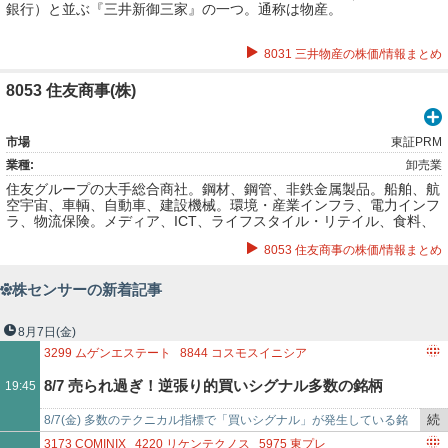
銀行）と並ぶ『三井新御三家』の一つ。通称は物産。
8031 三井物産の株価/情報まとめ
8053 住友商事(株)
市場
東証PRM
業種:
卸売業
住友グループの大手総合商社。鋼材、鋼管、非鉄金属製品。船舶、航
空宇宙、車輌、自動車、建設機械。環境・産業インフラ、電力インフ
ラ、物流保険。メディア、ICT、ライフスタイル・リテイル、食料、
生活資材、建設不動産、総合建設開発。資源、エネルギー、基礎化学
8053 住友商事の株価/情報まとめ
品・エレクトロニクス、ライフサイエンスなど。
株センサーの新着記事
8月7日
(金)
3299
ムゲンエステート
8844
コスモスイニシア
3418
バルニバービ
4310
ドリームインキュベータ
8/7 売られ過ぎ！逆張り的買いシグナル多数の銘柄
19:45
8115
ムーンバット
2440
ぐるなび
4976
東洋ドライルーブ
5644
メタルアート
6085
アーキテクツ・スタジオ・ジャパン
続
8/7(金) 多数のテクニカル指標で「買いシグナル」が発生している銘
き
柄！「ムゲンエステート(3299)に買いシグナル 8コ」「コスモスイニ
3173
COMINIX
4220
リケンテクノス
5975
東プレ