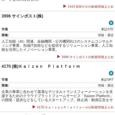
1443 技研ＨＤの株価/情報まとめ
3996 サインポスト(株)
市場
東証STD
業種:
情報・通信
人工知能（AI）関連。金融機関・公共機関向けのシステムコンサルテ
ィング事業、先端IT技術などを提供するソリューション事業。人工知
能を活用したイノベーション事業。
3996 サインポストの株価/情報まとめ
4170 (株)Ｋａｉｚｅｎ Ｐｌａｔｆｏｒｍ
市場
東証GRT
業種:
情報・通信
企業の事業に合わせて最適なデジタルトランスフォーメーションを支
援するためのクラウドプラットフォームサービス「Kaizen Platform」
の開発・提供などをしているスタートアップ。静止画・動画広告をサ
ポートするマーケットプレイス「Kaizen Ad」も運営している。サイ
4170 ＫａｉｚｅｎＰｌａｔｆｏｒｍの株価/情報まとめ
トソリューション事業。KAIZEN VIDEO事業。