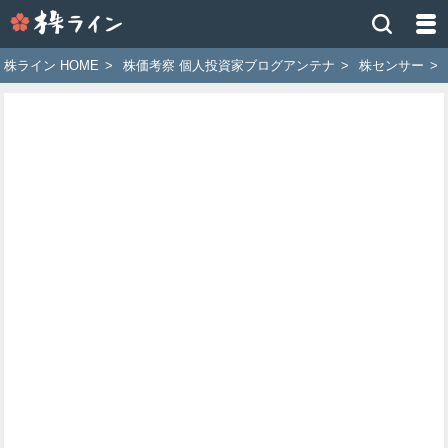
株
ラ
イ
株ライン HOME
>
株価考察 個人投資家ブログアンテナ
>
株センサー
>
ン
［ツ
イ
ッ
タ
ー
で
株
価
予
想
お
す
す
め
銘
柄］