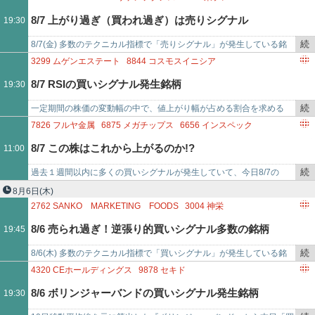
を
シア(88…
7128
ユニソルホールディングス
8158
ソーダニッカ
8/7 上がり過ぎ（買われ過ぎ）は売りシグナル
19:30
記
5122
オカモト
3422
J－MAX
3826
システムインテグレータ
事
4234
サンエー化研
続
8/7(金) 多数のテクニカル指標で「売りシグナル」が発生している銘
で
き
柄！「Ｃｏｍｉｎｉｘ(3173)に売りシグナル 9コ」「リケンテクノス
3299
ムゲンエステート
8844
コスモスイニシア
を
(4220…
3418
バルニバービ
4310
ドリームインキュベータ
8/7 RSIの買いシグナル発生銘柄
19:30
記
8115
ムーンバット
5644
メタルアート
事
6085
アーキテクツ・スタジオ・ジャパン
続
一定期間の株価の変動幅の中で、値上がり幅が占める割合を求める
で
6544
ジャパンエレベーターサービスホールディングス
き
『RSI』にて、本日「買いシグナル」が発生した銘柄をまとめまし
7826
フルヤ金属
6875
メガチップス
6656
インスペック
6565
ABホテル
7578
ニチリョク
を
た。「ムゲンエステート(3…
4004
レゾナック・ホールディングス
3856
ABALANCE
8/7 この株はこれから上がるのか!?
11:00
記
5076
インフロニア・ホールディングス
3436
SUMCO
事
8132
シナネンホールディングス
2376
サイネックス
続
過去１週間以内に多くの買いシグナルが発生していて、今日8/7の
で
5644
メタルアート
き
11:00時点で上がり始めたと思われる銘柄です。「フルヤ金属(7826)
8月6日
(木)
を
には7/30に…
2762
SANKO MARKETING FOODS
3004
神栄
記
6898
トミタ電機
4320
CEホールディングス
9878
セキド
8/6 売られ過ぎ！逆張り的買いシグナル多数の銘柄
19:45
事
2267
ヤクルト本社
2404
鉄人化ホールディングス
で
2533
オエノンホールディングス
3395
サンマルクホールディングス
続
8/6(木) 多数のテクニカル指標で「買いシグナル」が発生している銘
3463
いちごホテルリート投資法人
き
柄！「ＳＡＮＫＯ ＭＡＲＫＥＴＩＮＧ ＦＯＯＤＳ(2762)に買いシグ
4320
CEホールディングス
9878
セキド
を
ナル 7コ…
2404
鉄人化ホールディングス
2533
オエノンホールディングス
8/6 ボリンジャーバンドの買いシグナル発生銘柄
19:30
記
3395
サンマルクホールディングス
4310
ドリームインキュベータ
事