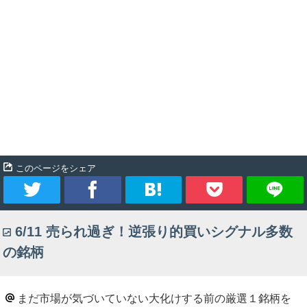
このページをシェア
ツ
シ
ブ
Pocket
6/11 売られ過ぎ！逆張り的買いシグナル多数
イ
ェ
ッ
の銘柄
ー
ア
ク
ト
マ
まだ市場が気づいていない大化けする前の厳選１銘柄を