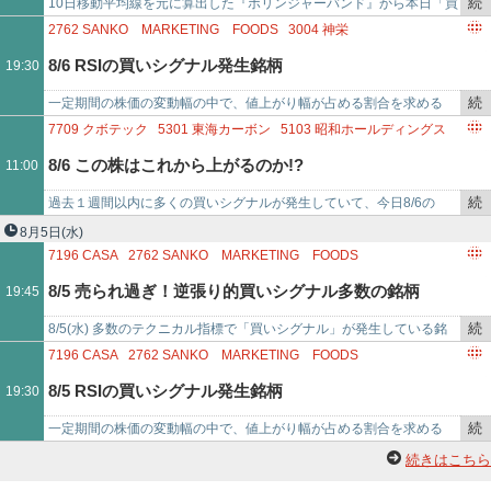
9402
中部日本放送
3892
岡山製紙
4548
生化学工業
続
10日移動平均線を元に算出した『ボリンジャーバンド』から本日「買
で
5607
中央可鍛工業
き
いシグナル」が発生した銘柄をまとめました。「ＣＥホールディング
2762
SANKO MARKETING FOODS
3004
神栄
を
ス(4320)」「セキ…
4320
CEホールディングス
9878
セキド
8/6 RSIの買いシグナル発生銘柄
19:30
記
2404
鉄人化ホールディングス
3395
サンマルクホールディングス
事
3463
いちごホテルリート投資法人
続
一定期間の株価の変動幅の中で、値上がり幅が占める割合を求める
で
3662
エイチームホールディングス
7578
ニチリョク
き
『RSI』にて、本日「買いシグナル」が発生した銘柄をまとめまし
7709
クボテック
5301
東海カーボン
5103
昭和ホールディングス
8844
コスモスイニシア
を
た。「ＳＡＮＫＯ ＭＡＲＫ…
6433
ヒーハイスト
4461
第一工業製薬
1926
ライト工業
8/6 この株はこれから上がるのか!?
11:00
記
8303
SBI新生銀行
8783
ABC
3686
ディー・エル・イー
事
続
過去１週間以内に多くの買いシグナルが発生していて、今日8/6の
で
き
11:00時点で上がり始めたと思われる銘柄です。「クボテック(7709)
8月5日
(水)
を
には7/30に…
7196
CASA
2762
SANKO MARKETING FOODS
記
3418
バルニバービ
3662
エイチームホールディングス
8/5 売られ過ぎ！逆張り的買いシグナル多数の銘柄
19:45
事
3930
はてな
3931
バリューゴルフ
で
4886
あすか製薬ホールディングス
5075
アップコン
続
8/5(水) 多数のテクニカル指標で「買いシグナル」が発生している銘
2341
アルバイトタイムス
3470
マリモ地方創生リート投資法人
き
柄！「Ｃａｓａ(7196)に買いシグナル 8コ」「ＳＡＮＫＯ ＭＡＲＫＥ
7196
CASA
2762
SANKO MARKETING FOODS
を
ＴＩＮＧ…
3418
バルニバービ
3662
エイチームホールディングス
8/5 RSIの買いシグナル発生銘柄
19:30
記
3930
はてな
3931
バリューゴルフ
事
4886
あすか製薬ホールディングス
5075
アップコン
続
一定期間の株価の変動幅の中で、値上がり幅が占める割合を求める
で
3470
マリモ地方創生リート投資法人
4416
TRUE DATA
き
『RSI』にて、本日「買いシグナル」が発生した銘柄をまとめまし
続きはこちら
を
た。「Ｃａｓａ(7196)…