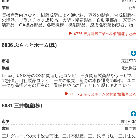
市場
東証STD
業種:
化学
電機産業向けなど、樹脂成型による通い箱、容器の製造。合成樹脂へ
の情熱。プラスチック成形品、大型～精密製品、自動車部品、家電外
装部品・OA機器部品、各種機構・機能部品、感染性廃棄物容器、物
流産業資材、プラスチック金型など。
6776 天昇電気工業の株価/情報まとめ
6836 ぷらっとホーム(株)
市場
東証STD
業種:
電気機器
Linux、UNIX等のOSに関連したコンピュータ関連製商品やサービス
の提供。自社製品コンピュータの販売。前身の本多通商の時代、ユニ
ークな品揃とその店主の「看板おやじの店」として親しまれていた。
6836 ぷらっとホームの株価/情報まとめ
8031 三井物産(株)
市場
東証PRM
業種:
卸売業
三井グループの大手総合商社。三井不動産、三井銀行（現・三井住友