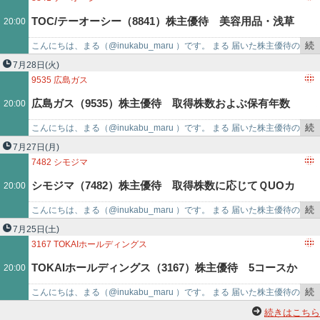
記
TOC/テーオーシー（8841）株主優待 美容用品・浅草
20:00
事
で
続
こんにちは、まる（@inukabu_maru ）です。 まる 届いた株主優待の
ROXまつり湯招待券など3商品から選択（3月末優待）
き
紹介です♪ 株式会社テーオーシー（88…
7月28日
(火)
を
9535
広島ガス
記
広島ガス（9535）株主優待 取得株数およぶ保有年数
20:00
事
で
続
こんにちは、まる（@inukabu_maru ）です。 まる 届いた株主優待の
に応じた広島県特産品カタログ（3月末優待）
き
紹介です♪ 広島ガス株式会社（9535…
7月27日
(月)
を
7482
シモジマ
記
シモジマ（7482）株主優待 取得株数に応じてＱUOカ
20:00
事
で
続
こんにちは、まる（@inukabu_maru ）です。 まる 届いた株主優待の
ードまたは自社取扱製品詰め合わせ（3月末優待）
き
紹介です♪ 株式会社シモジマ（7482…
7月25日
(土)
を
3167
TOKAIホールディングス
記
TOKAIホールディングス（3167）株主優待 5コースか
20:00
事
で
続
こんにちは、まる（@inukabu_maru ）です。 まる 届いた株主優待の
ら商品選択 ＆ 割引優待券（3月・9月末優待）
き
紹介です♪ 株式会社TOKAIホールデ…
続きはこちら