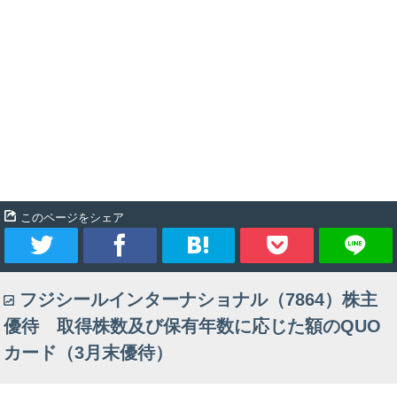
このページをシェア
ツ
シ
ブ
Pocket
フジシールインターナショナル（7864）株主
イ
ェ
ッ
優待 取得株数及び保有年数に応じた額のQUO
ー
ア
ク
カード（3月末優待）
ト
マ