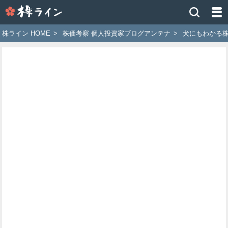
株
ラ
イ
株ライン HOME
>
株価考察 個人投資家ブログアンテナ
>
犬にもわかる
ン
［ツ
イ
ッ
タ
ー
で
株
価
予
想
お
す
す
め
銘
柄］