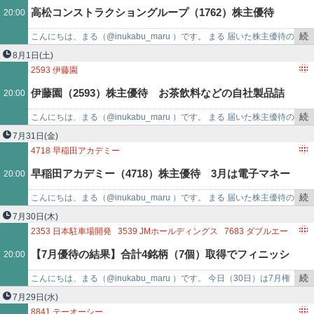
記
高松コンストラクショングループ（1762）株主優待
20:00
事
で
続
こんにちは、まる（@inukabu_maru ）です。 まる 届いた株主優待の
南魚沼産コシヒカリ・おこめ券などから選択可（3月末
き
紹介です♪ 株式会社高松コンストラクシ…
8月1日
(土)
を
2593
伊藤園
優待）
記
伊藤園（2593）株主優待 お茶飲料などの自社製品詰
20:00
事
で
続
こんにちは、まる（@inukabu_maru ）です。 まる 届いた株主優待の
め合わせ（4月末優待）
き
紹介です♪ 株式会社伊藤園（2593）…
7月31日
(金)
を
4718
早稲田アカデミー
記
早稲田アカデミー（4718）株主優待 3月は電子マネー
20:00
事
で
続
こんにちは、まる（@inukabu_maru ）です。 まる 届いた株主優待の
9月は優待券（3月・9月末優待）
き
紹介です♪ 株式会社早稲田アカデミー（…
7月30日
(木)
を
2353
日本駐車場開発
3539
JMホールディングス
7683
ダブルエー
記
【7月優待の結果】合計4銘柄（7個）取得でフィニッシ
20:00
事
で
続
こんにちは、まる（@inukabu_maru ）です。 今日（30日）は7月権
ュ！
き
利の権利落ち日でしたね。 まる 参加された…
7月29日
(水)
を
8841
テーオーシー