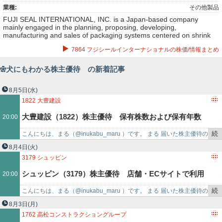
業種:
その他製品
FUJI SEAL INTERNATIONAL, INC. is a Japan-based company
mainly engaged in the planning, proposing, developing,
manufacturing and sales of packaging systems centered on shrink
sleeve labels, self-adhesive labels (pressure sensitive labels) and
7864 フジシールインターナショナルの株価/情報まとめ
spouted pouches. The Company operates in five segments: Japan
segment, the Americas segment, Europe segment, PAGO segment
and Association of Southeast Asian Nations (ASEAN) segment. The
犬にもわかる株主優待 の新着記事
Company is engaged in the manufacturing and sales of packaging
products, packaging machinery and related machinery as well as
providing maintenance services. The Company’s products are used
8月5日
(水)
in food, beverages, dairy, home and personal care and
1822
大豊建設
pharmaceutical products, etc.
大豊建設（1822）株主優待 保有株数および保有年数
20:00
続
こんにちは、まる（@inukabu_maru ）です。 まる 届いた株主優待の
に応じた額のクオカード（3月・9月末優待）
き
紹介です♪ 大豊建設株式会社（1822…
8月4日
(火)
を
3179
シュッピン
記
シュッピン（3179）株主優待 店舗・ECサイトで利用
20:00
事
で
続
こんにちは、まる（@inukabu_maru ）です。 まる 届いた株主優待の
できる優待券（3月末優待）
き
紹介です♪ シュッピン株式会社（317…
8月3日
(月)
を
1762
高松コンストラクショングループ