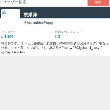
ー
核爆弾
ク
@AssembledPoppy
フォロワー
投資家のフォロワー
1,269
2
約
約
核爆弾です。 ゲーム , 蓄膿症 , 航空機 , FX/株式投資がお好きな方。暇な人
絡飯。モチベ高いクソ雑魚です。承認欲求強め →??@igakusei_busy ?
@mayutaka0622