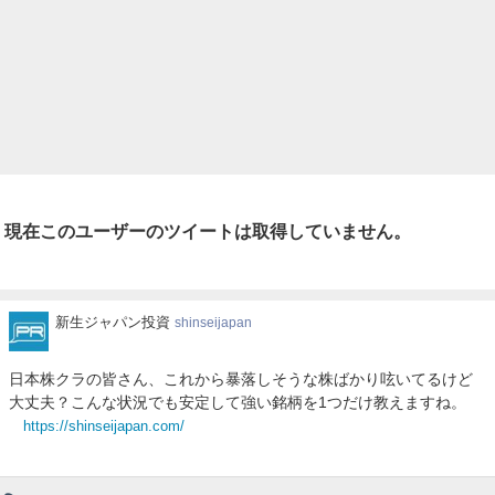
現在このユーザーのツイートは取得していません。
新
新生ジャパン投資
shinseijapan
生
ジ
日本株クラの皆さん、これから暴落しそうな株ばかり呟いてるけど
ャ
大丈夫？こんな状況でも安定して強い銘柄を1つだけ教えますね。
パ
https://shinseijapan.com/
ン
投
資