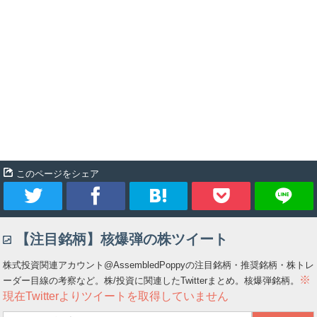
このページをシェア
ツ
シ
ブ
Pocket
【注目銘柄】核爆弾の株ツイート
イ
ェ
ッ
株式投資関連アカウント@AssembledPoppyの注目銘柄・推奨銘柄・株トレ
ー
ア
ク
※
ーダー目線の考察など。株/投資に関連したTwitterまとめ。核爆弾銘柄。
現在Twitterよりツイートを取得していません
ト
マ