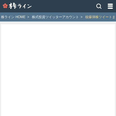
株
ラ
イ
株ライン HOME
>
株式投資ツイッターアカウント
>
核爆弾株ツイートま
ン
［ツ
イ
ッ
タ
ー
で
株
価
予
想
お
す
す
め
銘
柄］