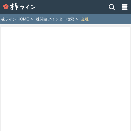
株
ラ
イ
株ライン HOME
>
株関連ツイッター検索
>
金融
ン
［ツ
イ
ッ
タ
ー
で
株
価
予
想
お
す
す
め
銘
柄］