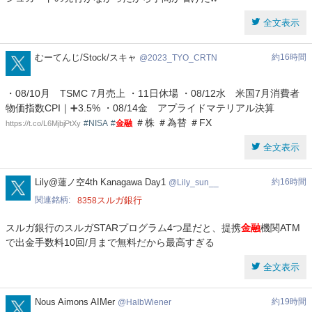
全文表示
2023_TYO_CRTN
むーてんじ/Stock/スキャ
約16時間
2023_TYO_CRTN
・08/10月 TSMC 7月売上 ・11日休場 ・08/12水 米国7月消費者
物価指数CPI｜➕3.5% ・08/14金 アプライドマテリアル決算
＃株 ＃為替 ＃FX
#NISA
#
金融
https://t.co/L6MjbjPtXy
全文表示
Lily_sun__
Lily@蓮ノ空4th Kanagawa Day1
約16時間
Lily_sun__
関連銘柄
スルガ銀行
8358
スルガ銀行のスルガSTARプログラム4つ星だと、提携
金融
機関ATM
で出金手数料10回/月まで無料だから最高すぎる
全文表示
HalbWiener
Nous Aimons AIMer
約19時間
HalbWiener