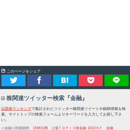
このページをシェア
ツ
シ
ブ
Pocket
株関連ツイッター検索『金融』
イ
ェ
ッ
話題株ランキング
で集計されたツイッター株関連ツイートや銘柄情報を検
ー
ア
ク
索。サイトトップの検索フォームよりキーワードを入力してお探し下さ
い。
ト
マ
≪金融≫関連銘柄
1586
日興 上場ＴＯＰＩＸ除金融
1632
ＮＦ 金融