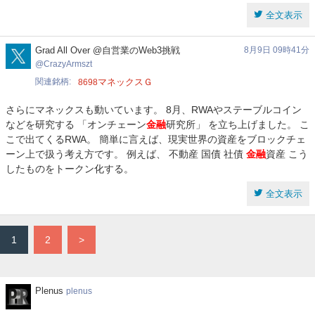
全文表示
CrazyArmszt
Grad All Over @自営業のWeb3挑戦
8月9日 09時41分
CrazyArmszt
関連銘柄
マネックスＧ
8698
さらにマネックスも動いています。 8月、RWAやステーブルコイン
などを研究する 「オンチェーン
金融
研究所」 を立ち上げました。 こ
こで出てくるRWA。 簡単に言えば、現実世界の資産をブロックチェ
ーン上で扱う考え方です。 例えば、 不動産 国債 社債
金融
資産 こう
したものをトークン化する。
全文表示
1
2
>
Plenus
Plenus
plenus