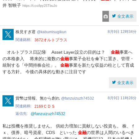
井 智映子
https://t.co/Ipy25TbuJo
全文表示
kabumisugikun
株見すぎ君
8月9日 12時34分
kabumisugikun
関連銘柄
オルトプラス
3672
オルトプラス日記⑭ Asset Layer設立の目的は？
金融
事業へ
の本格参入 将来的に複数の
金融
事業子会社を傘下に置き、管理・
統制する「中間持株会社」。
金融
事業を新たな収益の柱として育成
する方針。 今後の具体的な動きに注目です
全文表示
fanzuizuzh74532
貨幣は情報、無から創れ
8月9日 11時28分
fanzuizuzh74532
関連銘柄
ＣＤＳ
2169
返信先
@fanzuizuzh74532
私は投機を推奨しません。 供給力増加に貢献しない投資も。 株、ｆ
ｘ、債券、暗号資産、CDS といった
金融
の世界は人間のいるべき