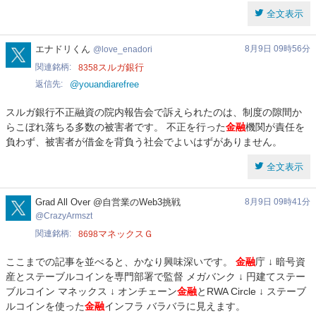
全文表示
love_enadori
エナドリくん
8月9日 09時56分
love_enadori
関連銘柄
スルガ銀行
8358
返信先
@youandiarefree
スルガ銀行不正融資の院内報告会で訴えられたのは、制度の隙間か
らこぼれ落ちる多数の被害者です。 不正を行った
金融
機関が責任を
負わず、被害者が借金を背負う社会でよいはずがありません。
全文表示
CrazyArmszt
Grad All Over @自営業のWeb3挑戦
8月9日 09時41分
CrazyArmszt
関連銘柄
マネックスＧ
8698
ここまでの記事を並べると、かなり興味深いです。
金融
庁 ↓ 暗号資
産とステーブルコインを専門部署で監督 メガバンク ↓ 円建てステー
ブルコイン マネックス ↓ オンチェーン
金融
とRWA Circle ↓ ステーブ
ルコインを使った
金融
インフラ バラバラに見えます。