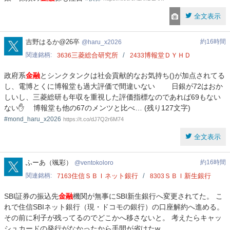
全文表示
haru_x2026
吉野はるか@26卒
約16時間
haru_x2026
関連銘柄
三菱総合研究所
博報堂ＤＹＨＤ
3636
2433
政府系
金融
とシンクタンクは社会貢献的なお気持ち()が加点されてる
し、電博とくに博報堂も過大評価で間違いない 日銀が72はおか
しいし、三菱総研も年収を重視した評価指標なのであれば69もない
ない✋ 博報堂も他の67のメンツと比べ… (残り127文字)
#mond_haru_x2026
https://t.co/dJ7Q2r6M74
全文表示
ventokoloro
ふーあ（颯彩）
約16時間
ventokoloro
関連銘柄
住信ＳＢＩネット銀行
ＳＢＩ新生銀行
7163
8303
SBI証券の振込先
金融
機関が無事にSBI新生銀行へ変更されてた。 こ
れで住信SBIネット銀行（現・ドコモの銀行）の口座解約へ進める。
その前に利子が残ってるのでどこかへ移さないと。 考えたらキャッ
シュカードの発行がなかったから手間が省けたw