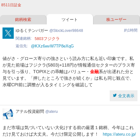
8511
日証金
ー
銘柄検索
ツイート
株ユーザー
ク
StockLover98648
ゆるくテンバガー
約1時間
StockLover98648
関連銘柄
フジクラ
5803
返信先
@KXz6wvW7TP8eXqG
値がさ・グロース寄りの強さという読み方に私も近い印象です。私
が見た前場はフジクラ(5803)+118円が情報通信セクターのプラス寄
与を引っ張り、TOPIXとの乖離はバリュー・
金融
系が出遅れた分と
見ています。「押したところで強さが続くか」は私も同じ観点で、
水曜CPI前に調整が入るタイミングを確認して
全文表示
ア
アテル投資顧問
ateru
テ
ル
まだ市場は気づいていない大化けする前の厳選１銘柄、今年はこれ
投
だけ見ておけば大丈夫。今だけ限定公開します！
https://ateru.co.jp/
資