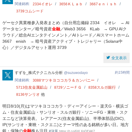
関連銘柄
イオレ
ＫＬａｂ
ｅｎｉｓｈ
2334
3656
3667
コムシード
3739
ゲーセク異業種参入発表まとめ（自分用忘備録 2334 イオレ → AI
データセンター／暗号資産
金融
／Web3 3656 KLab → GPU AIク
ラウド／総合AIエンタテインメント／AIトレード／AIスマートホーム
3667 enish → 暗号資産アクティブ・トレジャリー（Solana中
心）／デジタルアセット運用 3739
全文表示
suzuwodayo
すずを_株式テクニカル分析
約15時間
suzuwodayo
関連銘柄
マツキヨココカラ＆カンパニー
3088
住友金属鉱山
ソニーＦＧ
スルガ銀行
5713
8729
8358
サンリオ
他
8136
明日8/10(月)はマツキヨココカラ・ディーアイシー・楽天G・横浜ゴ
ム・住友金属鉱山・サンリオ・スルガ銀行・ソニーFG・東映・スク
エニなど決算発表。 レアアース(住友金属鉱山)、半導体部品(DIC)、
IP(サンリオ・東映・スクエニ)とテーマ性のある銘柄が多い日。地方
銀・保険の
金融
株も注目
#決算
https://t.co/6XLXnDEAK7