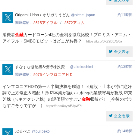
niche_japan
Origami Udon / オリガミうどん
約11時間
niche_japan
関連銘柄
アイフル
アコム
8515
8572
消費者
金融
カードローン4社の金利を徹底比較！プロミス・アコム・
アイフル・SMBCモビットはどこがお得？
https://t.co/BK29BEAV0a
全文表示
takokushimi
すなすな@配当&優待株投資
約12時間
takokushimi
関連銘柄
インフロニアＨＤ
5076
インフロニアHDの第一四半期決算を確認！ ☑建設・土木が特に絶好
調で上方修正＆増配！㊗️ ☑本業が強い＋水ingの業績寄与が反映 ☑東
芝株（≒キオクシア株）の評価額ですごい
金融
収益が！（今後のボラ
もすごそうですが…）
https://t.co/0uywEJpWPk
全文表示
bullbeko
ぶるべこ
約14時間
bullbeko