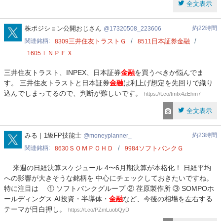
全文表示
17320508_223606
株ポジション公開おじさん
約22時間
17320508_223606
関連銘柄
三井住友トラストＧ
日本証券金融
8309
8511
ＩＮＰＥＸ
1605
三井住友トラスト、INPEX、日本証券
金融
を買うべきか悩んでま
す。 三井住友トラストと日本証券
金融
は利上げ想定を先回りで織り
込んでしまってるので、判断が難しいです。
https://t.co/tmfx4zEhm7
全文表示
moneyplanner_
みる｜1級FP技能士
約23時間
moneyplanner_
関連銘柄
ＳＯＭＰＯＨＤ
ソフトバンクＧ
8630
9984
来週の日経決算スケジュール 4〜6月期決算が本格化！ 日経平均
への影響が大きそうな銘柄を 中心にチェックしておきたいですね。
特に注目は ① ソフトバンクグループ ② 荏原製作所 ③ SOMPOホ
ールディングス AI投資・半導体・
金融
など、今後の相場を左右する
テーマが目白押し。
https://t.co/PZmLuobQyD