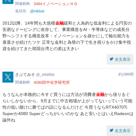
関連銘柄
イノベーションＨＤ
3484
返信先
@nikkei
2012以降、14年間も大規模
金融
緩和と人為的な低金利による円安の
安易なドーピングに依存して、事業構造をAI・半導体などの成長分
野へシフトする構造改革・イノベーションを疎かにして輸出能力を
衰退させ続けたツケ 正常な金利と為替の下で生き残りをかけ集中投
資を続けてきた韓国台湾との差は大きい
全文表示
_e6d9bb
さぶてみそ
約19時間
_e6d9bb
関連銘柄
田中化学研究所
4080
もうなんか本格的に今すぐ買うには方法が消費者
金融
から借りるぐ
らいしかないから、9月までに中古相場が上がってないっていう可能
性の低い賭けに勝てばの話になるんだけど 今買うならRTX4070Ti
Superか4080 Superどっちがいいのかな あと安いとはいえRadeonは
論外ね
全文表示