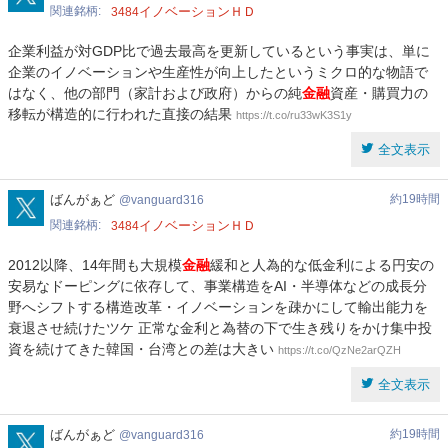
関連銘柄
イノベーションＨＤ
3484
企業利益が対GDP比で過去最高を更新しているという事実は、単に
企業のイノベーションや生産性が向上したというミクロ的な物語で
はなく、他の部門（家計および政府）からの純
金融
資産・購買力の
移転が構造的に行われた直接の結果
https://t.co/ru33wK3S1y
全文表示
vanguard316
ばんがぁど
約19時間
vanguard316
関連銘柄
イノベーションＨＤ
3484
2012以降、14年間も大規模
金融
緩和と人為的な低金利による円安の
安易なドーピングに依存して、事業構造をAI・半導体などの成長分
野へシフトする構造改革・イノベーションを疎かにして輸出能力を
衰退させ続けたツケ 正常な金利と為替の下で生き残りをかけ集中投
資を続けてきた韓国・台湾との差は大きい
https://t.co/QzNe2arQZH
全文表示
vanguard316
ばんがぁど
約19時間
vanguard316