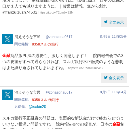
場所ではない。 余程適性が無い限りは。 投機日記2 日本の投機人
口が１人でも減りますように。｜貨幣は情報、無から創れ
@fanzuizuzh74532
https://t.co/yT2qmbxS2N
全文表示
zonazona0617
消えそうな市民
8月9日 11時05分
zonazona0617
関連銘柄
スルガ銀行
8358
金融
商品版PL法の必要性、激しく同意します！ ️ 院内報告会での3
つの要望がすべて通らなければ、スルガ銀行不正融資のような悲劇
はまた繰り返されてしまいますね。
https://t.co/Ezon10mtWB
全文表示
zonazona0617
消えそうな市民
8月9日 11時04分
zonazona0617
関連銘柄
スルガ銀行
8358
返信先
@isakin20
スルガ銀行不正融資の問題は、表面的な解決金だけで終わらせては
いけない根深い問題ですね 院内報告会での提言が、日本の
金融
制