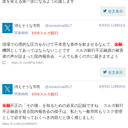
度を変える第一歩になるよう応援します
全文表示
zonazona0617
消えそうな市民
8月9日 11時02分
zonazona0617
関連銘柄
スルガ銀行
8358
現場で心理的な圧力をかけて不本意な条件を飲ませるなんて、
金融
機関としてあってはならないことです スルガ銀行不正融資の被害
者の声が詰まった院内報告会、一人でも多くの方に届きますよう
に
https://t.co/cBFtiL44bX
全文表示
zonazona0617
消えそうな市民
8月9日 11時00分
zonazona0617
関連銘柄
スルガ銀行
8358
金融
不正の「その後」を知るための必見の記録ですね スルガ銀行
不正融資を巡る院内報告会の様子は、私たち一般市民もリスク管理
として必ず知っておくべき内容だと強く感じました ️
https://t.co/6vQo4NRaP2