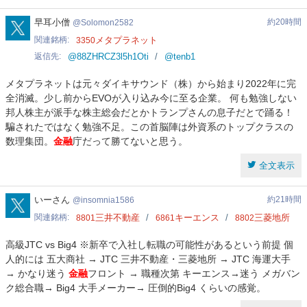
Solomon2582
早耳小僧
約20時間
Solomon2582
関連銘柄
メタプラネット
3350
返信先
@88ZHRCZ3l5h1Oti
@tenb1
メタプラネットは元々ダイキサウンド（株）から始まり2022年に完
全消滅。少し前からEVOが入り込み今に至る企業。 何も勉強しない
邦人株主が派手な株主総会だとかトランプさんの息子だとで踊る！
騙されたではなく勉強不足。この首脳陣は外資系のトップクラスの
数理集団。
金融
庁だって勝てないと思う。
全文表示
insomnia1586
いーさん
約21時間
insomnia1586
関連銘柄
三井不動産
キーエンス
三菱地所
8801
6861
8802
高級JTC vs Big4 ※新卒で入社し転職の可能性があるという前提 個
人的には 五大商社 → JTC 三井不動産・三菱地所 → JTC 海運大手
→ かなり迷う
金融
フロント → 職種次第 キーエンス→迷う メガバン
ク総合職→ Big4 大手メーカー→ 圧倒的Big4 くらいの感覚。