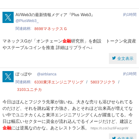
顧
問
PlusWeb3_
AI/Web3の最新情報メディア『Plus Web3』
約1時間
PlusWeb3_
関連銘柄
マネックスＧ
8698
マネックスGが「オンチェーン
金融
研究所」を創設 トークン化資産
やステーブルコインを推進 詳細はリプライへ↓
全文表示
airblanca
ぽっぽや ️
約1時間
airblanca
関連銘柄
東洋エンジニアリング
フジクラ
6330
5803
ユニチカ
3103
今日はほんとフジクラ先輩が強いね。大きな売りも浴びせられてる
のだけど、それを跳ね返す力強さ。あとそれほど出来高が増えてな
い中でユニチカくんと東洋エンジニアリングくんが躍進してる。今
日は幅広いセクターに資金が流れ込んでるイメージだけど、建設と
金融
には逆風なのかな。あとレストラン系。
https://t.co/Juz6FwzgnW
全文表示