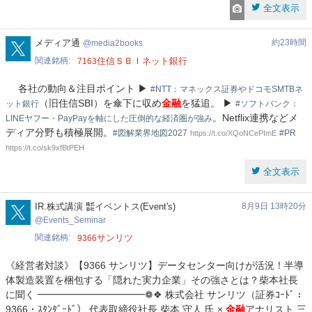
全文表示
media2books
メディア通
約23時間
media2books
関連銘柄
住信ＳＢＩネット銀行
7163
各社の動向＆注目ポイント ▶︎
#NTT：マネックス証券やドコモSMTBネ
（旧住信SBI）を傘下に収め
金融
を猛追。 ▶︎
ット銀行
#ソフトバンク：
。Netflix連携などメ
LINEヤフー・PayPayを軸にした圧倒的な経済圏が強み
ディア分野も積極展開。
#図解業界地図2027
#PR
https://t.co/XQoNCePImE
https://t.co/sk9xfBtPEH
全文表示
Events_Seminar
IR.株式講演 ㍿イベントス(Event's)
8月9日 13時20分
Events_Seminar
関連銘柄
サンリツ
9366
《経営者対談》【9366 サンリツ】データセンター向けが活況！半導
体製造装置を梱包する「隠れた実力企業」その強さとは？柴本社長
に聞く ━━━━━━━━━━━❁❖ 株式会社 サンリツ（証券ｺｰﾄﾞ：
9366・ｽﾀﾝﾀﾞｰﾄﾞ） 代表取締役社長 柴本 守人 氏 ×
金融
アナリスト 三