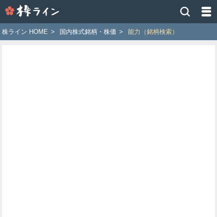
株
ラ
イ
株ライン HOME
>
国内株式銘柄・株価
>
能力（銘柄検索）
ン
［ツ
イ
ッ
タ
ー
で
株
価
予
想
お
す
す
め
銘
柄］