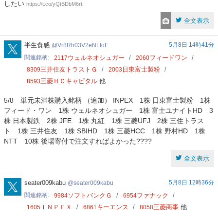
したい
https://t.co/yQtBDbM6rt
全文表示
Vr8Rh03V2eNLloF
半生食感
5月8日 14時41分
Vr8Rh03V2eNLloF
関連銘柄
ウェルネオシュガー
フィードワン
2117
2060
三井住友トラストＧ
日東富士製粉
8309
2003
三菱ＨＣキャピタル
他
8593
5/8 単元未満株購入銘柄 （追加） INPEX 1株 日東富士製粉 1株
フィード・ワン 1株 ウェルネオシュガー 1株 富士ユナイトHD 3
株 日本製鉄 2株 JFE 1株 丸紅 1株 三菱UFJ 2株 三住トラス
ト 1株 三井住友 1株 SBIHD 1株 三菱HCC 1株 野村HD 1株
NTT 10株 後場寄付で注文すればよかった????
全文表示
seater009kabu
seater009kabu
5月8日 12時36分
seater009kabu
関連銘柄
ソフトバンクＧ
ファナック
9984
6954
ＩＮＰＥＸ
キーエンス
三菱商事
他
1605
6861
8058