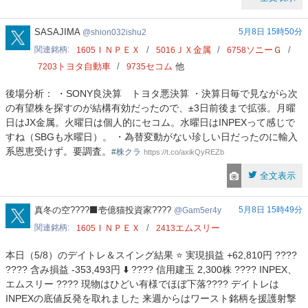
shion032ishu2
SASAJIMA
5月8日 15時50分
shion032ishu2
関連銘柄
ＩＮＰＥＸ
ＪＸ金属
ソニーＧ
1605
5016
6758
トヨタ自動車
セコム
他
7203
9735
後場分析： ・SONY良決算 トヨタ悪決算 ・決算日毎で見ながら次
の有望株を探すのが結構有効だったので、±3日前後まで拡張。月曜
日はJX金属。火曜日は個人的にセコム。水曜日はINPEXって感じで
すね（SBGも水曜日）。 ・為替変動がない珍しい日だったのに輸入
系恩恵受けず。要調査。
#株クラ
https://t.co/axikQyREZb
全文表示
Gam5er4y
真冬の空????‍⬛壱億猫投資家????
5月8日 15時49分
Gam5er4y
関連銘柄
ＩＮＰＥＸ
エムスリー
1605
2413
本日（5/8）のデイトレ＆スイング結果 ⭐️ 実現損益 +62,810円 ????
???? 含み損益 -353,493円 ⬇️ ???? 信用建玉 2,300株 ???? INPEX、
エムスリー ???? 現物はひどい有様でほぼ下落???? デイトレは
INPEXの底値反発を取れました 来週からはワースト銘柄を援護射撃