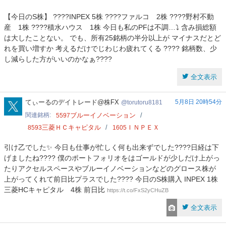
【今日のS株】 ????INPEX 5株 ????ファルコ 2株 ????野村不動
産 1株 ????積水ハウス 1株 今日も私のPFは不調…⤵️ 含み損総額
は大したことない。 でも、所有25銘柄の半分以上が マイナスだとど
れを買い増すか 考えるだけでじわじわ疲れてくる ???? 銘柄数、少
し減らした方がいいのかなぁ????
全文表示
torutoru8181
てぃーるのデイトレード@株FX
5月8日 20時54分
torutoru8181
関連銘柄
ブルーイノベーション
5597
三菱ＨＣキャピタル
ＩＮＰＥＸ
8593
1605
引け乙でした✨ 今日も仕事が忙しく何も出来ずでした????日経は下
げましたね???? 僕のポートフォリオをはゴールドが少しだけ上がっ
たりアクセルスペースやブルーイノベーションなどのグロース株が
上がってくれて前日比プラスでした???? 今日のS株購入 INPEX 1株
三菱HCキャピタル 4株 前日比
https://t.co/FxS2yCHuZB
全文表示