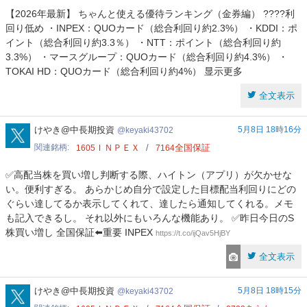
【2026年最新】 ちゃんと使える優待ランキング（金券編） ????利
回り低め ・INPEX：QUOカード（総合利回り約2.3%） ・KDDI：ポ
イント（総合利回り約3.3％） ・NTT：ポイント（総合利回り約
3.3%） ・マースグループ：QUOカード（総合利回り約4.3%） ・
TOKAI HD：QUOカード（総合利回り約4%） 显示更多
全文表示
keyaki43702
けやき@中長期投資
5月8日 18時16分
keyaki43702
関連銘柄
ＩＮＰＥＸ
全国保証
1605
7164
✅高配当株を買い増し判断する際、ハイトン（アプリ）が欠かせな
い。便利すぎる。 あらかじめ自分で設定した目標配当利回りにどの
ぐらい達してるか表示してくれて、達したら通知してくれる。メモ
も記入できるし。 それ以外にもいろんな機能あり。 ✅昨日今日のS
株買い増し 全国保証⬅️重要 INPEX
https://t.co/ijQav5HjBY
全文表示
keyaki43702
けやき@中長期投資
5月8日 18時15分
keyaki43702