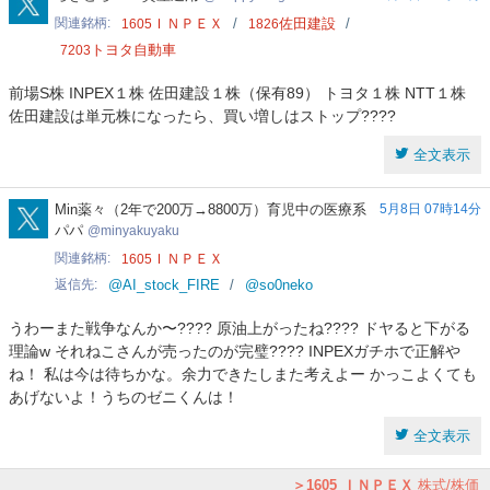
関連銘柄
ＩＮＰＥＸ
佐田建設
1605
1826
トヨタ自動車
7203
前場S株 INPEX１株 佐田建設１株（保有89） トヨタ１株 NTT１株
佐田建設は単元株になったら、買い増しはストップ????
全文表示
minyakuyaku
Min薬々（2年で200万→8800万）育児中の医療系
5月8日 07時14分
パパ
minyakuyaku
関連銘柄
ＩＮＰＥＸ
1605
返信先
@AI_stock_FIRE
@so0neko
うわーまた戦争なんか〜???? 原油上がったね???? ドヤると下がる
理論w それねこさんが売ったのが完璧???? INPEXガチホで正解や
ね！ 私は今は待ちかな。余力できたしまた考えよー かっこよくても
あげないよ！うちのゼニくんは！
全文表示
1605
ＩＮＰＥＸ
株式/株価