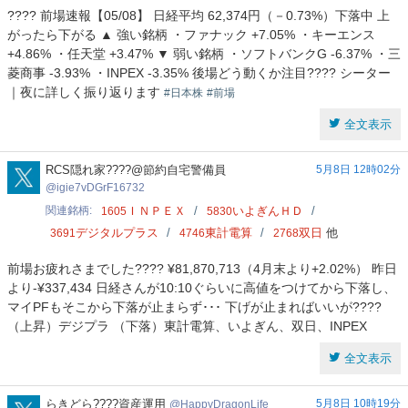
???? 前場速報【05/08】 日経平均 62,374円（－0.73%）下落中 上
がったら下がる ▲ 強い銘柄 ・ファナック +7.05% ・キーエンス
+4.86% ・任天堂 +3.47% ▼ 弱い銘柄 ・ソフトバンクG -6.37% ・三
菱商事 -3.93% ・INPEX -3.35% 後場どう動くか注目???? シーター
｜夜に詳しく振り返ります
#日本株
#前場
全文表示
igie7vDGrF16732
RCS隠れ家????@節約自宅警備員
5月8日 12時02分
igie7vDGrF16732
関連銘柄
ＩＮＰＥＸ
いよぎんＨＤ
1605
5830
デジタルプラス
東計電算
双日
他
3691
4746
2768
前場お疲れさまでした???? ¥81,870,713（4月末より+2.02%） 昨日
より-¥337,434 日経さんが10:10ぐらいに高値をつけてから下落し、
マイPFもそこから下落が止まらず･･･ 下げが止まればいいが????
（上昇）デジプラ （下落）東計電算、いよぎん、双日、INPEX
全文表示
HappyDragonLife
らきどら????資産運用
5月8日 10時19分
HappyDragonLife