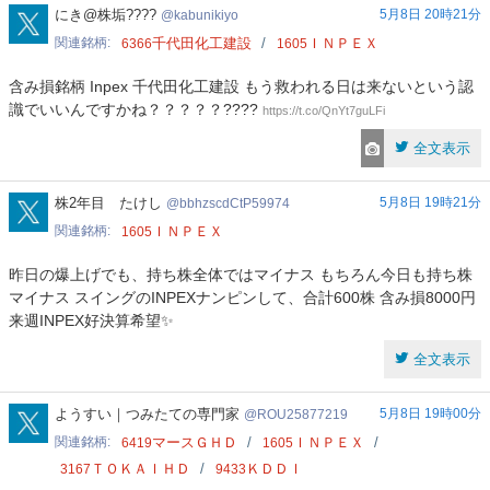
kabunikiyo
にき@株垢????
5月8日 20時21分
kabunikiyo
関連銘柄
千代田化工建設
ＩＮＰＥＸ
6366
1605
含み損銘柄 Inpex 千代田化工建設 もう救われる日は来ないという認
識でいいんですかね？？？？？????
https://t.co/QnYt7guLFi
全文表示
bbhzscdCtP59974
株2年目 たけし
5月8日 19時21分
bbhzscdCtP59974
関連銘柄
ＩＮＰＥＸ
1605
昨日の爆上げでも、持ち株全体ではマイナス もちろん今日も持ち株
マイナス スイングのINPEXナンピンして、合計600株 含み損8000円
来週INPEX好決算希望✨
全文表示
ROU25877219
ようすい｜つみたての専門家
5月8日 19時00分
ROU25877219
関連銘柄
マースＧＨＤ
ＩＮＰＥＸ
6419
1605
ＴＯＫＡＩＨＤ
ＫＤＤＩ
3167
9433