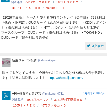
関連銘柄
マースＧＨＤ
ＩＮＰＥＸ
6419
1605
ＴＯＫＡＩＨＤ
ＫＤＤＩ
3167
9433
【2026年最新】 ちゃんと使える優待ランキング（金券編） ????利回
り低め ・INPEX：QUOカード（総合利回り約2.3%） ・KDDI：ポイン
ト（総合利回り約3.3％） ・NTT：ポイント（総合利回り約3.3%） ・
マースグループ：QUOカード（総合利回り約4.3%） ・TOKAI HD：
QUOカード（総合利回り約4%）
全文表示
新
新生ジャパン投資
shinseijapan
生
ジ
握ってるだけで大丈夫！今日から注目の大化け候補株1銘柄を発表し
ャ
ます！明日には削除します！
https://shinseijapan.com/
パ
ン
投
資
makopu_0711
ARI⭐︎投資初心者????
5月8日 21時20分
makopu_0711
関連銘柄
積水ハウス
野村不動産ＨＤ
1928
3231
ＩＮＰＥＸ
ファルコＨＤ
1605
4671