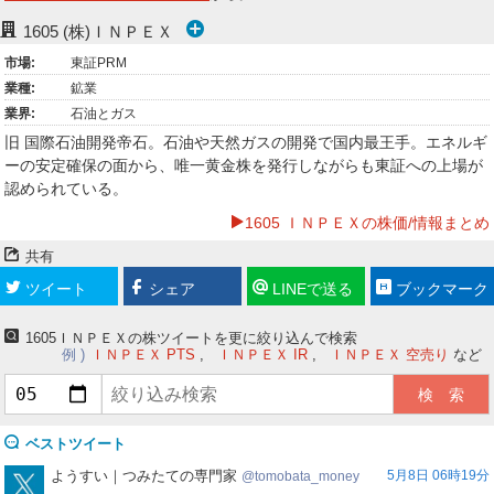
ー
1605
(株)ＩＮＰＥＸ
市場:
東証PRM
ク
業種:
鉱業
業界:
石油とガス
旧 国際石油開発帝石。石油や天然ガスの開発で国内最王手。エネルギ
ーの安定確保の面から、唯一黄金株を発行しながらも東証への上場が
認められている。
1605 ＩＮＰＥＸの株価/情報まとめ
共有
ツイート
シェア
LINEで送る
ブックマーク
1605ＩＮＰＥＸの株ツイートを更に絞り込んで検索
例
ＩＮＰＥＸ PTS
ＩＮＰＥＸ IR
ＩＮＰＥＸ 空売り
など
ベストツイート
tomobata_money
ようすい｜つみたての専門家
5月8日 06時19分
tomobata_money