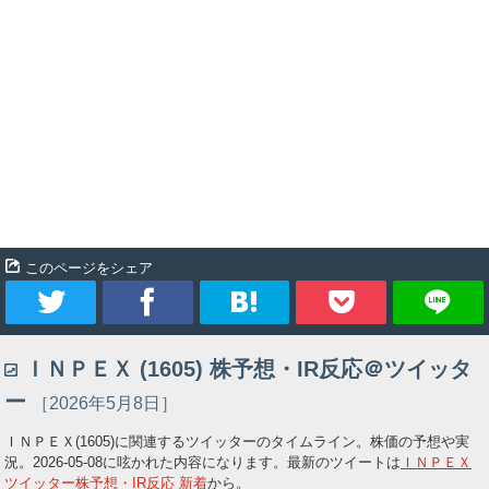
このページをシェア
ツ
シ
ブ
Pocket
ＩＮＰＥＸ (1605) 株予想・IR反応＠ツイッタ
イ
ェ
ッ
ー
［2026年5月8日］
ー
ア
ク
ＩＮＰＥＸ(1605)に関連するツイッターのタイムライン。株価の予想や実
況。
2026-05-08
に呟かれた内容になります。最新のツイートは
ＩＮＰＥＸ
ト
マ
ツイッター株予想・IR反応 新着
から。