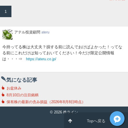
1
ア
アテル投資顧問
ateru
テ
ル
今持ってる株は大丈夫？損する前に読んでおけばよかった！ってな
投
る前にこれだけは知っておいてください！今だけ限定公開情報
資
は・・・⇒
https://ateru.co.jp/
顧
問
気になる記事
お盆休み
8月10日の注目銘柄
保有株の最新の含み損益（2026年8月8日時点）
© 2026 株ライン
Topへ戻る