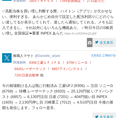
関連銘柄
ＩＮＰＥＸ
全国保証
あらた
1605
7164
2733
✅高配当株を買い増し判断する際、ハイトン（アプリ）が欠かせな
い。便利すぎる。 あらかじめ自分で設定した配当利回りにどのぐら
い達してるか表示してくれて、達したら通知してくれる。メモも記
入できるし。 それ以外にもいろんな機能あり。 ✅昨日今日のS株買
い増し 全国保証⬅️重要 INPEX あらた
https://t.co/92XHzQCg5F
全文表示
Danielle_allard
株職人マサト
5月8日 17時47分
Danielle_allard
関連銘柄
三菱ＵＦＪＦＧ
ソニーＧ
8306
6758
レーザーテック
アドバンテスト
6920
6857
日産自動車
他
7201
今の相場動ける人は既に行動済み 三菱UFJ (8306) → 注目 ソニーG
(6758) → 待機 レーザーテック (6920) → 25,120円狙 いアドバンテ
スト (6857) → 6,130円注目 日産 (7201) → 404円狙い目 INPEX
(1605) → 2,130円押し目 川崎重工 (7012) → 4,510円注目 今後の展
開も発信します。フォロー是非。
全文表示