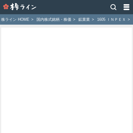
株
ラ
イ
株ライン HOME
>
国内株式銘柄・株価
>
鉱業業
>
1605 ＩＮＰＥＸ
>
ン
［ツ
イ
ッ
タ
ー
で
株
価
予
想
お
す
す
め
銘
柄］