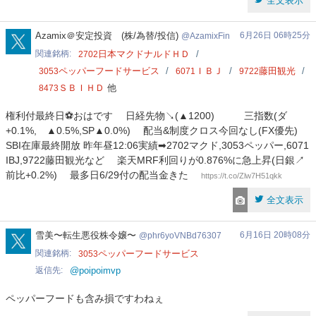
全文表示
AzamixFin
Azamix＠安定投資 (株/為替/投信)
6月26日 06時25分
AzamixFin
関連銘柄
日本マクドナルドＨＤ
2702
ペッパーフードサービス
ＩＢＪ
藤田観光
3053
6071
9722
ＳＢＩＨＤ
他
8473
権利付最終日⚽おはです 日経先物↘(▲1200) 三指数(ダ
+0.1%, ▲0.5%,SP▲0.0%) 配当&制度クロス今回なし(FX優先)
SBI在庫最終開放 昨年昼12:06実績➡2702マクド,3053ペッパー,6071
IBJ,9722藤田観光など 楽天MRF利回りが0.876%に急上昇(日銀↗
前比+0.2%) 最多日6/29付の配当金きた
https://t.co/Zlw7H51qkk
全文表示
phr6yoVNBd76307
雪美〜転生悪役株令嬢〜
6月16日 20時08分
phr6yoVNBd76307
関連銘柄
ペッパーフードサービス
3053
返信先
@poipoimvp
ペッパーフードも含み損ですわねぇ