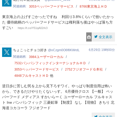
関連銘柄
ペッパーフードサービス
東京海上ＨＤ
3053
8766
東京海上の上げすごかったですね 利回り3.8%くらいで拾いたかっ
た 優待銘柄のペッパーフードサービスは権利落ち後はやっば落ち方
すごい
https://t.co/Y51qA02rk3
全文表示
oCzgm0O6f8KWrdL
ちょこっとチョコ好き
6月29日 19時00分
oCzgm0O6f8KWrdL
関連銘柄
ユーザーローカル
3984
パンパシフィックインターナショナルＨＤ
7532
ペッパーフードサービス
フジオフードＧ本社
3053
2752
フルキャストＨＤ
他
4848
逆日歩に苦しむ民を上から見下ろすワイ。やっぱり制度信用は怖い
から、できるだけやりたくないっす。 6月優待クロス 【一般】 ペッ
パーフード メディアス すかいらーく ユーザーローカル フルキャス
ト Ine パンパシフィック 三菱鉛筆 【制度】 なし 【現物】 きちり 北
海道コカコーラ フジオフード