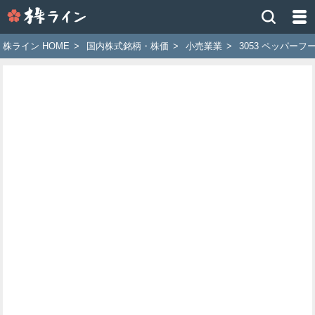
株
ラ
イ
株ライン HOME
>
国内株式銘柄・株価
>
小売業業
>
3053 ペッパー
ン
［ツ
イ
ッ
タ
ー
で
株
価
予
想
お
す
す
め
銘
柄］