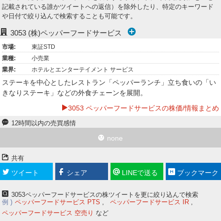
記載されている誰かツイートへの返信）を除外したり、特定のキーワード
ー
や日付で絞り込んで検索することも可能です。
ク
3053
(株)ペッパーフードサービス
市場:
東証STD
業種:
小売業
業界:
ホテルとエンターテイメント サービス
ステーキを中心としたレストラン「ペッパーランチ」立ち食いの「い
きなりステーキ」などの外食チェーンを展開。
3053 ペッパーフードサービスの株価/情報まとめ
12時間以内の売買感情
none
共有
ツイート
シェア
LINEで送る
ブックマーク
3053ペッパーフードサービスの株ツイートを更に絞り込んで検索
例
ペッパーフードサービス PTS
ペッパーフードサービス IR
ペッパーフードサービス 空売り
など