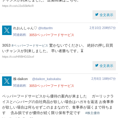
チャンスが到来しました。 証拠画像はこちら。
https://t.co/xJ2uSSbNcR
全文表示
lottanfm
れおんしゃん♡
2月10日 20時57分
lottanfm
関連銘柄
ペッパーフードサービス
3053
3053
驚かないでください。 絶好の押し目買
#ペッパーフードサービス
いチャンスが到来しました。 早い者勝ちです。⏳
https://t.co/HRBHG02sxf
全文表示
daikon_kabukabu
株-daikon
2月8日 18時47分
daikon_kabukabu
関連銘柄
ペッパーフードサービス
3053
ペッパーフードサービスから優待の案内が来ました ガーリックラ
イスとハンバーグの自社商品が欲しい場合はハガキを返送 お食事券
が欲しい場合は何もせずこのままなので、食事券が届くまで待ちま
す 含み損ですが優待が続く限り保有予定です
#株主優待