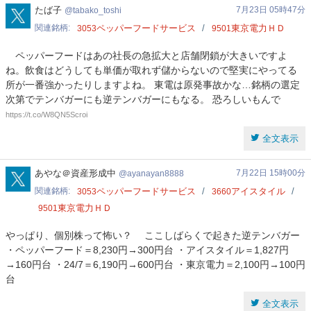
資
tabako_toshi
たば子
7月23日 05時47分
tabako_toshi
関連銘柄
ペッパーフードサービス
東京電力ＨＤ
3053
9501
ペッパーフードはあの社長の急拡大と店舗閉鎖が大きいですよ
ね。飲食はどうしても単価が取れず儲からないので堅実にやってる
所が一番強かったりしますよね。 東電は原発事故かな…銘柄の選定
次第でテンバガーにも逆テンバガーにもなる。 恐ろしいもんで
https://t.co/W8QN5Scroi
全文表示
ayanayan8888
あやな＠資産形成中
7月22日 15時00分
ayanayan8888
関連銘柄
ペッパーフードサービス
アイスタイル
3053
3660
東京電力ＨＤ
9501
やっぱり、個別株って怖い？ ここしばらくで起きた逆テンバガー
・ペッパーフード＝8,230円→300円台 ・アイスタイル＝1,827円
→160円台 ・24/7＝6,190円→600円台 ・東京電力＝2,100円→100円
台
全文表示