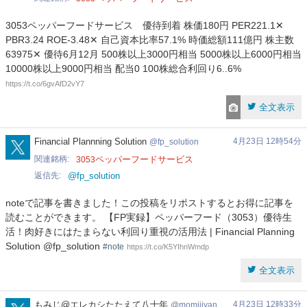
3053ペッパーフードサービス 優待到着 株価180円 PER221.1✕
PBR3.24 ROE-3.48✕ 自己資本比率57.1% 時価総額111億円 株主数
63975✕ 優待6月12月 500株以上3000円相当 5000株以上6000円相当
10000株以上9000円相当 配当0 100株総合利回り6..6%
https://t.co/6gvAfD2vY7
全文表示
fp_solution
Financial Plannning Solution
4月23日 12時54分
fp_solution
関連銘柄
ペッパーフードサービス
3053
返信先
@fp_solution
noteで記事を書きました！この投稿をリポストするとお得に記事を
読むことができます。 【FP実録】ペッパーフード（3053）優待生
活！肉好きにはたまらない利回り重視の活用法 | Financial Planning
Solution @fp_solution
#note
https://t.co/K5YIhnWmdp
全文表示
momijiyan
もみじ@エレカシたたえて八十年
4月23日 12時33分
momijiyan