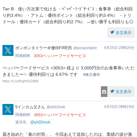
Tier B 使い方次第で化ける ・ﾍﾟｯﾊﾟｰﾌｰﾄﾞｻｰﾋﾞｽ：食事券（総合利回
り約3.4%） ・アトム：優待ポイント（総合利回り約3.4%） ・トリ
ドール：優待カード（総合利回り約2.7%） →使い勝手も利回りも◎
全文表示
ponpontyler
ポンポンタイラー＠優待FIRE民
4月25日 20時26分
ponpontyler
関連銘柄
ペッパーフードサービス
3053
ペッパーフードサービス <3053> 様より 3,000円分のお食事券いただ
きましたー✨ 優待利回りは 6.67% です
#株主優待
https://t.co/9rgH3sGB9e
全文表示
yh02msk
5インカム父さん
4月25日 08時19分
yh02msk
関連銘柄
ペッパーフードサービス
3053
返信先
@yh02msk
届き始めた「春の封筒」。 今回あえて追加したのは、業績の波が激