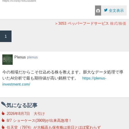
https://t.co/q7soGuua84
全文表示
3053
ペッパーフードサービス
株式/株価
1
Plenus
Plenus
plenus
今の相場だからこそ仕込める株を教えます。膨大なデータ処理で導
いたAI分析で最も期待値が高い銘柄です。
https://plenus-
investment.com/
気になる記事
2026年8月7日 大引け
8/7 ショーケース(3909)が出来高急増！
任天堂（7974）が大幅高も保有株は前日とほぼ変わらず