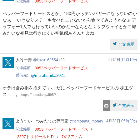
関連銘柄
ペッパーフードサービス
3053
ペッパーフードサービスとか、180円からテンバガーにならないのか
なぁ いきなりステーキ食べたことないから食べてみようかなぁ ア
ラフォー1人でも行っていいのかな〜なんとなくサブウェイとか二郎
みたいな初見は行きにくい空気感あるんだよね
全文表示
kazu163554133
大竹一壽
5月5日 12時10分
kazu163554133
関連銘柄
ペッパーフードサービス
3053
返信先
@muratamika2021
オラは含み損を抱えて いまだに ペッパーフードサービスの 株主ダ
ス……。
https://t.co/xkvqwII95P
全文表示
tomobata_money
ようすい｜つみたての専門家
4月28日 06時20分
tomobata_money
関連銘柄
ペッパーフードサービス
3053
トリドールＨＤ
アトム
3397
7412