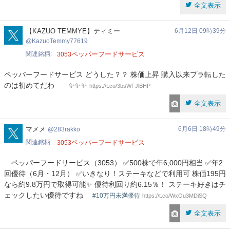
全文表示
KazuoTemmy77619
【KAZUO TEMMYE】ティミー
6月12日 09時39分
KazuoTemmy77619
関連銘柄
ペッパーフードサービス
3053
ペッパーフードサービス どうした？？ 株価上昇 購入以来プラ転した
のは初めてだわ ✨✨✨
https://t.co/3bsWFJlBHP
全文表示
283rakko
マメメ
6月6日 18時49分
283rakko
関連銘柄
ペッパーフードサービス
3053
ペッパーフードサービス（3053） ✅500株で年6,000円相当 ✅年2
回優待（6月・12月） ✅いきなり！ステーキなどで利用可 株価195円
なら約9.8万円で取得可能✨ 優待利回り約6.15％！ ステーキ好きはチ
ェックしたい優待ですね
#10万円未満優待
https://t.co/WxOu3MDiSQ
全文表示