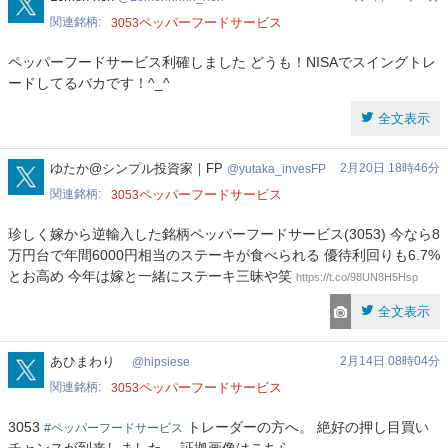
関連銘柄
ペッパーフードサービス
3053
ペッパーフードサービス利確しました どうも！NISAでスイングトレ
ードしてるバカです！^_^
全文表示
yutaka_invesFP
ゆたか@シンプル投資家｜FP
2月20日 18時46分
yutaka_invesFP
関連銘柄
ペッパーフードサービス
3053
珍しく嫁から逆輸入した銘柄ペッパーフードサービス(3053) 今なら8
万円台で年間6000円相当のステーキが食べられる 優待利回りも6.7%
とお高め 今年は嫁と一緒にステーキ三昧や笑
https://t.co/98UN8H5Hsp
全文表示
hipsiese
あひまわり
2月14日 08時04分
hipsiese
関連銘柄
ペッパーフードサービス
3053
3053
トレーダーの方へ。 絶好の押し目買い
#ペッパーフードサービス