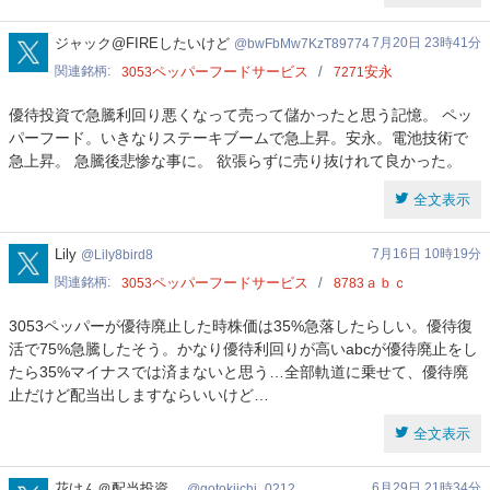
bwFbMw7KzT89774
ジャック@FIREしたいけど
7月20日 23時41分
bwFbMw7KzT89774
関連銘柄
ペッパーフードサービス
安永
3053
7271
優待投資で急騰利回り悪くなって売って儲かったと思う記憶。 ペッ
パーフード。いきなりステーキブームで急上昇。安永。電池技術で
急上昇。 急騰後悲惨な事に。 欲張らずに売り抜けれて良かった。
全文表示
Lily8bird8
Lily
7月16日 10時19分
Lily8bird8
関連銘柄
ペッパーフードサービス
ａｂｃ
3053
8783
3053ペッパーが優待廃止した時株価は35%急落したらしい。優待復
活で75%急騰したそう。かなり優待利回りが高いabcが優待廃止をし
たら35%マイナスでは済まないと思う…全部軌道に乗せて、優待廃
止だけど配当出しますならいいけど…
全文表示
gotokiichi_0212
花けん＠配当投資
6月29日 21時34分
gotokiichi_0212