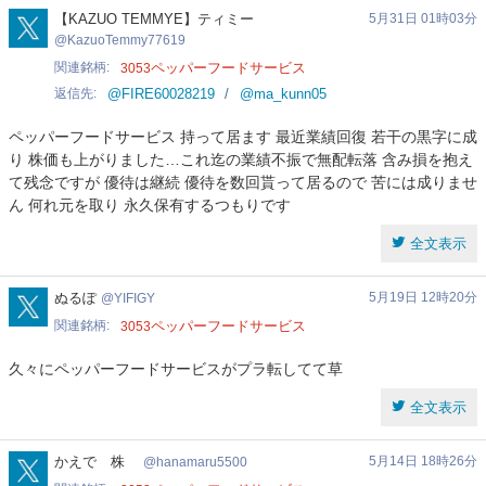
KazuoTemmy77619
【KAZUO TEMMYE】ティミー
5月31日 01時03分
KazuoTemmy77619
関連銘柄
ペッパーフードサービス
3053
返信先
@FIRE60028219
@ma_kunn05
ペッパーフードサービス 持って居ます 最近業績回復 若干の黒字に成
り 株価も上がりました…これ迄の業績不振で無配転落 含み損を抱え
て残念ですが 優待は継続 優待を数回貰って居るので 苦には成りませ
ん 何れ元を取り 永久保有するつもりです
全文表示
YIFIGY
ぬるぽ
5月19日 12時20分
YIFIGY
関連銘柄
ペッパーフードサービス
3053
久々にペッパーフードサービスがプラ転してて草
全文表示
hanamaru5500
かえで 株
5月14日 18時26分
hanamaru5500