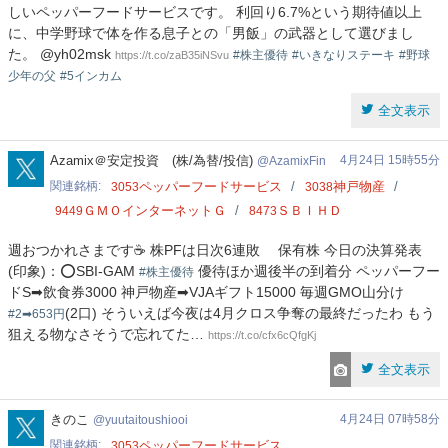
しいペッパーフードサービスです。 利回り6.7%という期待値以上
に、中学野球で体を作る息子との「男飯」の武器として選びまし
た。 @yh02msk
​
#株主優待
#いきなりステーキ
#野球
https://t.co/zaB35iNSvu
少年の父
#5インカム
全文表示
AzamixFin
Azamix＠安定投資 (株/為替/投信)
4月24日 15時55分
AzamixFin
関連銘柄
ペッパーフードサービス
神戸物産
3053
3038
ＧＭＯインターネットＧ
ＳＢＩＨＤ
9449
8473
週おつかれさまです☕ 株PFは日次6連敗 保有株 今日の決算発表
(印象)：⭕SBI-GAM
優待ほか週後半の到着分 ペッパーフー
#株主優待
ドS➡飲食券3000 神戸物産➡VJAギフト15000 毎週GMO山分け
(2口) そういえば今夜は4月クロス争奪の最終だったわ もう
#2➡653円
狙える物なさそうで忘れてた…
https://t.co/cfx6cQfgKj
全文表示
yuutaitoushiooi
きのこ
4月24日 07時58分
yuutaitoushiooi
関連銘柄
ペッパーフードサービス
3053