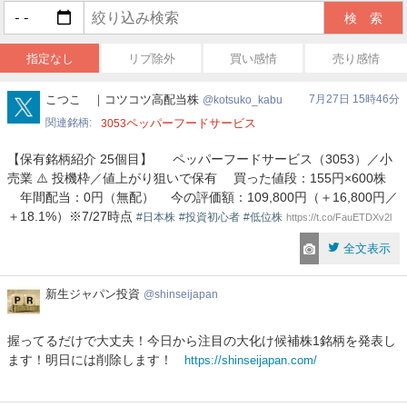
指定なし
リプ除外
買い感情
売り感情
kotsuko_kabu
こつこ ｜コツコツ高配当株
7月27日 15時46分
kotsuko_kabu
関連銘柄
ペッパーフードサービス
3053
【保有銘柄紹介 25個目】 ペッパーフードサービス（3053）／小
売業 ⚠️ 投機枠／値上がり狙いで保有 買った値段：155円×600株
年間配当：0円（無配） 今の評価額：109,800円（＋16,800円／
＋18.1%）※7/27時点
#日本株
#投資初心者
#低位株
https://t.co/FauETDXv2l
全文表示
新
新生ジャパン投資
shinseijapan
生
ジ
握ってるだけで大丈夫！今日から注目の大化け候補株1銘柄を発表し
ャ
ます！明日には削除します！
https://shinseijapan.com/
パ
ン
投