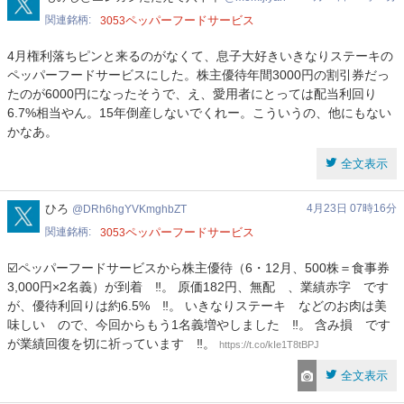
関連銘柄
ペッパーフードサービス
3053
4月権利落ちピンと来るのがなくて、息子大好きいきなりステーキの
ペッパーフードサービスにした。株主優待年間3000円の割引券だっ
たのが6000円になったそうで、え、愛用者にとっては配当利回り
6.7%相当やん。15年倒産しないでくれー。こういうの、他にもない
かなあ。
全文表示
DRh6hgYVKmghbZT
ひろ
4月23日 07時16分
DRh6hgYVKmghbZT
関連銘柄
ペッパーフードサービス
3053
☑️ペッパーフードサービスから株主優待（6・12月、500株＝食事券
3,000円×2名義）が到着 ‼️。 原価182円、無配 、業績赤字 です
が、優待利回りは約6.5% ‼️。 いきなりステーキ などのお肉は美
味しい ので、今回からもう1名義増やしました ‼️。 含み損 です
が業績回復を切に祈っています ‼️。
https://t.co/kIe1T8tBPJ
全文表示