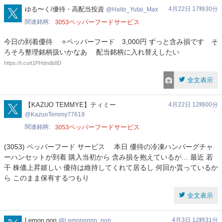
Haito_Yutai_Max
ゆる〜く/優待・高配当投資
4月22日 17時30分
Haito_Yutai_Max
関連銘柄
ペッパーフードサービス
3053
今日の到着優待 ⭐️ペッパーフード 3,000円 ずっと含み損です そ
ろそろ整理銘柄扱いかなあ 配当銘柄に入れ替えしたい
https://t.co/t1PHdndb8D
全文表示
KazuoTemmy77619
【KAZUO TEMMYE】ティミー
4月22日 12時00分
KazuoTemmy77619
関連銘柄
ペッパーフードサービス
3053
(3053) ペッパーフード サービス 本日 優待の冷凍ハンバーグチャ
ーハンセットが到着 購入当初から 含み損を抱えているが… 最近 若
干 株価上昇嬉しい 優待は維持してくれて居るし 何回か貰っているか
ら このまま保有するつもり
全文表示
Lemonnnnn_non
Lemon non
4月3日 12時31分
Lemonnnnn_non