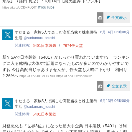
形成】（窪田 真之）：6月14日【楽天証券 トウシル】
#YouTube
https://t.co/UCI5kFuQfT
全文表示
sudamaru_toushi
すだまる｜家族5人で楽しむ高配当株と株主優待
6月14日 06時08分
生活
sudamaru_toushi
関連銘柄
日本製鉄
任天堂
5401
7974
新NISAで日本製鉄（5401）がしっかり買われていますね ランキン
グに入る銘柄は大体Xで話題になったものが多いのでわかりやすいで
すね 今は高配当じゃありませんが、任天堂も大幅に下がり、利回り
2.26%へ
https://t.co/5bz0oO3RXX
https://t.co/UOz9cqnoDz
全文表示
sudamaru_toushi
すだまる｜家族5人で楽しむ高配当株と株主優待
6月13日 06時00分
生活
sudamaru_toushi
関連銘柄
日本製鉄
5401
財務悪化も『世界3位』になった超大手企業 日本製鉄（5401）は利