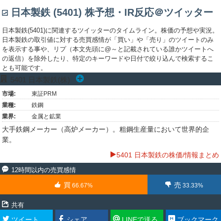
日本製鉄 (5401) 株予想・IR反応＠ツイッター
日本製鉄(5401)に関連するツイッターのタイムライン。株価の予想や実況。
日本製鉄の取引値に対する売買感情が「買い」や「売り」のツイートのみ
を表示する事や、リプ（本文先頭に@～と記載されている誰かツイートへ
の返信）を除外したり、特定のキーワードや日付で絞り込んで検索するこ
とも可能です。
5401
日本製鉄(株)
市場:
東証PRM
業種:
鉄鋼
業界:
金属と鉱業
大手鉄鋼メーカー（高炉メーカー）。粗鋼生産量において世界的企
業。
5401 日本製鉄の株価/情報まとめ
12時間以内の売買感情
買
売
66.67%
33.33%
共有
ツイート
シェア
LINEで送る
ブックマーク