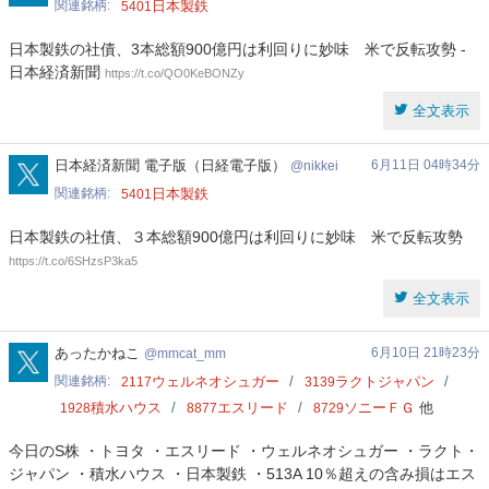
関連銘柄
日本製鉄
5401
日本製鉄の社債、3本総額900億円は利回りに妙味 米で反転攻勢 -
日本経済新聞
https://t.co/QO0KeBONZy
全文表示
nikkei
日本経済新聞 電子版（日経電子版）
6月11日 04時34分
nikkei
関連銘柄
日本製鉄
5401
日本製鉄の社債、３本総額900億円は利回りに妙味 米で反転攻勢
https://t.co/6SHzsP3ka5
全文表示
mmcat_mm
あったかねこ
6月10日 21時23分
mmcat_mm
関連銘柄
ウェルネオシュガー
ラクトジャパン
2117
3139
積水ハウス
エスリード
ソニーＦＧ
他
1928
8877
8729
今日のS株 ・トヨタ ・エスリード ・ウェルネオシュガー ・ラクト・
ジャパン ・積水ハウス ・日本製鉄 ・513A 10％超えの含み損はエス