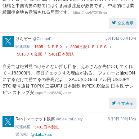
価格と中国需要の動向には引き続き注意が必要です。 中期的には業
績回復余地も意識される局面です。
https://t.co/lVX3T8sjdq
全文表示
Cleopet1
けんぞー
6月10日 00時10分
Cleopet1
関連銘柄
ＩＮＰＥＸ
三菱ＵＦＪＦＧ
1605
8306
ＪＸ金属
日本製鉄
5016
5401
自分では絶対見つけられない押し目を、えみさんが先に出してくれ
て＋183000円。 毎日チェックする理由がある。 フォローと通知ON
にするだけで勝てるの最高だよ XAUUSD Gold ドル円 USDJPY
BTC 暗号通貨 TOPIX 三菱UFJ 日本製鉄 INPEX JX金属 日本株 ナン
ピン ストップ安
https://t.co/E824QvouIv
全文表示
SakuraEquity
Ren｜マーケット観察
6月9日 20時13分
SakuraEquity
関連銘柄
日本製鉄
5401
返信先
@daibakuto