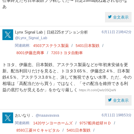
仕事終えたら日本製鉄プラ転してた〜 日足25ma跳ね返されるかな
あ
全文表示
Lynx_Signal_Lab
Lynx Signal Lab｜日経225オプション分析
6月11日 21時42分
Lynx_Signal_Lab
関連銘柄
アステラス製薬
日本製鉄
4503
5401
伊藤忠商事
トヨタ自動車
8001
7203
トヨタ、伊藤忠、日本製鉄、アステラス製薬などが年初来安値を更
新。配当利回りだけを見ると、トヨタ3.65％、伊藤忠2.4％、日本製
鉄4.5％、アステラス3.8％と、決して無視できない水準。ただ、今の
相場は「高配当だから買う」ではなく、「その配当を維持できる利
益の底打ちが見えるか」をかなり厳しく
https://t.co/oQwIz0SQwN
全文表示
naaavavava
おいなり．
6月11日 19時53分
naaavavava
関連銘柄
サンヨーホームズ
船井総研ＨＤ
1420
9757
三菱ＨＣキャピタル
日本製鉄
8593
5401