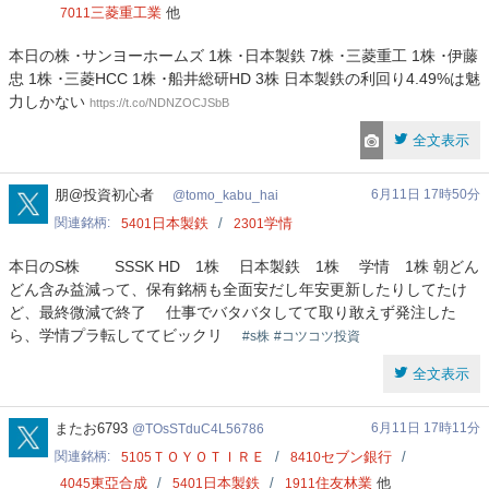
三菱重工業
他
7011
本日の株 ･サンヨーホームズ 1株 ･日本製鉄 7株 ･三菱重工 1株 ･伊藤
忠 1株 ･三菱HCC 1株 ･船井総研HD 3株 日本製鉄の利回り4.49%は魅
力しかない
https://t.co/NDNZOCJSbB
全文表示
tomo_kabu_hai
朋@投資初心者
6月11日 17時50分
tomo_kabu_hai
関連銘柄
日本製鉄
学情
5401
2301
本日のS株 SSSK HD 1株 日本製鉄 1株 学情 1株 朝どん
どん含み益減って、保有銘柄も全面安だし年安更新したりしてたけ
ど、最終微減で終了 仕事でバタバタしてて取り敢えず発注した
ら、学情プラ転しててビックリ
#s株
#コツコツ投資
全文表示
TOsSTduC4L56786
またお6793
6月11日 17時11分
TOsSTduC4L56786
関連銘柄
ＴＯＹＯＴＩＲＥ
セブン銀行
5105
8410
東亞合成
日本製鉄
住友林業
他
4045
5401
1911