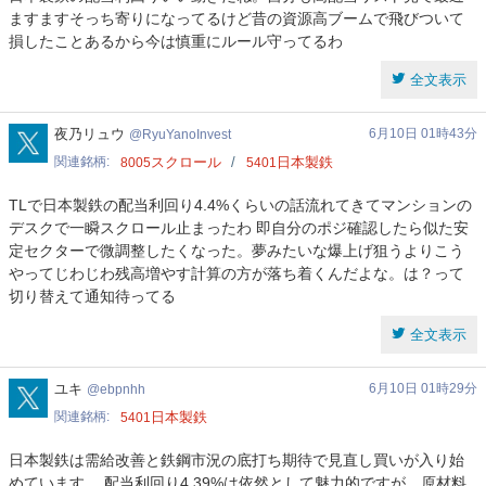
ますますそっち寄りになってるけど昔の資源高ブームで飛びついて
損したことあるから今は慎重にルール守ってるわ
全文表示
RyuYanoInvest
夜乃リュウ
6月10日 01時43分
RyuYanoInvest
関連銘柄
スクロール
日本製鉄
8005
5401
TLで日本製鉄の配当利回り4.4%くらいの話流れてきてマンションの
デスクで一瞬スクロール止まったわ 即自分のポジ確認したら似た安
定セクターで微調整したくなった。夢みたいな爆上げ狙うよりこう
やってじわじわ残高増やす計算の方が落ち着くんだよな。は？って
切り替えて通知待ってる
全文表示
ebpnhh
ユキ
6月10日 01時29分
ebpnhh
関連銘柄
日本製鉄
5401
日本製鉄は需給改善と鉄鋼市況の底打ち期待で見直し買いが入り始
めています。 配当利回り4.39%は依然として魅力的ですが、原材料