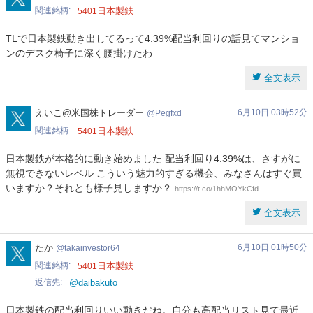
関連銘柄
日本製鉄
5401
TLで日本製鉄動き出してるって4.39%配当利回りの話見てマンショ
ンのデスク椅子に深く腰掛けたわ
全文表示
Pegfxd
えいこ@米国株トレーダー
6月10日 03時52分
Pegfxd
関連銘柄
日本製鉄
5401
日本製鉄が本格的に動き始めました 配当利回り4.39%は、さすがに
無視できないレベル こういう魅力的すぎる機会、みなさんはすぐ買
いますか？それとも様子見しますか？
https://t.co/1hhMOYkCfd
全文表示
takainvestor64
たか
6月10日 01時50分
takainvestor64
関連銘柄
日本製鉄
5401
返信先
@daibakuto
日本製鉄の配当利回りいい動きだね。自分も高配当リスト見て最近