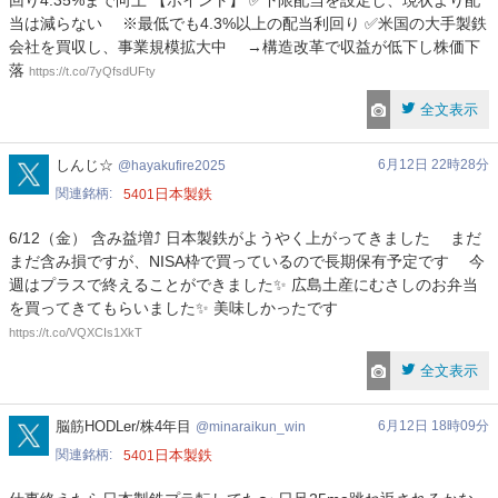
回り4.35%まで向上 【ポイント】 ✅下限配当を設定し、現状より配
当は減らない ※最低でも4.3%以上の配当利回り ✅米国の大手製鉄
会社を買収し、事業規模拡大中 →構造改革で収益が低下し株価下
落
https://t.co/7yQfsdUFty
全文表示
hayakufire2025
しんじ☆
6月12日 22時28分
hayakufire2025
関連銘柄
日本製鉄
5401
6/12（金） 含み益増⤴️ 日本製鉄がようやく上がってきました まだ
まだ含み損ですが、NISA枠で買っているので長期保有予定です 今
週はプラスで終えることができました✨ 広島土産にむさしのお弁当
を買ってきてもらいました✨ 美味しかったです
https://t.co/VQXCIs1XkT
全文表示
minaraikun_win
脳筋HODLer/株4年目
6月12日 18時09分
minaraikun_win
関連銘柄
日本製鉄
5401