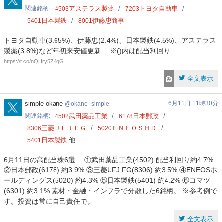
関連銘柄
アステラス製薬
トヨタ自動車
4503
7203
日本製鉄
伊藤忠商事
5401
8001
トヨタ自動車(3.65%)、伊藤忠(2.4%)、日本製鉄(4.5%)、アステラス
製薬(3.8%)など年初来安値更新 ※()内は配当利回り
https://t.co/nQHry5Z4qG
全文表示
okane_simple
simple okane
6月11日 11時30分
okane_simple
関連銘柄
武田薬品工業
日本郵政
4502
6178
三菱ＵＦＪＦＧ
ＥＮＥＯＳＨＤ
8306
5020
日本製鉄
他
5401
6月11日の高配当株6選 ①武田薬品工業(4502) 配当利回り約4.7%
②日本郵政(6178) 約3.9% ③三菱UFJ FG(8306) 約3.5% ④ENEOSホ
ールディングス(5020) 約4.3% ⑤日本製鉄(5401) 約4.2% ⑥コマツ
(6301) 約3.1% 素材・金融・インフラで分散した6銘柄。 ※参考例で
す。投資は常に自己責任で。
全文表示