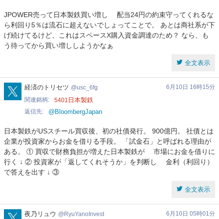
JPOWER売って日本製鉄買い増し 配当24円の約束守ってくれるな
ら利回り5％は流石に超えないでしょってことで。 あとは商社系が下
げ続けてるけど、これはスペースX購入資金調達のため？ なら、も
う待ってから買い増ししようかなぁ
全文表示
usc_6fg
経済のトリセツ
6月10日 16時15分
usc_6fg
関連銘柄
日本製鉄
5401
返信先
@BloombergJapan
日本製鉄がUSスチール買収後、初の社債発行。 900億円。 社債とは
企業が投資家からお金を借りる手段。 「試金石」と呼ばれる理由が
ある。 ① 買収で財務負担が増えた日本製鉄が 市場にお金を借りに
行く ↓ ② 投資家が「返してくれそうか」を判断し 金利（利回り）
で答えを出す ↓ ③
全文表示
RyuYanoInvest
夜乃リュウ
6月10日 05時01分
RyuYanoInvest