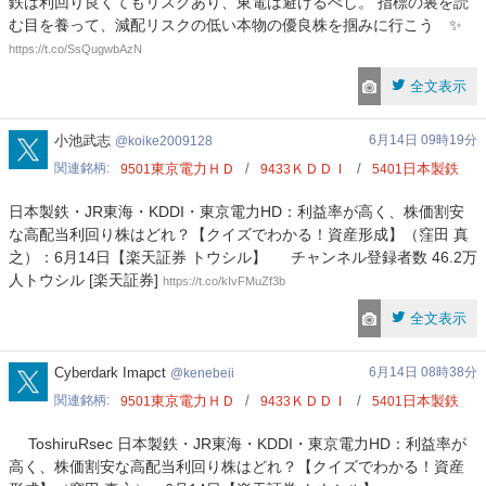
鉄は利回り良くてもリスクあり、東電は避けるべし。 指標の裏を読
む目を養って、減配リスクの低い本物の優良株を掴みに行こう ✨
https://t.co/SsQugwbAzN
全文表示
koike2009128
小池武志
6月14日 09時19分
koike2009128
関連銘柄
東京電力ＨＤ
ＫＤＤＩ
日本製鉄
9501
9433
5401
日本製鉄・JR東海・KDDI・東京電力HD：利益率が高く、株価割安
な高配当利回り株はどれ？【クイズでわかる！資産形成】（窪田 真
之）：6月14日【楽天証券 トウシル】 チャンネル登録者数 46.2万
人トウシル [楽天証券]
https://t.co/kIvFMuZf3b
全文表示
kenebeii
Cyberdark Imapct
6月14日 08時38分
kenebeii
関連銘柄
東京電力ＨＤ
ＫＤＤＩ
日本製鉄
9501
9433
5401
ToshiruRsec 日本製鉄・JR東海・KDDI・東京電力HD：利益率が
高く、株価割安な高配当利回り株はどれ？【クイズでわかる！資産