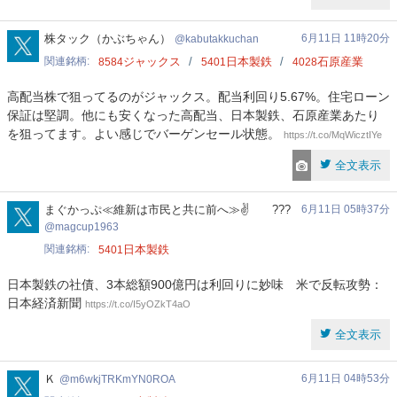
kabutakkuchan
株タック（かぶちゃん）
6月11日 11時20分
kabutakkuchan
関連銘柄
ジャックス
日本製鉄
石原産業
8584
5401
4028
高配当株で狙ってるのがジャックス。配当利回り5.67%。住宅ローン
保証は堅調。他にも安くなった高配当、日本製鉄、石原産業あたり
を狙ってます。よい感じでバーゲンセール状態。
https://t.co/MqWicztIYe
全文表示
magcup1963
まぐかっぷ≪維新は市民と共に前へ≫✌️ ???
6月11日 05時37分
magcup1963
関連銘柄
日本製鉄
5401
日本製鉄の社債、3本総額900億円は利回りに妙味 米で反転攻勢：
日本経済新聞
https://t.co/I5yOZkT4aO
全文表示
m6wkjTRKmYN0ROA
Ｋ
6月11日 04時53分
m6wkjTRKmYN0ROA