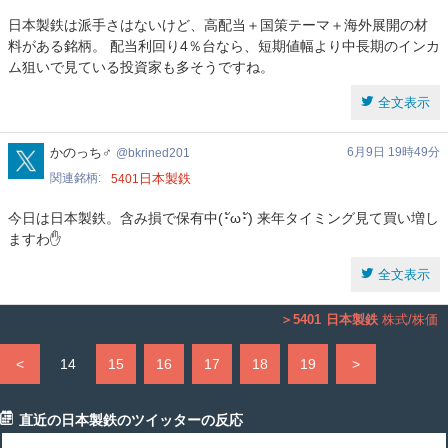
日本製鉄は派手さはないけど、高配当＋国策テーマ＋海外展開の材
料がある銘柄。 配当利回り4％台なら、短期値幅より中長期のインカ
ム狙いで見ている投資家も多そうですね。
全文表示
bkrined201
かのっち♂
6月9日 19時49分
bkrined201
関連銘柄
日本製鉄
5401
今日は日本製鉄。含み損で保有中(･ัω･ั) 来年タイミング見て買い増し
ますわ✋️
全文表示
5401
日本製鉄
株式/株価
<
14
15
16
17
18
19
>
直近の日本製鉄のツイッターの反応