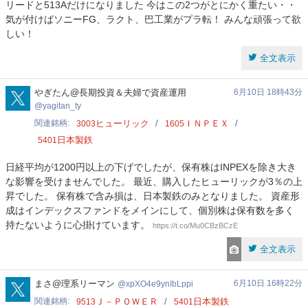
リードと513Aだけになりました 今はこの2つがとにかく重たい・・
気が付けばソニーFG、ラクト、巴工業がプラ転！ みんな頑張って欲
しい！
全文表示
yagitan_ty
やぎたん@長期投資＆夫婦で資産運用
6月10日 18時43分
yagitan_ty
関連銘柄
ヒューリック
ＩＮＰＥＸ
3003
1605
日本製鉄
5401
日経平均が1200円以上の下げでしたが、保有株はINPEXを除き大き
な影響を受けませんでした。 最近、購入したヒューリックが3％の上
昇でした。 保有株で含み損は、日本製鉄のみとなりました。 資産形
成はインデックスファンドをメインにして、個別株は保有数を多く
持たないように心掛けています。
https://t.co/Mu0CBzBCzE
全文表示
xpXO4e9ynIbLppi
まさ@理系リーマン
6月10日 16時22分
xpXO4e9ynIbLppi
関連銘柄
Ｊ－ＰＯＷＥＲ
日本製鉄
9513
5401