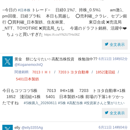
−今日の
トレード− 日経0.1%⤴️、持株_0.5%⤵️ am激⤵️、
#日本株
pm回復、日経プラ転 本日も買越し ⭕️売利確_クラレ、セブン銀
行 ⭕️買利確_日本製鉄、住友林業、 東亞合成 ❌売流局
_NTT、TOYOTIRE ❌買流局_なし 今週のドラフト銘柄、活躍中❤️
ちょっと買いすぎた
https://t.co/YN2UTHs06Z
全文表示
KoganemochiQ
黄金 ️餅になりたい✨高配当株投資 株勉強中??
6月11日 16時02分
KoganemochiQ
関連銘柄
ＩＨＩ
トヨタ自動車
淺沼組
7013
7203
1852
日本製鉄
5401
今日もコツコツS株 7013 IHI×1株 7203 トヨタ自動車×1株
1852 淺沼組×1株 5401 日本製鉄×1株 前場の下落⤵️キツかっ
たですね
#S株購入_20260611
#S株
#高配当株
#投資家さんと繋がりたい
全文表示
elly3355Ag
elly
6月11日 14時04分
elly3355Ag