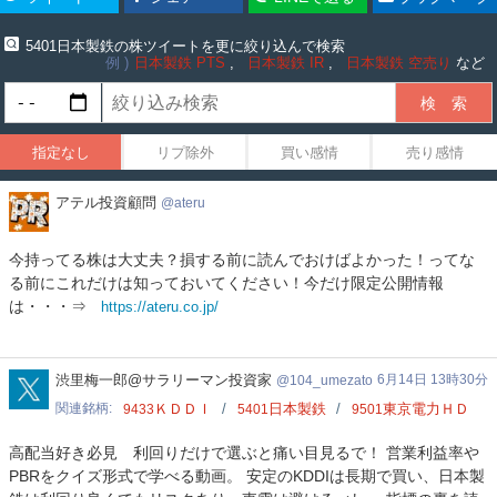
5401日本製鉄の株ツイートを更に絞り込んで検索
例
日本製鉄 PTS
日本製鉄 IR
日本製鉄 空売り
など
指定なし
リプ除外
買い感情
売り感情
ア
アテル投資顧問
ateru
テ
ル
今持ってる株は大丈夫？損する前に読んでおけばよかった！ってな
投
る前にこれだけは知っておいてください！今だけ限定公開情報
資
は・・・⇒
https://ateru.co.jp/
顧
問
104_umezato
渋里梅一郎@サラリーマン投資家
6月14日 13時30分
104_umezato
関連銘柄
ＫＤＤＩ
日本製鉄
東京電力ＨＤ
9433
5401
9501
高配当好き必見 利回りだけで選ぶと痛い目見るで！ 営業利益率や
PBRをクイズ形式で学べる動画。 安定のKDDIは長期で買い、日本製