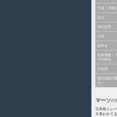
市場
業種
設立
本社住所
代表
資本金
従業員数
平均年収
決算期
発行済株式
位
マーソ
の
日本株トレ
今買われてる