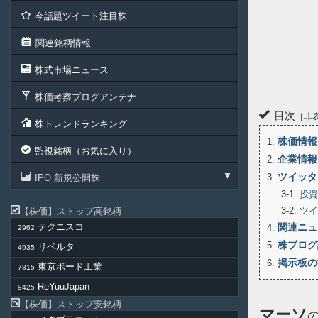
今話題ツイート注目株
関連銘柄情報
株式市場ニュース
株価考察ブログアンテナ
目次
非
株トレンドランキング
株価情報
1
監視銘柄（お気に入り）
企業情報
2
ツイッタ
3
IPO 新規公開株
3-1
投資
3-2
ツイ
株価
ストップ高銘柄
テクニスコ
関連ニュ
4
2962
株ブログ
5
リベルタ
4935
掲示板の
6
東京ボード工業
7815
ReYuuJapan
9425
株価
ストップ安銘柄
マーソ