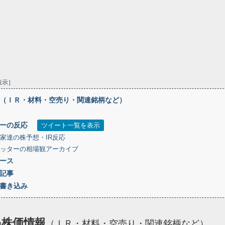
表示
（ＩＲ・材料・空売り・関連銘柄など）
ーの反応
ツイート一覧を表示
家達の株予想・IR反応
ッターの相場観アーカイブ
ース
記事
書き込み
株価情報
の
（ＩＲ・材料・空売り・関連銘柄など）