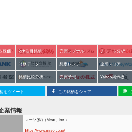
ム株価
2ch注目銘柄
売買シグナル
チャート分析
財務データ
想定レンジ
企業スコア
銘柄比較分析
売買予想
Yahoo掲示板
柄をツイート
この銘柄をシェア
企業情報
マーソ(株)（Mrso., Inc.）
https://www.mrso.co.jp/