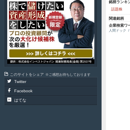
銘柄ランキ
ル
話題株
投
資
関連銘柄
顧
問
企業検索ワ
人間ドック
このサイトをシェア
ご感想お待ちしております
Twitter
Facebook
はてな