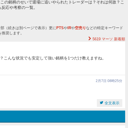
？この銘柄のせいで退場に追いやられたトレーダーは？それは何故？こ
る反応や考察の一覧。
一部（続きは別ページで表示）更に
PTS
や
IR
や
空売り
などの特定キーワード
を推奨します。
5619 マーソ
新着順
？こんな状況でも安定して強い銘柄を1つだけ教えますね。
2月7日 08時25分
全文表示