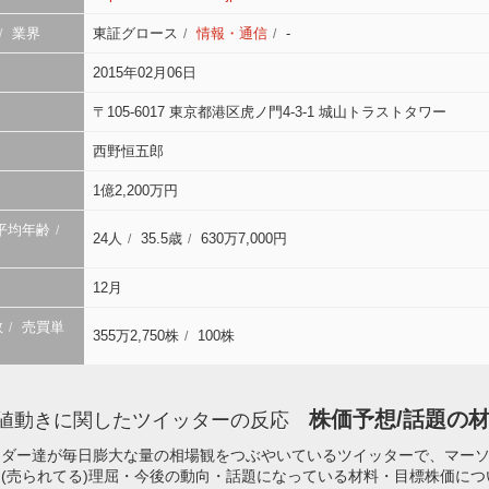
業界
東証グロース
情報・通信
-
2015年02月06日
〒105-6017 東京都港区虎ノ門4-3-1 城山トラストタワー
西野恒五郎
1億2,200万円
平均年齢
24人
35.5歳
630万7,000円
12月
数
売買単
355万2,750株
100株
株価予想/話題の材料
値動きに関したツイッターの反応
ーダー達が毎日膨大な量の相場観をつぶやいているツイッターで、マー
(売られてる)理屈・今後の動向・話題になっている材料・目標株価に