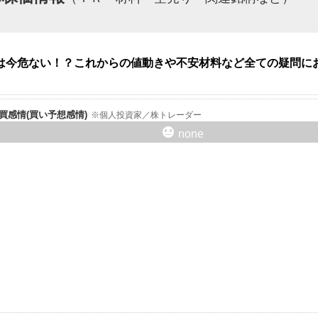
は今危ない！？これからの値動きや不安材料など全ての疑問に
er売買感情(買い予想感情)
個人投資家／株トレーダー
none