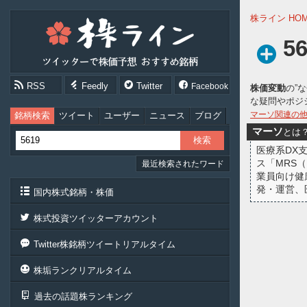
株
株ライン HO
ラ
イ
5
ン
［ツ
イ
RSS
Feedly
Twitter
Facebook
株価変動
の”
ッ
な疑問やポジ
タ
ー
マーソ関連の
銘柄検索
ツイート
ユーザー
ニュース
ブログ
で
マーソ
とは
株
医療系DX
価
ス「MRS
最近検索されたワード
予
業員向け健
想
お
発・運営、
国内株式銘柄・株価
す
す
株式投資ツイッターアカウント
め
銘
Twitter株銘柄ツイートリアルタイム
柄］
株垢ランクリアルタイム
過去の話題株ランキング