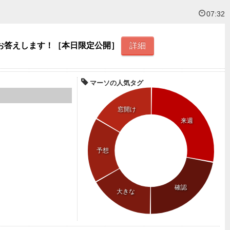
07:32
お答えします！［本日限定公開］
詳細
マーソの人気タグ
窓開け
来週
予想
確認
大きな