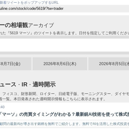
新着ツイートをポップアップするURL
ーの相場観
アーカイブ
れた『5619 マーソ』のツイートを表示します。日付を指定してご利用くださ
年8月7日(金)
2026年8月6日(木)
2026年8月5日(
ュース
IR
適時開示
・
・
、フィスコ、財形新聞、ロイター、日経電子版、モーニングスター、ダイヤ
着一覧。本日発表された適時開示情報もこちらに表示されます。
:40
「マーソ」の売買タイミングがわかる？最新鋭AI技術を使って株式
顧問の最新AIが導き出す銘柄を無料でご紹介します。無料でAIを活用した株式投