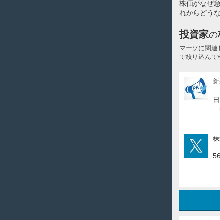
株価がなぜ
れからどうな
投資家
の
マーソに関連
で絞り込んで
新
新
生
ジ
日
ャ
パ
ン
投
ron
株
資
5