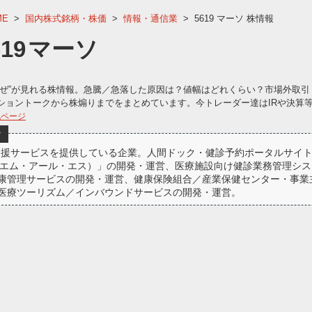
ME
>
国内株式銘柄・株価
>
情報・通信業
>
5619 マーソ 株情報
619
マーソ
なぜ”が見れる株情報。急騰／急落した原因は？値幅はどれくらい？市場外取引
ショントークから株煽りまでをまとめています。今トレーダー達はIRや決算
他ページ
？
支援サービスを提供している企業。人間ドック・健診予約ポータルサイト
（エム・アール・エス）」の開発・運営、医療施設向け健診業務管理シス
康管理サービスの開発・運営、健康保険組合／産業保健センター・事業主向け
医療ツーリズム／インバウンドサービスの開発・運営。