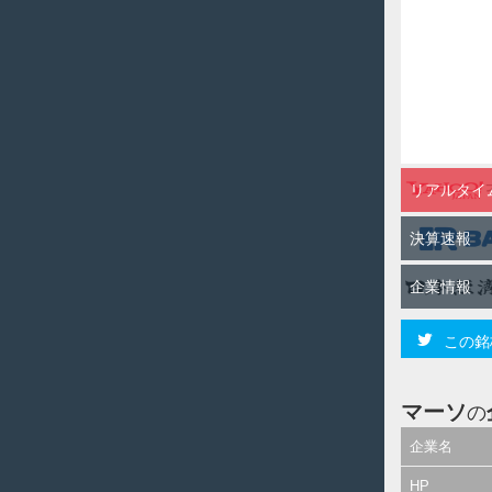
リアルタイ
決算速報
企業情報
この銘
マーソ
の
企業名
HP