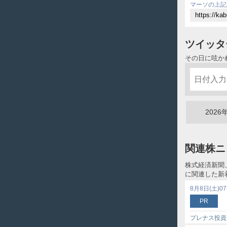
マーソの上記
ツイッタ
その日に呟か
2026
関連株ニ
株式経済新聞
に関連した新
8月8日(土)07
PR
プレナス投資