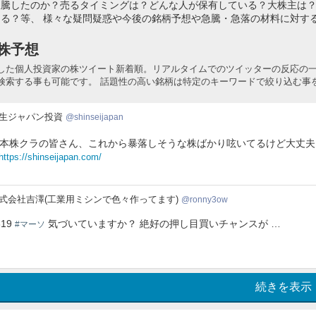
急騰したのか？売るタイミングは？どんな人が保有している？大株主は
る？等、 様々な疑問疑惑や今後の銘柄予想や急騰・急落の材料に対す
株予想
した個人投資家の株ツイート新着順。リアルタイムでのツイッターの反応の
検索する事も可能です。 話題性の高い銘柄は特定のキーワードで絞り込む事
生ジャパン投資
shinseijapan
本株クラの皆さん、これから暴落しそうな株ばかり呟いてるけど大丈夫
https://shinseijapan.com/
ny3ow
式会社吉澤(工業用ミシンで色々作ってます)
ronny3ow
619
気づいていますか？ 絶好の押し目買いチャンスが …
#マーソ
続きを表示