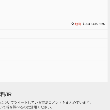
地図
03-6435-6692
MAP
TEL
/IR
ソについてツイートしている市況コメントをまとめています。
ついて等を調べるのに活用ください。