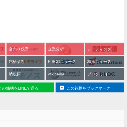
空売り残高
企業分析
レーティング
銘柄診断
FISCOニュース
株探ニュース
納税額
wikipedia
ブログ デイトレ
この銘柄をLINEで送る
この銘柄をブックマーク