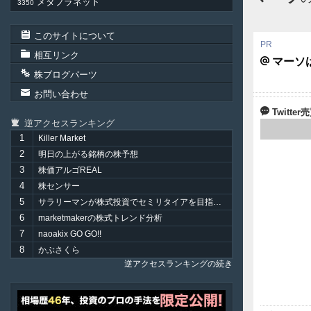
メタプラネット
3350
このサイトについて
相互リンク
マーソ
株ブログパーツ
お問い合わせ
Twitt
逆アクセスランキング
1
Killer Market
2
明日の上がる銘柄の株予想
3
株価アルゴREAL
4
株センサー
5
サラリーマンが株式投資でセミリタイアを目指してみました。
6
marketmakerの株式トレンド分析
7
naoakix GO GO!!
8
かぶさくら
逆アクセスランキングの続き
ア
テ