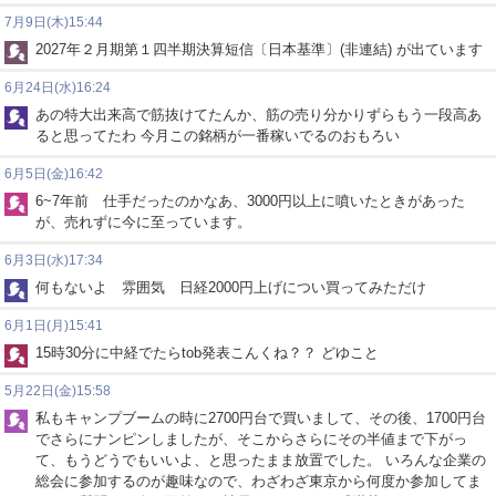
7月9日(木)15:44
2027年２月期第１四半期決算短信〔日本基準〕(非連結) が出ています
6月24日(水)16:24
あの特大出来高で筋抜けてたんか、筋の売り分かりずらもう一段高あ
ると思ってたわ 今月この銘柄が一番稼いでるのおもろい
6月5日(金)16:42
6~7年前 仕手だったのかなあ、3000円以上に噴いたときがあった
が、売れずに今に至っています。
6月3日(水)17:34
何もないよ 雰囲気 日経2000円上げについ買ってみただけ
6月1日(月)15:41
15時30分に中経でたらtob発表こんくね？？ どゆこと
5月22日(金)15:58
私もキャンプブームの時に2700円台で買いまして、その後、1700円台
でさらにナンピンしましたが、そこからさらにその半値まで下がっ
て、もうどうでもいいよ、と思ったまま放置でした。 いろんな企業の
総会に参加するのが趣味なので、わざわざ東京から何度か参加してま