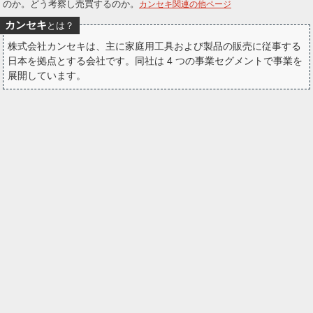
のか。どう考察し売買するのか。
カンセキ関連の他ページ
ー
カンセキ
とは？
ク
株式会社カンセキは、主に家庭用工具および製品の販売に従事する
日本を拠点とする会社です。同社は 4 つの事業セグメントで事業を
展開しています。