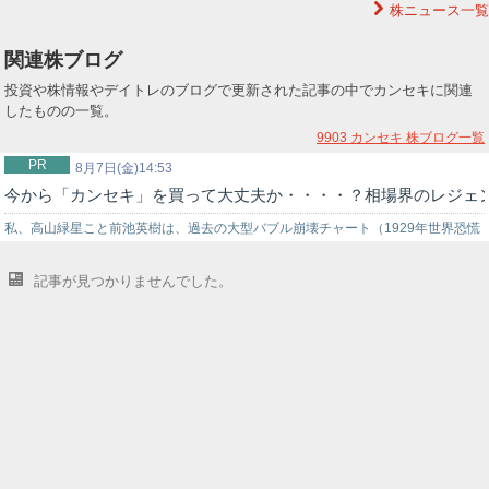
株ニュース一覧
は売上高９２億７２００万円（前年同期比２．３％増）、純利益１億９４００万
円（…
関連株ブログ
投資や株情報やデイトレのブログで更新された記事の中でカンセキに関連
したものの一覧。
9903 カンセキ
株ブログ一覧
PR
8月7日(金)14:53
今から「カンセキ」を買って大丈夫か・・・・？相場界のレジェ
私、高山緑星こと前池英樹は、過去の大型バブル崩壊チャート（1929年世界恐慌
時のNYダウ暴落チャート…
記事が見つかりませんでした。