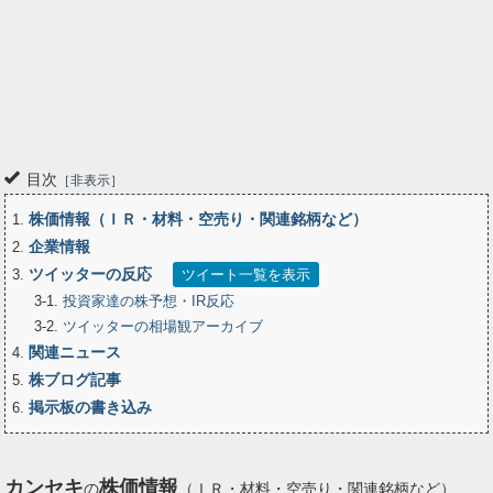
目次
非表示
株価情報（ＩＲ・材料・空売り・関連銘柄など）
1
企業情報
2
ツイッターの反応
3
ツイート一覧を表示
3-1
投資家達の株予想・IR反応
3-2
ツイッターの相場観アーカイブ
関連ニュース
4
株ブログ記事
5
掲示板の書き込み
6
カンセキ
株価情報
の
（ＩＲ・材料・空売り・関連銘柄など）