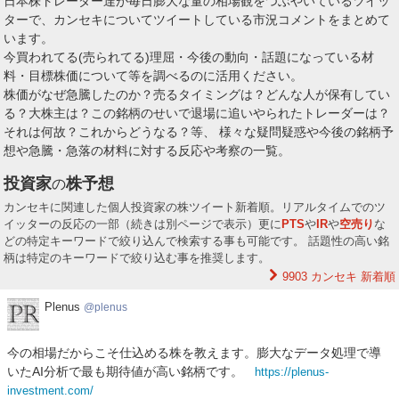
日本株トレーダー達が毎日膨大な量の相場観をつぶやいているツイッ
ターで、カンセキについてツイートしている市況コメントをまとめて
います。
今買われてる(売られてる)理屈・今後の動向・話題になっている材
料・目標株価について等を調べるのに活用ください。
株価がなぜ急騰したのか？売るタイミングは？どんな人が保有してい
る？大株主は？この銘柄のせいで退場に追いやられたトレーダーは？
それは何故？これからどうなる？等、 様々な疑問疑惑や今後の銘柄予
想や急騰・急落の材料に対する反応や考察の一覧。
投資家
株予想
の
カンセキに関連した個人投資家の株ツイート新着順。リアルタイムでのツ
イッターの反応の一部（続きは別ページで表示）更に
PTS
や
IR
や
空売り
な
どの特定キーワードで絞り込んで検索する事も可能です。 話題性の高い銘
柄は特定のキーワードで絞り込む事を推奨します。
9903 カンセキ
新着順
Plenus
Plenus
plenus
今の相場だからこそ仕込める株を教えます。膨大なデータ処理で導
いたAI分析で最も期待値が高い銘柄です。
https://plenus-
investment.com/