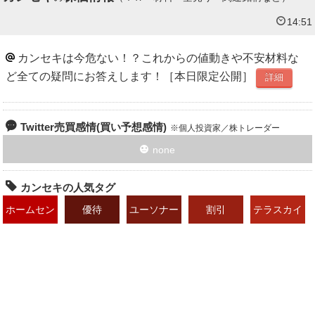
14:51
カンセキは今危ない！？これからの値動きや不安材料な
ど全ての疑問にお答えします！［本日限定公開］
詳細
Twitter売買感情(買い予想感情)
個人投資家／株トレーダー
none
カンセキの人気タグ
ホームセン
優待
ユーソナー
割引
テラスカイ
ター