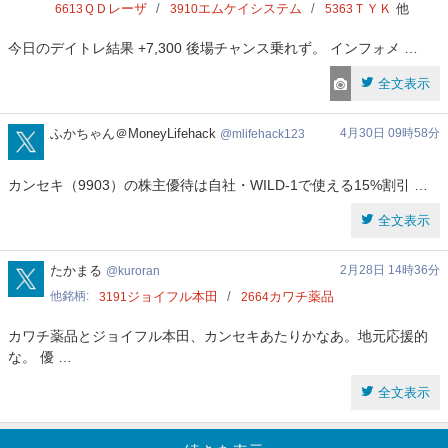
ＱＤレーザ
エムケイシステム
ＴＹＫ
他
6613
3910
5363
今日のデイトレ結果 +7,300 後場チャンス乗れず。 インフォメ …
全文表示
mlifehack123
ふかちゃん＠MoneyLifehack
4月30日 09時58分
mlifehack123
カンセキ（9903）の株主優待は自社・WILD-1で使える15%割引 …
全文表示
kuroran
たかまる
2月28日 14時36分
kuroran
他銘柄
ジョイフル本田
カワチ薬品
3191
2664
カワチ薬品とジョイフル本田、カンセキあたりかなあ。地元応援的
な。 優 …
全文表示