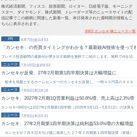
株式経済新聞、フィスコ、財形新聞、ロイター、日経電子版、モーニング
スター、ダイヤモンド、株式新聞、トレーダーズ等のニュースサイトの配
信記事でこの銘柄に関連した新着一覧。本日発表された適時開示情報もこ
ちらに表示されます。
9903 カンセキ
株ニュース一覧
PR
8月7日(金)14:53
「カンセキ」の売買タイミングがわかる？最新鋭AI技術を使って
プレナス投資顧問の最新AIが導き出す銘柄を無料でご紹介します。無料でAIを活
ニュース
用した株式投資を始めてみませんか？上手く使いこなせれば…
7月10日(金)09:53
カンセキが反発、27年2月期第1四半期決算は大幅増益に
栃木を地盤とするホームセンターのカンセキが反発し、一時４０円高の９４９
ニュース
円を付けている。９日引け後、２７年２月期第１四半期（２６年３－５月）の単
7月9日(木)19:16
カンセキ、2027年2月期1Q営業利益は50.8%増、売上高は2.3%増
体決…
カンセキ<9903>は2027年2月期第1四半期（2026年3月1日～5月31日）の決算を
ニュース
発表した。売上高は92億72百万円（前年同四半期比2.3%…
7月9日(木)15:31
カンセキ、27年2月期第1四半期決算は純利益53.0%増の大幅増益
カンセキが７月９日大引け後に発表した２７年２月期第１四半期決算（単体）