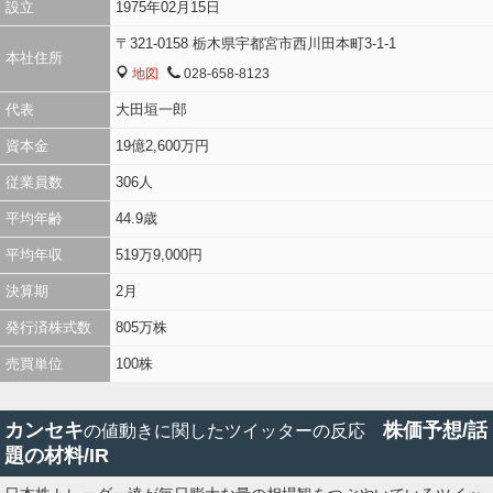
設立
1975年02月15日
〒321-0158 栃木県宇都宮市西川田本町3-1-1
本社住所
地図
028-658-8123
MAP
TEL
代表
大田垣一郎
資本金
19億2,600万円
従業員数
306人
平均年齢
44.9歳
平均年収
519万9,000円
決算期
2月
発行済株式数
805万株
売買単位
100株
カンセキ
株価予想/話
の値動きに関したツイッターの反応
題の材料/IR