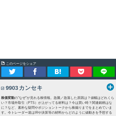
このページをシェア
ツ
シ
ブ
Pocket
9903
カンセキ
イ
ェ
ッ
株価変動
の”なぜ”が見れる株情報。急騰／急落した原因は？値幅はどれくら
ー
ア
ク
い？市場外取引（PTS）が上がってる材料は？今は買い時？関連銘柄はな
に？など、素朴な疑問やポジショントークから株煽りまでをまとめていま
ト
マ
す。今トレーダー達はIRや決算等の材料からどのように値動きを予想する