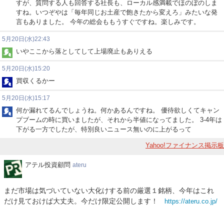
すが、質問する人も回答する社長も、ローカル感満載でほのぼのしま
すね。いつぞやは「毎年同じお土産で飽きたから変えろ」みたいな発
言もありました。 今年の総会ももうすぐですね。楽しみです。
5月20日(水)22:43
いやここから落としてして上場廃止もありえる
5月20日(水)15:20
買収くるかー
5月20日(水)15:17
何か漏れてるんでしょうね。何かあるんですね。 優待欲しくてキャン
プブームの時に買いましたが、それから半値になってました。 3-4年は
下がる一方でしたが、特別良いニュース無いのに上がるって
Yahoo!ファイナンス掲示板
ア
アテル投資顧問
ateru
テ
ル
まだ市場は気づいていない大化けする前の厳選１銘柄、今年はこれ
投
だけ見ておけば大丈夫。今だけ限定公開します！
https://ateru.co.jp/
資
顧
問