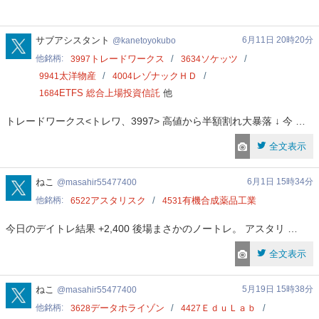
kanetoyokubo
サブアシスタント
6月11日 20時20分
kanetoyokubo
他銘柄
トレードワークス
ソケッツ
3997
3634
太洋物産
レゾナックＨＤ
9941
4004
ETFS 総合上場投資信託
他
1684
トレードワークス<トレワ、3997> 高値から半額割れ大暴落 ↓ 今 …
全文表示
masahir55477400
ねこ
6月1日 15時34分
masahir55477400
他銘柄
アスタリスク
有機合成薬品工業
6522
4531
今日のデイトレ結果 +2,400 後場まさかのノートレ。 アスタリ …
全文表示
masahir55477400
ねこ
5月19日 15時38分
masahir55477400
他銘柄
データホライゾン
ＥｄｕＬａｂ
3628
4427