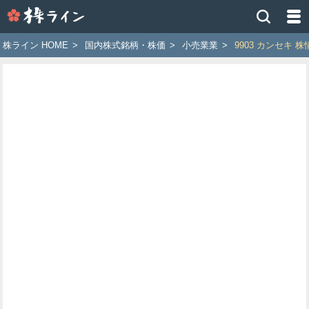
株
ラ
イ
株ライン HOME
>
国内株式銘柄・株価
>
小売業業
>
9903 カンセキ 株
ン
［ツ
イ
ッ
タ
ー
で
株
価
予
想
お
す
す
め
銘
柄］