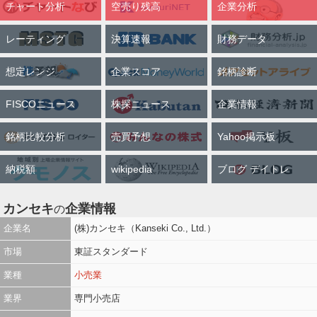
チャート分析
空売り残高
企業分析
レーティング
決算速報
財務データ
想定レンジ
企業スコア
銘柄診断
FISCOニュース
株探ニュース
企業情報
銘柄比較分析
売買予想
Yahoo掲示板
納税額
wikipedia
ブログ デイトレ
カンセキ
企業情報
の
企業名
(株)カンセキ（Kanseki Co., Ltd.）
市場
東証スタンダード
業種
小売業
業界
専門小売店