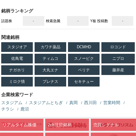
銘柄ランキング
話題株
-
検索急騰
-
Y板 投稿数
-
関連銘柄
スタジオア
カワチ薬品
DCMHD
ロコンド
佐鳥電
ティムコ
スノーピク
ニプロ
ナガホリ
大丸エナ
ベリテ
藤井産
ミロク情
プレナス
セキチュー
企業検索ワード
スタジアム
スタジアムとちぎ
真岡
西川田
営業時間
チラシ
鹿沼
リアルタイム株価
2ch注目銘柄
売買シグナル