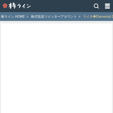
株
ラ
イ
株ライン HOME
>
株式投資ツイッターアカウント
>
ライネ❖Element
ン
［ツ
イ
ッ
タ
ー
で
株
価
予
想
お
す
す
め
銘
柄］