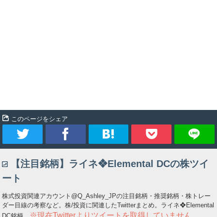
このページをシェア
ツ
シ
ブ
Pocket
【注目銘柄】ライネ❖Elemental DCの株ツイ
イ
ェ
ッ
ート
ー
ア
ク
株式投資関連アカウント@Q_Ashley_JPの注目銘柄・推奨銘柄・株トレー
ダー目線の考察など。株/投資に関連したTwitterまとめ。ライネ❖Elemental
ト
マ
※現在Twitterよりツイートを取得していません
DC銘柄。