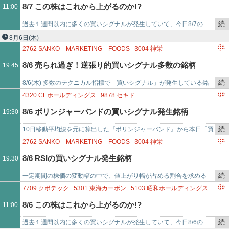
た。「ムゲンエステート(3…
4004
レゾナック・ホールディングス
3856
ABALANCE
8/7 この株はこれから上がるのか!?
11:00
記
5076
インフロニア・ホールディングス
3436
SUMCO
事
8132
シナネンホールディングス
2376
サイネックス
続
過去１週間以内に多くの買いシグナルが発生していて、今日8/7の
で
5644
メタルアート
き
11:00時点で上がり始めたと思われる銘柄です。「フルヤ金属(7826)
8月6日
(木)
を
には7/30に…
2762
SANKO MARKETING FOODS
3004
神栄
記
6898
トミタ電機
4320
CEホールディングス
9878
セキド
8/6 売られ過ぎ！逆張り的買いシグナル多数の銘柄
19:45
事
2267
ヤクルト本社
2404
鉄人化ホールディングス
で
2533
オエノンホールディングス
3395
サンマルクホールディングス
続
8/6(木) 多数のテクニカル指標で「買いシグナル」が発生している銘
3463
いちごホテルリート投資法人
き
柄！「ＳＡＮＫＯ ＭＡＲＫＥＴＩＮＧ ＦＯＯＤＳ(2762)に買いシグ
4320
CEホールディングス
9878
セキド
を
ナル 7コ…
2404
鉄人化ホールディングス
2533
オエノンホールディングス
8/6 ボリンジャーバンドの買いシグナル発生銘柄
19:30
記
3395
サンマルクホールディングス
4310
ドリームインキュベータ
事
9402
中部日本放送
3892
岡山製紙
4548
生化学工業
続
10日移動平均線を元に算出した『ボリンジャーバンド』から本日「買
で
5607
中央可鍛工業
き
いシグナル」が発生した銘柄をまとめました。「ＣＥホールディング
2762
SANKO MARKETING FOODS
3004
神栄
を
ス(4320)」「セキ…
4320
CEホールディングス
9878
セキド
8/6 RSIの買いシグナル発生銘柄
19:30
記
2404
鉄人化ホールディングス
3395
サンマルクホールディングス
事
3463
いちごホテルリート投資法人
続
一定期間の株価の変動幅の中で、値上がり幅が占める割合を求める
で
3662
エイチームホールディングス
7578
ニチリョク
き
『RSI』にて、本日「買いシグナル」が発生した銘柄をまとめまし
7709
クボテック
5301
東海カーボン
5103
昭和ホールディングス
8844
コスモスイニシア
を
た。「ＳＡＮＫＯ ＭＡＲＫ…
6433
ヒーハイスト
4461
第一工業製薬
1926
ライト工業
8/6 この株はこれから上がるのか!?
11:00
記
8303
SBI新生銀行
8783
ABC
3686
ディー・エル・イー
事
続
過去１週間以内に多くの買いシグナルが発生していて、今日8/6の