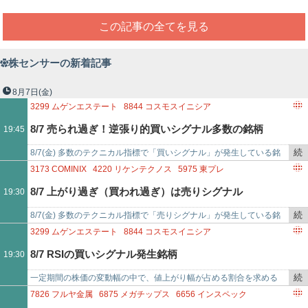
この記事の全てを見る
株センサーの新着記事
8月7日
(金)
3299
ムゲンエステート
8844
コスモスイニシア
3418
バルニバービ
4310
ドリームインキュベータ
8/7 売られ過ぎ！逆張り的買いシグナル多数の銘柄
19:45
8115
ムーンバット
2440
ぐるなび
4976
東洋ドライルーブ
5644
メタルアート
6085
アーキテクツ・スタジオ・ジャパン
続
8/7(金) 多数のテクニカル指標で「買いシグナル」が発生している銘
き
柄！「ムゲンエステート(3299)に買いシグナル 8コ」「コスモスイニ
3173
COMINIX
4220
リケンテクノス
5975
東プレ
を
シア(88…
7128
ユニソルホールディングス
8158
ソーダニッカ
8/7 上がり過ぎ（買われ過ぎ）は売りシグナル
19:30
記
5122
オカモト
3422
J－MAX
3826
システムインテグレータ
事
4234
サンエー化研
続
8/7(金) 多数のテクニカル指標で「売りシグナル」が発生している銘
で
き
柄！「Ｃｏｍｉｎｉｘ(3173)に売りシグナル 9コ」「リケンテクノス
3299
ムゲンエステート
8844
コスモスイニシア
を
(4220…
3418
バルニバービ
4310
ドリームインキュベータ
8/7 RSIの買いシグナル発生銘柄
19:30
記
8115
ムーンバット
5644
メタルアート
事
6085
アーキテクツ・スタジオ・ジャパン
続
一定期間の株価の変動幅の中で、値上がり幅が占める割合を求める
で
6544
ジャパンエレベーターサービスホールディングス
き
『RSI』にて、本日「買いシグナル」が発生した銘柄をまとめまし
7826
フルヤ金属
6875
メガチップス
6656
インスペック
6565
ABホテル
7578
ニチリョク
を