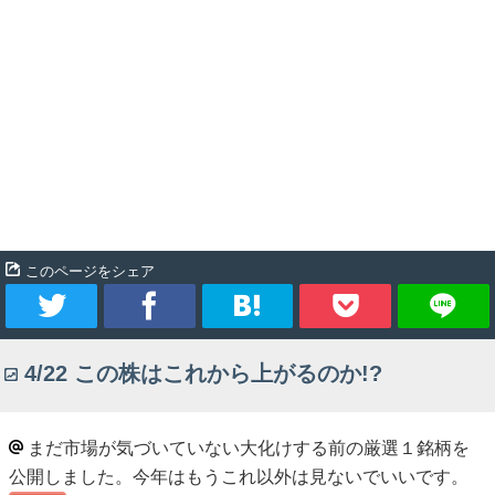
このページをシェア
ツ
シ
ブ
Pocket
4/22 この株はこれから上がるのか!?
イ
ェ
ッ
ー
ア
ク
まだ市場が気づいていない大化けする前の厳選１銘柄を
公開しました。今年はもうこれ以外は見ないでいいです。
ト
マ