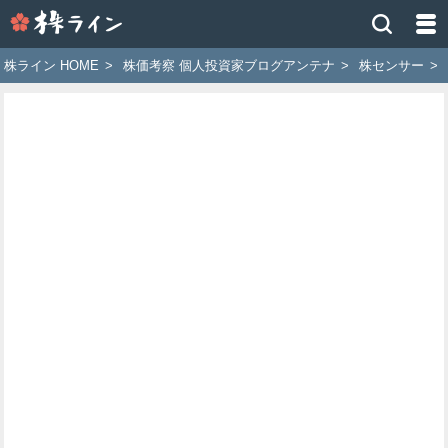
株
ラ
イ
株ライン HOME
>
株価考察 個人投資家ブログアンテナ
>
株センサー
>
ン
［ツ
イ
ッ
タ
ー
で
株
価
予
想
お
す
す
め
銘
柄］