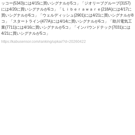
ッコー(5343)には4/15に買いシグナルが5コ」「ジオリーブグループ(3157)
には4/20に買いシグナルが6コ」「Ｌｉｂｅｒａｗａｒｅ(218A)には4/17に
買いシグナルが6コ」「ウェルディッシュ(2901)には4/21に買いシグナルが8
コ」「スタートライン(477A)には4/14に買いシグナルが6コ」「助川電気工
業(7711)には4/16に買いシグナルが5コ」「インバウンドテック(7031)には
4/21に買いシグナルが5コ」
https://kabusensor.com/ranking/upkai/?d=20260422