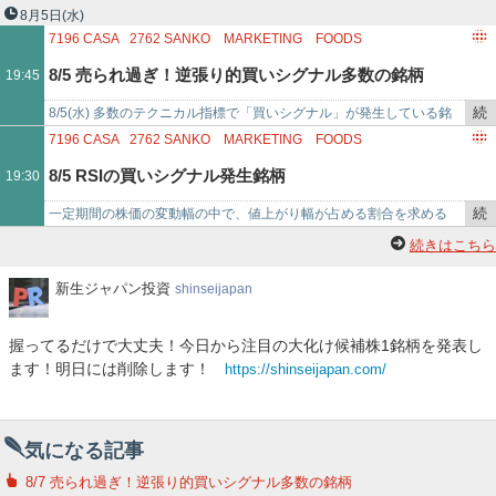
で
き
11:00時点で上がり始めたと思われる銘柄です。「クボテック(7709)
8月5日
(水)
を
には7/30に…
7196
CASA
2762
SANKO MARKETING FOODS
記
3418
バルニバービ
3662
エイチームホールディングス
8/5 売られ過ぎ！逆張り的買いシグナル多数の銘柄
19:45
事
3930
はてな
3931
バリューゴルフ
で
4886
あすか製薬ホールディングス
5075
アップコン
続
8/5(水) 多数のテクニカル指標で「買いシグナル」が発生している銘
2341
アルバイトタイムス
3470
マリモ地方創生リート投資法人
き
柄！「Ｃａｓａ(7196)に買いシグナル 8コ」「ＳＡＮＫＯ ＭＡＲＫＥ
7196
CASA
2762
SANKO MARKETING FOODS
を
ＴＩＮＧ…
3418
バルニバービ
3662
エイチームホールディングス
8/5 RSIの買いシグナル発生銘柄
19:30
記
3930
はてな
3931
バリューゴルフ
事
4886
あすか製薬ホールディングス
5075
アップコン
続
一定期間の株価の変動幅の中で、値上がり幅が占める割合を求める
で
3470
マリモ地方創生リート投資法人
4416
TRUE DATA
き
『RSI』にて、本日「買いシグナル」が発生した銘柄をまとめまし
続きはこちら
を
た。「Ｃａｓａ(7196)…
記
新
新生ジャパン投資
shinseijapan
生
事
ジ
で
握ってるだけで大丈夫！今日から注目の大化け候補株1銘柄を発表し
ャ
ます！明日には削除します！
https://shinseijapan.com/
パ
ン
投
資
気になる記事
8/7 売られ過ぎ！逆張り的買いシグナル多数の銘柄