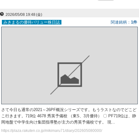
ー
2026/05/08 19:48
(金)
ク
みきまるの優待バリュー株日誌
関連銘柄
1件
さて今日も通常の2021～26PF概況シリーズです。もうラストなのでどこど
こ行きます。719位 4678 秀英予備校 （東S、3月優待） 〇 PF719位は、静
岡地盤で中学生向け集団指導塾が主力の秀英予備校です。 現...
https://plaza.rakuten.co.jp/mikimaru71/diary/202605080000/