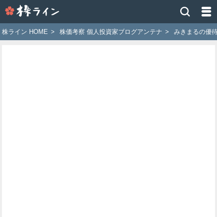
株
ラ
イ
株ライン HOME
>
株価考察 個人投資家ブログアンテナ
>
みきまるの優
ン
［ツ
イ
ッ
タ
ー
で
株
価
予
想
お
す
す
め
銘
柄］