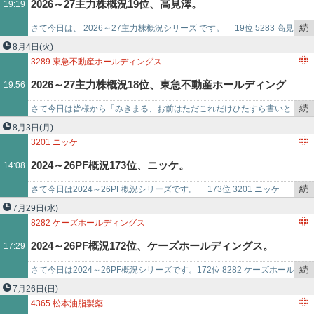
2026～27主力株概況19位、高見澤。
19:19
事
で
続
さて今日は、 ​2026～27主力株概況シリーズ​ です。​ 19位 5283 高見
き
澤 （東S、6月優待）◎◎ PF時価総額19位…
8月4日
(火)
を
3289
東急不動産ホールディングス
記
2026～27主力株概況18位、東急不動産ホールディング
19:56
事
で
続
さて今日は皆様から「みきまる、お前はただこれだけひたすら書いと
ス。
き
け。」と言われることも多い、2026～27主力株概況シリーズです。
8月3日
(月)
を
18位 3289 東…
3201
ニッケ
記
2024～26PF概況173位、ニッケ。
14:08
事
で
続
さて今日は2024～26PF概況シリーズです。 173位 3201 ニッケ
き
（東P、5月優待） ◎ PF173位は、羊毛紡織の有力…
7月29日
(水)
を
8282
ケーズホールディングス
記
2024～26PF概況172位、ケーズホールディングス。
17:29
事
で
続
さて今日は2024～26PF概況シリーズです。172位 8282 ケーズホール
き
ディングス （東P、3・9月優待） ○ PF172位は、北関東地…
7月26日
(日)
を
4365
松本油脂製薬