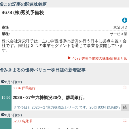
この記事の関連株銘柄
4678 (株)秀英予備校
市場
東証STD
業種:
サービス業
株式会社秀栄呼子は、主に学習指導の提供を行う日本に拠点を置く会
社です。同社は 3 つの事業セグメントを通じて事業を展開していま
す。
4678 秀英予備校の株価/情報まとめ
みきまるの優待バリュー株日誌の新着記事
8月6日
(木)
8334
群馬銀行
2026～27主力株概況20位、群馬銀行。
19:56
続
さて今日も 2026～27主力株概況シリーズ です。20位 8334 群馬銀行
き
（東P、3月優待） ◎ PF時価総額20位は、地銀上位で群馬県では…
8月5日
(水)
を
5283
高見澤
記