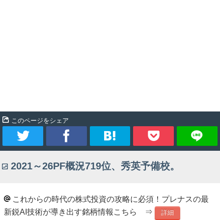
このページをシェア
ツ
シ
ブ
Pocket
2021～26PF概況719位、秀英予備校。
イ
ェ
ッ
ー
ア
ク
これからの時代の株式投資の攻略に必須！プレナスの最
新鋭AI技術が導き出す銘柄情報こちら ⇒
ト
マ
詳細