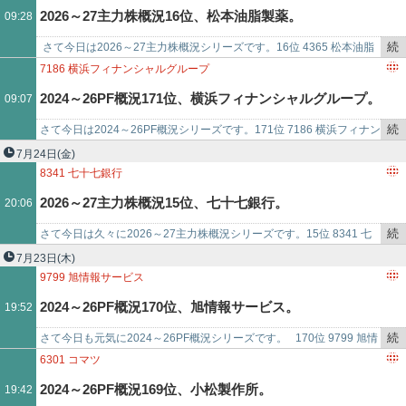
記
2026～27主力株概況16位、松本油脂製薬。
09:28
事
で
続
​​ さて今日は2026～27主力株概況シリーズです。16位 4365 松本油脂
き
製薬（東S、3・9月優待） ◎◎ PF時価総額16位の準主力株は、界…
7186
横浜フィナンシャルグループ
を
2024～26PF概況171位、横浜フィナンシャルグループ。
09:07
記
事
続
さて今日は2024～26PF概況シリーズです。171位 7186 横浜フィナン
で
き
シャルグループ （東P、3月優待） ○ PF171位は、大手地銀グルー…
7月24日
(金)
を
8341
七十七銀行
記
2026～27主力株概況15位、七十七銀行。
20:06
事
で
続
さて今日は久々に2026～27主力株概況シリーズです。15位 8341 七
き
十七銀行 （東P、3月優待） ◎​ PF時価総額15位の準主力株は、仙台
7月23日
(木)
を
拠…
9799
旭情報サービス
記
2024～26PF概況170位、旭情報サービス。
19:52
事
で
続
さて今日も元気に2024～26PF概況シリーズです。 170位 9799 旭情
き
報サービス （東S、3月優待） ◎ PF170位は、独立系…
6301
コマツ
を
2024～26PF概況169位、小松製作所。
19:42
記