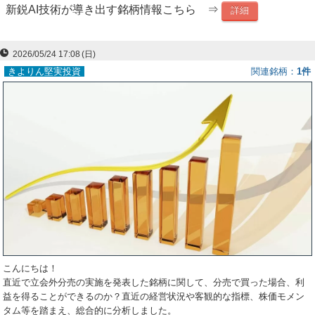
新鋭AI技術が導き出す銘柄情報こちら ⇒
詳細
ー
ク
2026/05/24 17:08
(日)
きよりん堅実投資
関連銘柄
1件
こんにちは！
直近で立会外分売の実施を発表した銘柄に関して、分売で買った場合、利
益を得ることができるのか？直近の経営状況や客観的な指標、株価モメン
タム等を踏まえ、総合的に分析しました。