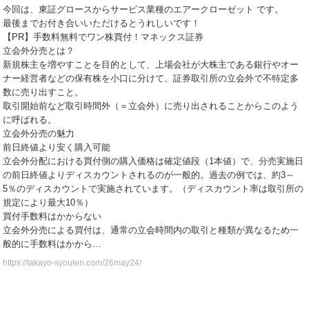
今回は、東証グロースからサービス業種のエアークローゼット です。
最後までお付き合いいただけるとうれしいです！
【PR】手数料無料でワン株買付！マネックス証券
立会外分売とは？
新規株主を増やすことを目的として、上場会社が大株主である銀行やオー
ナー経営者などの保有株を小口に分けて、証券取引所の立会外で不特定多
数に売り出すこと。
取引開始前など取引時間外（＝立会外）に売り出されることからこのよう
に呼ばれる。
立会外分売の魅力
前日終値より安く購入可能
立会外分配における買付側の購入価格は確定値段（1本値）で、分売実施日
の前日終値よりディスカウントされるのが一般的。過去の例では、約3～
5％のディスカウントで実施されています。（ディスカウント率は取引所の
規定により最大10％）
買付手数料はかからない
立会外分売による買付は、通常の立会時間内の取引と種類が異なるため一
般的に手数料はかから…
https://takayo-syouten.com/26may24/