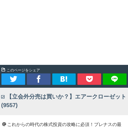
このページをシェア
ツ
シ
ブ
Pocket
【立会外分売は買いか？】エアークローゼット
イ
ェ
ッ
(9557)
ー
ア
ク
ト
マ
これからの時代の株式投資の攻略に必須！プレナスの最