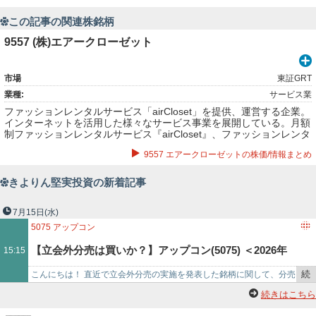
この記事の関連株銘柄
9557 (株)エアークローゼット
市場
東証GRT
業種:
サービス業
ファッションレンタルサービス「airCloset」を提供、運営する企業。
インターネットを活用した様々なサービス事業を展開している。月額
制ファッションレンタルサービス『airCloset』、ファッションレンタ
ルショップ『airCloset×ABLE』、提案型ファッションEC『airCloset
9557 エアークローゼットの株価/情報まとめ
Fitting』、メーカー公認月額制レンタルモール『airCloset Mall』、遠
隔パーソナルスタイリングサービス『airCloset Talk』などの運営。
きよりん堅実投資の新着記事
7月15日
(水)
5075
アップコン
【立会外分売は買いか？】アップコン(5075) ＜2026年
15:15
続
こんにちは！ 直近で立会外分売の実施を発表した銘柄に関して、分売
７月実施＞
き
で買った場合、利益を得ることができるのか？直近の経営状況や客観
続きはこちら
を
的な指標、株価モメンタ…