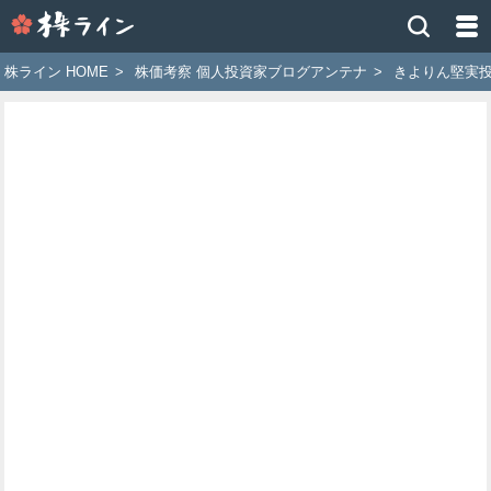
株
ラ
イ
株ライン HOME
>
株価考察 個人投資家ブログアンテナ
>
きよりん堅実
ン
［ツ
イ
ッ
タ
ー
で
株
価
予
想
お
す
す
め
銘
柄］