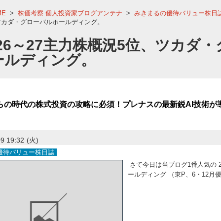
ME
>
株価考察 個人投資家ブログアンテナ
>
みきまるの優待バリュー株日
ツカダ・グローバルホールディング。
026～27主力株概況5位、ツカダ
ールディング。
らの時代の株式投資の攻略に必須！プレナスの最新鋭AI技術が
9 19:32
(火)
優待バリュー株日誌
さて今日は当ブログ1番人気の 2
ールディング （東P、6・12月