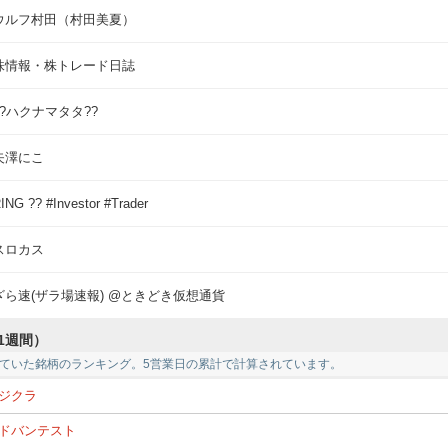
ウルフ村田（村田美夏）
株情報・株トレード日誌
??ハクナマタタ??
矢澤にこ
ING ?? #Investor #Trader
スロカス
ざら速(ザラ場速報) @ときどき仮想通貨
1週間）
ていた銘柄のランキング。5営業日の累計で計算されています。
ジクラ
ドバンテスト