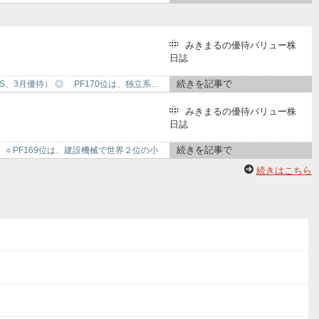
みきまるの優待バリュー株
日誌
続きを記事で
東S、3月優待） ◎ PF170位は、独立系…
みきまるの優待バリュー株
日誌
続きを記事で
） ○ PF169位は、建設機械で世界２位の小
続きはこちら