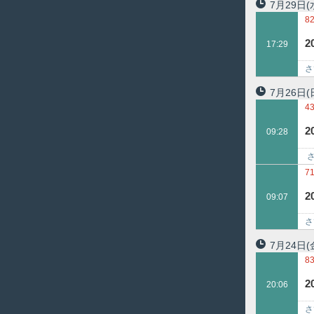
7月29日
(
8
2
17:29
さ
地
7月26日
(
4
2
09:28
​
株
7
2
09:07
さ
銀
7月24日
(
8
2
20:06
さ