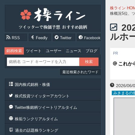
株
株ライン HO
ラ
株概況5位、
イ
ン
2
［ツ
ルホ
イ
RSS
Feedly
Twitter
Facebook
ッ
タ
ー
銘柄検索
ツイート
ユーザー
ニュース
ブログ
で
株
これか
価
最近検索されたワード
予
想
お
国内株式銘柄・株価
2026/06/0
す
みきまるの
す
株式投資ツイッターアカウント
め
銘
Twitter株銘柄ツイートリアルタイム
柄］
株垢ランクリアルタイム
過去の話題株ランキング