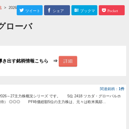
誌
>
2026～27主力
ツイート
シェア
ブックマ
Pocket
ーク
・グローバ
導き出す銘柄情報こちら ⇒
詳細
関連銘柄
1件
026～27主力株概況シリーズ です。 5位 2418 ツカダ・グローバルホ
優待） ◎◎◎ PF時価総額5位の主力株は、元々は欧米風邸...