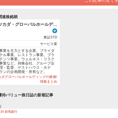
この記事の全て
関連株銘柄
2418 (株)ツカダ・グローバルホールディング
東証STD
サービス業
事業を主力とする企業。ブライダ
テル事業。レストラン事業。ブラ
テンツ事業。ウェルネス・リラク
事業など。持株会社、グループ企
理・監督、ゲストハウス・ホテ
ランの企画開発・所有など。
 ツカダグローバルホールディングの株価/
情報まとめ
優待バリュー株日誌の新着記事
)
334
群馬銀行