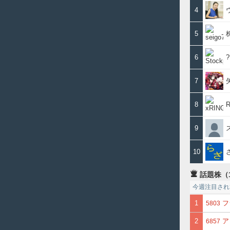
4
5
6
7
8
R
9
10
話題株（
今週注目され
1
フ
5803
2
ア
6857