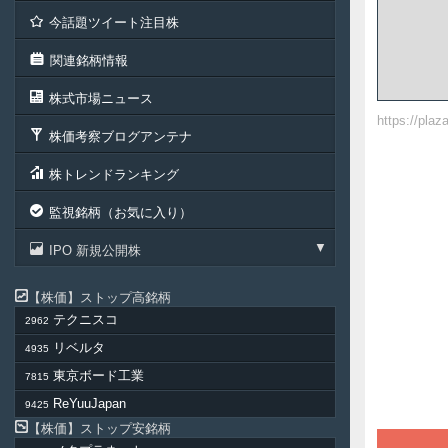
今話題ツイート注目株
関連銘柄情報
株式市場ニュース
https://pla
株価考察ブログアンテナ
株トレンドランキング
監視銘柄（お気に入り）
IPO 新規公開株
株価
ストップ高銘柄
テクニスコ
2962
リベルタ
4935
東京ボード工業
7815
ReYuuJapan
9425
株価
ストップ安銘柄