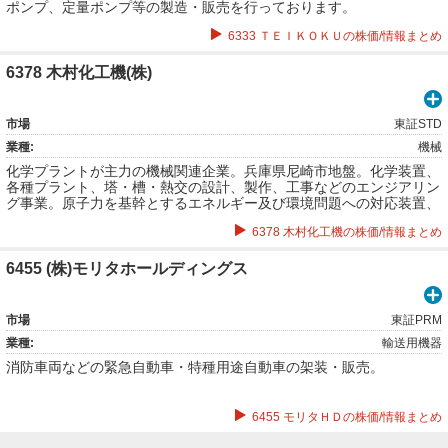
ポンプ、定量ポンプ等の製造・販売を行っております。
6333 ＴＥＩＫＯＫＵの株価/情報まとめ
6378 木村化工機(株)
市場
東証STD
業種:
機械
化学プラントが主力の機械関連企業。兵庫県尼崎市地盤。化学装置、
各種プラント、塔・槽・熱交の設計、製作、工事などのエンジアリン
グ事業。原子力を基幹とするエネルギー及び環境問題への対応装置、
設備についての開発、設計、製作するエネルギー・環境事業。プラン
6378 木村化工機の株価/情報まとめ
ト設備・機器の建設、工事、メンテナンスの化工機事業など。
6455 (株)モリタホールディングス
市場
東証PRM
業種:
輸送用機器
消防車両などの緊急自動車・特種用途自動車の架装・販売。
6455 モリタＨＤの株価/情報まとめ