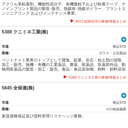
アクリル系粘着剤、機能性高分子、有機微粒子および粘着テープ、ナ
ノインプリント製品の製造･販売。熱媒体･熱媒ボイラー、プラントエ
ンジニアリング およびメンテナンス事業。
4972 綜研化学の株価/情報まとめ
5388 クニミネ工業(株)
市場
東証STD
業種:
ガラス・土石製品
ベントナイト業界のトップとして躍進。鉱業。岩石・粘土類の採取、
加工・販売。無機・有機の工業薬品、農薬、医薬品、医薬部外品、動
物用医薬品の製造・加工・販売。食品・食品添加物、飼料・飼料添加
物の製造・加工・販売。水処理剤・廃汚泥水処理剤および処理装置の
5388 クニミネ工業の株価/情報まとめ
製造・販売・施工・運営。粉粒体・鋳造・土木用機器装置等に関連す
るプラントの設計・施工・運営など。
5845 全保連(株)
市場
東証STD
業種:
その他金融業
家賃債務保証及び賃料管理リスクヘッジ業務。