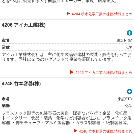
どを中心に製造する大手樹脂加工メーカー。環境、医薬拡大。
4204 積水化学工業の株価/情報まとめ
4206 アイカ工業(株)
市場
東証PRM
業種:
化学
アイカ工業株式会社は、主に化学製品や建材の製造・販売を行ってお
ります。同社は 2 つのセグメントで事業を展開しています。
4206 アイカ工業の株価/情報まとめ
4248 竹本容器(株)
市場
東証STD
業種:
化学
プラスチック製等の包装容器の製造・販売などを行う企業。化粧品・
トイレタリー・食品・製薬・化学など用容器が主力。プラスチック製
容器 ・押出チューブ・アルミ製容器 ・ガラス製容器 ・紙製容器等。
キャップ、ディスペンサー等の付属品。
4248 竹本容器の株価/情報まとめ