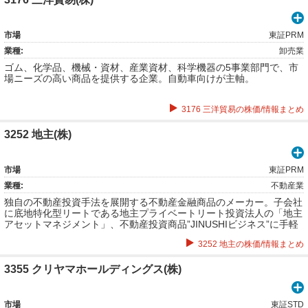
市場
東証PRM
業種:
卸売業
ゴム、化学品、機械・資材、産業資材、科学機器の5事業部門で、市
場ニーズの高い商品を提供する企業。自動車向けが主軸。
3176 三洋貿易の株価/情報まとめ
3252 地主(株)
市場
東証PRM
業種:
不動産業
独自の不動産投資手法を展開する不動産金融商品のメーカー。子会社
に底地特化型リートである地主プライベートリート投資法人の「地主
アセットマネジメント」、不動産投資商品”JINUSHIビジネス”に手軽
に投資できる機会を提供する「地主フィナンシャルアドバイザーズ」
3252 地主の株価/情報まとめ
など。不動産投資事業。サブリース・賃貸借・ファンドフィー事業。
企画・仲介事業。
3355 クリヤマホールディングス(株)
市場
東証STD