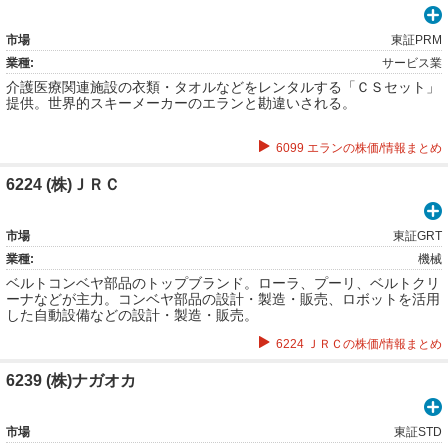
市場
東証PRM
業種:
サービス業
介護医療関連施設の衣類・タオルなどをレンタルする「ＣＳセット」
提供。世界的スキーメーカーのエランと勘違いされる。
6099 エランの株価/情報まとめ
6224 (株)ＪＲＣ
市場
東証GRT
業種:
機械
ベルトコンベヤ部品のトップブランド。ローラ、プーリ、ベルトクリ
ーナなどが主力。コンベヤ部品の設計・製造・販売、ロボットを活用
した自動設備などの設計・製造・販売。
6224 ＪＲＣの株価/情報まとめ
6239 (株)ナガオカ
市場
東証STD