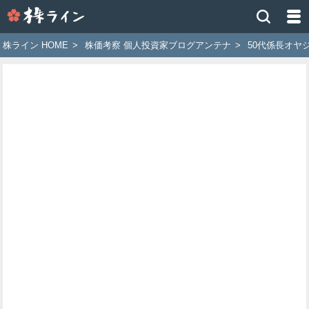
株
ラ
イ
株ライン HOME
>
株価考察 個人投資家ブログアンテナ
>
50代係長オヤ
ン
［ツ
イ
ッ
タ
ー
で
株
価
予
想
お
す
す
め
銘
柄］