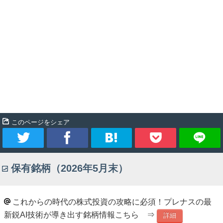
このページをシェア
ツ
シ
ブ
Pocket
保有銘柄（2026年5月末）
イ
ェ
ッ
ー
ア
ク
これからの時代の株式投資の攻略に必須！プレナスの最
新鋭AI技術が導き出す銘柄情報こちら ⇒
ト
マ
詳細