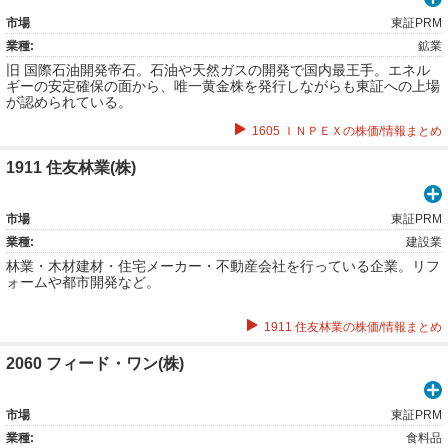
市場
東証PRM
業種:
鉱業
旧 国際石油開発帝石。石油や天然ガスの開発で国内最王手。エネル
ギーの安定確保の面から、唯一黄金株を発行しながらも東証への上場
が認められている。
1605 ＩＮＰＥＸの株価/情報まとめ
1911 住友林業(株)
市場
東証PRM
業種:
建設業
林業・木材建材・住宅メーカー・不動産会社を行っている企業。リフ
ォームや都市開発など。
1911 住友林業の株価/情報まとめ
2060 フィード・ワン(株)
市場
東証PRM
業種:
食料品