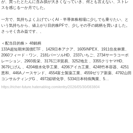
が、買ったとたんに含み損が大きくなっていき、何とも言えない、ストレ
スを感じる一か月でした。
一方で、気持ちよく上げていくAI・半導体株相場に少しでも乗りたい、と
いう気持ちから、値上がり目的株PFで、少しその手の銘柄を買いました。
さっそく含み益です、、
＜配当目的株＞ 48銘柄
133A超短期米国債ETF 、1429日本アクア、1605INPEX、1911住友林業、
2060フィード・ワン、2181パーソルHD、2337いちご、2734サーラコーポ
レーション、2993長栄、3176三洋貿易、3252地主 、3355クリヤマHD、
3679じげん 、4204積水化学工業、4206アイカ工業、4248竹本容器、4251
恵和、446Aノースサンド、4554富士製薬工業、4559ゼリア新薬、4792山田
コンサルティングG 、4972綜研化学、5334日本特殊陶業、5…
https://richer-future.hatenablog.com/entry/2026/05/30/083804