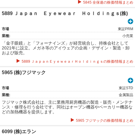
5845 全保連の株価/情報まとめ
5889 Ｊａｐａｎ Ｅｙｅｗｅａｒ Ｈｏｌｄｉｎｇｓ(株)
市場
東証PRM
業種:
小売業
「金子眼鏡」と「フォーナインズ」が経営統合し、持株会社として
2021年に設立。メガネ等のアイウェアの企画・デザイン・製造・卸
および販売。
5889 ＪａｐａｎＥｙｅｗｅａｒＨｏｌｄｉｎｇｓの株価/情報まとめ
5965 (株)フジマック
市場
東証STD
業種:
金属製品
フジマック株式会社は、主に業務用厨房機器の製造・販売・メンテナ
ンス・修理を行う会社です。同社はオーブン機器やベーカリー機器な
どの加熱機器を提供します。
5965 フジマックの株価/情報まとめ
6099 (株)エラン