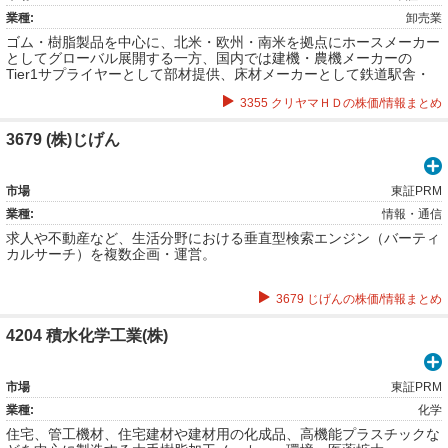
業種:
卸売業
ゴム・樹脂製品を中心に、北米・欧州・南米を拠点にホースメーカー
としてグローバル展開する一方、国内では建機・農機メーカーの
Tier1サプライヤーとして部材提供、床材メーカーとして鉄道駅舎・
商業施設のタイルやスポーツ施設の床材を取扱う他、スポーツアパレ
3355 クリヤマＨＤの株価/情報まとめ
ル「MONTURA」の販売と多角的に事業を展開。
3679 (株)じげん
市場
東証PRM
業種:
情報・通信
求人や不動産など、生活分野における垂直型検索エンジン（バーティ
カルサーチ）を複数企画・運営。
3679 じげんの株価/情報まとめ
4204 積水化学工業(株)
市場
東証PRM
業種:
化学
住宅、管工機材、住宅建材や建材用の化成品、高機能プラスチックな