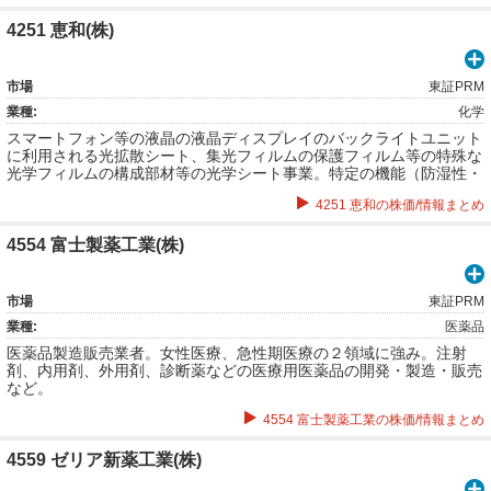
4251 恵和(株)
市場
東証PRM
業種:
化学
スマートフォン等の液晶の液晶ディスプレイのバックライトユニット
に利用される光拡散シート、集光フィルムの保護フィルム等の特殊な
光学フィルムの構成部材等の光学シート事業。特定の機能（防湿性・
耐熱性・耐久性）を付加した産業用包装資材、産業用工程紙、クリー
4251 恵和の株価/情報まとめ
ンエネルギー材料、及び建築資材や農業資材等その他の産業関連資材
の機能製品事業など。
4554 富士製薬工業(株)
市場
東証PRM
業種:
医薬品
医薬品製造販売業者。女性医療、急性期医療の２領域に強み。注射
剤、内用剤、外用剤、診断薬などの医療用医薬品の開発・製造・販売
など。
4554 富士製薬工業の株価/情報まとめ
4559 ゼリア新薬工業(株)