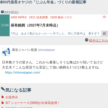
50代係長オヤジの「じぶん年金」づくりの新着記事
8月1日
(土)
1605
INPEX
1911
住友林業
1928
積水ハウス
2060
フィード・ワン
2181
パーソルホールディングス
保有銘柄（2027年7月末時点）
17:04
2337
いちご
2502
アサヒグループホールディングス
2734
サーラコーポレーション
2918
わらべや日洋ホールディングス
続
7月は、あまり動かなかった一ヶ月でした。 特に月後半は、暑すぎて
2993
長栄
3003
ヒューリック
3176
三洋貿易
3252
地主
き
思考力が落ち、株のことまで考える余裕がなかったのかもしれませ
続きはこちら
3679
じげん
4204
積水化学工業
4206
アイカ工業
4248
竹本容器
を
ん。 8月も暑さが続…
4251
恵和
4554
富士製薬工業
記
新
新生ジャパン投資
shinseijapan
生
4792
山田コンサルティンググループ
事
ジ
で
日本株クラの皆さん、これから暴落しそうな株ばかり呟いてるけど
ャ
大丈夫？こんな状況でも安定して強い銘柄を1つだけ教えますね。
パ
https://shinseijapan.com/
ン
投
資
気になる記事
お盆休み
8/7 ショーケース(3909)が出来高急増！