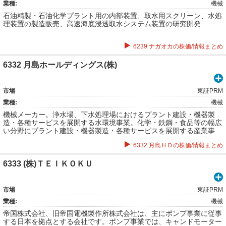
業種:
機械
石油精製・石油化学プラント用の内部装置、取水用スクリーン、水処
理装置の製造販売、高速海底浸透取水システム装置の研究開発
6239 ナガオカの株価/情報まとめ
6332 月島ホールディングス(株)
市場
東証PRM
業種:
機械
機械メーカー。浄水場、下水処理場におけるプラント建設・機器製
造・各種サービスを展開する水環境事業。化学・鉄鋼・食品等の幅広
い分野にプラント建設・機器製造・各種サービスを展開する産業事
業。
6332 月島ＨＤの株価/情報まとめ
6333 (株)ＴＥＩＫＯＫＵ
市場
東証PRM
業種:
機械
帝国株式会社、旧帝国電機製作所株式会社は、主にポンプ事業に従事
する日本を拠点とする会社です。ポンプ事業では、キャンドモーター