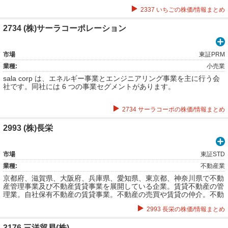
2337 いちごの株価/情報まとめ
2734 (株)サーラコーポレーション
市場
東証PRM
業種:
小売業
sala corp は、エネルギー事業とエンジニアリング事業を主に行う会
社です。同社には 6 つの事業セグメントがあります。
2734 サーラコーポの株価/情報まとめ
2993 (株)長栄
市場
東証STD
業種:
不動産業
京都府、滋賀県、大阪府、兵庫県、愛知県、東京都、神奈川県で不動
産管理事業及び不動産賃貸事業を展開している企業。賃貸不動産の管
理業。自社保有不動産の賃貸事業。不動産の売買や賃貸の仲介。不動
産開発業。リフォーム工事。宿泊事業。マンスリーマンション事業。
2993 長栄の株価/情報まとめ
レンタル事業など。
3176 三洋貿易(株)