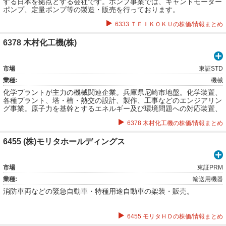
する日本を拠点とする会社です。ポンプ事業では、キャンドモーター
ポンプ、定量ポンプ等の製造・販売を行っております。
6333 ＴＥＩＫＯＫＵの株価/情報まとめ
6378 木村化工機(株)
市場
東証STD
業種:
機械
化学プラントが主力の機械関連企業。兵庫県尼崎市地盤。化学装置、
各種プラント、塔・槽・熱交の設計、製作、工事などのエンジアリン
グ事業。原子力を基幹とするエネルギー及び環境問題への対応装置、
設備についての開発、設計、製作するエネルギー・環境事業。プラン
6378 木村化工機の株価/情報まとめ
ト設備・機器の建設、工事、メンテナンスの化工機事業など。
6455 (株)モリタホールディングス
市場
東証PRM
業種:
輸送用機器
消防車両などの緊急自動車・特種用途自動車の架装・販売。
6455 モリタＨＤの株価/情報まとめ