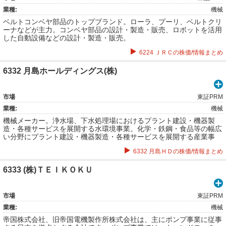
業種:
機械
ベルトコンベヤ部品のトップブランド。ローラ、プーリ、ベルトクリ
ーナなどが主力。コンベヤ部品の設計・製造・販売、ロボットを活用
した自動設備などの設計・製造・販売。
6224 ＪＲＣの株価/情報まとめ
6332 月島ホールディングス(株)
市場
東証PRM
業種:
機械
機械メーカー。浄水場、下水処理場におけるプラント建設・機器製
造・各種サービスを展開する水環境事業。化学・鉄鋼・食品等の幅広
い分野にプラント建設・機器製造・各種サービスを展開する産業事
業。
6332 月島ＨＤの株価/情報まとめ
6333 (株)ＴＥＩＫＯＫＵ
市場
東証PRM
業種:
機械
帝国株式会社、旧帝国電機製作所株式会社は、主にポンプ事業に従事