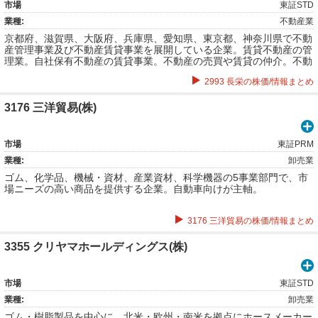
市場
東証STD
業種:
不動産業
京都府、滋賀県、大阪府、兵庫県、愛知県、東京都、神奈川県で不動
産管理事業及び不動産賃貸事業を展開している企業。賃貸不動産の管
理業。自社保有不動産の賃貸事業。不動産の売買や賃貸の仲介。不動
産開発業。リフォーム工事。宿泊事業。マンスリーマンション事業。
2993 長栄の株価/情報まとめ
レンタル事業など。
3176 三洋貿易(株)
市場
東証PRM
業種:
卸売業
ゴム、化学品、機械・資材、産業資材、科学機器の5事業部門で、市
場ニーズの高い商品を提供する企業。自動車向けが主軸。
3176 三洋貿易の株価/情報まとめ
3355 クリヤマホールディングス(株)
市場
東証STD
業種:
卸売業
ゴム・樹脂製品を中心に、北米・欧州・南米を拠点にホースメーカー