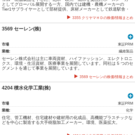
としてグローバル展開する一方、国内では建機・農機メーカーの
Tier1サプライヤーとして部材提供、床材メーカーとして鉄道駅舎・
商業施設のタイルやスポーツ施設の床材を取扱う他、スポーツアパレ
3355 クリヤマＨＤの株価/情報まとめ
ル「MONTURA」の販売と多角的に事業を展開。
3569 セーレン(株)
市場
東証PRM
業種:
繊維製品
セーレン株式会社は主に車両資材、ハイファッション、エレクトロニ
クス、環境・生活資材、医療事業を展開しています。同社は 5 つのセ
グメントを通じて事業を展開しています。
3569 セーレンの株価/情報まとめ
4204 積水化学工業(株)
市場
東証PRM
業種:
化学
住宅、管工機材、住宅建材や建材用の化成品、高機能プラスチックな
どを中心に製造する大手樹脂加工メーカー。環境、医薬拡大。