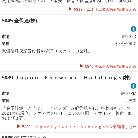
物用医薬品の製造・加工・販売。食品・食品添加物、飼料・飼料添加
物の製造・加工・販売。水処理剤・廃汚泥水処理剤および処理装置の
5388 クニミネ工業の株価/情報まとめ
製造・販売・施工・運営。粉粒体・鋳造・土木用機器装置等に関連す
るプラントの設計・施工・運営など。
5845 全保連(株)
市場
東証STD
業種:
その他金融業
家賃債務保証及び賃料管理リスクヘッジ業務。
5845 全保連の株価/情報まとめ
5889 Ｊａｐａｎ Ｅｙｅｗｅａｒ Ｈｏｌｄｉｎｇｓ(株)
市場
東証PRM
業種:
小売業
「金子眼鏡」と「フォーナインズ」が経営統合し、持株会社として
2021年に設立。メガネ等のアイウェアの企画・デザイン・製造・卸
および販売。
5889 ＪａｐａｎＥｙｅｗｅａｒＨｏｌｄｉｎｇｓの株価/情報まとめ