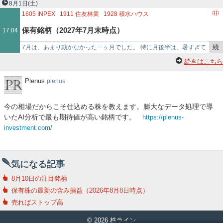
8月1日
(土)
1605
INPEX
1911
住友林業
1928
積水ハウス
2060
フィード・ワン
2181
パーソルホールディングス
保有銘柄（2027年7月末時点）
17:04
2337
いちご
2502
アサヒグループホールディングス
2734
サーラコーポレーション
2918
わらべや日洋ホールディングス
続
7月は、あまり動かなかった一ヶ月でした。 特に月後半は、暑すぎて
2993
長栄
3003
ヒューリック
3176
三洋貿易
3252
地主
き
思考力が落ち、株のことまで考える余裕がなかったのかもしれませ
続きはこちら
3679
じげん
4204
積水化学工業
4206
アイカ工業
4248
竹本容器
を
ん。 8月も暑さが続…
4251
恵和
4554
富士製薬工業
記
Plenus
Plenus
plenus
4792
山田コンサルティンググループ
事
で
今の相場だからこそ仕込める株を教えます。膨大なデータ処理で導
いたAI分析で最も期待値が高い銘柄です。
https://plenus-
investment.com/
気になる記事
8月10日の注目銘柄
保有株の最新の含み損益（2026年8月8日時点）
売ればストップ高
© 2026 株ライン