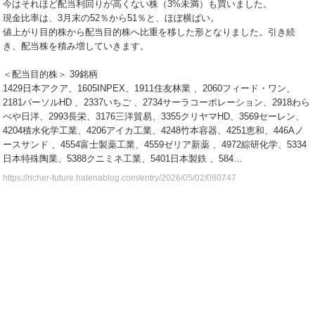
今はそれほど配当利回りが高くない株（3%未満）も買いました。
現金比率は、3月末の52％から51％と、ほぼ横ばい。
値上がり目的株から配当目的株へ比重を移した形となりました。引き続
き、配当株を積み増していきます。
＜配当目的株＞ 39銘柄
1429日本アクア、1605INPEX、1911住友林業 、2060フィード・ワン、
2181パーソルHD 、2337いちご 、2734サーラコーポレーション、2918わら
べや日洋、2993長栄、3176三洋貿易、3355クリヤマHD、3569セーレン、
4204積水化学工業、4206アイカ工業、4248竹本容器、4251恵和、446Aノ
ースサンド 、4554富士製薬工業、4559ゼリア新薬 、4972綜研化学、5334
日本特殊陶業、5388クニミネ工業、5401日本製鉄 、584…
https://richer-future.hatenablog.com/entry/2026/05/02/080747