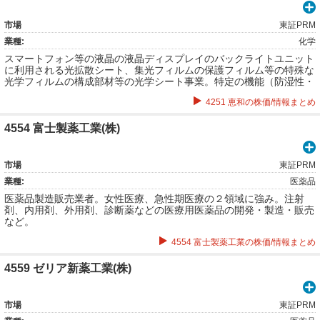
市場
東証PRM
業種:
化学
スマートフォン等の液晶の液晶ディスプレイのバックライトユニット
に利用される光拡散シート、集光フィルムの保護フィルム等の特殊な
光学フィルムの構成部材等の光学シート事業。特定の機能（防湿性・
耐熱性・耐久性）を付加した産業用包装資材、産業用工程紙、クリー
4251 恵和の株価/情報まとめ
ンエネルギー材料、及び建築資材や農業資材等その他の産業関連資材
の機能製品事業など。
4554 富士製薬工業(株)
市場
東証PRM
業種:
医薬品
医薬品製造販売業者。女性医療、急性期医療の２領域に強み。注射
剤、内用剤、外用剤、診断薬などの医療用医薬品の開発・製造・販売
など。
4554 富士製薬工業の株価/情報まとめ
4559 ゼリア新薬工業(株)
市場
東証PRM