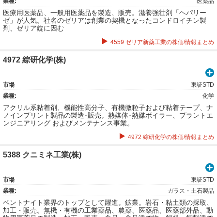
業種:
医薬品
医療用医薬品、一般用医薬品を製造、販売。滋養強壮剤「ヘパリー
ゼ」が人気。社名のゼリアは創業の契機となったコンドロイチン製
剤、ゼリア錠に因む
4559 ゼリア新薬工業の株価/情報まとめ
4972 綜研化学(株)
市場
東証STD
業種:
化学
アクリル系粘着剤、機能性高分子、有機微粒子および粘着テープ、ナ
ノインプリント製品の製造･販売。熱媒体･熱媒ボイラー、プラントエ
ンジニアリング およびメンテナンス事業。
4972 綜研化学の株価/情報まとめ
5388 クニミネ工業(株)
市場
東証STD
業種:
ガラス・土石製品
ベントナイト業界のトップとして躍進。鉱業。岩石・粘土類の採取、
加工・販売。無機・有機の工業薬品、農薬、医薬品、医薬部外品、動