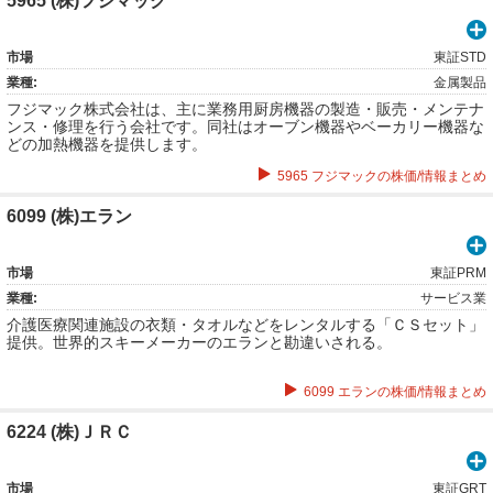
5965 (株)フジマック
市場
東証STD
業種:
金属製品
フジマック株式会社は、主に業務用厨房機器の製造・販売・メンテナ
ンス・修理を行う会社です。同社はオーブン機器やベーカリー機器な
どの加熱機器を提供します。
5965 フジマックの株価/情報まとめ
6099 (株)エラン
市場
東証PRM
業種:
サービス業
介護医療関連施設の衣類・タオルなどをレンタルする「ＣＳセット」
提供。世界的スキーメーカーのエランと勘違いされる。
6099 エランの株価/情報まとめ
6224 (株)ＪＲＣ
市場
東証GRT