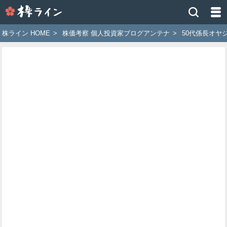
株
ラ
イ
株ライン HOME
>
株価考察 個人投資家ブログアンテナ
>
50代係長オヤ
ン
［ツ
イ
ッ
タ
ー
で
株
価
予
想
お
す
す
め
銘
柄］