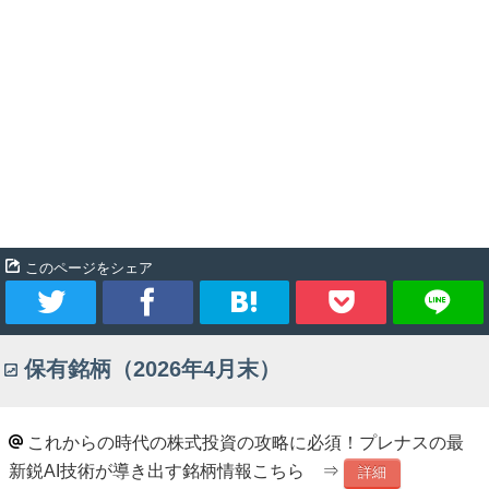
このページをシェア
ツ
シ
ブ
Pocket
保有銘柄（2026年4月末）
イ
ェ
ッ
ー
ア
ク
これからの時代の株式投資の攻略に必須！プレナスの最
新鋭AI技術が導き出す銘柄情報こちら ⇒
ト
マ
詳細