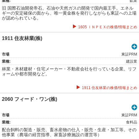
業種:
鉱業
旧 国際石油開発帝石。石油や天然ガスの開発で国内最王手。エネル
ギーの安定確保の面から、唯一黄金株を発行しながらも東証への上場
が認められている。
1605 ＩＮＰＥＸの株価/情報まとめ
1911 住友林業(株)
市場
東証PRM
業種:
建設業
林業・木材建材・住宅メーカー・不動産会社を行っている企業。リフ
ォームや都市開発など。
1911 住友林業の株価/情報まとめ
2060 フィード・ワン(株)
市場
東証PRM
業種:
食料品
配合飼料の製造・販売、畜水産物の仕入・販売・生産・加工等。その
他事業（農場の経営指導、家畜診療施設の運営等）