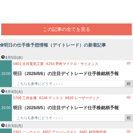
この記事の全てを見る
明日の仕手株予想情報（デイトレード）の新着記事
8月5日
(水)
5801
古河電気工業
6254
野村マイクロ・サイエンス
6613
QDレーザ
6871
日本マイクロニクス
明日（2026/8/6）の注目デイトレード仕手株銘柄予報
20:00
続
こちらも参考にどうぞ ↓ ↓ ↓ ↓
き
http://kabutokidokisensui.blog.fc2.com/ 5801…
8月4日
(火)
を
5706
三井金属
6146
ディスコ
6920
レーザーテック
記
6997
日本ケミコン
明日（2026/8/5）の注目デイトレード仕手株銘柄予報
20:00
事
で
続
こちらも参考にどうぞ ↓ ↓ ↓ ↓
き
http://kabutokidokisensui.blog.fc2.com/ 5706…
8月3日
(月)
を
5367
ニッカトー
6857
アドバンテスト
6981
村田製作所