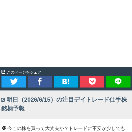
このページをシェア
ツ
シ
ブ
Pocket
明日（2026/6/15）の注目デイトレード仕手株
イ
ェ
ッ
銘柄予報
ー
ア
ク
ト
マ
今この株を買って大丈夫か？トレードに不安が少しでも