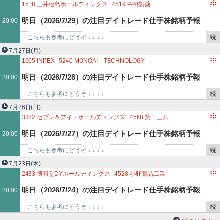
を
1518
三井松島ホールディングス
4519
中外製薬
記
8766
東京海上ホールディングス
9020
東日本旅客鉄道
明日（2026/7/29）の注目デイトレード仕手株銘柄予報
20:00
事
で
続
こちらも参考にどうぞ ↓ ↓ ↓ ↓
き
http://kabutokidokisensui.blog.fc2.com/ 1518…
7月27日
(月)
を
1605
INPEX
5240
MONOAI TECHNOLOGY
記
9021
西日本旅客鉄道
9735
セコム
明日（2026/7/28）の注目デイトレード仕手株銘柄予報
20:00
事
で
続
こちらも参考にどうぞ ↓ ↓ ↓ ↓
き
http://kabutokidokisensui.blog.fc2.com/ 1605…
7月26日
(日)
を
3382
セブン＆アイ・ホールディングス
4568
第一三共
記
7003
三井E＆S
9433
KDDI
明日（2026/7/27）の注目デイトレード仕手株銘柄予報
20:00
事
で
続
こちらも参考にどうぞ ↓ ↓ ↓ ↓
き
http://kabutokidokisensui.blog.fc2.com/ 3382…
7月23日
(木)
を
2433
博報堂DYホールディングス
4528
小野薬品工業
記
7359
東京通信グループ
9101
日本郵船
明日（2026/7/24）の注目デイトレード仕手株銘柄予報
20:00
事
で
続
こちらも参考にどうぞ ↓ ↓ ↓ ↓
き
http://kabutokidokisensui.blog.fc2.com/ 2433…