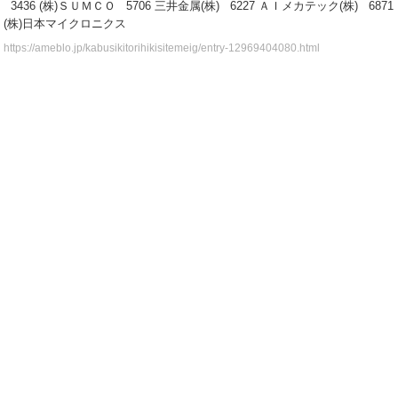
3436 (株)ＳＵＭＣＯ 5706 三井金属(株) 6227 ＡＩメカテック(株) 6871
(株)日本マイクロニクス
https://ameblo.jp/kabusikitorihikisitemeig/entry-12969404080.html