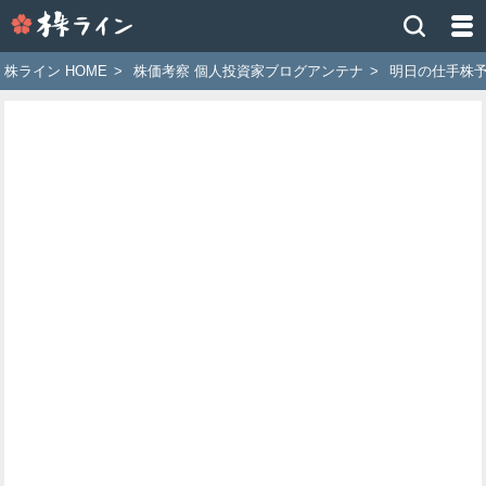
株
ラ
イ
株ライン HOME
>
株価考察 個人投資家ブログアンテナ
>
明日の仕手株
ン
［ツ
イ
ッ
タ
ー
で
株
価
予
想
お
す
す
め
銘
柄］