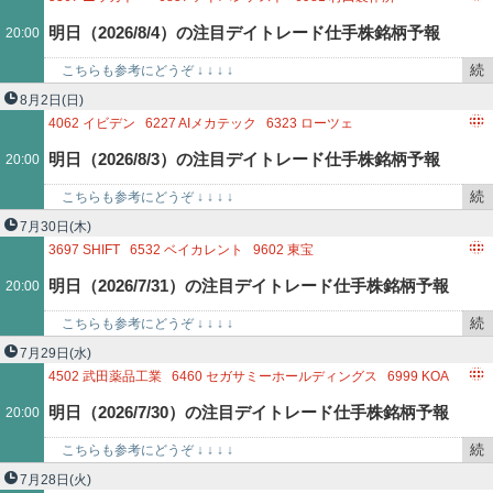
記
6996
ニチコン
明日（2026/8/4）の注目デイトレード仕手株銘柄予報
20:00
事
で
続
こちらも参考にどうぞ ↓ ↓ ↓ ↓
き
http://kabutokidokisensui.blog.fc2.com/ 5367…
8月2日
(日)
を
4062
イビデン
6227
AIメカテック
6323
ローツェ
記
6752
パナソニック ホールディングス
明日（2026/8/3）の注目デイトレード仕手株銘柄予報
20:00
事
で
続
こちらも参考にどうぞ ↓ ↓ ↓ ↓
き
http://kabutokidokisensui.blog.fc2.com/ 4062…
7月30日
(木)
を
3697
SHIFT
6532
ベイカレント
9602
東宝
記
明日（2026/7/31）の注目デイトレード仕手株銘柄予報
20:00
事
で
続
こちらも参考にどうぞ ↓ ↓ ↓ ↓
き
http://kabutokidokisensui.blog.fc2.com/ 215A…
7月29日
(水)
を
4502
武田薬品工業
6460
セガサミーホールディングス
6999
KOA
記
9101
日本郵船
明日（2026/7/30）の注目デイトレード仕手株銘柄予報
20:00
事
で
続
こちらも参考にどうぞ ↓ ↓ ↓ ↓
き
http://kabutokidokisensui.blog.fc2.com/ 4502…
7月28日
(火)