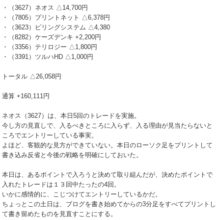
・（3627）ネオス △14,700円
・（7805）プリントネット △6,378円
・（3623）ビリングシステム △4,380
・（8282）ケーズデンキ +2,200円
・（3356）テリロジー △1,800円
・（3391）ツルハHD △1,000円
トータル △26,058円
通算 +160,111円
ネオス（3627）は、本日5回のトレードを実施。
今し方の見直しで、入るべきところに入らず、入る理由が見当たらないと
ころでエントリーしている事実。
よほど、客観的な見方ができていない。本日のローソク足をプリントして
書き込み反省と今後の戦略を明確にしておいた。
本日は、あるポイントで入ろうと決めて取り組んだが、決めたポイントで
入れたトレードは１３回中たったの4回。
いかに感情的に、こじつけてエントリーしているかだ。
ちょっとこの土日は、ブログを書き始めてからの3分足をすべてプリントし
て書き留めたものを見直すことにする。