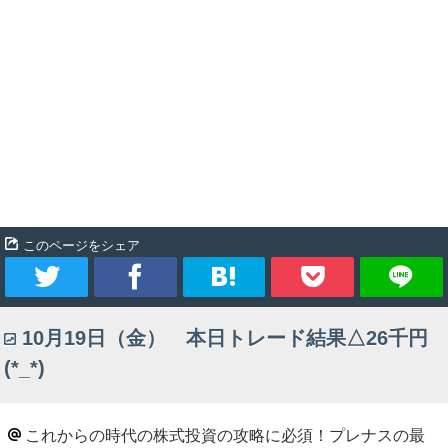
このページをシェア
ツ
シ
ブ
Pocket
10月19日（金） 本日トレード結果△26千円
イ
ェ
ッ
(*_*)
ー
ア
ク
ト
マ
これからの時代の株式投資の攻略に必須！プレナスの最