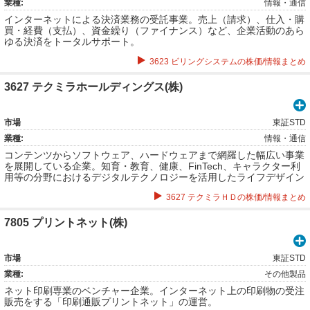
業種:
情報・通信
インターネットによる決済業務の受託事業。売上（請求）、仕入・購
買・経費（支払）、資金繰り（ファイナンス）など、企業活動のあら
ゆる決済をトータルサポート。
3623 ビリングシステムの株価/情報まとめ
3627 テクミラホールディングス(株)
市場
東証STD
業種:
情報・通信
コンテンツからソフトウェア、ハードウェアまで網羅した幅広い事業
を展開している企業。知育・教育、健康、FinTech、キャラクター利
用等の分野におけるデジタルテクノロジーを活用したライフデザイン
サービスとソリューションを提供するライフデザイン事業。AIチャッ
3627 テクミラＨＤの株価/情報まとめ
トボット「OfficeBot」やクラウドアドレス帳サービス「SMARTアド
レス帳」などのSaaSやAWS等を活用したTechソリューションを提供
するAI&クラウド事業。通信デバイスの開発・製造やデバイスを使う
7805 プリントネット(株)
ためのプラットフォーム・アプリケーションの開発を通じてモノとイ
ンターネットを融合した価値を提供するコネクテッド事業。
市場
東証STD
業種:
その他製品
ネット印刷専業のベンチャー企業。インターネット上の印刷物の受注
販売をする「印刷通販プリントネット」の運営。