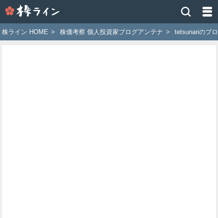
株
ラ
イ
株ライン HOME
>
株価考察 個人投資家ブログアンテナ
>
tetsunariのブ
ン
［ツ
イ
ッ
タ
ー
で
株
価
予
想
お
す
す
め
銘
柄］