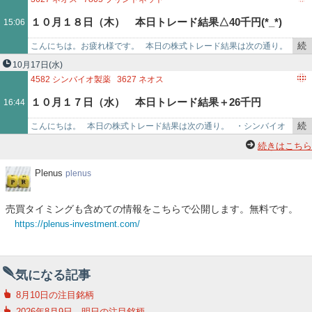
記
１０月１８日（木） 本日トレード結果△40千円(*_*)
15:06
事
で
続
こんにちは。お疲れ様です。 本日の株式トレード結果は次の通り。
き
・ネオス（3627） △18,818円 ・プリントネット（7805…
10月17日
(水)
を
4582
シンバイオ製薬
3627
ネオス
記
１０月１７日（水） 本日トレード結果＋26千円
16:44
事
で
続
こんにちは。 本日の株式トレード結果は次の通り。 ・シンバイオ
き
（4582） +31,198円 ・ネオス（3627） △5,090円…
続きはこちら
を
記
Plenus
Plenus
plenus
事
で
売買タイミングも含めての情報をこちらで公開します。無料です。
https://plenus-investment.com/
気になる記事
8月10日の注目銘柄
2026年8月9日 明日の注目銘柄