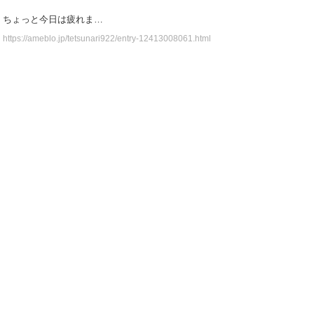
ちょっと今日は疲れま…
https://ameblo.jp/tetsunari922/entry-12413008061.html