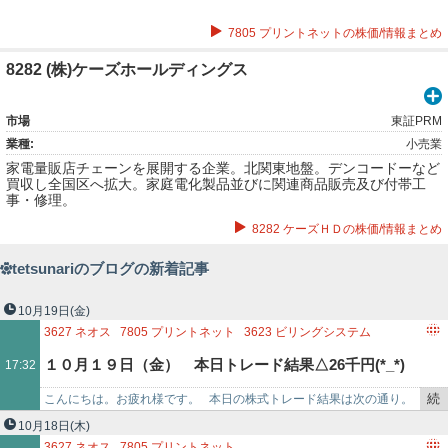
7805 プリントネットの株価/情報まとめ
8282 (株)ケーズホールディングス
市場
東証PRM
業種:
小売業
家電量販店チェーンを展開する企業。北関東地盤。デンコードーなど
買収し全国区へ拡大。家庭電化製品並びに関連商品販売及び付帯工
事・修理。
8282 ケーズＨＤの株価/情報まとめ
tetsunariのブログの新着記事
10月19日
(金)
3627
ネオス
7805
プリントネット
3623
ビリングシステム
8282
ケーズホールディングス
3356
テリロジー
１０月１９日（金） 本日トレード結果△26千円(*_*)
17:32
3391
ツルハホールディングス
続
こんにちは。お疲れ様です。 本日の株式トレード結果は次の通り。
き
・（3627）ネオス △14,700円 ・（7805）プリントネッ…
10月18日
(木)
を
3627
ネオス
7805
プリントネット