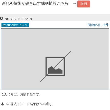
新鋭AI技術が導き出す銘柄情報こちら ⇒
詳細
ー
ク
2018/10/19 17:32
(金)
tetsunariのブログ
関連銘柄
6件
こんにちは。お疲れ様です。
本日の株式トレード結果は次の通り。