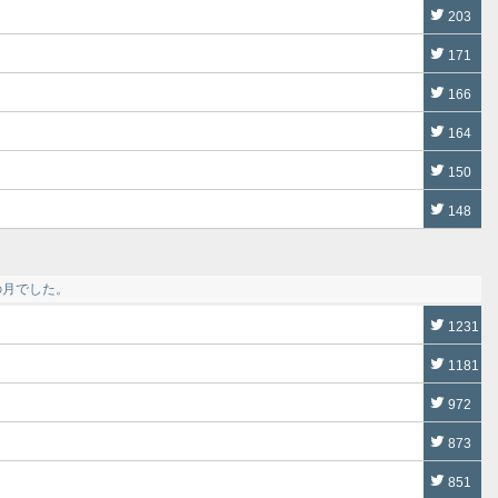
203
171
166
164
150
148
の月でした。
1231
1181
972
873
851