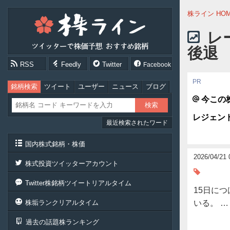
株
株ライン HO
ラ
イ
レ
ン
後退
［ツ
イ
RSS
Feedly
Twitter
Facebook
ッ
タ
ー
銘柄検索
ツイート
ユーザー
ニュース
ブログ
で
今この
株
価
レジェン
最近検索されたワード
予
想
お
国内株式銘柄・株価
す
2026/04/21 
す
株式投資ツイッターアカウント
め
銘
Twitter株銘柄ツイートリアルタイム
柄］
15日に
株垢ランクリアルタイム
いる。
過去の話題株ランキング