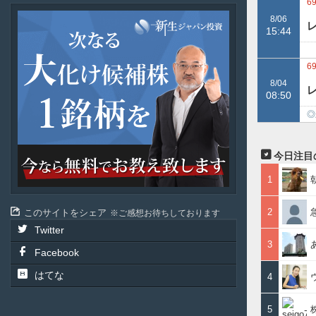
績
6
新
8/06
レ
生
15:44
ジ
レ
ャ
減
6
パ
ン
8/04
投
08:50
資
◎
レ
今日注目
1
2
このサイトをシェア
ご感想お待ちしております
Twitter
3
Facebook
はてな
4
5