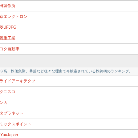
田製作所
京エレクトロン
菱UFJFG
菱重工業
ヨタ自動車
Ｓ高、株価急騰、暴落など様々な理由で今検索されている株銘柄のランキング。
ライドアーキテクツ
クニスコ
ンカ
タプラネット
ミックスポイント
YuuJapan