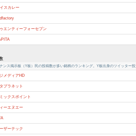
イスカレー
dfactory
ゥエンティーフォーセブン
APITA
数
ァイナンス掲示板（Y板）民の投稿数が多い銘柄のランキング。Y板出身のツイッター
ジメディアHD
タプラネット
ミックスポイント
ィーエヌエー
FA
ーザーテック