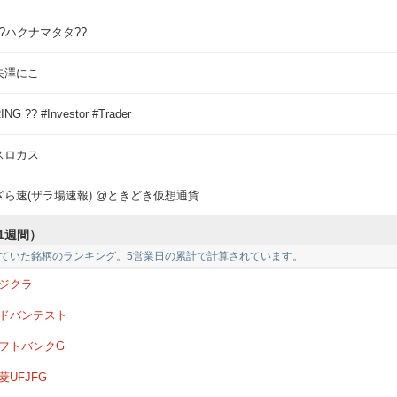
??ハクナマタタ??
矢澤にこ
ING ?? #Investor #Trader
スロカス
ざら速(ザラ場速報) @ときどき仮想通貨
1週間）
ていた銘柄のランキング。5営業日の累計で計算されています。
ジクラ
ドバンテスト
フトバンクG
菱UFJFG