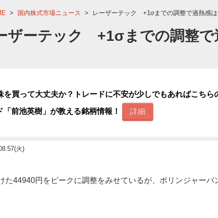
ME
>
国内株式市場ニュース
>
レーザーテック +1σまでの調整で過熱感
ーザーテック +1σまでの調整で
株を買って大丈夫か？トレードに不安が少しでもあればこちら
ド「前池英樹」が教える銘柄情報！
詳細
08:57(火)
つけた44940円をピークに調整をみせているが、ボリンジャーバ