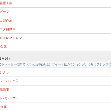
菱重工業
ビデン
田製作所
ヨタ自動車
京エレクトロン
X金属
1ヶ月）
でトレーダーの間でバズった銘柄の合計ツイート数のランキング。今月はフジクラ
ジクラ
フトバンクG
陽誘電
ドバンテスト
X金属