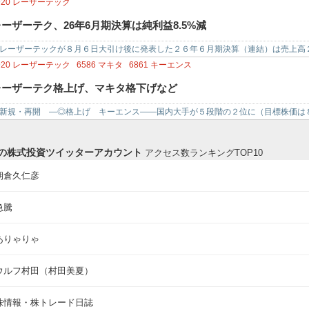
は、売…
920
レーザーテック
ーザーテク、26年6月期決算は純利益8.5%減
ーザーテックが８月６日大引け後に発表した２６年６月期決算（連結）は売上高
）、純利益７７４億８５００万円（…
920
レーザーテック
6586
マキタ
6861
キーエンス
レーザーテク格上げ、マキタ格下げなど
新規・再開 ―◎格上げ キーエンス――国内大手が５段階の２位に（目標株価
ーザーテク――米系が３段階の最上…
の株式投資ツイッターアカウント
アクセス数ランキングTOP10
朝倉久仁彦
急騰
ありゃりゃ
ウルフ村田（村田美夏）
株情報・株トレード日誌