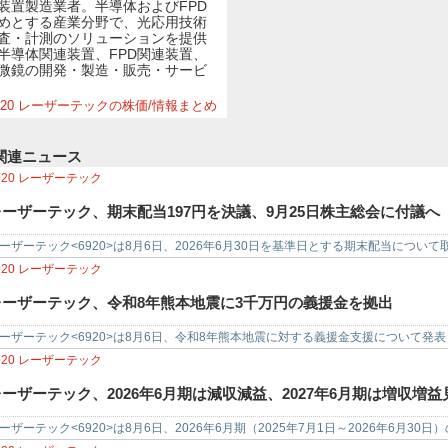
装置製造業者。半導体およびFPD
めとする産業分野で、光応用技術
査・計測のソリューションを提供
半導体関連装置、FPD関連装置、
微鏡の開発・製造・販売・サービ
920 レーザーテックの株価/情報まとめ
関連ニュース
920
レーザーテック
レーザーテック、期末配当197円を決議、9月25日株主総会に付議へ
ーザーテック<6920>は8月6日、2026年6月30日を基準日とする期末配当につ
当は197円で、配…
920
レーザーテック
レーザーテック、令和8年熊本地震に3千万円の義援金を拠出
ーザーテック<6920>は8月6日、令和8年熊本地震に対する義援金支援について発表
和8年熊本地震によ…
920
レーザーテック
レーザーテック、2026年6月期は減収減益、2027年6月期は増収増益
ーザーテック<6920>は8月6日、2026年6月期（2025年7月1日～2026年6月30