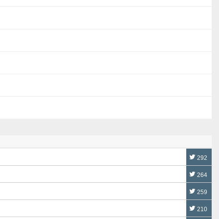
292
264
259
210