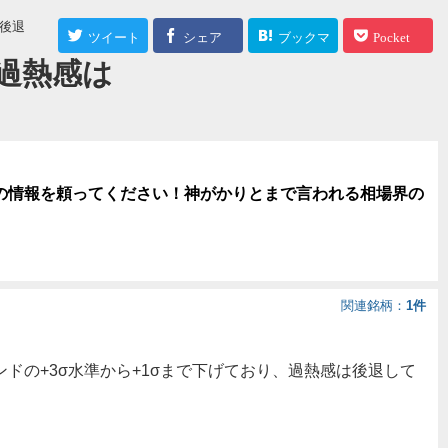
は後退
ツイート
シェア
ブックマ
Pocket
過熱感は
ーク
の情報を頼ってください！神がかりとまで言われる相場界の
関連銘柄
1件
ンドの+3σ水準から+1σまで下げており、過熱感は後退して