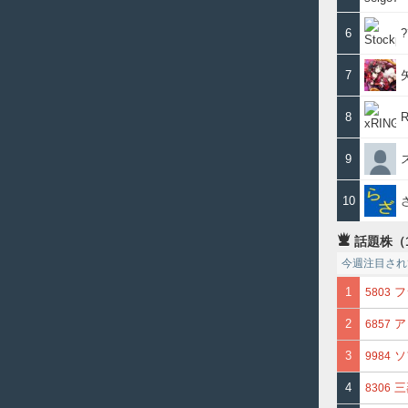
6
7
8
R
9
10
話題株（
今週注目され
1
フ
5803
2
ア
6857
3
ソ
9984
4
三
8306