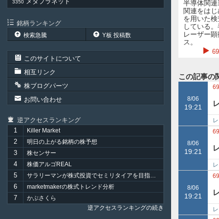
メタプラネット
3350
半導体関連
関連をはじ
を用いた検
銘柄ランキング
している。
レーザー顕
検索急騰
Y板 投稿数
ス。
6
このサイトについて
相互リンク
この記事の
株ブログパーツ
6
8/06
お問い合わせ
19:21
逆アクセスランキング
レ
1
Killer Market
配
6
2
明日の上がる銘柄の株予想
8/06
19:21
3
株センサー
4
株価アルゴREAL
レ
5
サラリーマンが株式投資でセミリタイアを目指してみました。
令
6
6
marketmakerの株式トレンド分析
8/06
19:21
7
かぶさくら
逆アクセスランキングの続き
レ