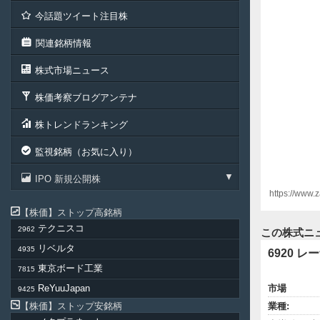
今話題ツイート注目株
関連銘柄情報
株式市場ニュース
株価考察ブログアンテナ
株トレンドランキング
監視銘柄（お気に入り）
IPO 新規公開株
https://www.
株価
ストップ高銘柄
テクニスコ
2962
この株式ニ
リベルタ
4935
6920 レ
東京ボード工業
7815
ReYuuJapan
市場
9425
株価
ストップ安銘柄
業種: