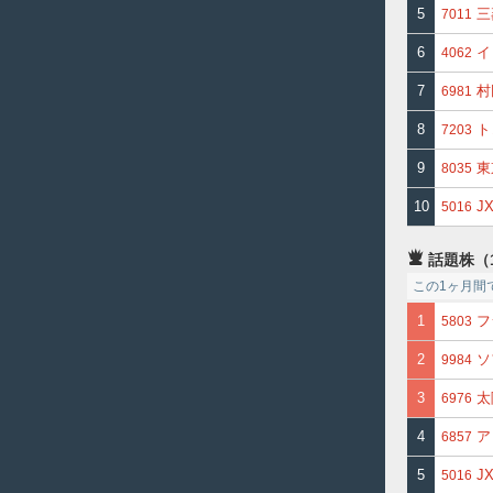
5
三
7011
6
イ
4062
7
村
6981
8
ト
7203
9
東
8035
10
J
5016
話題株（
この1ヶ月間
1
フ
5803
2
ソ
9984
3
太
6976
4
ア
6857
5
J
5016