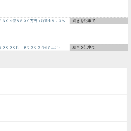
続きを記事で
２３０４億８５００万円（前期比８．３％
続きを記事で
は８００００円→９５０００円引き上げ）