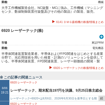
業種:
機械
大手工作機械製造会社。NC旋盤・MCに強み。工作機械（マシニング
センタ、数値制御装置付旋盤及びその他の製品）の製造、販売。
6141 ＤＭＧ森精機の株価/情報まとめ
6920 レーザーテック(株)
市場
東証PRM
業種:
電気機器
半導体関連装置製造業者。半導体およびFPD関連をはじめとする産業
分野で、光応用技術を用いた検査・計測のソリューションを提供して
いる。半導体関連装置、FPD関連装置、レーザー顕微鏡の開発・製
造・販売・サービス。
6920 レーザーテックの株価/情報まとめ
この記事の関連ニュース
6920
レーザーテック
8/06
レーザーテック、期末配当197円を決議、9月25日株主総会
19:21
続
レーザーテック<6920>は8月6日、2026年6月30日を基準日とする期
に付議へ
き
末配当について取締役会で決議したと発表した。1株当たり配当は197
6920
レーザーテック