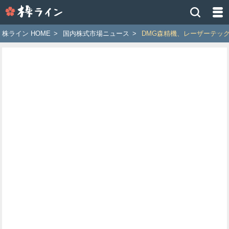
株
ラ
イ
株ライン HOME
>
国内株式市場ニュース
>
DMG森精機、レーザーテッ
ン
［ツ
イ
ッ
タ
ー
で
株
価
予
想
お
す
す
め
銘
柄］