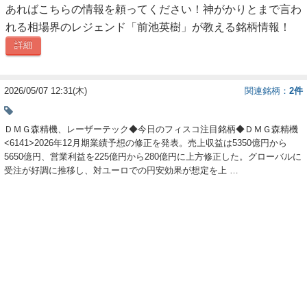
あればこちらの情報を頼ってください！神がかりとまで言わ
ー
れる相場界のレジェンド「前池英樹」が教える銘柄情報！
ク
詳細
2026/05/07 12:31(木)
関連銘柄
2件
ＤＭＧ森精機、レーザーテック◆今日のフィスコ注目銘柄◆ＤＭＧ森精機
<6141>2026年12月期業績予想の修正を発表。売上収益は5350億円から
5650億円、営業利益を225億円から280億円に上方修正した。グローバルに
受注が好調に推移し、対ユーロでの円安効果が想定を上