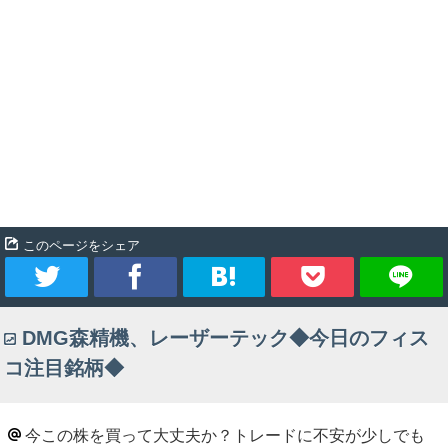
このページをシェア
ツ
シ
ブ
Pocket
DMG森精機、レーザーテック◆今日のフィス
イ
ェ
ッ
コ注目銘柄◆
ー
ア
ク
ト
マ
今この株を買って大丈夫か？トレードに不安が少しでも