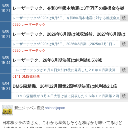
を
円で、配…
8/06
レーザーテック、令和8年熊本地震に3千万円の義援金を拠
19:21
記
事
続
レーザーテック<6920>は8月6日、令和8年熊本地震に対する義援金支
出
で
き
援について発表した。同社は、2026年7月28日に発生した令和8年熊
6920
レーザーテック
を
本地震によ…
8/06
レーザーテック、2026年6月期は減収減益、2027年6月期は
19:21
記
事
続
レーザーテック<6920>は8月6日、2026年6月期（2025年7月1日～
増収増益見通し
で
き
2026年6月30日）の連結決算を発表した。2026年6月期の業績は、
6920
レーザーテック
を
売…
8/06
レーザーテク、26年6月期決算は純利益8.5%減
15:44
記
事
続
レーザーテックが８月６日大引け後に発表した２６年６月期決算
で
き
（連結）は売上高２３０４億８５００万円（前期比８．３％減）、純
6141
DMG森精機
を
利益７７４億８５００万円（…
8/04
DMG森精機、26年12月期第2四半期決算は純利益2.1倍
15:31
記
事
続
ＤＭＧ森精機が８月４日大引け後に発表した２６年１２月期第２四
で
き
半期決算（連結、ＩＦＲＳ）は売上収益２７６７億２９００万円（前
新
新生ジャパン投資
shinseijapan
を
年同期比２１．６％増）、…
生
記
ジ
事
日本株クラの皆さん、これから暴落しそうな株ばかり呟いてるけど
ャ
で