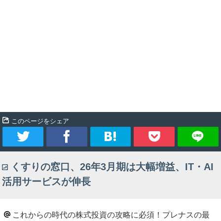
このページをシェア
ツ
シ
ブ
Pocket
くすりの窓口、26年3月期は大幅増益、IT・AI
イ
ェ
ッ
活用サービスが伸長
ー
ア
ク
ト
マ
これからの時代の株式投資の攻略に必須！プレナスの最