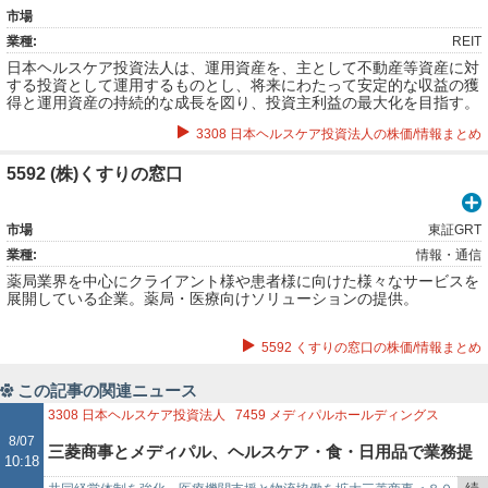
市場
業種:
REIT
日本ヘルスケア投資法人は、運用資産を、主として不動産等資産に対
する投資として運用するものとし、将来にわたって安定的な収益の獲
得と運用資産の持続的な成長を図り、投資主利益の最大化を目指す。
【事業内容】同投資法人が不動産に投資するに際しては、主たる用途
3308 日本ヘルスケア投資法人の株価/情報まとめ
がヘルスケア施設（高齢者を入居・利用の対象とした介護施設及び居
住施設（主たるタイプを有料老人ホーム及びサービス付き高齢者向け
住宅とする建物並びにその他の高齢者施設・住宅を含みますがこれら
5592 (株)くすりの窓口
に限られない。
市場
東証GRT
業種:
情報・通信
薬局業界を中心にクライアント様や患者様に向けた様々なサービスを
展開している企業。薬局・医療向けソリューションの提供。
5592 くすりの窓口の株価/情報まとめ
この記事の関連ニュース
3308
日本ヘルスケア投資法人
7459
メディパルホールディングス
8058
三菱商事
8/07
三菱商事とメディパル、ヘルスケア・食・日用品で業務提
10:18