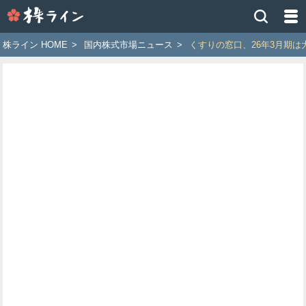
株
ラ
イ
株ライン HOME
>
国内株式市場ニュース
>
くすりの窓口、26年3月期は
ン
［ツ
イ
ッ
タ
ー
で
株
価
予
想
お
す
す
め
銘
柄］