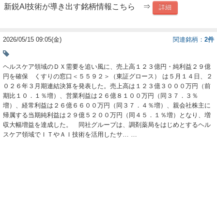
新鋭AI技術が導き出す銘柄情報こちら ⇒
詳細
ー
ク
2026/05/15 09:05(金)
関連銘柄
2件
ヘルスケア領域のＤＸ需要を追い風に、売上高１２３億円・純利益２９億
円を確保 くすりの窓口＜５５９２＞（東証グロース） は５月１４日、２
０２６年３月期連結決算を発表した。売上高は１２３億３０００万円（前
期比１０．１％増）、営業利益は２６億８１００万円（同３７．３％
増）、経常利益は２６億６６００万円（同３７．４％増）、親会社株主に
帰属する当期純利益は２９億５２００万円（同４５．１％増）となり、増
収大幅増益を達成した。 同社グループは、調剤薬局をはじめとするヘル
スケア領域でＩＴやＡＩ技術を活用したサ…