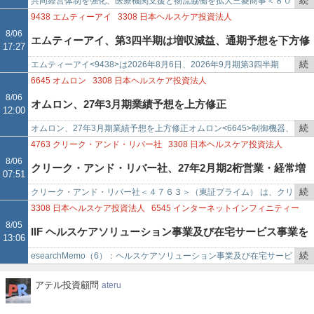
続
共同経営体制を強化、医療機関支援と物流協働を拡大三菱商事＜８０
携
き
５８＞（東証プライム）とメディパルホールディングス＜７４５９＞
9438
エムティーアイ
3308
日本ヘルスケア投資法人
を
（東証プライム）は８月７…
8/06
エムティーアイ、第3四半期は増収減益、通期予想を下方修
17:27
記
事
続
エムティーアイ<9438>は2026年8月6日、2026年9月期第3四半期
正、配当は1株10円増
で
き
（2025年10月1日～2026年6月30日）の連結決算を発表した。売上
6645
オムロン
3308
日本ヘルスケア投資法人
を
高…
8/06
オムロン、27年3月期業績予想を上方修正
12:00
記
事
続
オムロン、27年3月期業績予想を上方修正オムロン<6645>制御機器、
で
き
ヘルスケア、社会システム、電子部品、データソリューション事業を
4763
クリーク・アンド・リバー社
3308
日本ヘルスケア投資法人
を
展開する。27年…
8/06
クリーク・アンド・リバー社、27年2月期2桁営業・経常増
07:51
記
事
続
クリーク・アンド・リバー社＜４７６３＞（東証プライム） は、クリ
益予想、ゲーム・医療分野の好調が牽引
で
き
エイティブ分野を中心にプロフェッショナル・エージェンシー事業、
3308
日本ヘルスケア投資法人
6545
インターネットインフィニティー
を
プロデュース事業、ライ…
8/05
IIF ヘルスケアソリューション事業及び在宅サービス事業を
13:06
記
事
続
esearchMemo（6）：ヘルスケアソリューション事業及び在宅サービ
展開
で
き
ス事業を展開（4）■インターネットインフィニティー<6545>の業績
ア
アテル投資顧問
ateru
を
動向セグ…
テ
記
ル